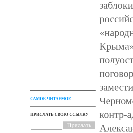
заблок
россий
«народ
Крыма»
полуост
погово
замест
Черном
САМОЕ ЧИТАЕМОЕ
контр-а
ПРИСЛАТЬ СВОЮ ССЫЛКУ
Алекса