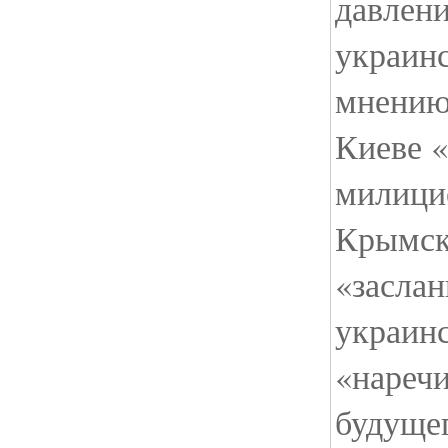
давлен
украинс
мнению
Киеве «
милици
Крымск
«заслан
украин
«наречи
будуще