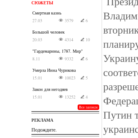
Презид
СЮЖЕТЫ
Владим
Смертная казнь
27.03
3579
6
вторник
Большой человек
20.03
4314
10
планиру
"Гардемарины, 1787. Мир"
Украину
8.11
9332
6
соотве
Умерла Инна Чурикова
15.01
10023
5
разреше
Закон для негодяев
Федерац
15.01
13252
4
Путин т
РЕКЛАМА
украин
Подождите.