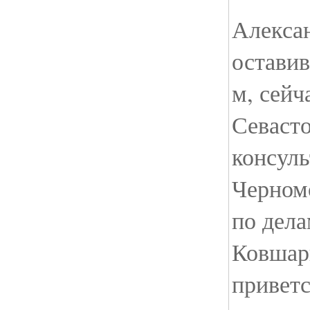
Алекса
оставив
м, сейч
Севаст
консуль
Черном
по дела
Ковшар
приветс