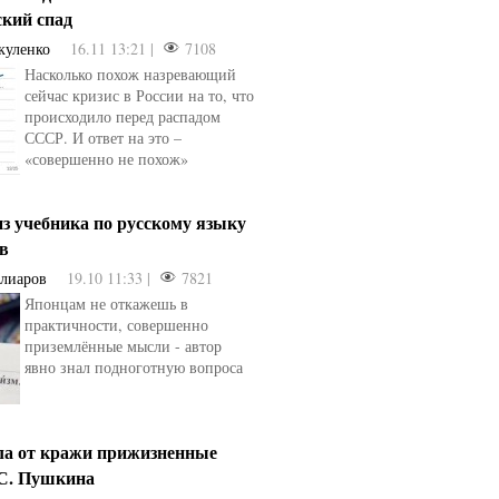
ский спад
куленко
16.11 13:21 |
7108
Насколько похож назревающий
сейчас кризис в России на то, что
происходило перед распадом
СССР. И ответ на это –
«совершенно не похож»
з учебника по русскому языку
ев
Алиаров
19.10 11:33 |
7821
Японцам не откажешь в
практичности, совершенно
приземлённые мысли - автор
явно знал подноготную вопроса
ла от кражи прижизненные
.С. Пушкина