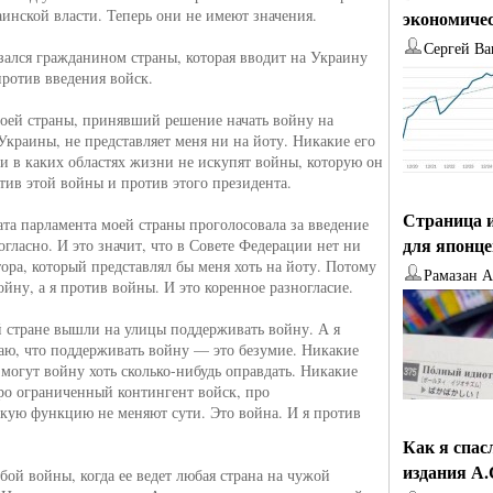
аинской власти. Теперь они не имеют значения.
экономиче
Сергей Ва
азался гражданином страны, которая вводит на Украину
против введения войск.
оей страны, принявший решение начать войну на
Украины, не представляет меня ни на йоту. Никакие его
и в каких областях жизни не искупят войны, которую он
отив этой войны и против этого президента.
Страница и
ата парламента моей страны проголосовала за введение
для японц
огласно. И это значит, что в Совете Федерации нет ни
тора, который представлял бы меня хоть на йоту. Потому
Рамазан 
ойну, а я против войны. И это коренное разногласие.
 стране вышли на улицы поддерживать войну. А я
таю, что поддерживать войну — это безумие. Никакие
 могут войну хоть сколько-нибудь оправдать. Никакие
ро ограниченный контингент войск, про
кую функцию не меняют сути. Это война. И я против
Как я спас
издания А
бой войны, когда ее ведет любая страна на чужой