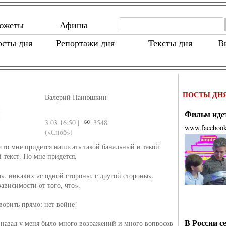
южеты
Афиша
осты дня
Репортажи дня
Тексты дня
В
!
ПОСТЫ ДН
Валерий Панюшкин
Фильм идет
3.03 16:50 |
3548
www.faceboo
(«Сноб»)
 что мне придется написать такой банальный и такой
 текст. Но мне придется.
», никаких «с одной стороны, с другой стороны»,
ависимости от того, что».
ворить прямо: нет войне!
В России с
назад у меня было много возражений и много вопросов