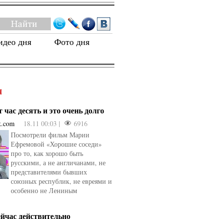
идео дня
Фото дня
Я
 час десять и это очень долго
k.com
18.11 00:03 |
6916
Посмотрели фильм Марии
Ефремовой «Хорошие соседи»
про то, как хорошо быть
русскими, а не англичанами, не
представителями бывших
союзных республик, не евреями и
особенно не Лениным
ейчас действительно