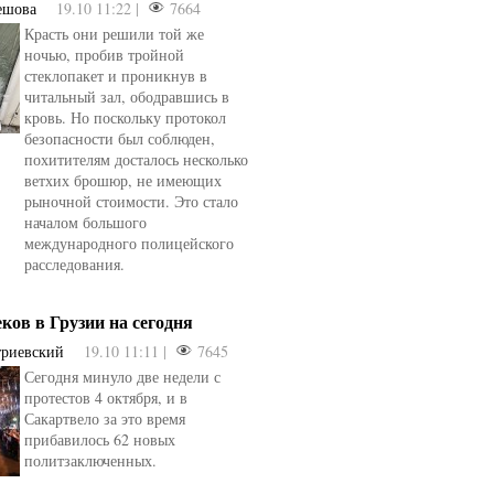
ешова
19.10 11:22 |
7664
Красть они решили той же
ночью, пробив тройной
стеклопакет и проникнув в
читальный зал, ободравшись в
кровь. Но поскольку протокол
безопасности был соблюден,
похитителям досталось несколько
ветхих брошюр, не имеющих
рыночной стоимости. Это стало
началом большого
международного полицейского
расследования.
еков в Грузии на сегодня
триевский
19.10 11:11 |
7645
Сегодня минуло две недели с
протестов 4 октября, и в
Сакартвело за это время
прибавилось 62 новых
политзаключенных.