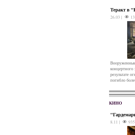
Теракт в 
26.03 |
13
Вооруженные
концертного 
результате о
погибло боле
КИНО
"Гардемар
8.11 |
935