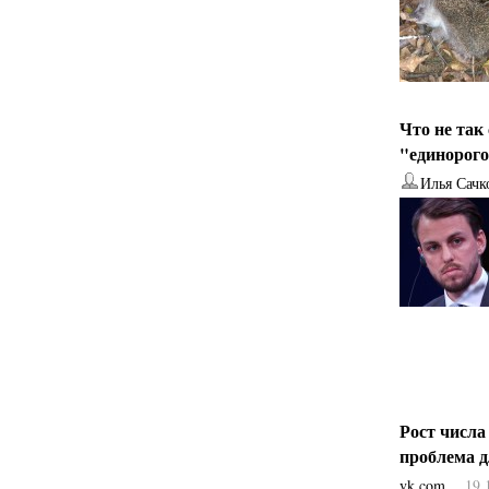
Что не так
"единорог
Илья Сачк
Рост числа
проблема 
vk.com
19.