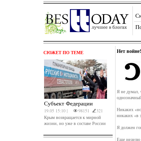
С
П
Нет войне
СЮЖЕТ ПО ТЕМЕ
Я не думал,
однозначный
Субъект Федерации
Никаких «но
19.05 15:10 |
98151
321
никаких «в з
Крым возвращается к мирной
жизни, но уже в составе России
Я должен го
Еще неделю 