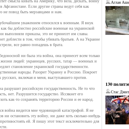
 Нет смысла кивать на Америку, что вела, дескать, войну
Аглая Аш
 в Афганистане. Если другие страны ведут себя как
то не повод быть мерзавцами и нам.
глубочайшим уважением относился к военным. Я внук
 как бы доблестно российские военные на украинской
ни выполняли приказы, это не принесет им славы.
нет доблести в том, чтобы убивать братьев. А на Украине
стрели, все равно попадешь в брата.
бедоносной ни была эта война, она принесет всем только
т жизни людей: украинцев, русских, татар — военных и
едлит становление украинской государственности.
дственные народы. Разорит Украину и Россию. Покроет
х русских, включая и меня, выступавшего против.
130 политз
на разрушит российскую государственность. Не то что
Стас Дми
сть, нет. Разрушится государство. Иссякнет его
хоть как-то сохранять территорию России и ее народ.
я война видится мне чудовищной катастрофой. Я не
ов ни остановить эту войну, ни даже хоть сколько-нибудь
противостоять ей. Я пишу этот текст исключительно для
ести.