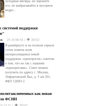
холодные месяцы, не хороните
его, не выбрасывайте в мусорное
ведро...
 с системой поддержки
ов"
ов
25.10 08:54 |
20322
Я развёрнуто и на полном серьезе
готов помочь всем
интересующимся темой
поддержки «единорогов» советом
о том, что не так с нашими
«единорогами». Совет можно
получить по адресу г. Москва,
Лефортовский Вал, д. 5 а/я 201,
ФКУ СИЗО-2
 политзаключенных как новая
для ФСИН
10 13:21 |
20147