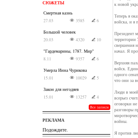
СЮЖЕТЫ
к новой укр
Смертная казнь
Теперь я ок
27.03
3585
6
войска, и я 
Большой человек
Президент м
территории 
20.03
4320
10
свершения н
"Гардемарины, 1787. Мир"
начал. Я пр
8.11
9357
6
Верхняя пал
войск. Един
Умерла Инна Чурикова
одного сена
15.01
10029
5
что они за в
Закон для негодяев
Люди в моей
15.01
13257
4
всерьез счи
оговорки не
разговоры п
миротворчес
РЕКЛАМА
войны.
Подождите.
Я против лю