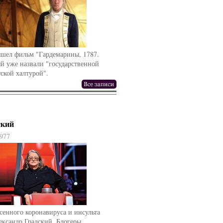
ышел фильм "Гардемарины, 1787.
й уже назвали "государственной
ской халтурой".
ский
977
сенного коронавируса и инсульта
ександр Градский. Блогеры