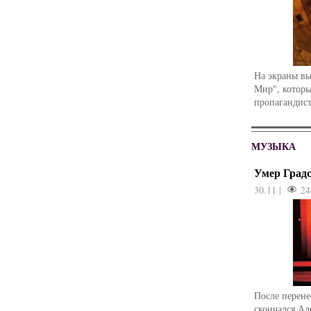
На экраны в
Мир", которы
пропагандист
МУЗЫКА
Умер Град
30.11 |
24
После перене
скончался Ал