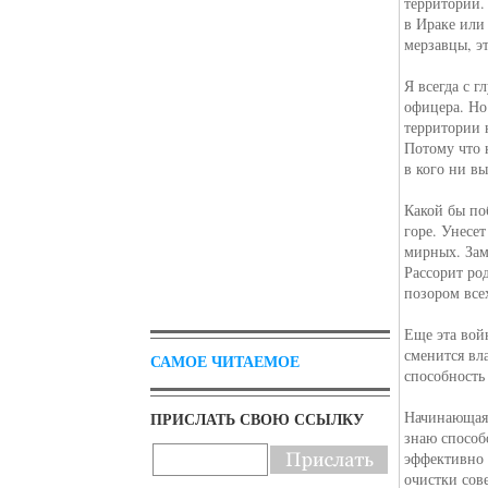
территории.
в Ираке или
мерзавцы, э
Я всегда с 
офицера. Но
территории 
Потому что 
в кого ни вы
Какой бы по
горе. Унесе
мирных. Зам
Рассорит ро
позором все
Еще эта вой
сменится вла
САМОЕ ЧИТАЕМОЕ
способность 
Начинающаяс
ПРИСЛАТЬ СВОЮ ССЫЛКУ
знаю способ
эффективно 
очистки сов