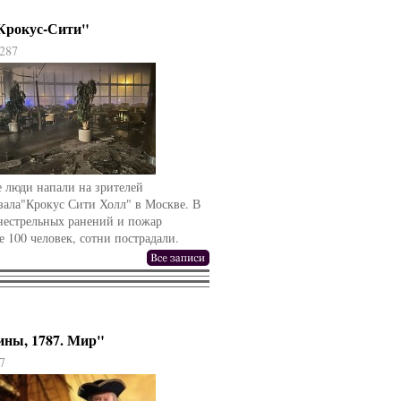
"Крокус-Сити"
287
 люди напали на зрителей
зала"Крокус Сити Холл" в Москве. В
гнестрельных ранений и пожар
е 100 человек, сотни пострадали.
ины, 1787. Мир"
7