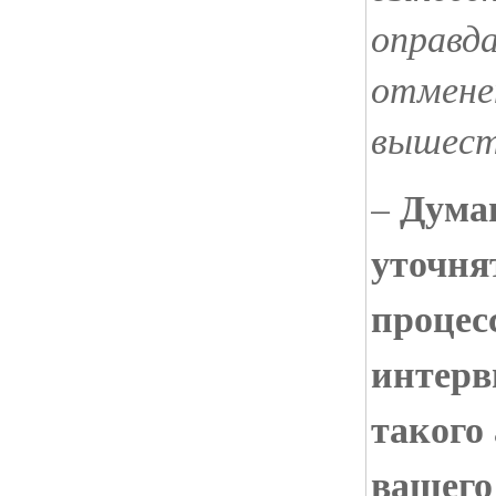
оправд
отмене
вышест
Думаю
–
уточнят
процесс
интерв
такого
вашего