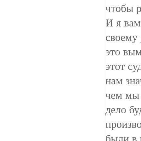
чтобы р
И я вам
своему
это вы
этот су
нам зна
чем мы 
дело бу
произво
были в 