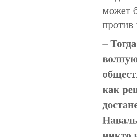
может 
против 
Тогда
–
волну
общест
как ре
достан
Наваль
никто 