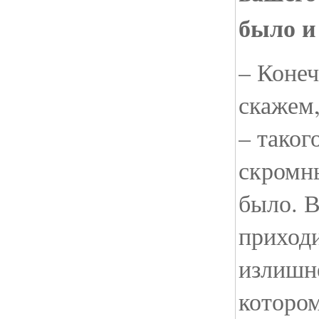
было и 
– Конеч
скажем
– таког
скромн
было. В
приходи
излишн
которо