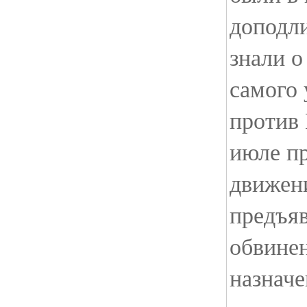
доподли
знали о
самого 
против 
июле п
движени
предъя
обвинен
назнач