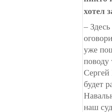
хотел з
– Здесь
оговори
уже по
поводу 
Сергей
будет р
Навальн
наш суд