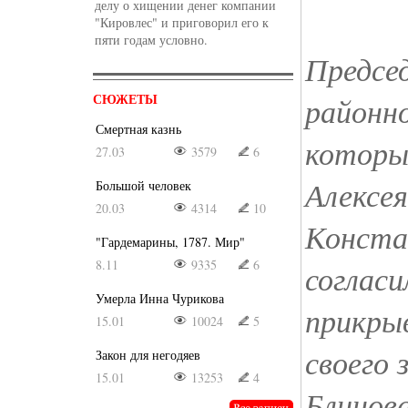
делу о хищении денег компании
"Кировлес" и приговорил его к
пяти годам условно.
Предсе
СЮЖЕТЫ
районно
Смертная казнь
которы
27.03
3579
6
Алексея
Большой человек
20.03
4314
10
Конста
"Гардемарины, 1787. Мир"
8.11
9335
6
согласи
Умерла Инна Чурикова
прикры
15.01
10024
5
своего 
Закон для негодяев
15.01
13253
4
Блинова