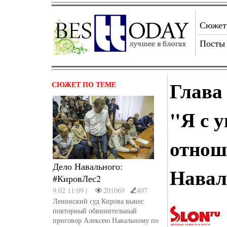
Сюже
Посты
Глава 
СЮЖЕТ ПО ТЕМЕ
"Я с 
отнош
Дело Навального:
Навал
#КировЛес2
9.02 11:09 |
201069
407
Ленинский суд Кирова вынес
повторный обвинительный
приговор Алексею Навальному по