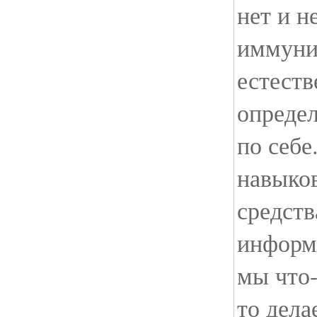
нет и н
иммунит
естеств
опреде
по себе
навыков
средст
информ
мы что-
то дела