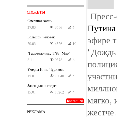
СЮЖЕТЫ
Пресс-
Смертная казнь
Путина
27.03
3596
6
эфире т
Большой человек
20.03
4326
10
"Дожд
"Гардемарины, 1787. Мир"
8.11
9378
6
полиция
Умерла Инна Чурикова
участн
15.01
10040
5
миллио
Закон для негодяев
15.01
13262
4
мягко, 
жестче.
РЕКЛАМА