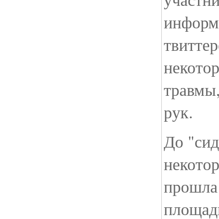
информа
твитте
некото
травмы
рук.
До "сид
некотор
прошла
площадь