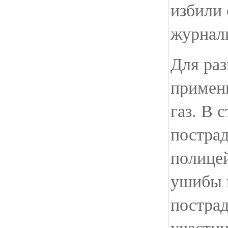
избили
журнал
Для раз
примен
газ. В 
постра
полице
ушибы 
постра
участни