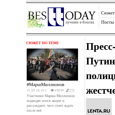
Сюже
Посты
Пресс
СЮЖЕТ ПО ТЕМЕ
Путин
полиц
#МаршМиллионов
жестч
31.05 16:10 |
93839
252
Участники Марша Миллионов
подводят итоги акции и
рассуждают, чего стоит ждать
после неё