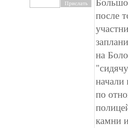
Большо
после т
участни
заплан
на Боло
"сидячу
начали 
по отн
полицей
камни и