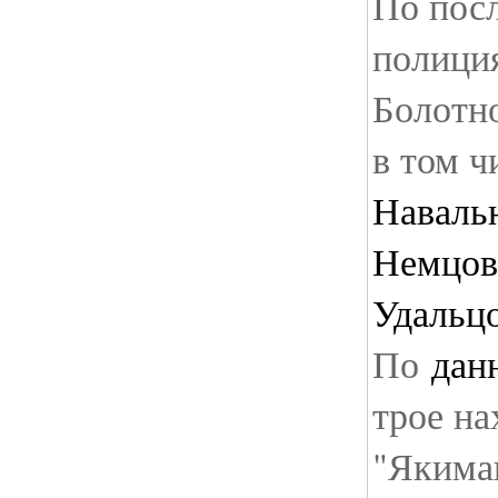
По пос
полиция
Болотно
в том 
Наваль
Немцов
Удальц
По
дан
трое на
"Якима