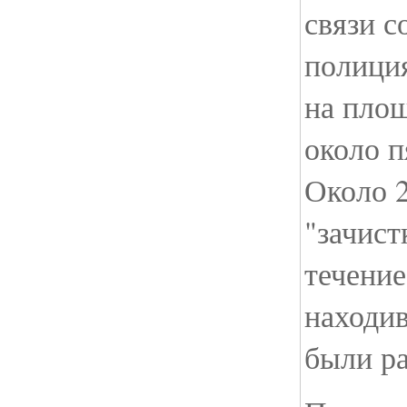
связи с
полиция
на пло
около п
Около 2
"зачист
течение
находи
были р