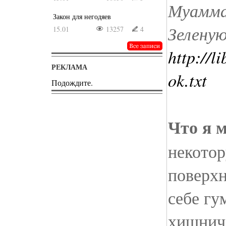
Муамма
Закон для негодяев
Зеленую
15.01
13257
4
http://
РЕКЛАМА
ok.txt
Подождите.
Что я м
некотор
поверхн
себе гу
хищниче