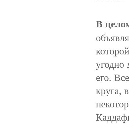
В цело
объявля
которой
угодно 
его. Вс
круга, 
некотор
Каддафи