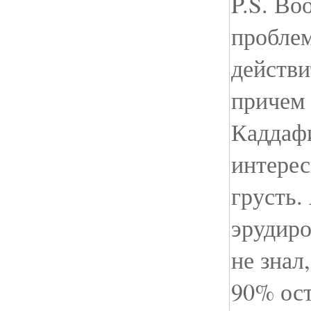
P.S. Во
проблем
действи
причем 
Каддафи
интерес
грусть.
эрудиро
не знал
90% ост