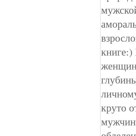
мужско
амораль
взросло
книге:)
женщина
глубины
личном
круто о
мужчина
обделен