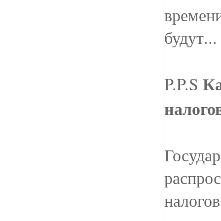
времени
будут..
Ка
P.P.S
налого
Государ
распрос
налогов