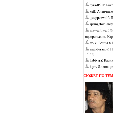
:
eyra-0501
Бах
:
vgil
Античные
:
_steppenwolf
П
:
springator
Жер
:
may-antiwar
Ф
:
my.opera.com
Кар
:
ttolk
Война в
:
anat-baranov
П
15:57)
:
habivara
Карик
:
kgrr
Ливия: р
СЮЖЕТ ПО ТЕ