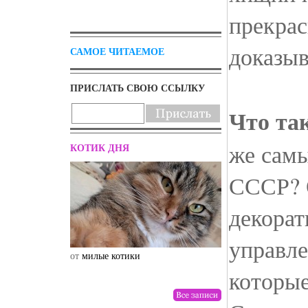
прекрас
доказыв
САМОЕ ЧИТАЕМОЕ
ПРИСЛАТЬ СВОЮ ССЫЛКУ
Что та
же самы
КОТИК ДНЯ
СССР? 
декорат
управле
от
милые котики
от
drunktwi
которые