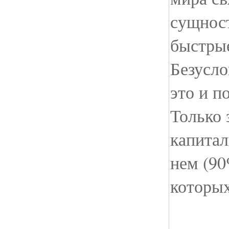
сущност
быстрые
Безусло
это и п
Только 
капитал
нем (90
которых