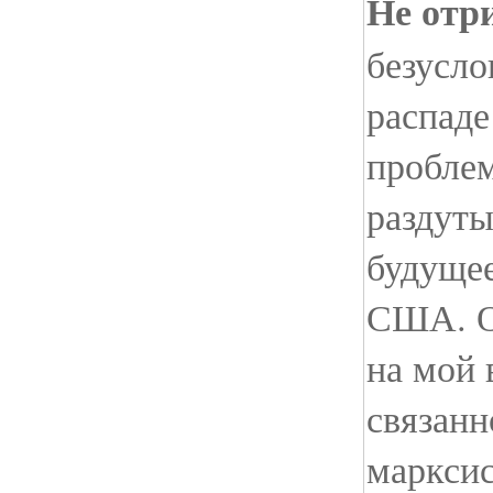
Не отр
безусло
распаде
пробле
раздуты
будущее
США. О
на мой 
связан
марксис