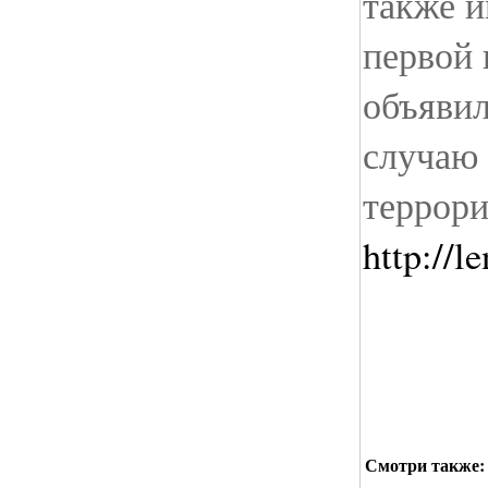
также 
первой 
объявил
случаю 
террори
http://l
Смотри также: