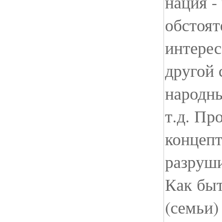
нация -
обстоят
интерес
другой 
народны
т.д. Пр
концепт
разруш
Как быт
(семьи)