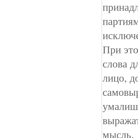
принад
партиям
исключе
При это
слова д
лицо, д
самовы
умалиш
выражат
мысль.