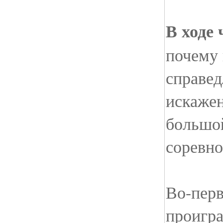
В ходе 
почему 
справед
искаже
большой
соревно
Во-перв
проигра