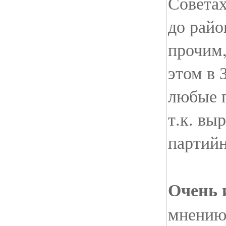
Советах
до райо
прочим,
этом в 
любые 
т.к. вы
партийн
Очень 
мнению