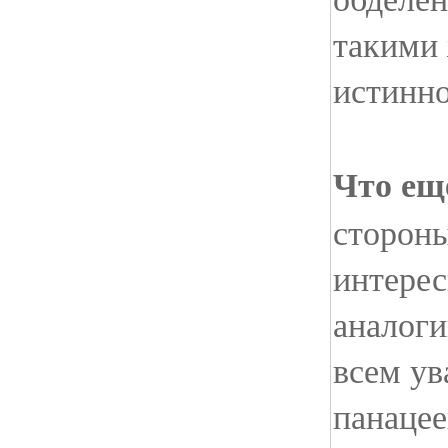
такими 
истинн
Что ещ
стороны
интерес
аналоги
всем ув
панацее