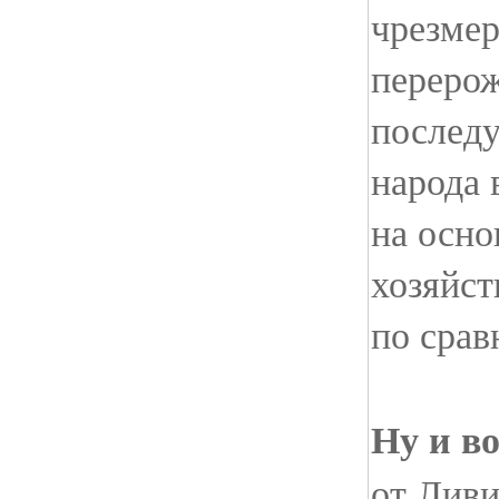
чрезмер
переро
послед
народа 
на осно
хозяйст
по срав
Ну и в
от Ливи