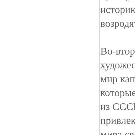
историю
возродя
Во-втор
художес
мир кап
которые
из СССР
привлек
мира св