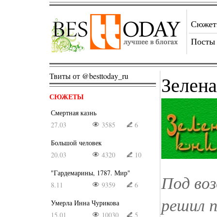
Сюже
Посты
Твиты от @besttoday_ru
Зелен
СЮЖЕТЫ
Смертная казнь
27.03
3585
6
Большой человек
20.03
4320
10
"Гардемарины, 1787. Мир"
Под воз
8.11
9359
6
решил 
Умерла Инна Чурикова
15.01
10030
5