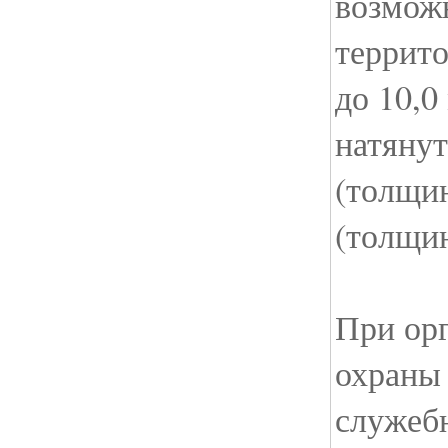
возмож
террито
до 10,0
натяну
(толщин
(толщин
При ор
охраны
служеб