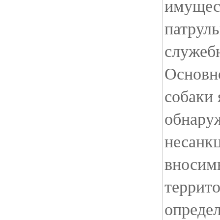
имущес
патрул
служеб
Основн
собаки 
обнару
несанк
вносим
террит
опреде