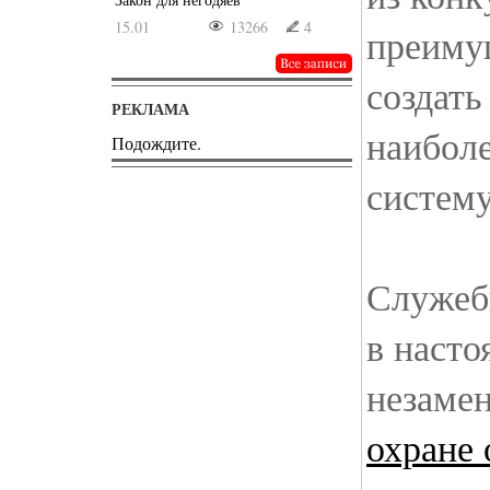
15.01
13266
4
преиму
создать
РЕКЛАМА
наибол
Подождите.
систему
Служеб
в насто
незаме
охране 