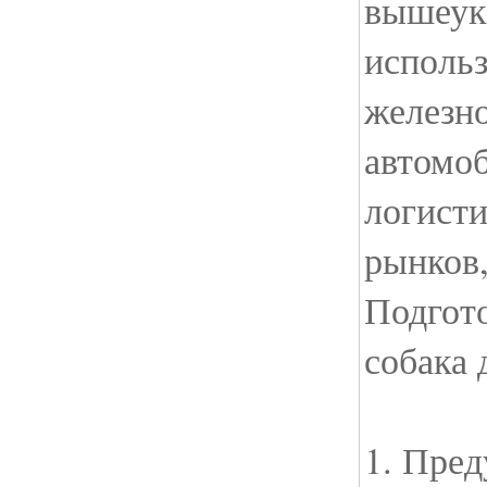
вышеук
исполь
железн
автомо
логисти
рынков,
Подгото
собака 
1. Пре