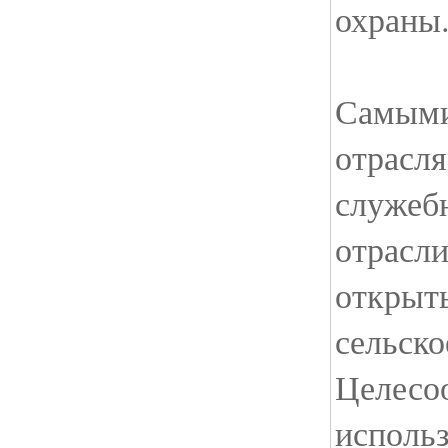
охраны
Самыми
отрасл
служеб
отрасл
открыт
сельско
Целесо
использ