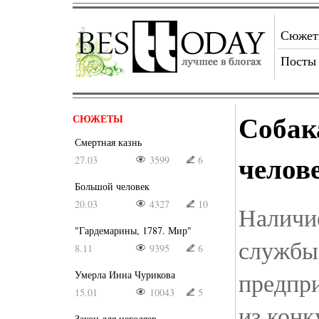
Сюже
Посты
Собак
СЮЖЕТЫ
Смертная казнь
челов
27.03
3599
6
Большой человек
20.03
4327
10
Наличи
"Гардемарины, 1787. Мир"
службы
8.11
9395
6
предпр
Умерла Инна Чурикова
15.01
10043
5
из кон
Закон для негодяев