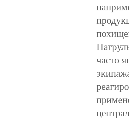
наприме
продукц
похище
Патрул
часто я
экипаж
реагиро
примен
центра