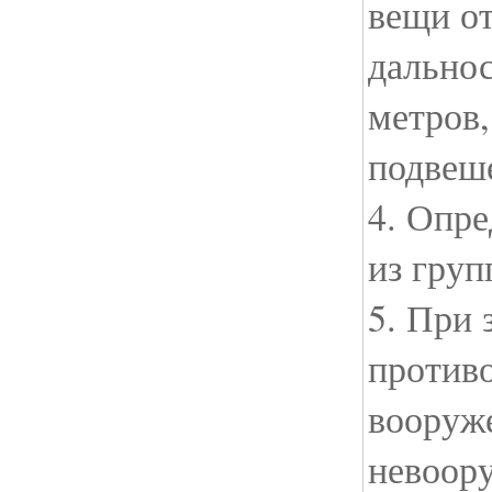
вещи от
дальнос
метров,
подвеш
4. Опр
из груп
5. При 
против
вооруж
невоор