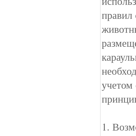
исполь
правил
животн
размещ
карауль
необход
учетом
принци
1. Возм