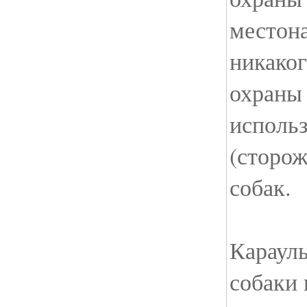
местон
никаког
охраны
исполь
(сторо
собак.
Караул
собаки