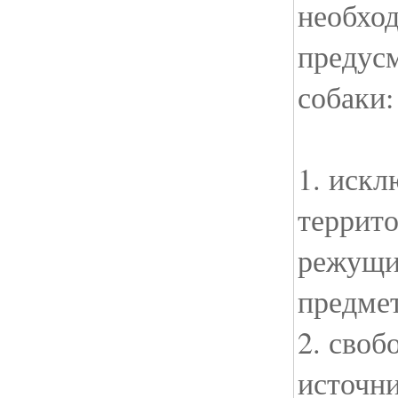
необхо
предус
собаки:
1. искл
террит
режущи
предме
2. своб
источн