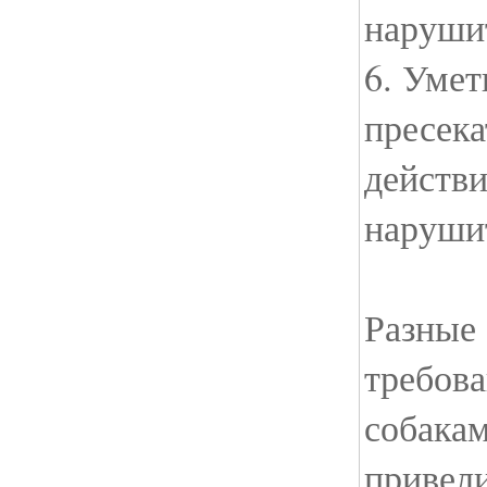
наруши
6. Умет
пресека
действи
наруши
Разные
требов
собакам
привели