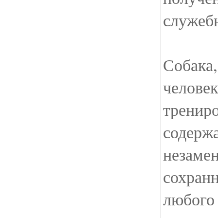
служебн
Собака,
человек
трениро
содержа
незаме
сохран
любого