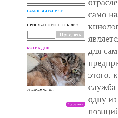
отрасле
само н
САМОЕ ЧИТАЕМОЕ
кинолог
ПРИСЛАТЬ СВОЮ ССЫЛКУ
являет
для сам
КОТИК ДНЯ
предпри
этого, 
служба
от
милые котики
от
drunktwi
одну и
позиций