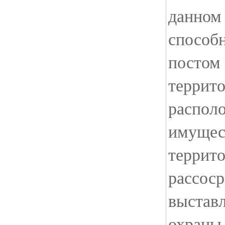
данном 
способ
постом
террито
распол
имущес
террит
рассоср
выстав
охраны