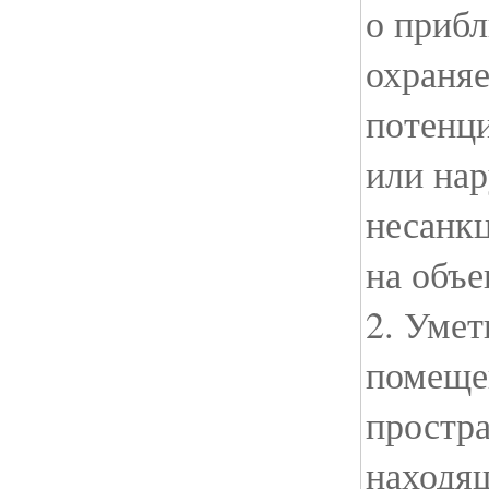
о приб
охраняе
потенц
или на
несанк
на объе
2. Умет
помеще
простр
находящ