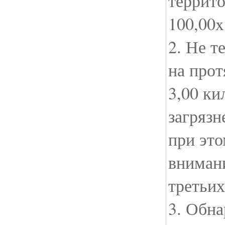
террит
100,00x
2. Не т
на прот
3,00 ки
загрязн
при это
внимани
третьих
3. Обн