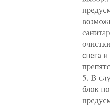
предус
возмож
санитар
очистки
снега и
препятс
5. В сл
блок по
предус