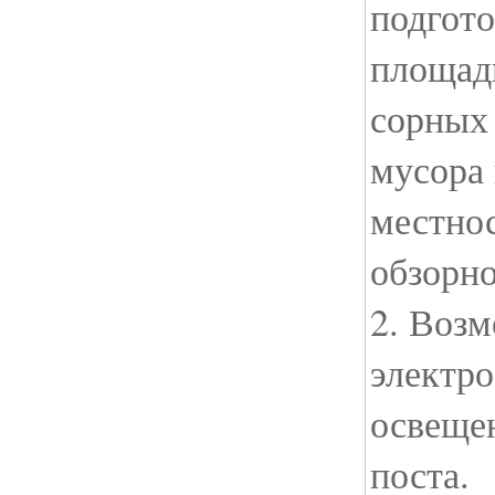
подгот
площадк
сорных 
мусора
местно
обзорн
2. Возм
электро
освеще
поста.