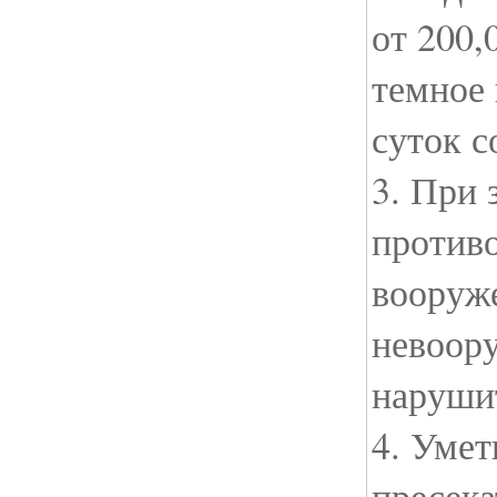
от 200,
темное 
суток с
3. При 
против
вооруж
невоор
наруши
4. Умет
пресека