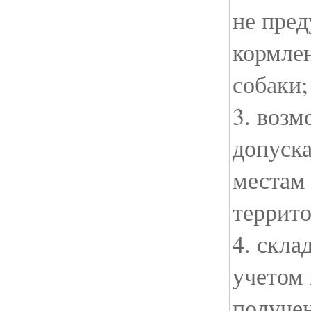
не пре
кормле
собаки;
3. возм
допуска
местам
террито
4. скл
учетом
получе