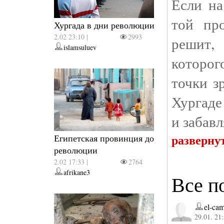
Если на
той пр
Хургада в дни революции
2.02 23:10 |
2993
решит, 
islamsuluev
которог
точки 
Хургаде
и забавл
разверну
Египетская провинция до
революции
2.02 17:33 |
2764
afrikane3
Все п
el-ca
29.01. 21