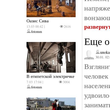
напряж
вонзающ
Оазис Сива
разверну
13.03 00:42 |
2616
fotomm
Еще о
unoka
30.01. 02
Взглян
челове
В египетской электричке
7.03 17:04 |
3004
населен
fotomm
удвоил
занимат