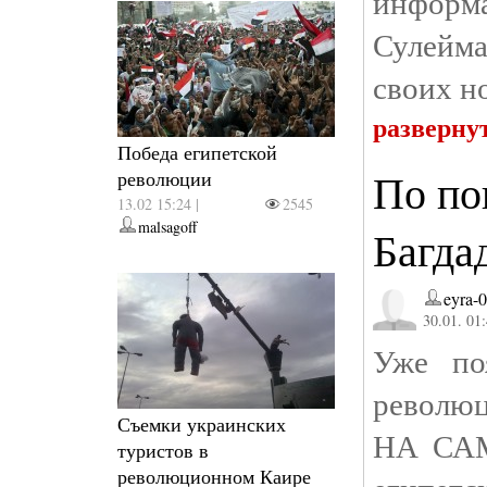
информ
Сулейма
своих н
разверну
Победа египетской
По по
революции
13.02 15:24 |
2545
malsagoff
Багда
eyra-
30.01. 01
Уже по
революц
Съемки украинских
НА САМ
туристов в
революционном Каире