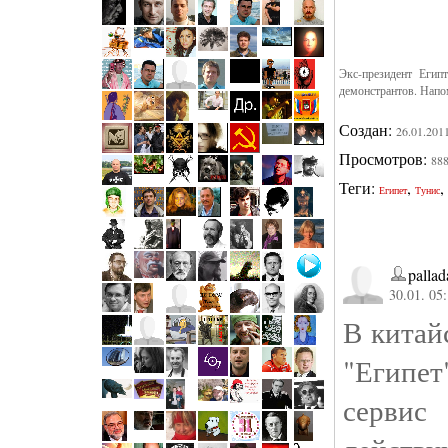
Экс-президент Егип
демонстрантов. Напом
Создан:
26.01.201
Просмотров:
88
Теги:
,
,
Египет
Тунис
pallad
30.01. 05
В китай
"Египет
сервис