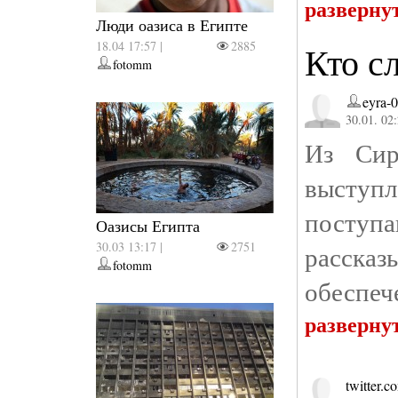
разверну
Люди оазиса в Египте
18.04 17:57 |
2885
Кто с
fotomm
eyra-
30.01. 02
Из Сир
выступл
поступа
Оазисы Египта
30.03 13:17 |
2751
расска
fotomm
обеспеч
разверну
twitter.c