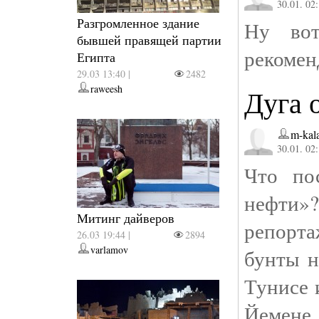
30.01. 02
Разгромленное здание
Ну вот
бывшей правящей партии
рекомен
Египта
29.03 13:40 |
2482
raweesh
Дуга о
m-kal
30.01. 02
Что по
нефти»?
Митинг дайверов
репорта
26.03 19:44 |
2894
varlamov
бунты н
Тунисе 
Йемен