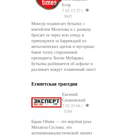
Егор
7.02 13:27 |
3845
Монсур поджигает бутылку с
коктейлем Молотова и с размаху
бросает ее через всю улицу в
прячущуюся за баррикадой из
металлических щитов и мусорных
баков толпу сторонников
президента Хосни Мубарака.
Бутылка разбивается об асфальт и
разливает вокруг пламенный хвост
Египетская трагедия
Евгений
Сатановский
7.02 03:06 |
3789
Барак Обама — это мертвая рука
Михаила Суслова, это
антиимпериалистический проект