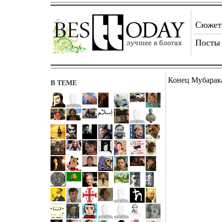
Сюже
Посты
Конец Мубарак
В ТЕМЕ