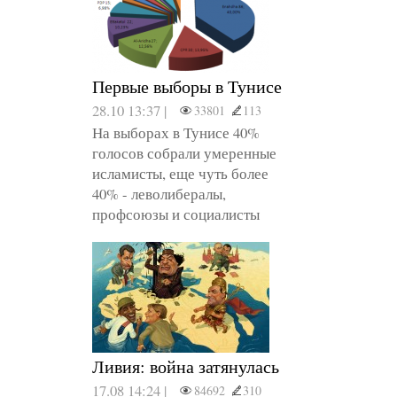
Первые выборы в Тунисе
28.10 13:37 |
33801
113
На выборах в Тунисе 40%
голосов собрали умеренные
исламисты, еще чуть более
40% - леволибералы,
профсоюзы и социалисты
Ливия: война затянулась
17.08 14:24 |
84692
310