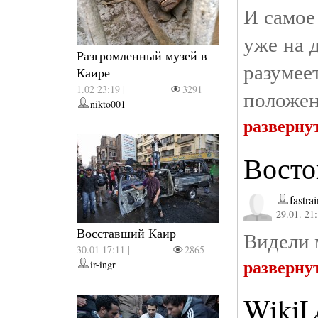
И самое
уже на д
Разгромленный музей в
разумеет
Каире
1.02 23:19 |
3291
положен
nikto001
разверну
Восто
fastra
29.01. 21
Восставший Каир
Видели 
30.01 17:11 |
2865
разверну
ir-ingr
WikiL