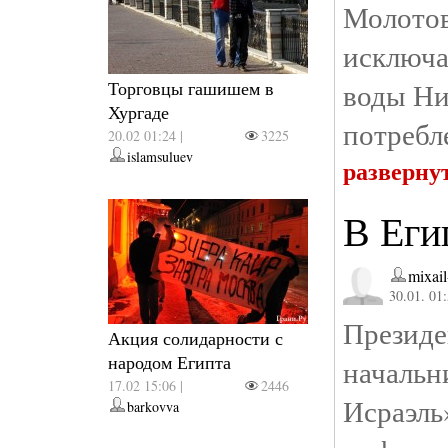
Молотов
исключа
воды Ни
Торговцы гашишем в
Хургаде
потребле
20.02 01:24 |
3225
islamsuluev
разверну
В Еги
mixail
30.01. 01
Президе
Акция солидарности с
народом Египта
началь
17.02 15:06 |
2446
Исраэл
barkovva