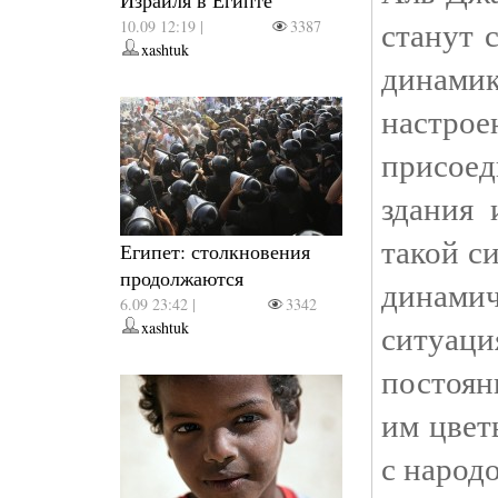
Израиля в Египте
станут 
10.09 12:19 |
3387
xashtuk
динами
настрое
присоед
здания 
такой с
Египет: столкновения
продолжаются
динамич
6.09 23:42 |
3342
ситуаци
xashtuk
постоян
им цвет
с народо