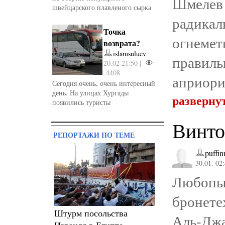
Шмелев
швейцарского плавленого сырка
радика
Точка
огнемет
возврата?
islamsuluev
правил
20.02 21:50 |
4408
априори,
Сегодня очень, очень интересный
день. На улицах Хургады
разверну
появились туристы
Винто
РЕПОРТАЖИ ПО ТЕМЕ
puffin
30.01. 02
Любопыт
бронете
Штурм посольства
Аль-Джа