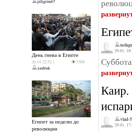
революц
piligrim67
разверну
Египе
noliqu
29.01. 18
День гнева в Египте
Суббота
26.01 22:52 |
3308
xashtuk
разверну
Каир.
испар
vlad-
Египет за неделю до
29.01. 17
революции