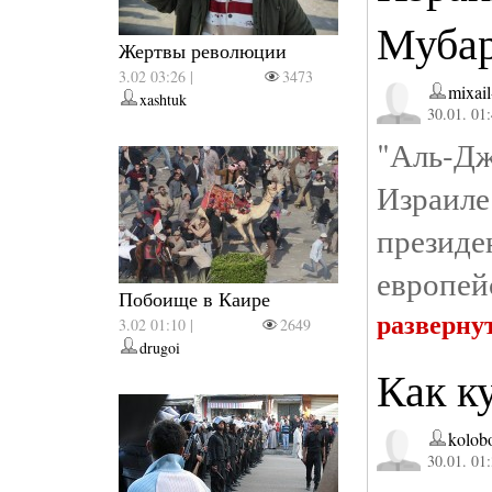
Мубар
Жертвы революции
3.02 03:26 |
3473
mixail
xashtuk
30.01. 01
"Аль-Дж
Израил
презид
европейс
Побоище в Каире
разверну
3.02 01:10 |
2649
drugoi
Как к
kolob
30.01. 01