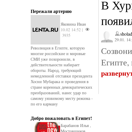
В Хур
Пережали артерию
появи
Яковина Иван
10.02 14:52 |
shola
3935
29.01. 14
Созвони
Революция в Египте, которую
многие российские и мировые
СМИ уже похоронили, в
Египте,
действительности набирает
обороты. Народ, требующий
разверну
немедленной отставки президента
Хосни Мубарака и проведения в
стране коренных демократических
преобразований, нанес удар по
самому уязвимому месту режима -
по его карману
Добро пожаловать в Египет!
Барабанов Илья ,
Мостовщиков