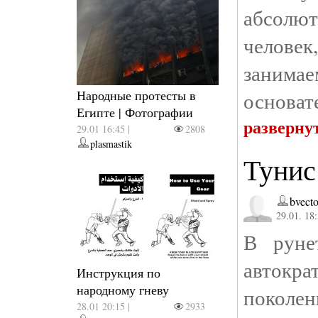
абсолют
человек
занимае
Народные протесты в
основат
Египте | Фотографии
разверну
29.01 16:45 |
2808
plasmastik
Тунис
bvecto
29.01. 18
В руне
автокр
Инструкция по
народному гневу
поколе
28.01 20:15 |
2933