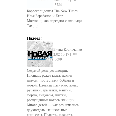
3784
Корреспонденты The New Times
Илья Барабанов и Егор
Мостовщиков передают с площади
Тахрир
Надоел!
Елена Костюченко
2.02 10:17 |
3699
Седьмой день революции.
Площадь режет глаза, пахнет
дымом, протертыми бобами и
мочой. Цветные пятна-костюмы,
рубашки, арафатки, мантии,
форма, хиджабы, платки,
распущенные волосы женщин.
Mного детей — как раз начались
двухнедельные школьные
каникулы. Плакаты, плакаты,