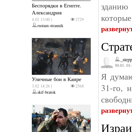
зданию
Беспорядки в Египте.
Александрия
которые
4.02 13:00 |
2729
rustam-strannik
разверну
Страт
_step
30.01. 01
Я думаю
Уличные бои в Каире
31-го, 
3.02 14:26 |
2568
skif-bratok
свободн
разверну
Израи