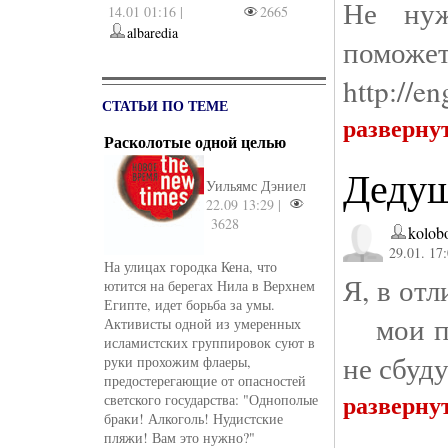
Не нуж
14.01 01:16 |
2665
albaredia
поможе
http://e
СТАТЬИ ПО ТЕМЕ
разверну
Расколотые одной целью
Дедуш
Уильямс Дэниел
22.09 13:29 |
3628
kolob
29.01. 17
На улицах городка Кена, что
Я, в от
ютится на берегах Нила в Верхнем
Египте, идет борьба за умы.
мои про
Активисты одной из умеренных
исламистских группировок суют в
не сбуду
руки прохожим флаеры,
предостерегающие от опасностей
разверну
светского государства: "Однополые
браки! Алкоголь! Нудистские
пляжи! Вам это нужно?"