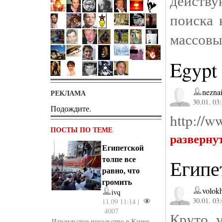
действ
поиска 
массовы
Egypt 
nezna
РЕКЛАМА
30.01. 03
Подождите.
http://w
ПОСТЫ ПО ТЕМЕ
разверну
Египетской
толпе все
Египе
равно, что
громить
volok
ivq
30.01. 03
11.09 11:14 |
4007
Круто у
Израильское посольство в Каире