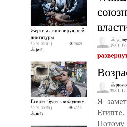
союзн
власт
Жертвы агонизирующей
диктатуры
sailin
30.01 02:01 |
2689
29.01. 19
jesfor
разверну
Возра
prost
29.01. 19
Я заме
Египет будет свободным
30.01 00:50 |
4236
Египте.
ttolk
Потому 