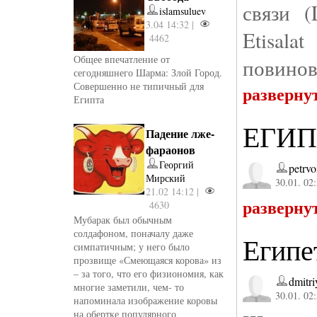
связи (
islamsuluev
3.04 14:32 |
Etisal
4462
Общее впечатление от
повинов
сегодняшнего Шарма: Злой Город.
Совершенно не типичный для
разверну
Египта
ЕГИП
Падение лже-
фараонов
Георгий
petrvo
Мирский
30.01. 02
21.02 14:12 |
разверну
4630
Мубарак был обычным
солдафоном, поначалу даже
Египе
симпатичным; у него было
прозвище «Смеющаяся корова» из
– за того, что его физиономия, как
dmitr
многие заметили, чем- то
30.01. 02
напоминала изображение коровы
на обертке популярного