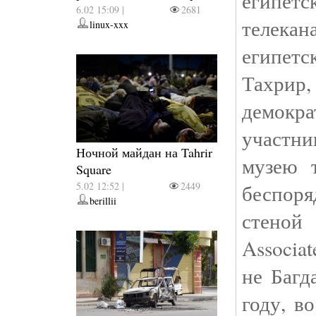
египетс
6.02 15:09 |
2681
телека
linux-xxx
египетс
Тахрир
демокра
участн
Ночной майдан на Tahrir
музею 
Square
5.02 12:52 |
2449
беспор
berillii
стеной
Associa
не Багд
году, в