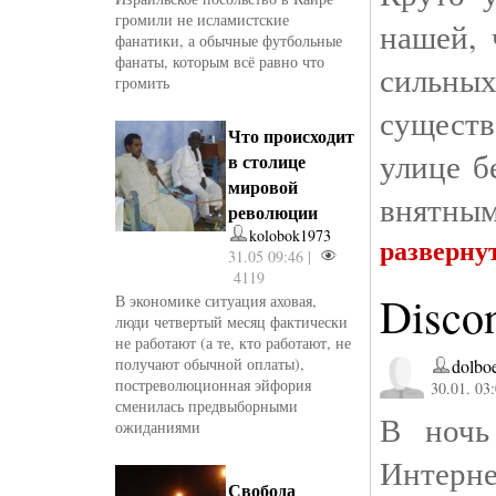
громили не исламистские
нашей, 
фанатики, а обычные футбольные
фанаты, которым всё равно что
сильны
громить
существ
Что происходит
улице б
в столице
мировой
внятным
революции
kolobok1973
разверну
31.05 09:46 |
4119
Disco
В экономике ситуация аховая,
люди четвертый месяц фактически
не работают (а те, кто работают, не
получают обычной оплаты),
dolbo
постреволюционная эйфория
30.01. 03
сменилась предвыборными
В ночь
ожиданиями
Интерне
Свобода