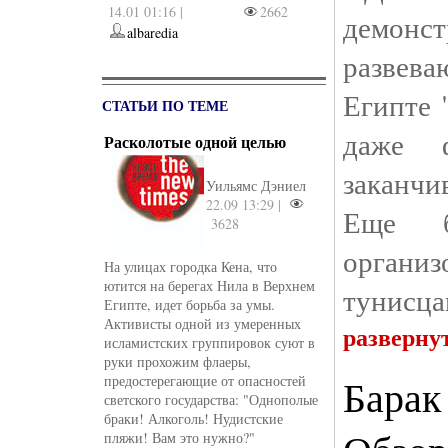
14.01 01:16 |
2662
демонст
albaredia
развева
Египте 
СТАТЬИ ПО ТЕМЕ
даже 
Расколотые одной целью
заканчи
Уильямс Дэниел
22.09 13:29 |
Еще б
3628
органи
На улицах городка Кена, что
ютится на берегах Нила в Верхнем
тунисцам
Египте, идет борьба за умы.
Активисты одной из умеренных
разверну
исламистских группировок суют в
руки прохожим флаеры,
Барак
предостерегающие от опасностей
светского государства: "Однополые
браки! Алкоголь! Нудистские
пляжи! Вам это нужно?"