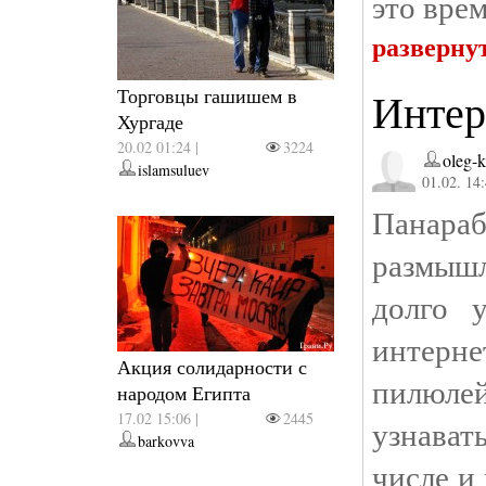
это врем
разверну
Торговцы гашишем в
Интер
Хургаде
20.02 01:24 |
3224
oleg-
islamsuluev
01.02. 14
Панара
размышл
долго 
интерне
Акция солидарности с
пилюлей
народом Египта
17.02 15:06 |
2445
узнават
barkovva
числе и