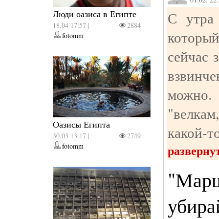
Люди оазиса в Египте
С утра 
18.04 17:57 |
2884
который
fotomm
сейчас 
взвинч
можно. 
"велкам
Оазисы Египта
какой-т
30.03 13:17 |
2749
fotomm
разверну
"Марш
убира