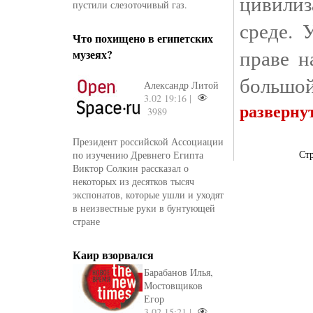
цивили
пустили слезоточивый газ.
среде. 
Что похищено в египетских
праве н
музеях?
большой
Александр Литой
3.02 19:16 |
разверну
3989
Президент российской Ассоциации
Ст
по изучению Древнего Египта
Виктор Солкин рассказал о
некоторых из десятков тысяч
экспонатов, которые ушли и уходят
в неизвестные руки в бунтующей
стране
Каир взорвался
Барабанов Илья,
Мостовщиков
Егор
3.02 15:21 |