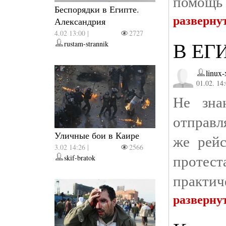
помощь 
Беспорядки в Египте.
разверну
Александрия
4.02 13:00 |
2727
В ЕГ
rustam-strannik
linux
01.02. 14
Не зна
отправл
Уличные бои в Каире
же рейс
3.02 14:26 |
2566
протест
skif-bratok
практич
разверну