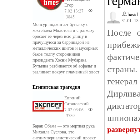
герма
Егор
7.02 13:27 |
hasid
3845
31.01. 18
Монсур поджигает бутылку с
После 
коктейлем Молотова и с размаху
бросает ее через всю улицу в
прибеж
прячущуюся за баррикадой из
металлических щитов и мусорных
фактич
баков толпу сторонников
президента Хосни Мубарака.
страны.
Бутылка разбивается об асфальт и
разливает вокруг пламенный хвост
генерал
Египетская трагедия
Дирлива
Евгений
диктато
Сатановский
7.02 03:06 |
шпионаж
3789
Барак Обама — это мертвая рука
разверну
Михаила Суслова, это
антиимпериалистический проект