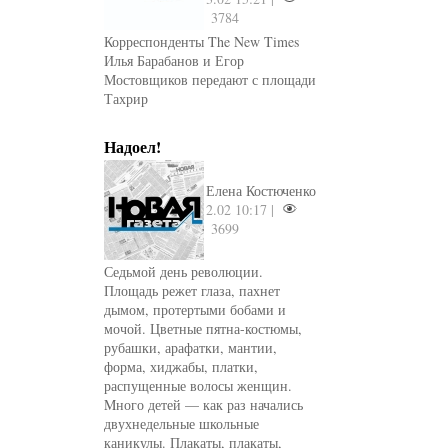
3784
Корреспонденты The New Times
Илья Барабанов и Егор
Мостовщиков передают с площади
Тахрир
Надоел!
Елена Костюченко
2.02 10:17 |
3699
Седьмой день революции.
Площадь режет глаза, пахнет
дымом, протертыми бобами и
мочой. Цветные пятна-костюмы,
рубашки, арафатки, мантии,
форма, хиджабы, платки,
распущенные волосы женщин.
Mного детей — как раз начались
двухнедельные школьные
каникулы. Плакаты, плакаты,