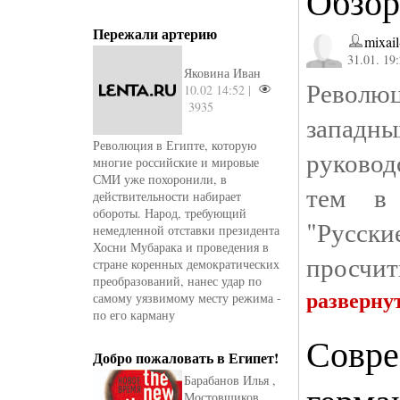
Обзор
Пережали артерию
mixail
31.01. 19
Яковина Иван
Революц
10.02 14:52 |
3935
западн
Революция в Египте, которую
руковод
многие российские и мировые
СМИ уже похоронили, в
тем в 
действительности набирает
обороты. Народ, требующий
"Русск
немедленной отставки президента
Хосни Мубарака и проведения в
просчит
стране коренных демократических
преобразований, нанес удар по
разверну
самому уязвимому месту режима -
по его карману
Совре
Добро пожаловать в Египет!
Барабанов Илья ,
Мостовщиков