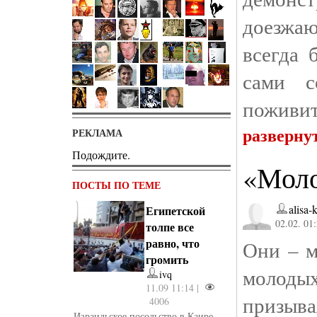
доезжаю
всегда 
сами с
поживит
разверну
РЕКЛАМА
Подождите.
«Моло
ПОСТЫ ПО ТЕМЕ
alisa-
Египетской
02.02. 01
толпе все
равно, что
Они – м
громить
молоды
ivq
11.09 11:14 |
призыва
4006
Израильское посольство в Каире