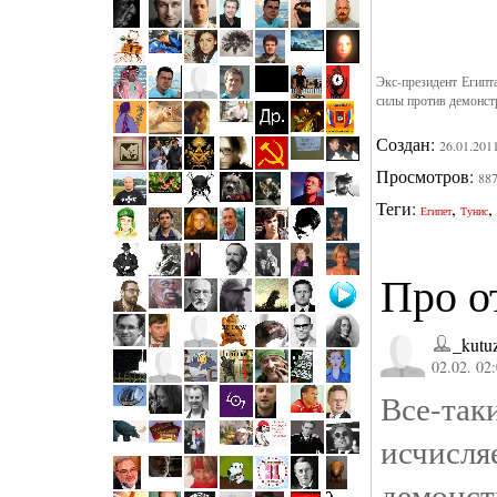
Экс-президент Египт
силы против демонстр
Создан:
26.01.201
Просмотров:
88
Теги:
,
,
Египет
Тунис
Про о
_kutu
02.02. 02
Все-так
исчисл
демонс