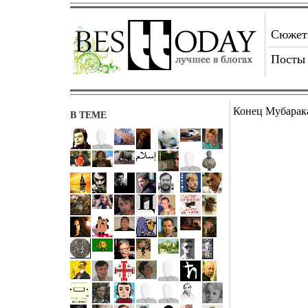
Сюже
Посты
Конец Мубарак
В ТЕМЕ