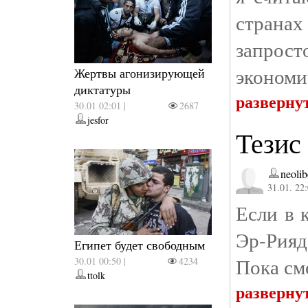
страна
запро
экономи
Жертвы агонизирующей
диктатуры
разверну
30.01 02:01 |
2687
jesfor
Тезис
neolib
31.01. 22
Если в 
Эр-Рияд
Египет будет свободным
Пока см
30.01 00:50 |
4234
ttolk
разверну