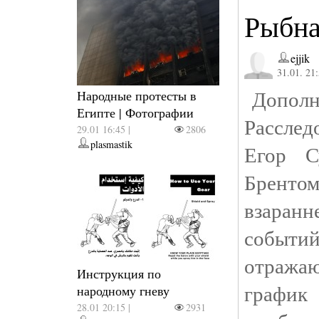
Рыбна
ejjik
31.01. 21
Дополня
Народные протесты в
Египте | Фотографии
Расслед
29.01 16:45 |
2806
plasmastik
Егор С
Бренто
взаранне
событи
отражаю
Инструкция по
графи
народному гневу
28.01 20:15 |
2931