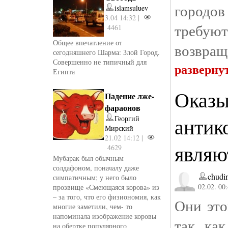
городо
islamsuluev
3.04 14:32 |
требуют
4461
Общее впечатление от
возвращ
сегодняшнего Шарма: Злой Город.
Совершенно не типичный для
разверну
Египта
Оказы
Падение лже-
фараонов
антик
Георгий
Мирский
21.02 14:12 |
являю
4629
Мубарак был обычным
солдафоном, поначалу даже
chudi
симпатичным; у него было
02.02. 00
прозвище «Смеющаяся корова» из
– за того, что его физиономия, как
Они это
многие заметили, чем- то
напоминала изображение коровы
так, ка
на обертке популярного