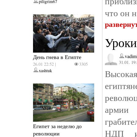
приблиз
piligrim67
что он н
разверну
Уроки
vadim
День гнева в Египте
31.01. 19
26.01 22:52 |
3305
xashtuk
Высока
египтя
революц
армии
грабите
Египет за неделю до
НДП и
революции