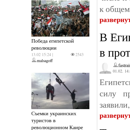
к общем
разверну
В Еги
Победа египетской
революции
в про
13.02 15:24 |
2543
malsagoff
fastra
01.02. 14
Египетс
силу п
заявили
Съемки украинских
разверну
туристов в
революционном Каире