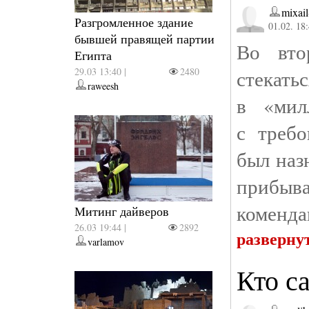
mixail
Разгромленное здание
01.02. 18
бывшей правящей партии
Во вто
Египта
29.03 13:40 |
2480
стекать
raweesh
в «мил
с требо
был наз
прибыва
комендан
Митинг дайверов
26.03 19:44 |
2892
разверну
varlamov
Кто с