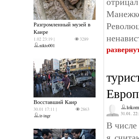
отрица
Манежк
Револю
Разгромленный музей в
Каире
ненавис
1.02 23:19 |
3289
nikto001
разверну
турис
Европу.
Восставший Каир
lokom
30.01 17:11 |
2863
31.01. 22
ir-ingr
В числе
я счита