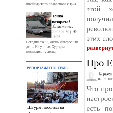
швейцарского плавленого сырка
этой х
Точка
получи
возврата?
револю
islamsuluev
20.02 21:50 |
этих сл
4408
Сегодня очень, очень интересный
разверну
день. На улицах Хургады
появились туристы
Про Е
РЕПОРТАЖИ ПО ТЕМЕ
pavell
02.02. 00
Что про
настрое
есть по
Штурм посольства