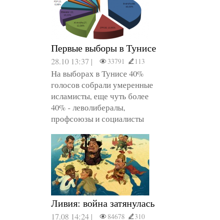
Первые выборы в Тунисе
28.10 13:37 |
33791
113
На выборах в Тунисе 40%
голосов собрали умеренные
исламисты, еще чуть более
40% - леволибералы,
профсоюзы и социалисты
Ливия: война затянулась
17.08 14:24 |
84678
310