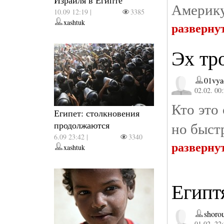
Израиля в Египте
Америку
10.09 12:19 |
3385
xashtuk
разверну
Эх тр
01vya
02.02. 00
Кто это
Египет: столкновения
но быст
продолжаются
6.09 23:42 |
3340
разверну
xashtuk
Египт
shoro
01.02. 22