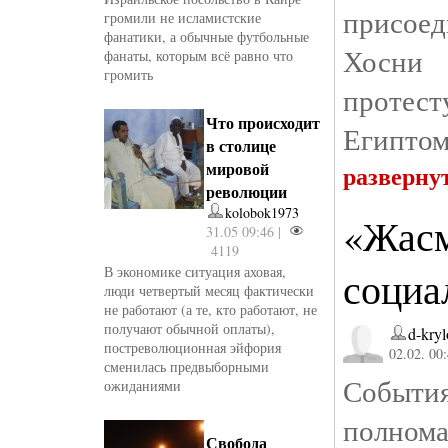
присоед
громили не исламистские
фанатики, а обычные футбольные
Хосни 
фанаты, которым всё равно что
громить
протес
Что происходит
Египтом
в столице
мировой
разверну
революции
kolobok1973
«Жасм
31.05 09:46 |
4119
В экономике ситуация аховая,
социа
люди четвертый месяц фактически
не работают (а те, кто работают, не
получают обычной оплаты),
d-kryl
постреволюционная эйфория
02.02. 00
сменилась предвыборными
События
ожиданиями
полном
Свобода