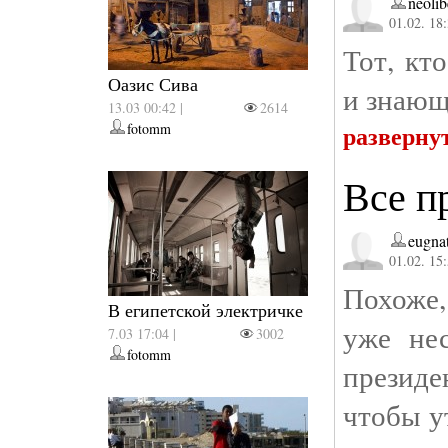
neolib
01.02. 18
Тот, кт
Оазис Сива
и знающ
13.03 00:42 |
2614
разверну
fotomm
Все п
eugna
01.02. 15
Похоже,
В египетской электричке
уже нес
7.03 17:04 |
3002
fotomm
президе
чтобы у