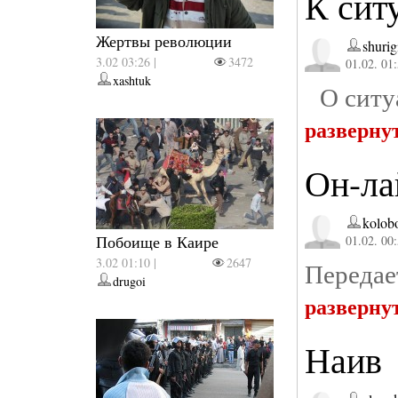
К сит
Жертвы революции
shurig
3.02 03:26 |
3472
01.02. 01
xashtuk
О ситуа
разверну
Он-ла
kolob
Побоище в Каире
01.02. 00
3.02 01:10 |
2647
Передае
drugoi
разверну
Наив