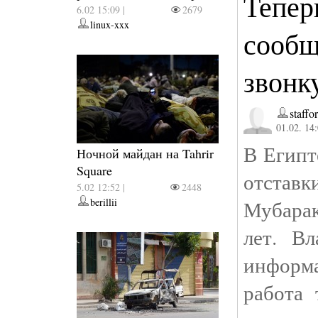
Тепер
6.02 15:09 |
2679
linux-xxx
сообщ
звонк
staffo
01.02. 14
В Египт
Ночной майдан на Tahrir
Square
отстав
5.02 12:52 |
2448
berillii
Мубарак
лет. Вл
информа
работа 