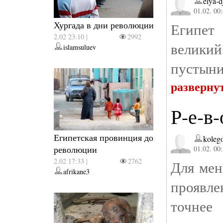
elya-d
01.02. 00
Хургада в дни революции
Египет 
2.02 23:10 |
2992
великий
islamsuluev
пустыни
разверну
Р-е-в-
Египетская провинция до
koleg
революции
01.02. 00
2.02 17:33 |
2762
Для мен
afrikane3
проявле
точнее