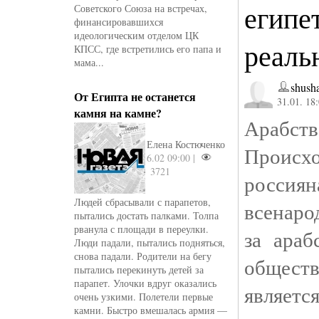
египе
Советского Союза на встречах,
финансировавшихся
идеологическим отделом ЦК
реаль
КПСС, где встретились его папа и
мама...
shusha
От Египта не останется
31.01. 18
камня на камне?
Арабств
Елена Костюченко
Происхо
6.02 09:00 |
3721
россиян
Людей сбрасывали с парапетов,
всенаро
пытались достать палками. Толпа
рванула с площади в переулки.
за араб
Люди падали, пытались подняться,
снова падали. Родители на бегу
обществ
пытались перекинуть детей за
парапет. Улочки вдруг оказались
являетс
очень узкими. Полетели первые
камни. Быстро вмешалась армия —