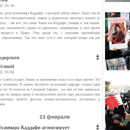
02. 01:16
, дочь полковника Каддафи, о которой сейчас пишут, будто она на
та без опознавательных знаков и радиосвязи пыталась свалить из
ьту, - так вот, эта самая Аиша аль-Каддафи, умница и, как видим,
ыла, оказывается, одним из адвокатов, защищавших в свое время
 процессе в Ираке. Она, вроде бы, с хорошим европейским
образованием. Так что опыт есть у нее, который теперь как раз
ндерлоги
el-murid
02. 01:04
о Совбез осудил Ливию за применение силы и все такое прочее. Тут
ь уточнение. В нашем институте на военной кафедре служил один
н лет 20 мотался по Северной Африке - уж чем он там занимался,
гда он запирал дверь и меланхолично целую пару рассказывал нам
вляющих свойств фосгена военно-политическую обстановку в
иба.
23 февраля
уаммара Каддафи агонизирует