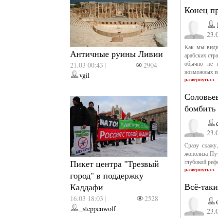
Конец п
23.
Как мы види
Античные руины Ливии
арабских стр
обычно не г
21.03 00:43 |
2904
возможных п
vgil
развернуть>>
Соловьев
бомбить
23.
Сразу скажу
жополиза Пут
Пикет центра "Трезвый
глубокой реф
развернуть>>
город" в поддержку
Всё-таки
Каддафи
16.03 18:03 |
2528
_steppenwolf
23.