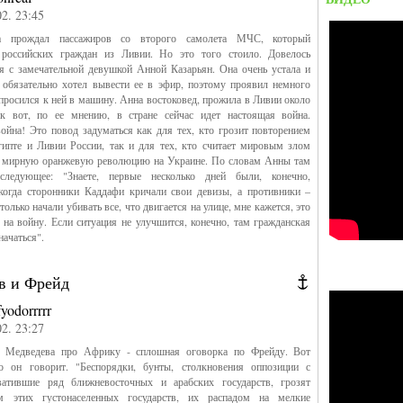
02. 23:45
а прождал пассажиров со второго самолета МЧС, который
 российских граждан из Ливии. Но это того стоило. Довелось
я с замечательной девушкой Анной Казарьян. Она очень устала и
 обязательно хотел вывести ее в эфир, поэтому проявил немного
апросился к ней в машину. Анна востоковед, прожила в Ливии около
ак вот, по ее мнению, в стране сейчас идет настоящая война.
ойна! Это повод задуматься как для тех, кто грозит повторением
гипте и Ливии России, так и для тех, кто считает мировым злом
о мирную оранжевую революцию на Украине. По словам Анны там
следующее: "Знаете, первые несколько дней были, конечно,
 когда сторонники Каддафи кричали свои девизы, а противники –
только начали убивать все, что двигается на улице, мне кажется, это
на войну. Если ситуация не улучшится, конечно, там гражданская
начаться".
в и Фрейд
fyodorrrrr
02. 23:27
 Медведева про Африку - сплошная оговорка по Фрейду. Вот
о он говорит. "Беспорядки, бунты, столкновения оппозиции с
ватившие ряд ближневосточных и арабских государств, грозят
м этих густонаселенных государств, их распадом на мелкие