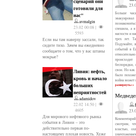
сценарий они
23.
готовили для
Больше час
нас"
эвакуировал
avmalgin
познакомитьс
23.02 00:08 |
спешила, а я
5593
наглости и н
трех лет. Т
Если вы там наверху зассали, так
Подумайте, в
сидите тихо. Зачем вы ежедневно
событий в Е
сообщаете о том, что у вас штаны
относительн
мокрые?
происходит 
беспорядки,
свои. Но как 
Ливия: нефть,
было похоже 
кровь и начало
война может 
больших
развернуть>>
неприятностей
Медведе
adamidov
22.02 14:50 |
4605
23.
Для мирового нефтяного рынка
Комментарий
события в Ливии – это
смотрим, чт
действительно первая по-
властью, ох
настоящему плохая новость. Хуже
уничтожение