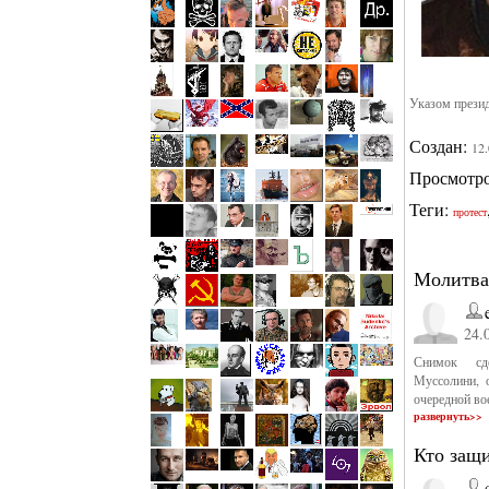
Указом прези
Создан:
12
Просмотр
Теги:
протест
Молитва
24.
Снимок сд
Муссолини, о
очередной во
развернуть>>
Кто защ