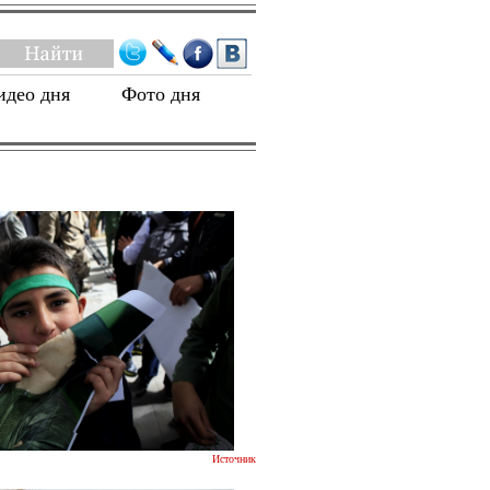
идео дня
Фото дня
Источник