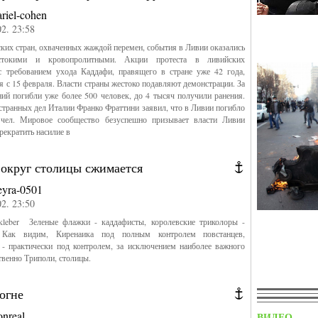
ariel-cohen
02. 23:58
ских стран, охваченных жаждой перемен, события в Ливии оказались
токими и кровопролитными. Акции протеста в ливийских
с требованием ухода Каддафи, правящего в стране уже 42 года,
 с 15 февраля. Власти страны жестоко подавляют демонстрации. За
ий погибли уже более 500 человек, до 4 тысяч получили ранения.
транных дел Италии Франко Фраттини заявил, что в Ливии погибло
 чел. Мировое сообщество безуспешно призывает власти Ливии
рекратить насилие в
вокруг столицы сжимается
eyra-0501
02. 23:50
kleber Зеленые флажки - каддафисты, королевские триколоры -
. Как видим, Киренаика под полным контролем повстанцев,
 - практически под контролем, за исключением наиболее важного
ственно Триполи, столицы.
огне
onreal
ВИДЕО