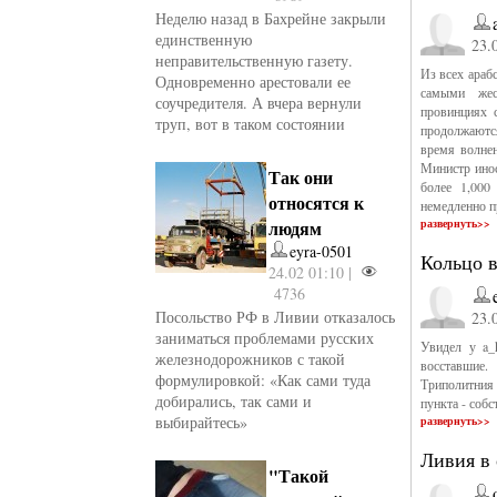
Неделю назад в Бахрейне закрыли
единственную
23.
неправительственную газету.
Из всех араб
Одновременно арестовали ее
самыми жес
соучредителя. А вчера вернули
провинциях 
труп, вот в таком состоянии
продолжаются
время волнен
Министр инос
Так они
более 1,000
относятся к
немедленно п
людям
развернуть>>
eyra-0501
Кольцо 
24.02 01:10 |
4736
Посольство РФ в Ливии отказалось
23.
заниматься проблемами русских
Увидел у a_
железнодорожников с такой
восставшие
формулировкой: «Как сами туда
Триполитния
добирались, так сами и
пункта - соб
выбирайтесь»
развернуть>>
Ливия в 
"Такой