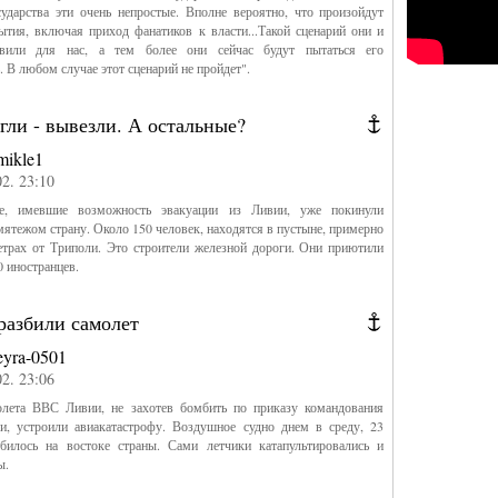
осударства эти очень непростые. Вполне вероятно, что произойдут
тия, включая приход фанатиков к власти...Такой сценарий они и
овили для нас, а тем более они сейчас будут пытаться его
. В любом случае этот сценарий не пройдет".
гли - вывезли. А остальные?
mikle1
02. 23:10
не, имевшие возможность эвакуации из Ливии, уже покинули
ятежом страну. Около 150 человек, находятся в пустыне, примерно
етрах от Триполи. Это строители железной дороги. Они приютили
0 иностранцев.
разбили самолет
eyra-0501
02. 23:06
лета ВВС Ливии, не захотев бомбить по приказу командования
зи, устроили авиакатастрофу. Воздушное судно днем в среду, 23
збилось на востоке страны. Сами летчики катапультировались и
ы.