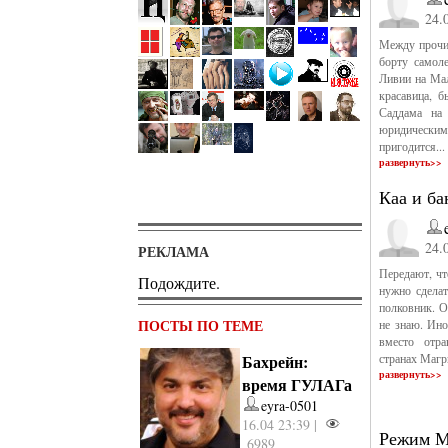
24.
Между прочим
борту самоле
Ливии на Мал
красавица, б
Саддама на
юридическим 
пригодится...
развернуть>>
Каа и ба
24.
РЕКЛАМА
Передают, чт
Подождите.
нужно сделат
полковник. О
ПОСТЫ ПО ТЕМЕ
не знаю. Ино
вместо отра
Бахрейн:
странах Магр
развернуть>>
время ГУЛАГа
eyra-0501
16.04 23:39 |
Режим М
6989