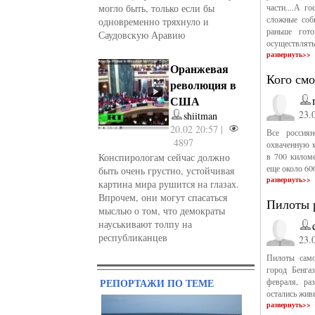
могло быть, только если бы
части....А г
сложные собы
одновременно тряхнуло и
раньше гот
Саудовскую Аравию
осуществлять
развернуть>>
Оранжевая
Кого смо
революция в
США
23.
shiitman
20.02 20:57 |
Все россия
4897
охваченную м
Конспирологам сейчас должно
в 700 килом
еще около 60
быть очень грустно, устойчивая
развернуть>>
картина мира рушится на глазах.
Впрочем, они могут спасаться
Пилоты 
мыслью о том, что демократы
науськивают толпу на
республиканцев
23.
Пилоты само
город Бенга
РЕПОРТАЖИ ПО ТЕМЕ
февраля, ра
остались жив
развернуть>>