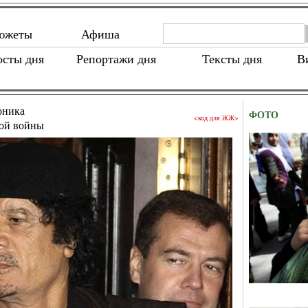
южеты
Афиша
осты дня
Репортажи дня
Тексты дня
В
оника
ФОТО
<код для ЖЖ>
ой войны