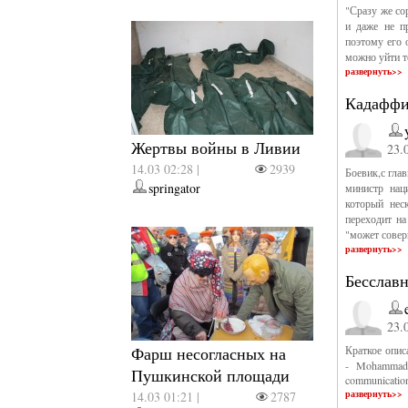
"Сразу же со
и даже не п
поэтому его 
можно уйти т
развернуть>>
Кадаффи 
Жертвы войны в Ливии
23.
14.03 02:28 |
2939
Боевик,с гла
springator
министр нац
который нес
переходит на
"может совер
развернуть>>
Бесслав
23.
Фарш несогласных на
Краткое опис
- Mohammad 
Пушкинской площади
communication
развернуть>>
14.03 01:21 |
2787