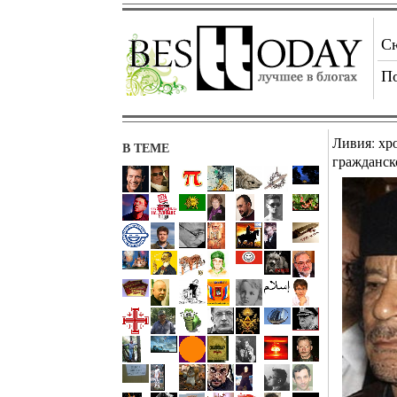
С
П
Ливия: хр
В ТЕМЕ
гражданск