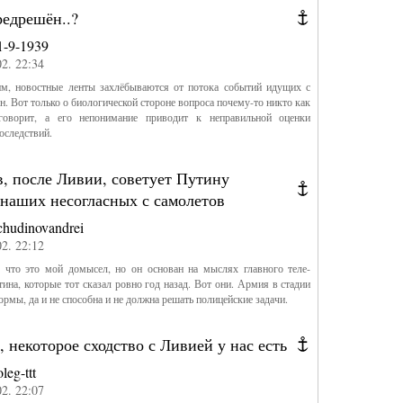
редрешён..?
1-9-1939
02. 22:34
м, новостные ленты захлёбываются от потока событий идущих с
ан. Вот только о биологической стороне вопроса почему-то никто как
оворит, а его непонимание приводит к неправильной оценки
оследствий.
, после Ливии, советует Путину
 наших несогласных с самолетов
chudinovandrei
02. 22:12
, что это мой домысел, но он основан на мыслях главного теле-
ина, которые тот сказал ровно год назад. Вот они. Армия в стадии
ормы, да и не способна и не должна решать полицейские задачи.
, некоторое сходство с Ливией у нас есть
oleg-ttt
02. 22:07