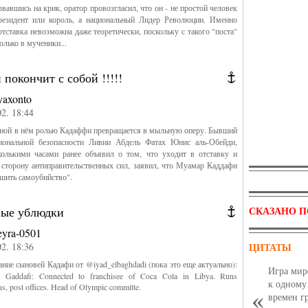
рвавшись на крик, оратор провозгласил, что он - не простой человек
резидент или король, а национальный Лидер Революции. Именно
отставка невозможна даже теоретически, поскольку с такого "поста"
олько в мученики...
покончит с собой !!!!!
yaxonto
02. 18:44
вной в нём ролью Кадаффи превращается в мыльную оперу. Бывший
иональной безопасности Ливии Абдель Фатах Юнис аль-Обейди,
колькими часами ранее объявил о том, что уходит в отставку и
 сторону антиправительственных сил, заявил, что Муамар Каддафи
шить самоубийство".
ные ублюдки
СКАЗАНО П
eyra-0501
02. 18:36
ЦИТАТЫ
ание сыновей Кадафи от @iyad_elbaghdadi (пока это еще актуально):
Игра мир
Gaddafi: Connected to franchisee of Coca Cola in Libya. Runs
к одному
s, post offices. Head of Olympic committe.
времен г