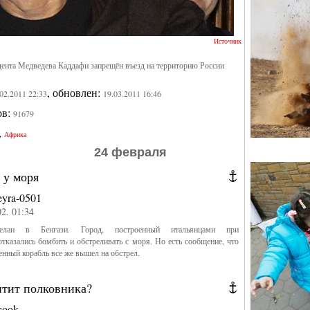
Источник
дента Медведева Каддафи запрещён въезд на территорию России
, обновлен:
.02.2011 22:33
19.03.2011 16:46
ов:
91679
,
Африка
24 февраля
 у моря
eyra-0501
02. 01:34
елан в Бенгази. Город, построенный итальянцами при
тказались бомбить и обстреливать с моря. Но есть сообщение, что
енный корабль все же вышел на обстрел.
итит полковника?
cook