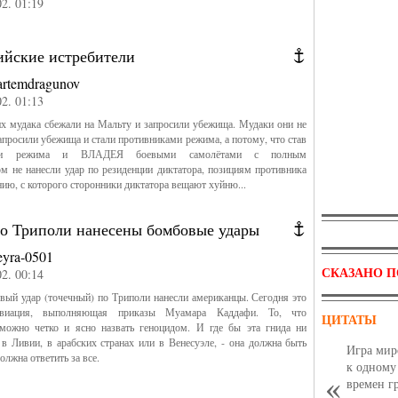
02. 01:19
ийские истребители
artemdragunov
02. 01:13
х мудака сбежали на Мальту и запросили убежища. Мудаки они не
апросили убежища и стали противниками режима, а потому, что став
ами режима и ВЛАДЕЯ боевыми самолётами с полным
м не нанесли удар по резиденции диктатора, позициям противника
нию, с которого сторонники диктатора вещают хуйню...
по Триполи нанесены бомбовые удары
eyra-0501
СКАЗАНО П
02. 00:14
вый удар (точечный) по Триполи нанесли американцы. Сегодня это
авиация, выполняющая приказы Муамара Каддафи. То, что
ЦИТАТЫ
 можно четко и ясно назвать геноцидом. И где бы эта гнида ни
 в Ливии, в арабских странах или в Венесуэле, - она должна быть
Игра мир
олжна ответить за все.
к одному
времен г