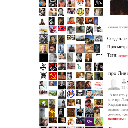
Указом прези
Создан:
12
Просмотр
Теги:
протест
про Лив
22.
А вот есть у
мне про Ливи
Каддафи пыта
вариант пан
доволен, и д
развернуть>>