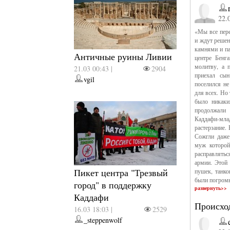
22.
«Мы все пере
и ждут решен
камнями и па
Античные руины Ливии
центре Бенг
молитву, а 
21.03 00:43 |
2904
приехал сы
vgil
поселился не
для всех. Но 
было никаки
продолжали 
Каддафи-мла
растерзание.
Сожгли даже
муж которой
расправлятьс
армии. Этой 
Пикет центра "Трезвый
пушек, танк
были погромы
город" в поддержку
развернуть>>
Каддафи
Происход
16.03 18:03 |
2529
_steppenwolf