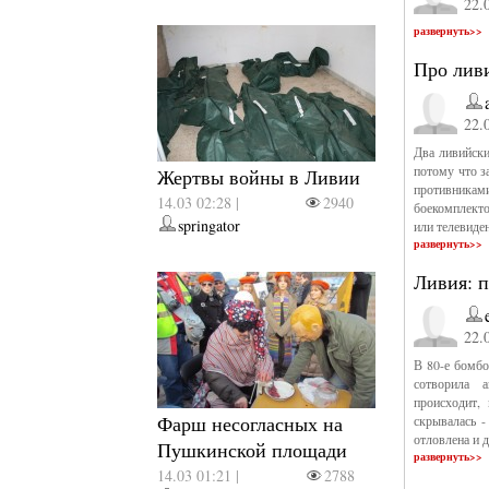
22.
развернуть>>
Про лив
22.
Два ливийски
потому что з
Жертвы войны в Ливии
противник
14.03 02:28 |
2940
боекомплекто
springator
или телевиде
развернуть>>
Ливия: 
22.
В 80-е бомбо
сотворила 
происходит,
Фарш несогласных на
скрывалась -
отловлена и д
Пушкинской площади
развернуть>>
14.03 01:21 |
2788