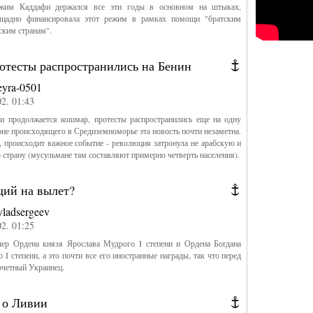
ежим Каддафи держался все эти годы в основном на штыках,
щадно финансировала этот режим в рамках помощи "братским
ским странам".
отесты распространились на Бенин
eyra-0501
02. 01:43
и продолжается кошмар, протесты распространились еще на одну
оне происходящего в Средиземноморье эта новость почти незаметна.
, происходит важное событие - революция затронула не арабскую и
 страну (мусульмане там составляют примерно четверть населения).
ий на вылет?
vladsergeev
02. 01:25
алер Ордена князя Ярослава Мудрого I степени и Ордена Богдана
 I степени, а это почти все его иностранные награды, так что перед
очетный Украинец.
 о Ливии