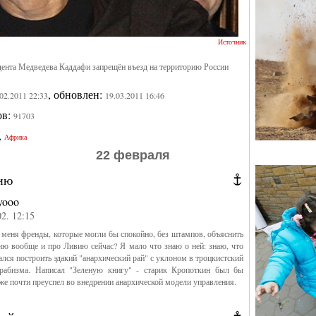
Источник
дента Медведева Каддафи запрещён въезд на территорию России
, обновлен:
.02.2011 22:33
19.03.2011 16:46
ов:
91703
,
Африка
22 февраля
ию
yooo
02. 12:15
 меня френды, которые могли бы спокойно, без штампов, объяснить
ю вообще и про Ливию сейчас? Я мало что знаю о ней: знаю, что
лся построить эдакий "анархический рай" с уклоном в троцкистский
арабизма. Написал "Зеленую книгу" - старик Кропоткин был бы
аже почти преуспел во внедрении анархической модели управления.