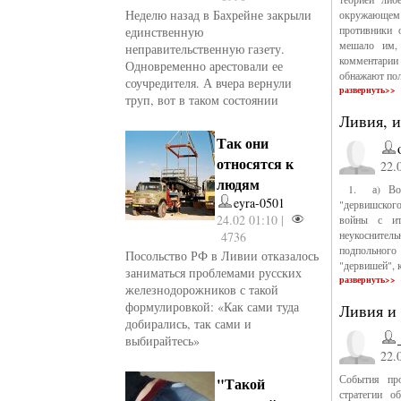
Неделю назад в Бахрейне закрыли
окружающем м
противники 
единственную
мешало им, 
неправительственную газету.
комментари
Одновременно арестовали ее
обнажают пол
соучредителя. А вчера вернули
развернуть>>
труп, вот в таком состоянии
Ливия, 
Так они
относятся к
22.
людям
1. а) Во-п
eyra-0501
"дервишского
24.02 01:10 |
войны с ит
неукоснител
4736
подпольного
Посольство РФ в Ливии отказалось
"дервишей", 
заниматься проблемами русских
развернуть>>
железнодорожников с такой
формулировкой: «Как сами туда
Ливия и
добирались, так сами и
выбирайтесь»
22.
События пр
"Такой
стратегии о