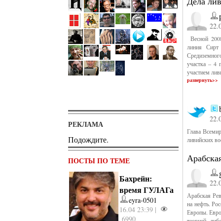
Дела ли
22.
Весной 2008
линия Сирт
Средиземног
участка – 4 
участием лив
развернуть>>
22.
РЕКЛАМА
Глава Всеми
Подождите.
ливийских в
Арабска
ПОСТЫ ПО ТЕМЕ
Бахрейн:
22.
время ГУЛАГа
Арабская Рев
eyra-0501
на нефть. Ро
16.04 23:39 |
Европы. Евро
6990
теорией либ