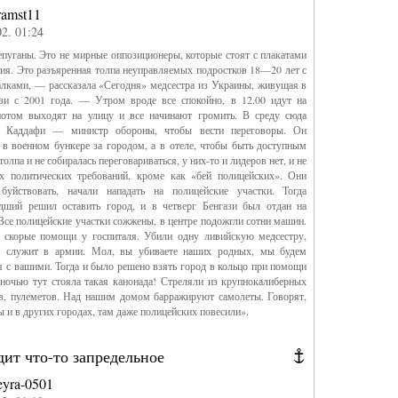
ramst11
02. 01:24
пуганы. Это не мирные оппозиционеры, которые стоят с плакатами
ия. Это разъяренная толпа неуправляемых подростков 18—20 лет с
лками, — рассказала «Сегодня» медсестра из Украины, живущая в
ази с 2001 года. — Утром вроде все спокойно, в 12.00 идут на
потом выходят на улицу и все начинают громить. В среду сюда
н Каддафи — министр обороны, чтобы вести переговоры. Он
 в военном бункере за городом, а в отеле, чтобы быть доступным
толпа и не собиралась переговариваться, у них-то и лидеров нет, и не
х политических требований, кроме как «бей полицейских». Они
буйствовать, начали нападать на полицейские участки. Тогда
дший решил оставить город, и в четверг Бенгази был отдан на
 Все полицейские участки сожжены, в центре подожгли сотни машин.
 скорые помощи у госпиталя. Убили одну ливийскую медсестру,
 служит в армии. Мол, вы убиваете наших родных, мы будем
я с вашими. Тогда и было решено взять город в кольцо при помощи
ночью тут стояла такая канонада! Стреляли из крупнокалиберных
ов, пулеметов. Над нашим домом барражируют самолеты. Говорят,
 и в других городах, там даже полицейских повесили».
ит что-то запредельное
eyra-0501