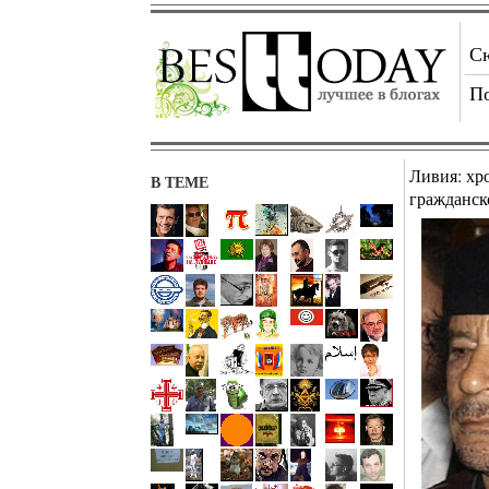
С
П
Ливия: хр
В ТЕМЕ
гражданск