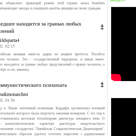
Как объявлено: правящий режим этой страны начал бомбить
атывающие заводы и совершать налёты авиации на своих граждан.
едшее находится за гранью любых
влений
feldsparta4
02. 02:15
ийская авиация нанесла удары по акциям протеста. Погибло
отен человек. Это - государственный терроризм, и никак иначе.
 находится за гранью любых представлений о правах человека, о
обре и зле, наконец.
оммунистического психопата
baikmonarchist
02. 01:56
у в Ливии мятежный полковник Каддафи организовал военный
 результате которого была свергнута законная монархия. С тех пор в
установилась жестокая тоталитарная диктатура левацкого типа. О
 коммунистическом характере диктатуры свидетельствует
название государства "Ливийская Социалистическая Джамахирия".
вительным образом удалось сочетать марксизм с радикальным