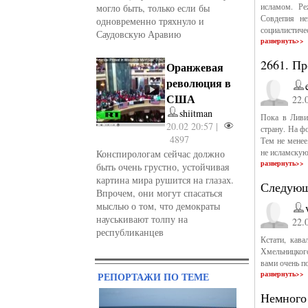
исламом. Р
могло быть, только если бы
Совдепия не
одновременно тряхнуло и
социалистиче
Саудовскую Аравию
развернуть>>
2661. Пр
Оранжевая
революция в
США
22.
shiitman
Пока в Ливи
20.02 20:57 |
страну. На ф
4897
Тем не менее
не исламскую
Конспирологам сейчас должно
развернуть>>
быть очень грустно, устойчивая
картина мира рушится на глазах.
Следующ
Впрочем, они могут спасаться
мыслью о том, что демократы
науськивают толпу на
22.
республиканцев
Кстати, кав
Хмельницкого
вами очень п
развернуть>>
РЕПОРТАЖИ ПО ТЕМЕ
Немного