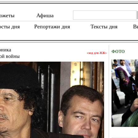
южеты
Афиша
осты дня
Репортажи дня
Тексты дня
В
оника
ФОТО
<код для ЖЖ>
ой войны