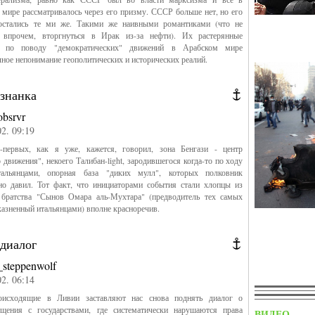
ире рассматривалось через его призму. СССР больше нет, но его
остались те ми же. Такими же наивными романтиками (что не
впрочем, вторгнуться в Ирак из-за нефти). Их растерянные
и по поводу "демократических" движений в Арабском мире
ное непонимание геополитических и исторических реалий.
изнанка
obsrvr
02. 09:19
ервых, как я уже, кажется, говорил, зона Бенгази - центр
 движения", некоего Талибан-light, зародившегося когда-то по ходу
альянцами, опорная база "диких мулл", которых полковник
ьно давил. Тот факт, что инициаторами события стали хлопцы из
 братства "Сынов Омара аль-Мухтара" (предводитель тех самых
казненный итальянцами) вполне красноречив.
 диалог
_steppenwolf
02. 06:14
оисходящие в Ливии заставляют нас снова поднять диалог о
бщения с государствами, где систематически нарушаются права
ВИДЕО