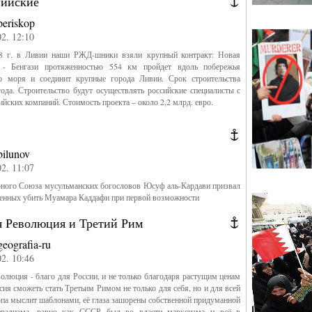
вийские
periskop
02. 12:10
 г. в Ливии наши РЖД-шники взяли крупный контракт: Новая
 - Бенгази протяженностью 554 км пройдет вдоль побережья
о моря и соединит крупные города Ливии. Срок строительства
года. Строительство будут осуществлять российские специалисты с
ийских компаний. Стоимость проекта – около 2,2 млрд. евро.
bilunov
02. 11:07
рного Союза мусульманских богословов Юсуф аль-Кардави призвал
оенных убить Муамара Каддафи при первой возможности
я Революция и Третий Рим
geografia-ru
02. 10:46
олюция - благо для России, и не только благодаря растущим ценам
ссия сможеть стать Третьим Римом не только для себя, но и для всей
па мыслит шаблонами, её глаза зашорены собственной придуманной
ерализма, равно как СССР был во власти марксизма и всё в