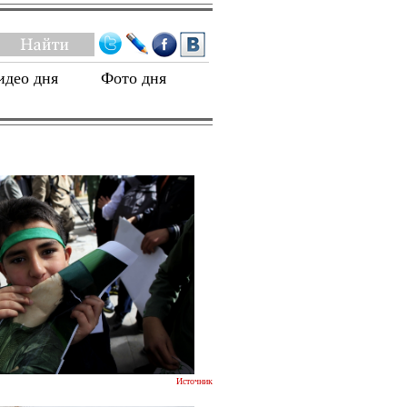
идео дня
Фото дня
Источник