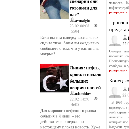
сценарий они
человека. 
готовили для
нефтеперераб
развернуть>>
нас"
avmalgin
Произош
23.02 00:08 |
предста
5594
Если вы там наверху зассали, так
сидите тихо. Зачем вы ежедневно
22.
сообщаете о том, что у вас штаны
Сегодня лив
мокрые?
несколько с
Произошедшее
свободах, о д
Ливия: нефть,
развернуть>>
кровь и начало
Конец к
больших
неприятностей
adamidov
22.
22.02 14:50 |
В 1969 год
4605
переворот, в
Для мирового нефтяного рынка
этой стране 
события в Ливии – это
левацком и
действительно первая по-
официальное 
настоящему плохая новость. Хуже
Каддафи уди