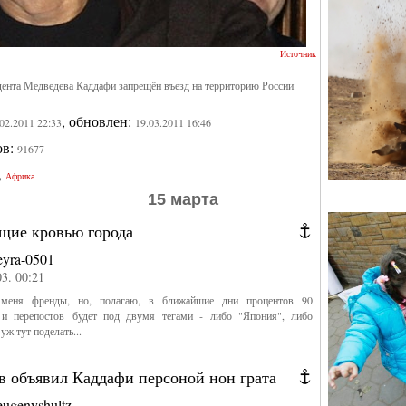
Источник
дента Медведева Каддафи запрещён въезд на территорию России
, обновлен:
.02.2011 22:33
19.03.2011 16:46
ов:
91677
,
Африка
15 марта
щие кровью города
eyra-0501
03. 00:21
 меня френды, но, полагаю, в ближайшие дни процентов 90
и перепостов будет под двумя тегами - либо "Япония", либо
уж тут поделать...
в объявил Каддафи персоной нон грата
eugenyshultz