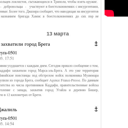
ольцев-лоялистов, съезжающихся в Триполи, чтобы взять оружие.
- добровольцы - участвуют в боестолкновениях с инсургентами,
оенные. Более того, Джазира сообщает, что наводящая на инсургентов
названием бригада Хамис в боестолкновениях до сих пор не
13 марта
захватили город Брега
eyra-0501
03. 17:51
ивии ухудшается с каждым днем. Сегодня пришло сообщение о том,
аддафи захватили город Марса-эль-Брега. А это уже территория
Ливийские повстанцы под обстрелом войск полковника Муаммара
упили из города Брега, сообщает Agence France-Presse. По данным
ентства из числа противников Каддафи, правительственные войска
упление с запада, захватив город Угайла и деревню Бишер,
ю в 12 километрах от Бреги.
Джалиль
eyra-0501
03. 14:54