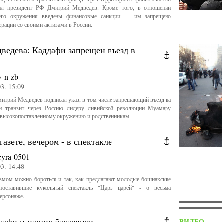
ал президент РФ Дмитрий Медведев. Кроме того, в отношении
его окружения введены финансовые санкции — им запрещено
ерации со своими активами в России.
ведева: Каддафи запрещен въезд в
v-n-zb
03. 15:09
итрий Медведев подписал указ, в том числе запрещающий въезд на
и транзит через Россию лидеру ливийской революции Муамару
 высокопоставленному окружению и родственникам.
газете, вечером - в спектакле
eyra-0501
03. 14:48
измом можно бороться и так, как предлагают молодые бошнакские
 поставившие кукольный спектакль "Царь царей" - о весьма
ерсонаже.
дафи и наших басаевцев
ВИДЕО