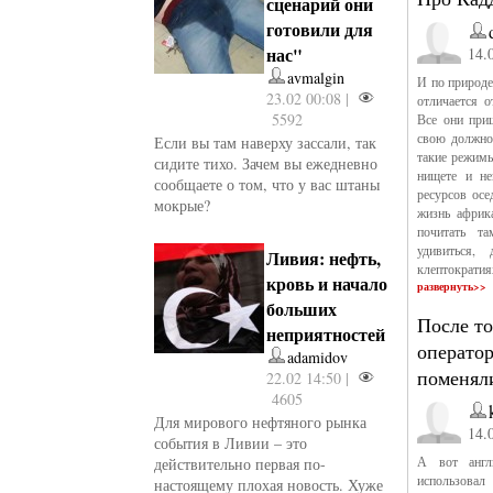
сценарий они
готовили для
нас"
14.
avmalgin
И по природе
23.02 00:08 |
отличается о
5592
Все они приш
свою должнос
Если вы там наверху зассали, так
такие режимы
сидите тихо. Зачем вы ежедневно
нищете и не
сообщаете о том, что у вас штаны
ресурсов осе
мокрые?
жизнь африк
почитать та
удивиться,
Ливия: нефть,
клептократия
кровь и начало
развернуть>>
больших
После то
неприятностей
оператор
adamidov
поменяли
22.02 14:50 |
4605
Для мирового нефтяного рынка
14.
события в Ливии – это
А вот анг
действительно первая по-
использовал
настоящему плохая новость. Хуже