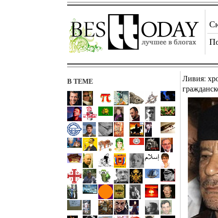
С
П
Ливия: хр
В ТЕМЕ
гражданск