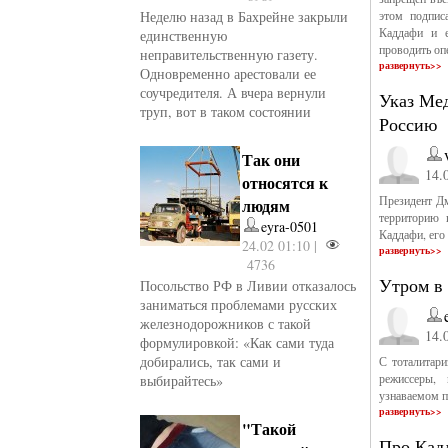
Неделю назад в Бахрейне закрыли
этом подпис
Каддафи и 
единственную
проводить оп
неправительственную газету.
развернуть>>
Одновременно арестовали ее
соучредителя. А вчера вернули
Указ Мед
труп, вот в таком состоянии
Россию
Так они
14.
относятся к
Президент Дм
людям
территорию 
eyra-0501
Каддафи, его
24.02 01:10 |
развернуть>>
4736
Утром в 
Посольство РФ в Ливии отказалось
заниматься проблемами русских
железнодорожников с такой
14.
формулировкой: «Как сами туда
добирались, так сами и
С тоталитар
режиссеры,
выбирайтесь»
узнаваемом п
развернуть>>
"Такой
Про Кад