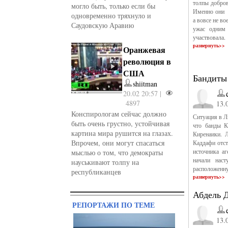
толпы добров
могло быть, только если бы
Именно они 
одновременно тряхнуло и
а вовсе не в
Саудовскую Аравию
ужас одним 
участвовала.
развернуть>>
Оранжевая
революция в
США
Бандиты 
shiitman
20.02 20:57 |
4897
13.
Конспирологам сейчас должно
Ситуация в Л
быть очень грустно, устойчивая
что банды К
картина мира рушится на глазах.
Киренаики. 
Впрочем, они могут спасаться
Каддафи отст
источника аг
мыслью о том, что демократы
начали наст
науськивают толпу на
расположенну
республиканцев
развернуть>>
Абдель 
РЕПОРТАЖИ ПО ТЕМЕ
13.