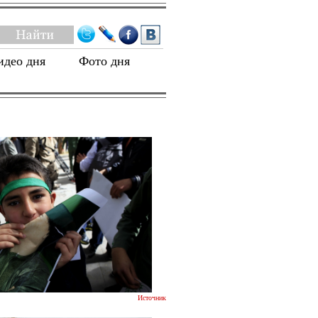
идео дня
Фото дня
Источник