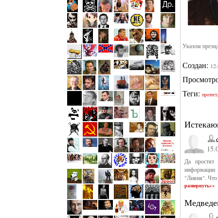
Указом прези
Создан:
12
Просмотр
Теги:
протест
Истекаю
15.
Да простят
информации 
"Ливия". Что 
развернуть>>
Медведе