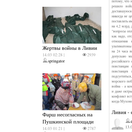
потому, что 
решило войс
доставшуюся
никогда не ц
поставлять и
на 4,2 млрд.
"вопросы опл
как надо, от
отношения 
ультиматомы 
Жертвы войны в Ливии
на 24 часа в
14.03 02:28 |
2939
допускаю мы
springator
российского
повстанцам
повстанцев
подсуетиться
морского поб
война - а к
и даже октр
конфликт вст
когда Мухомо
Ливия - 
Фарш несогласных на
Пушкинской площади
13.
14.03 01:21 |
2787