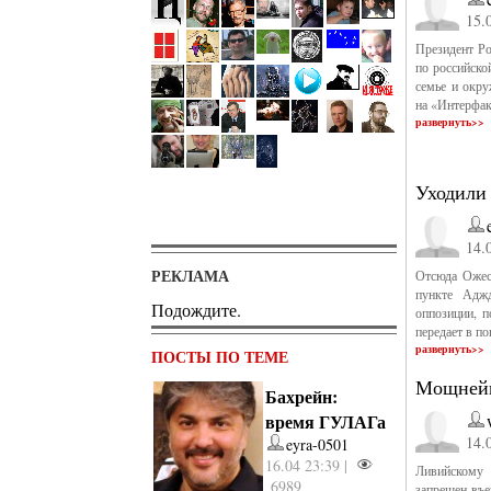
15.
Президент Ро
по российско
семье и окр
на «Интерфак
развернуть>>
Уходили
14.
РЕКЛАМА
Отсюда Ожес
пункте Аджд
Подождите.
оппозиции, 
передает в п
развернуть>>
ПОСТЫ ПО ТЕМЕ
Мощнейш
Бахрейн:
время ГУЛАГа
14.
eyra-0501
16.04 23:39 |
Ливийскому
6989
запрещен въе