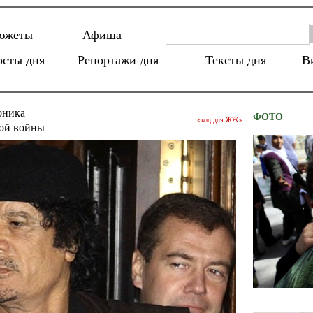
южеты
Афиша
осты дня
Репортажи дня
Тексты дня
В
оника
ФОТО
<код для ЖЖ>
ой войны