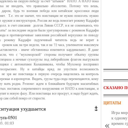
надеялись на скорую победу за счет "штыков" НАТО. А НАТО пока
ка не вводить, что правильно абсолютно. Потому что вешь,
 даром, будь то военная победа или китайские кроссовки люди
енят. Т.е. это не значит, что повстанцам не нужно помогать: нужно
м оружие и инструкторов, Россия же ведь помогает режиму Каддафи
 долл. в счет списания долгов Ливии СССР, и я не сомневаюсь, что
аты" за последние недели были урегулированы с режимом Каддафи
сюда и противоречивые заявления российской верхушки по поводу
к режиму Каддафи (вдумчивый читатель ведь не верит в
сроком как на три недели, так и на 72 часа, ультиматом максимум
ыставляется - иначе обставновка изменится кардинально). Я даже
сли, что с "мухоморской" стороны получают обкатку группы
 спецназа а ночные сухогрузы под либерийским флагом выгружали
 ящики с автоматами Калашникова, чтобы Мухомор воспринял
 посерьезнее. Ну и китайцы вряд ли упустили возможность
, не зря же повстанцы в первую очередь нацелились на контроль
ережья и аэропортов. Видать, грузы туда-сюда перемещаются, кому
ому мать родна. Резюме: ждем в ближайшем будущем масштабных
СКАЗАНО П
ытых поставок современного вооружения от НАТО к повстанцам, и
упит в новую фазу. Или повстанцы все просрут, и надо будет ждать,
р сам собой помрэ от старости.
ЦИТАТЫ
ситуация ухудшается
Игра мир
eyra-0501
к одному
03. 01:03
времен г