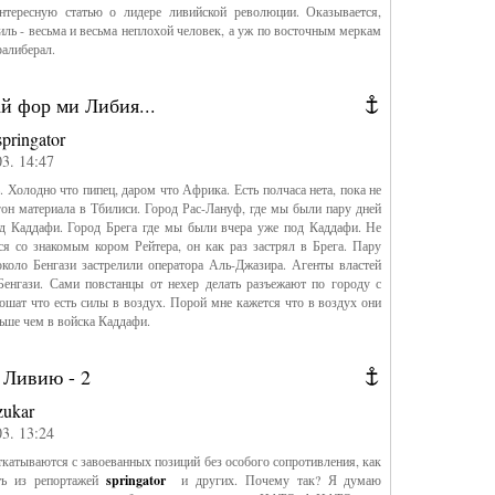
нтересную статью о лидере ливийской революции. Оказывается,
ль - весьма и весьма неплохой человек, а уж по восточным меркам
ралиберал.
й фор ми Либия...
springator
03. 14:47
ь. Холодно что пипец, даром что Африка. Есть полчаса нета, пока не
гон материала в Тбилиси. Город Рас-Лануф, где мы были пару дней
од Каддафи. Город Брега где мы были вчера уже под Каддафи. Не
ся со знакомым кором Рейтера, он как раз застрял в Брега. Пару
около Бенгази застрелили оператора Аль-Джазира. Агенты властей
Бенгази. Сами повстанцы от нехер делать разъежают по городу с
ошат что есть силы в воздух. Порой мне кажется что в воздух они
ьше чем в войска Каддафи.
 Ливию - 2
zukar
03. 13:24
катываются с завоеванных позиций без особого сопротивления, как
ть из репортажей
springator
и других. Почему так? Я думаю