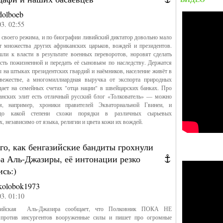
dolboeb
03. 02:55
 своего режима, и по биографии ливийский диктатор довольно мало
т множества других африканских царьков, вождей и президентов.
ли к власти в результате военных переворотов, норовят сделать
ть пожизненной и передать её сыновьям по наследству. Держатся
 на штыках президентских гвардий и наёмников, население живёт в
вежестве, а многомиллиардная выручка от экспорта природных
дает на семейных счетах "отца нации" в швейцарских банках. Про
анских элит есть отличный русский блог «Толкователь» — можно
м, например, хроники правителей Экваториальной Гвинеи, и
 до какой степени схожи порядки в различных сырьевых
х, независимо от языка, религии и цвета кожи их вождей.
го, как бенгазийские бандиты грохнули
а Аль-Джазиры, её интонации резко
сь:)
kolobok1973
03. 01:10
лийская Аль-Джазира сообщает, что Полковник ПОКА НЕ
 против инсургентов вооруженные силы и пишет про огромные