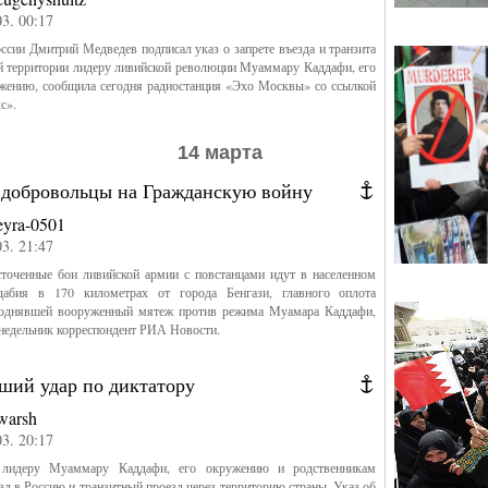
03. 00:17
ссии Дмитрий Медведев подписал указ о запрете въезда и транзита
й территории лидеру ливийской революции Муаммару Каддафи, его
ужению, сообщила сегодня радиостанция «Эхо Москвы» со ссылкой
с».
14 марта
 добровольцы на Гражданскую войну
eyra-0501
03. 21:47
точенные бои ливийской армии с повстанцами идут в населенном
абия в 170 километрах от города Бенгази, главного оплота
поднявшей вооруженный мятеж против режима Муамара Каддафи,
онедельник корреспондент РИА Новости.
ий удар по диктатору
warsh
03. 20:17
 лидеру Муаммару Каддафи, его окружению и родственникам
зд в Россию и транзитный проезд через территорию страны. Указ об