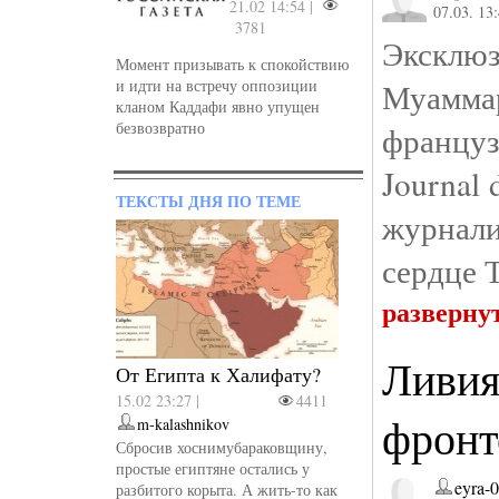
21.02 14:54 |
07.03. 13
3781
Экскл
Момент призывать к спокойствию
и идти на встречу оппозиции
Муам
кланом Каддафи явно упущен
безвозвратно
франц
Journal
ТЕКСТЫ ДНЯ ПО ТЕМЕ
журнал
сердце 
разверну
Ливия
От Египта к Халифату?
15.02 23:27 |
4411
фронт
m-kalashnikov
Сбросив хоснимубараковщину,
простые египтяне остались у
eyra-
разбитого корыта. А жить-то как