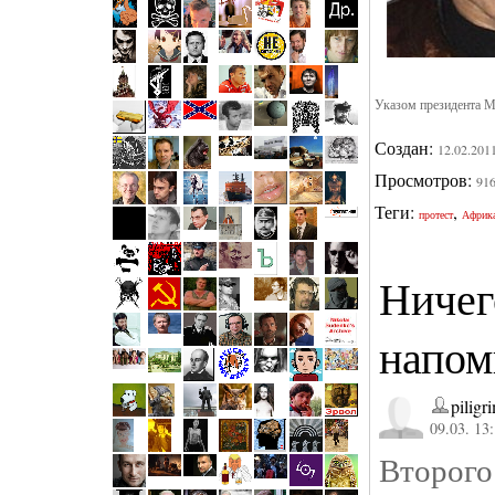
Указом президента М
Создан:
12.02.201
Просмотров:
91
Теги:
,
протест
Африк
Ничег
напом
piligr
09.03. 13
Второ