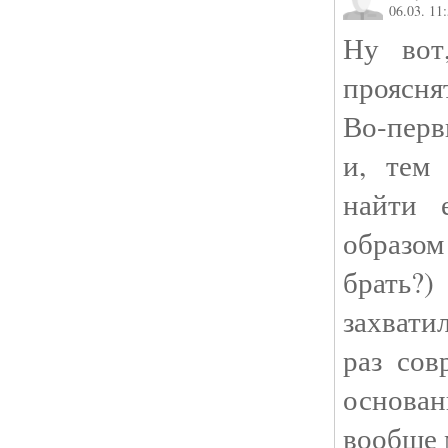
06.03. 11
Ну вот
проясня
Во-перв
и, тем 
найти 
образо
брать
захвати
раз сов
основа
вообще 