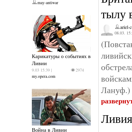
may-antiwar
тылу 
ariel-
08.03. 15
(Повст
ливийс
Карикатуры о событиях в
Ливии
обстре
9.03 15:39 |
2974
войскам
my.opera.com
Лануф.)
разверну
Ливия
Война в Ливии