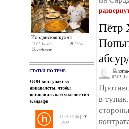
разверну
Пётр 
Иорданская кухня
Попыт
13.02 14:49 |
2804
varlamov
абсур
СТАТЬИ ПО ТЕМЕ
norna
07.03. 19
ООН выступает за
Противо
авианалеты, чтобы
остановить наступление сил
в тупик
Каддафи
стор
18.03 13:06 |
конт
3609