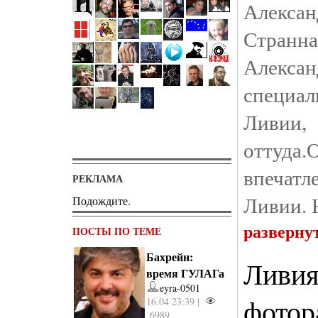
Алексан
Стран
Алекса
специа
Ливии
оттуда
впечатл
РЕКЛАМА
Ливии. 
Подождите.
разверну
ПОСТЫ ПО ТЕМЕ
Бахрейн:
Ливия
время ГУЛАГа
eyra-0501
фотор
16.04 23:39 |
6989