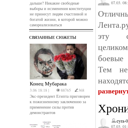
07.03. 08
дальше? Никакие свободные
выборы и исзменения конституции
Отличны
не принесут людям счастливой и
богатой жизни, в которой можно
Лента.р
самореализоваться
эту с
СВЯЗАННЫЕ СЮЖЕТЫ
целиком
боевые 
Тем не
находятс
Конец Мубарака
разверну
3.06 18:18 |
88765
368
Экс-президент Египта приговорен
к пожизненному заключению за
Хрони
применение силы против
демонстрантов
eyra-
07.03. 01