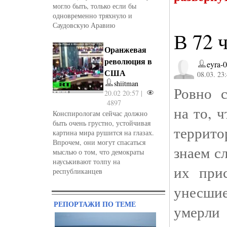
могло быть, только если бы
одновременно тряхнуло и
Саудовскую Аравию
В 72 ч
Оранжевая
революция в
eyra-
США
08.03. 23
shiitman
Ровно с
20.02 20:57 |
4897
на то, 
Конспирологам сейчас должно
быть очень грустно, устойчивая
террито
картина мира рушится на глазах.
Впрочем, они могут спасаться
знаем с
мыслью о том, что демократы
науськивают толпу на
их прис
республиканцев
унесшие
РЕПОРТАЖИ ПО ТЕМЕ
умерл