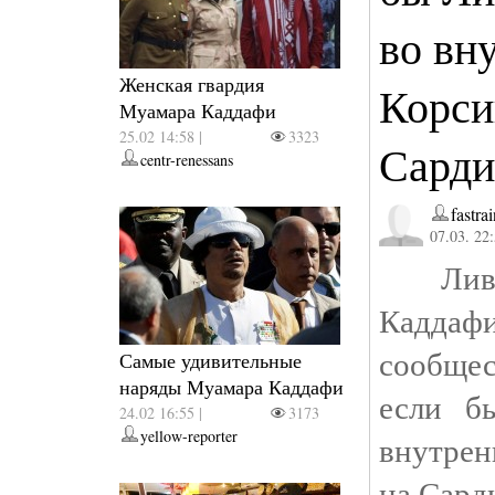
во вн
Женская гвардия
Корси
Муамара Каддафи
25.02 14:58 |
3323
Сарди
centr-renessans
fastra
07.03. 22
Ливий
Каддафи
сообще
Самые удивительные
наряды Муамара Каддафи
если б
24.02 16:55 |
3173
yellow-reporter
внутрен
на Сард