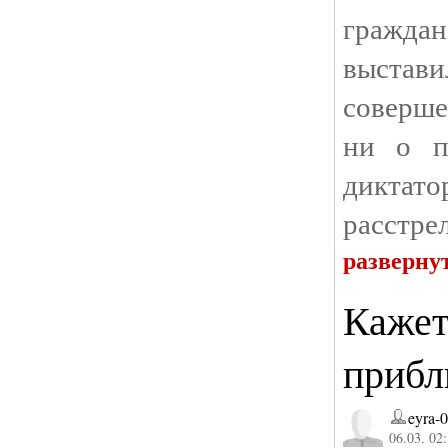
гражда
выстав
соверше
ни о п
диктат
расстре
разверну
Кажет
прибл
eyra-
06.03. 02