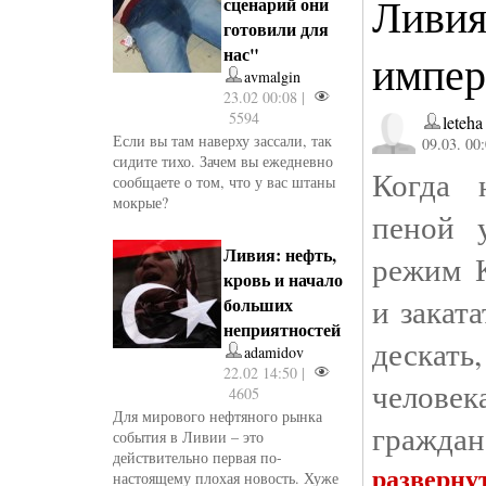
Ливия
сценарий они
готовили для
нас"
импер
avmalgin
23.02 00:08 |
5594
leteha
Если вы там наверху зассали, так
09.03. 00
сидите тихо. Зачем вы ежедневно
Когда 
сообщаете о том, что у вас штаны
мокрые?
пеной 
Ливия: нефть,
режим К
кровь и начало
и заката
больших
неприятностей
дескат
adamidov
22.02 14:50 |
человек
4605
Для мирового нефтяного рынка
граждан
события в Ливии – это
действительно первая по-
разверну
настоящему плохая новость. Хуже