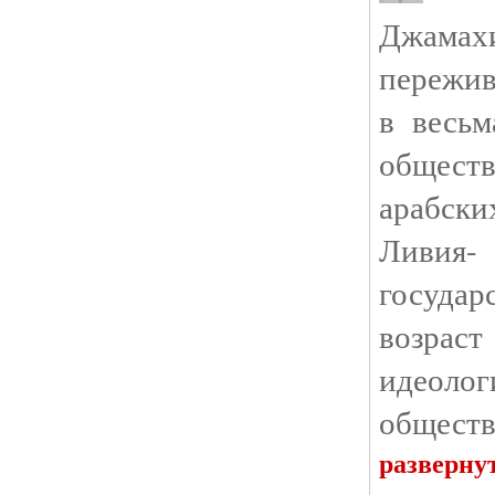
Джамах
пережив
в весьм
общест
арабски
Ливия
госуда
возраст
идеол
обществ
разверну