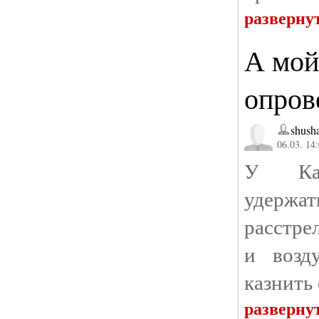
разверну
А мой
опров
shusha
06.03. 14
У Ка
удержа
расстре
и возд
казнить
разверну