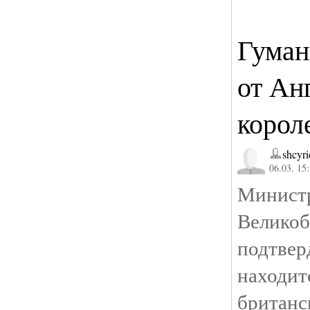
Гуман
от Ан
корол
shcyri
06.03. 15
Мин
Велико
подтве
находи
британс