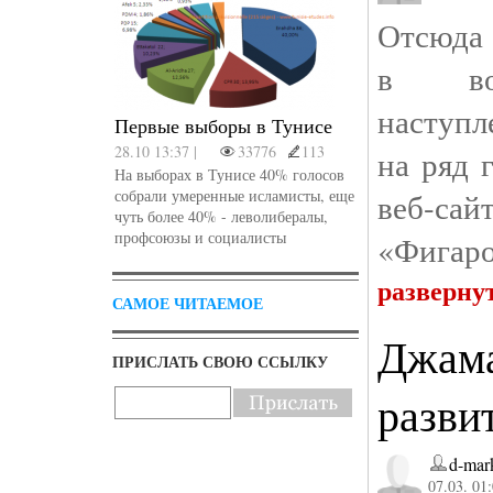
Отсюда 
в вос
наступл
Первые выборы в Тунисе
28.10 13:37 |
33776
113
на ряд 
На выборах в Тунисе 40% голосов
собрали умеренные исламисты, еще
веб-сай
чуть более 40% - леволибералы,
профсоюзы и социалисты
«Фигаро
разверну
САМОЕ ЧИТАЕМОЕ
Джама
ПРИСЛАТЬ СВОЮ ССЫЛКУ
разви
d-mar
07.03. 01