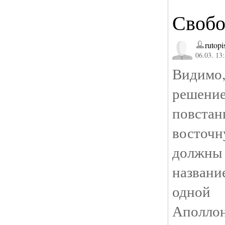
Свобо
rutopi
06.03. 13
Видимо,
решение
повст
восто
должны
назван
одной 
Аполло