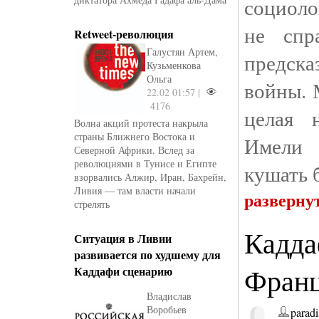
социоло
не спр
Retweet-революция
Галустян Артем,
предска
Кузьменкова
Ольга
войны. 
22.02 01:57 |
4176
целая 
Волна акций протеста накрыла
страны Ближнего Востока и
Имели 
Северной Африки. Вслед за
революциями в Тунисе и Египте
кушать 
взорвались Алжир, Иран, Бахрейн,
Ливия — там власти начали
разверну
стрелять
Кадда
Ситуация в Ливии
развивается по худшему для
Фран
Каддафи сценарию
Владислав
Воробьев
paradi