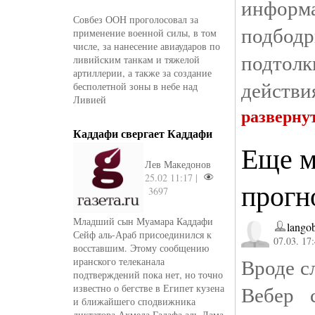
информа
Совбез ООН проголосовал за
подбо
применение военной силы, в том
числе, за нанесение авиаударов по
подтолк
ливийским танкам и тяжелой
артиллерии, а также за создание
действи
бесполетной зоны в небе над
Ливией
разверну
Каддафи свергает Каддафи
Еще м
Лев Македонов
25.02 11:17 |
прогн
3697
Младший сын Муамара Каддафи
lango
Сейф аль-Араб присоединился к
07.03. 17
восставшим. Этому сообщению
Вроде с
иранского телеканала
подтверждений пока нет, но точно
Вебер 
известно о бегстве в Египет кузена
и ближайшего сподвижника
диктатора Ахмеда Гадафа аль-Дама