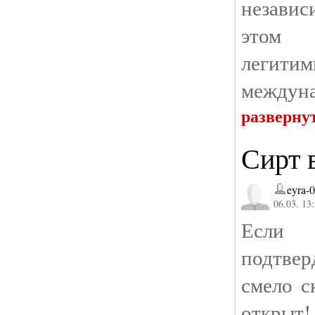
независ
этом 
леги
междуна
разверну
Сирт 
eyra-
06.03. 13
Если 
подтве
смело с
открыт