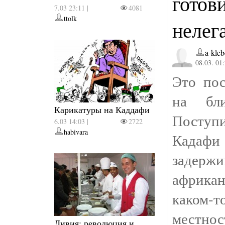
готов
7.03 23:11 |
4081
ttolk
нелег
a-kleb
08.03. 01
Это пос
на бл
Карикатуры на Каддафи
Поступ
6.03 14:03 |
2722
habivara
Кадафи
задер
африкан
каком-
местн
Ливия: революция и