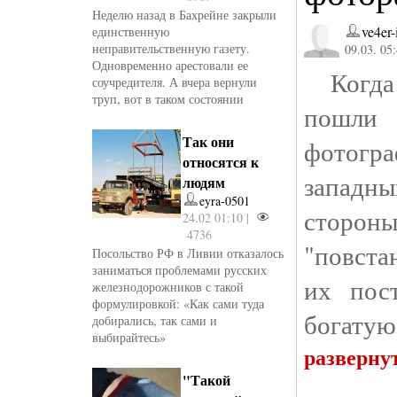
Неделю назад в Бахрейне закрыли
ve4er-
единственную
неправительственную газету.
09.03. 05
Одновременно арестовали ее
Когда
соучредителя. А вчера вернули
труп, вот в таком состоянии
пош
Так они
фотогра
относятся к
западн
людям
eyra-0501
сторо
24.02 01:10 |
4736
"повста
Посольство РФ в Ливии отказалось
заниматься проблемами русских
их пос
железнодорожников с такой
формулировкой: «Как сами туда
богатую
добирались, так сами и
выбирайтесь»
разверну
"Такой