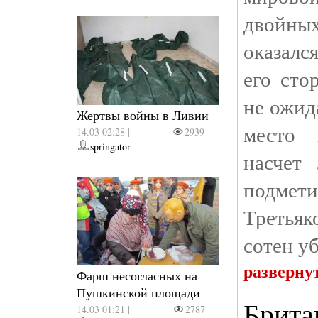
двойны
оказалс
его сто
не ожид
Жертвы войны в Ливии
место 
14.03 02:28 |
2939
springator
насчет
подмет
Третьяко
сотен у
разверну
Фарш несогласных на
Пушкинской площади
Брита
14.03 01:21 |
2787