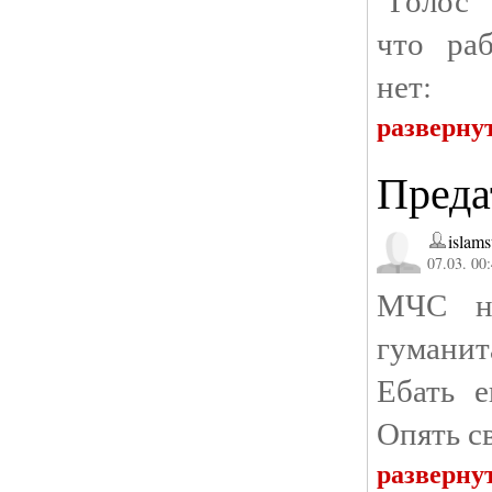
что ра
нет:
разверну
Преда
islam
07.03. 00
МЧС на
гуманит
Ебать 
Опять с
разверну