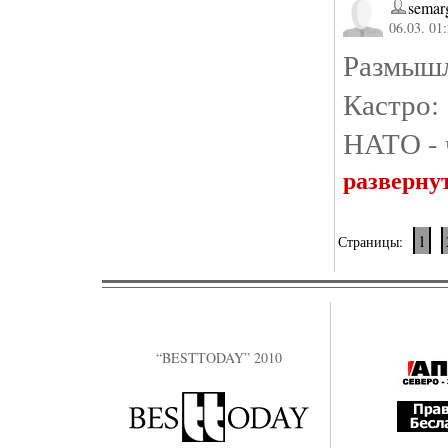
semarg
06.03. 01
Размыш
Кастро
НАТО - ч
разверну
1
Страницы:
“BESTTODAY” 2010