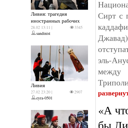
Национ
Сирт с 
Ливия: трагедия
иностранных рабочих
каддафи
28.02 13:11 |
3345
sandinist
Джавад
отступа
эль-Ан
межд
Триполи
Ливия
разверну
27.02 23:20 |
2907
eyra-0501
«А чт
бы Ли