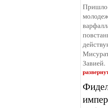
Пришл
молоде
варфал
повст
дей
Мисур
Завией.
разверну
Фидел
импер