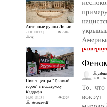
неспо
приме
наци
Античные руины Ливии
укрыв
21.03 00:43 |
2904
vgil
Америке
разверну
Феном
yabnu
08.03. 16
Пикет центра "Трезвый
То, что
город" в поддержку
Каддафи
вокруг
16.03 18:03 |
2529
_steppenwolf
мировой