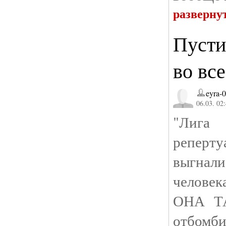
разверну
Пусти
во вс
eyra-
06.03. 02
"Лига
реперт
выгнали
челове
ОНА Т
отбомб