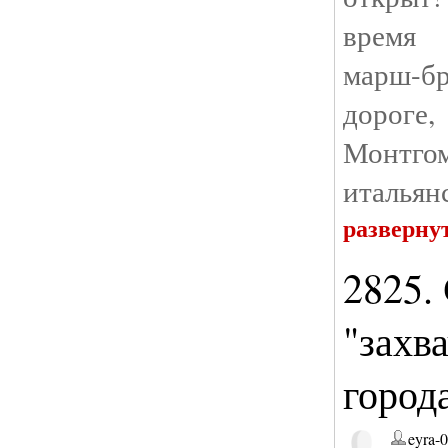
время 
марш-б
дороге
Монтго
итальян
разверну
2825.
"захв
город
eyra-