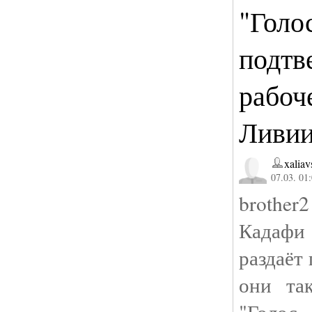
"Голо
подтв
рабоч
Ливии
xaliav
07.03. 01
brothe
Кадафи
раздаёт 
они та
"Голос