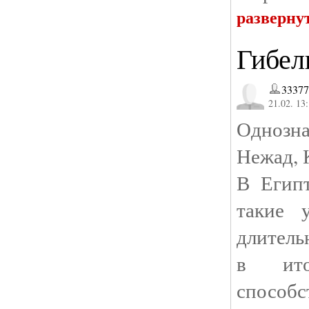
разверну
Гибел
33377
21.02. 13
Однозн
Нежад, 
В Египт
такие 
длитель
в ито
способ