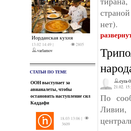
тирана
страной
нет).
разверну
Иорданская кухня
13.02 14:49 |
2805
Трипо
varlamov
народ
СТАТЬИ ПО ТЕМЕ
eyra-
ООН выступает за
21.02. 15
авианалеты, чтобы
По сооб
остановить наступление сил
Каддафи
Ливии
централ
18.03 13:06 |
3609