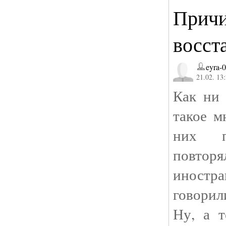
Причи
восст
eyra-
21.02. 13
Как ни 
такое м
них пр
повторя
иностр
говорил
Ну, а т