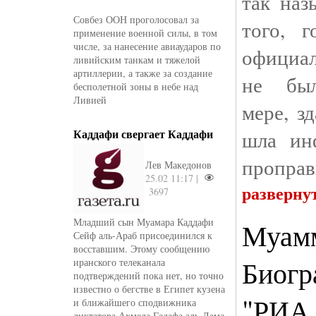
так наз
Совбез ООН проголосовал за
того, г
применение военной силы, в том
числе, за нанесение авиаударов по
официал
ливийским танкам и тяжелой
артиллерии, а также за создание
не был
бесполетной зоны в небе над
Ливией
мере, з
Каддафи свергает Каддафи
шла ин
проправ
Лев Македонов
25.02 11:17 |
разверну
3697
Младший сын Муамара Каддафи
Муамм
Сейф аль-Араб присоединился к
восставшим. Этому сообщению
Биогр
иранского телеканала
подтверждений пока нет, но точно
известно о бегстве в Египет кузена
"РИА 
и ближайшего сподвижника
диктатора Ахмеда Гадафа аль-Дама