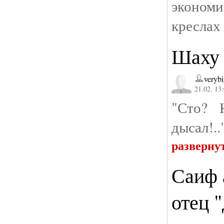
экономи
креслах 
Шаху 
verybi
21.02. 13
"Сто? 
дысал!..
разверну
Саиф 
отец 