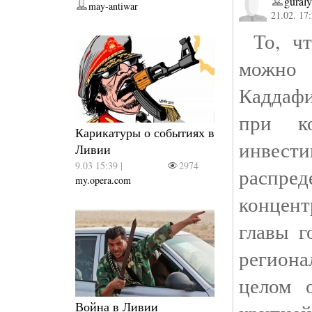
gural
may-antiwar
21.02. 17
То, чт
можно
Каддафи
при ко
Карикатуры о событиях в
инвес
Ливии
9.03 15:39 |
2974
распре
my.opera.com
концент
главы г
региона
целом 
Война в Ливии