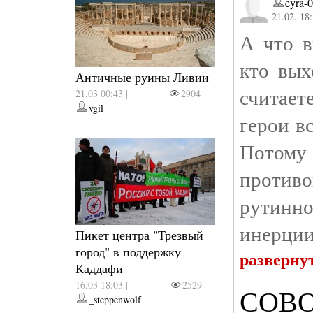
eyra-
21.02. 18
А что в
кто вых
Античные руины Ливии
считает
21.03 00:43 |
2904
vgil
герои в
Потом
против
рутинно
инерции
Пикет центра "Трезвый
город" в поддержку
разверну
Каддафи
16.03 18:03 |
2529
СОВОК
_steppenwolf