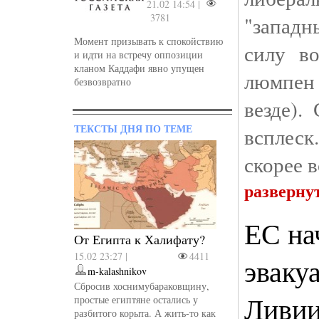
21.02 14:54 |
3781
"западн
Момент призывать к спокойствию
силу в
и идти на встречу оппозиции
кланом Каддафи явно упущен
люмпен 
безвозвратно
везде).
ТЕКСТЫ ДНЯ ПО ТЕМЕ
всплеск
скорее в
разверну
ЕС на
От Египта к Халифату?
15.02 23:27 |
4411
эваку
m-kalashnikov
Сбросив хоснимубараковщину,
Ливии
простые египтяне остались у
разбитого корыта. А жить-то как