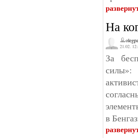
разверну
На ког
olegpa
21.02. 12
За бес
силы»:
активи
согласн
элементы
в Бенга
разверну