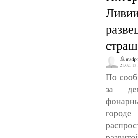
Ливии
разве
страш
madpol
21.02. 13
По сооб
за де
фонарн
город
распрос
развит