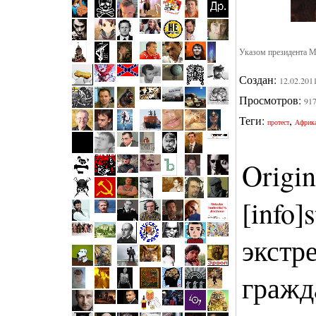
Указом президента М
Создан:
12.02.201
Просмотров:
91
Теги:
,
протест
Африк
Origin
[info]
экстр
гражд