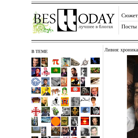
Сюже
Посты
Ливия: хроник
В ТЕМЕ