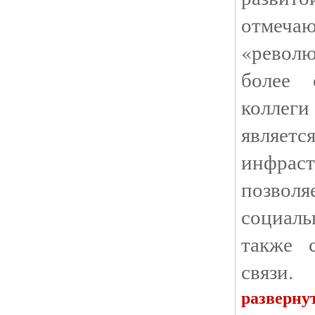
отме
«револ
более 
коллег
являе
инфрас
позвол
социаль
также 
связи.
разверну