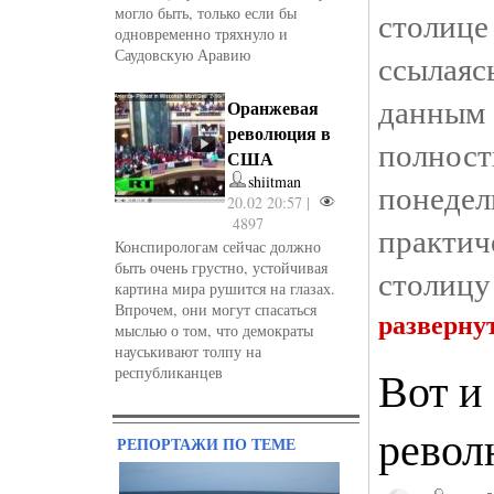
могло быть, только если бы
столиц
одновременно тряхнуло и
Саудовскую Аравию
ссылая
данны
Оранжевая
революция в
полнос
США
shiitman
понеде
20.02 20:57 |
4897
практ
Конспирологам сейчас должно
быть очень грустно, устойчивая
столицу
картина мира рушится на глазах.
Впрочем, они могут спасаться
разверну
мыслью о том, что демократы
науськивают толпу на
Вот и
республиканцев
револ
РЕПОРТАЖИ ПО ТЕМЕ