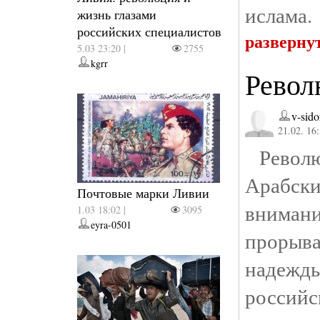
ислама.
жизнь глазами
российских специалистов
разверну
5.03 23:20 |
2755
kgrr
Револ
v-sido
21.02. 16
Револю
Арабски
Почтовые марки Ливии
вниман
1.03 18:02 |
3095
eyra-0501
прорыва
надежд
российс