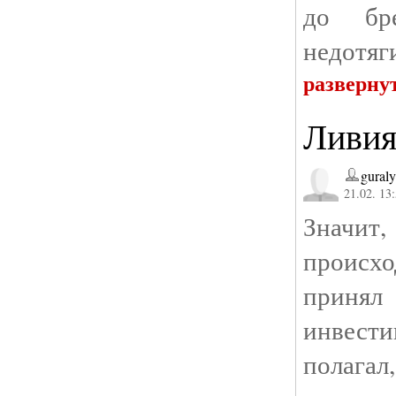
до бр
недотяг
разверну
Ливи
gural
21.02. 13
Значи
происх
принял
инвести
полага