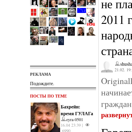
не пл
2011 
народ
стран
shusha
21.02. 19
РЕКЛАМА
Origina
Подождите.
начина
ПОСТЫ ПО ТЕМЕ
граждан
Бахрейн:
разверну
время ГУЛАГа
eyra-0501
16.04 23:39 |
6990