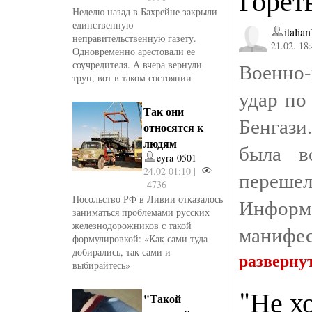
Гореть
Неделю назад в Бахрейне закрыли
единственную
italia
неправительственную газету.
21.02. 18
Одновременно арестовали ее
соучредителя. А вчера вернули
Военно
труп, вот в таком состоянии
удар по
Так они
Бенгази
относятся к
людям
была в
eyra-0501
24.02 01:10 |
перешел
4736
Посольство РФ в Ливии отказалось
Информа
заниматься проблемами русских
железнодорожников с такой
манифес
формулировкой: «Как сами туда
добирались, так сами и
разверну
выбирайтесь»
"Не х
"Такой