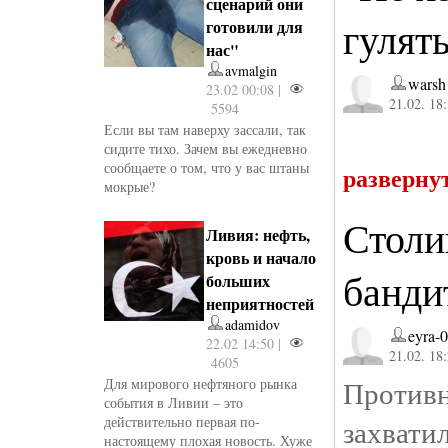
сценарий они
гулят
готовили для
нас"
avmalgin
warsh
23.02 00:08 |
21.02. 18
5594
Если вы там наверху зассали, так
©
сидите тихо. Зачем вы ежедневно
сообщаете о том, что у вас штаны
разверну
мокрые?
Столи
Ливия: нефть,
кровь и начало
банди
больших
неприятностей
adamidov
eyra-
22.02 14:50 |
21.02. 18
4605
Против
Для мирового нефтяного рынка
события в Ливии – это
действительно первая по-
захват
настоящему плохая новость. Хуже