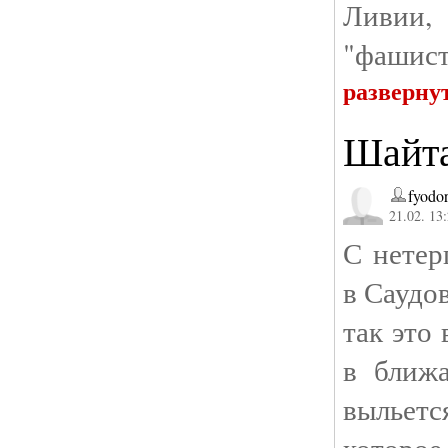
Ливии,
"фашист
разверну
Шайта
fyodor
21.02. 13
С нетер
в Саудо
так это
в ближа
выльетс
которое