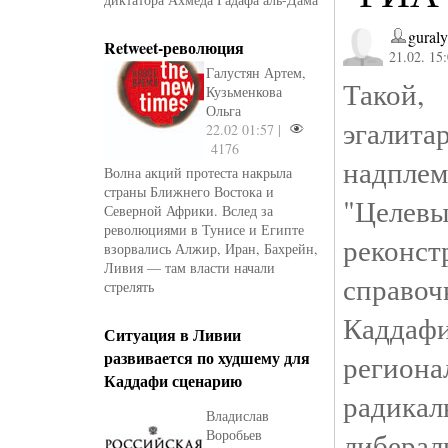
gural
Retweet-революция
21.02. 15
Галустян Артем,
Такой
Кузьменкова
Ольга
эгали
22.02 01:57 |
4176
надпле
Волна акций протеста накрыла
страны Ближнего Востока и
"Целе
Северной Африки. Вслед за
революциями в Тунисе и Египте
реконс
взорвались Алжир, Иран, Бахрейн,
Ливия — там власти начали
справоч
стрелять
Каддаф
Ситуация в Ливии
развивается по худшему для
регион
Каддафи сценарию
радика
Владислав
Воробьев
либерал