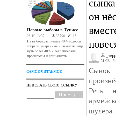
сынка
он нё
вмест
Первые выборы в Тунисе
28.10 13:37 |
33790
113
повес
На выборах в Тунисе 40% голосов
собрали умеренные исламисты, еще
чуть более 40% - леволибералы,
_step
профсоюзы и социалисты
21.02. 13
Сынок
САМОЕ ЧИТАЕМОЕ
произнё
ПРИСЛАТЬ СВОЮ ССЫЛКУ
Речь н
армейск
шулера.