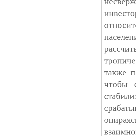
несверж
инвест
относ
насел
рассчи
тропиче
также п
чтобы 
стабили
срабат
опираяс
взаимн