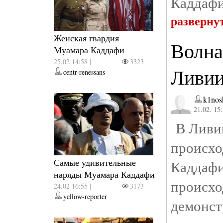
Каддафи
разверну
Женская гвардия
Волна
Муамара Каддафи
25.02 14:58 |
3323
Ливи
centr-renessans
k1nos
21.02. 15
В Ливии
происхо
Самые удивительные
Каддаф
наряды Муамара Каддафи
проис
24.02 16:55 |
3173
yellow-reporter
демонст