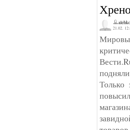
Хрено
alehk
21.02. 12
Мировые
критиче
Вести.
поднял
Только 
повыси
магази
завидно
товаров