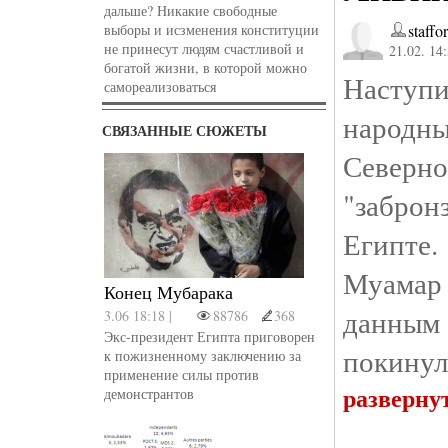
дальше? Никакие свободные
выборы и исзменения конституции
staffo
не принесут людям счастливой и
21.02. 14
богатой жизни, в которой можно
Наступ
самореализоваться
народн
СВЯЗАННЫЕ СЮЖЕТЫ
Севе
"забро
Египте.
Муамар 
Конец Мубарака
данным
3.06 18:18 |
88786
368
Экс-президент Египта приговорен
покинул
к пожизненному заключению за
применение силы против
разверну
демонстрантов