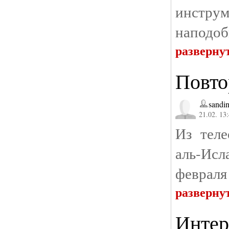
инстр
наподоб
разверну
Повто
sandin
21.02. 13
Из тел
аль-Ис
февраля 
разверну
Интер