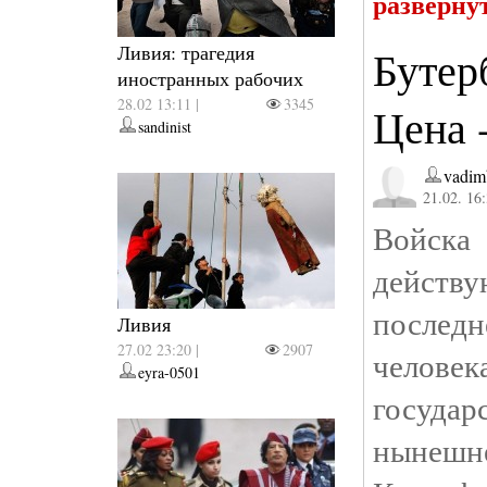
разверну
Ливия: трагедия
Бутер
иностранных рабочих
28.02 13:11 |
3345
Цена 
sandinist
vadim
21.02. 16
Войск
дейст
после
Ливия
27.02 23:20 |
2907
челов
eyra-0501
госуда
нынешн