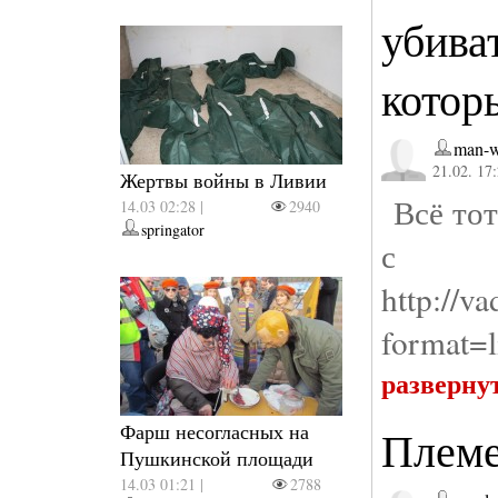
убива
котор
man-w
21.02. 17
Жертвы войны в Ливии
Всё тот
14.03 02:28 |
2940
springator
с м
http://v
format=l
разверну
Фарш несогласных на
Племе
Пушкинской площади
14.03 01:21 |
2788