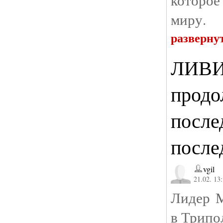
миру.
разверну
ЛИВИ
продо
после
после
vgil
21.02. 13
Лидер М
в Трипо