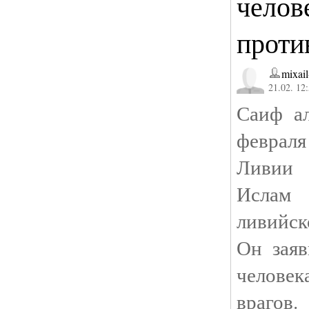
челов
проти
mixail
21.02. 12
Саиф а
февраля
Ливии 
Ислам
ливийск
Он заяв
человек
врагов.