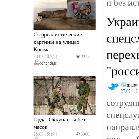
и без ис
Украи
спецс
Сюрреалистические
картины на улицах
Крыма
перех
30.03 10:24 |
3329
ochendaje
"росс
marat
27.02. 12
сотру
спецс
Орда. Оккупанты без
направ
масок
28.03 15:19 |
3960
под С