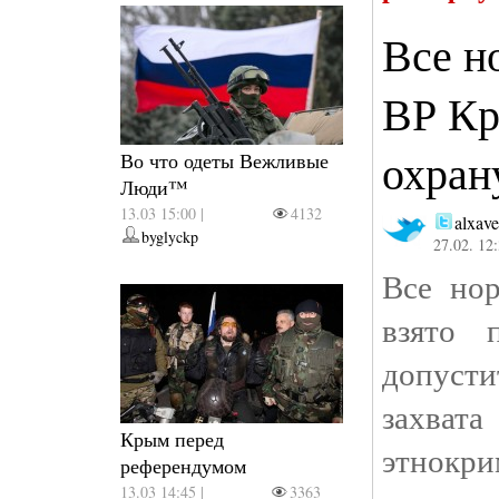
Все н
ВР Кр
охран
Во что одеты Вежливые
Люди™
13.03 15:00 |
4132
alxave
byglyckp
27.02. 12
Все но
взято 
допус
захва
Крым перед
этнокри
референдумом
13.03 14:45 |
3363