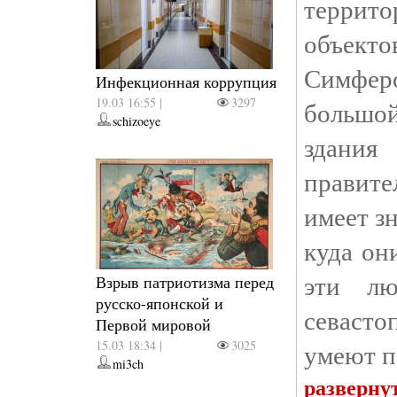
террито
объекто
Симфе
Инфекционная коррупция
19.03 16:55 |
3297
большой
schizoeye
здания
правит
имеет зн
куда он
эти лю
Взрыв патриотизма перед
русско-японской и
севаст
Первой мировой
15.03 18:34 |
3025
умеют п
mi3ch
разверну