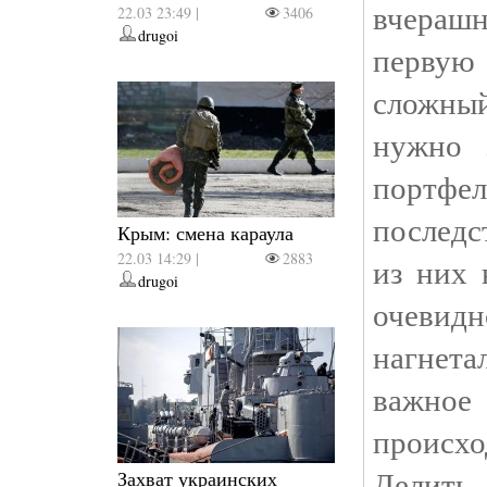
вчераш
22.03 23:49 |
3406
drugoi
первую 
сложны
нужно 
портф
послед
Крым: смена караула
22.03 14:29 |
2883
из них 
drugoi
очеви
нагнет
важно
проис
Делит
Захват украинских