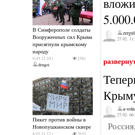
вложи
5.000
В Симферополе солдаты
zergul
Вооруженных сил Крыма
27.02. 11
присягнули крымскому
народу
9.03 12:10 |
2581
разверну
drugoi
Тепер
Крыму
a-voln
27.02. 06
Пикет против войны в
Россия,
Новопушкинском сквере
8.03 11:12 |
2633