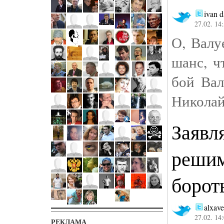
ivan 
27.02. 14
О, Валу
шанс, ч
бой Вал
Николай 
Заявл
решим
борот
alxave
27.02. 14
РЕКЛАМА