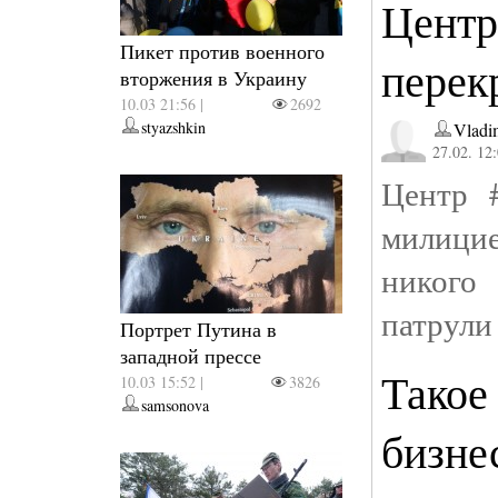
Центр
Пикет против военного
перек
вторжения в Украину
10.03 21:56 |
2692
styazshkin
Vladi
27.02. 12
Центр 
милиц
никого
патрул
Портрет Путина в
западной прессе
Такое
10.03 15:52 |
3826
samsonova
бизне