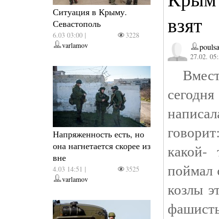
Ситуация в Крыму.
взят
Севастополь
6.03 03:00 |
3228
varlamov
pouls
27.02. 05
Вместо
сегодня
написа
говори
Напряженность есть, но
она нагнетается скорее из
какой-
вне
поймал 
4.03 14:51 |
3525
varlamov
козлы э
фашисты