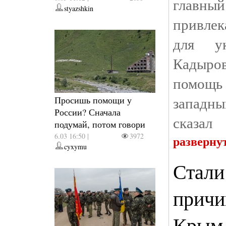
главн
styazshkin
привлек
для у
Кадыр
помощ
западн
Просишь помощи у
России? Сначала
сказал
подумай, потом говори
6.03 16:50 |
3972
разверну
cyxymu
Стали
причи
Крым 