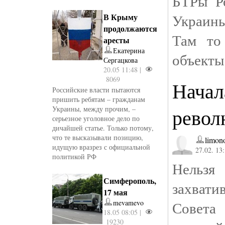
БТРы Р
Украин
В Крыму
продолжаются
Там то
аресты
Екатерина
объекты
Сергацкова
20.05 11:48 |
8069
Начал
Российские власти пытаются
пришить ребятам – гражданам
Украины, между прочим, –
револ
серьезное уголовное дело по
дичайшей статье. Только потому,
что те высказывали позицию,
limon
идущую вразрез с официальной
27.02. 13
политикой РФ
Нельзя
Симферополь,
захвати
17 мая
mevamevo
Совет
18.05 08:05 |
19230