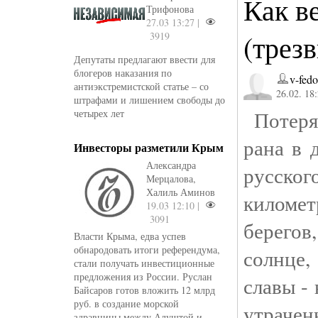
Как в
Трифонова
27.03 13:27 |
(трез
3919
Депутаты предлагают ввести для
блогеров наказания по
v-fedo
антиэкстремистской статье – со
26.02. 18
штрафами и лишением свободы до
Потеря
четырех лет
рана в 
Инвесторы разметили Крым
Александра
русско
Мерцалова,
Халиль Аминов
киломе
19.03 12:10 |
3091
берего
Власти Крыма, едва успев
обнародовать итоги референдума,
солнце
стали получать инвестиционные
предложения из России. Руслан
славы - 
Байсаров готов вложить 12 млрд
руб. в создание морской
утрач
здравницы между Алуштой и