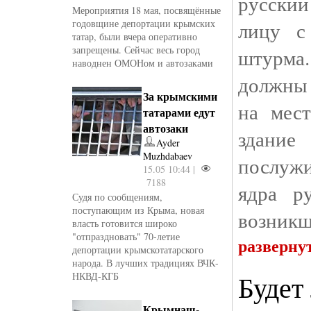
русски
Мероприятия 18 мая, посвящённые
годовщине депортации крымских
лицу с
татар, были вчера оперативно
запрещены. Сейчас весь город
штурма
наводнен ОМОНом и автозаками
должны 
За крымскими
на мес
татарами едут
автозаки
здание
Ayder
Muzhdabaev
послуж
15.05 10:44 |
7188
ядра р
Судя по сообщениям,
поступающим из Крыма, новая
возникш
власть готовится широко
"отпраздновать" 70-летие
разверну
депортации крымскотатарского
народа. В лучших традициях ВЧК-
Будет
НКВД-КГБ
Крымнаш-