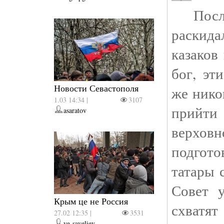
После
раскид
казаков
бог, эт
Новости Севастополя
же нико
1.03 14:34 |
3107
прийт
asaratov
верхов
подгото
татары 
Совет 
Крым це не Россия
схватят
27.02 12:35 |
3531
vg-saveliev