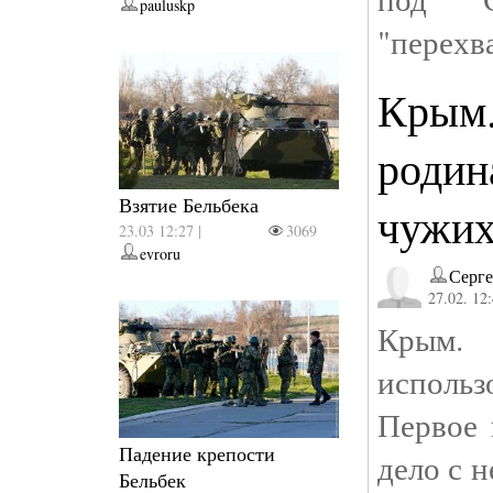
pauluskp
"перехв
Крым.
родин
Взятие Бельбека
чужих
23.03 12:27 |
3069
evroru
Серге
27.02. 12
Крым.
использ
Первое 
Падение крепости
дело с 
Бельбек