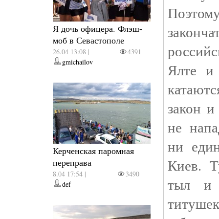
Поэтом
закон
Я дочь офицера. Флэш-
моб в Севастополе
россий
26.04 13:08 |
4391
gmichailov
Ялте и
катают
закон и
не напа
ни еди
Керченская паромная
Киев. 
переправа
8.04 17:54 |
3490
тыл и
def
титушек