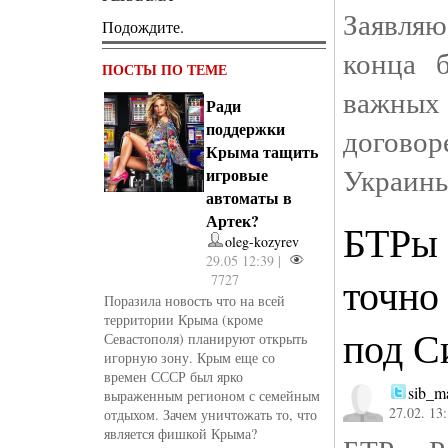
Заявля
Подождите.
конца 
ПОСТЫ ПО ТЕМЕ
важн
Ради
поддержки
догово
Крыма тащить
Украины
игровые
автоматы в
Артек?
БТРы 
oleg-kozyrev
29.05 12:39 |
точно
7727
Поразила новость что на всей
территории Крыма (кроме
под С
Севастополя) планируют открыть
игорную зону. Крым еще со
времен СССР был ярко
sib_m
выраженным регионом с семейным
27.02. 13
отдыхом. Зачем уничтожать то, что
является фишкой Крыма?