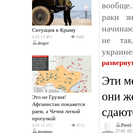
вообще.
раки з
начинаю
Ситуация в Крыму
4.03 13:49 |
3480
не та
drugoi
украинец
разверну
Эти м
они ж
Это не Грузия!
Афганистан покажется
сдают
раем, а Чечня легкой
прогулкой
Pavel
4.03 11:15 |
4711
27.02. 02
mgsupgs