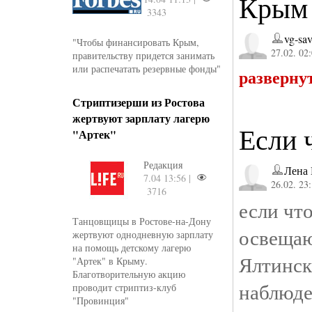
Крым 
3343
vg-sav
"Чтобы финансировать Крым,
27.02. 02
правительству придется занимать
или распечатать резервные фонды"
разверну
Стриптизерши из Ростова
жертвуют зарплату лагерю
Если 
"Артек"
Редакция
Лена
7.04 13:56 |
26.02. 23
3716
если чт
Танцовщицы в Ростове-на-Дону
освеща
жертвуют однодневную зарплату
на помощь детскому лагерю
Ялтинск
"Артек" в Крыму.
Благотворительную акцию
наблюд
проводит стриптиз-клуб
"Провинция"