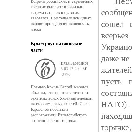
Несмо
Встречи российских и украинских
военных выглядят иногда как
сообще
встреча пацанов из разных
кварталов. При телевизионщиках
сошел 
парням приходилось напяливать
маски
всерье
Крым рвут на воинские
Украино
части
даже не
Илья Барабанов
жителе
6.03 12:20 |
3796
пусть 
Премьер Крыма Сергей Аксенов
состоя
объявил, что три полка зенитно-
ракетных войск Украины перешли
НАТО)
на сторону новых властей. Илья
Барабанов побывал в
находя
расположении Евпаторийского
зенитно-ракетного полка
горячке