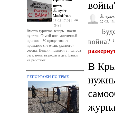
война
news
Ayder
Muzhdabaev
styazs
13.05 17:01 |
27.02. 13
8483
Будет
Вместо туристов теперь - почти
пустота. Самый оптимистичный
война? 
прогноз - 30 процентов от
прошлого (не очень удачного)
разверну
сезона. Пенсии подняли в полтора
раза, цены выросли в два. Банки
не работают.
В Кры
нужны
РЕПОРТАЖИ ПО ТЕМЕ
самоо
журна