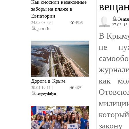
Как сносили незаконные
вещан
заборы на пляже в
Евпатории
Osman
24.05 08:39 |
4959
27.02. 13
garnach
В Крыму
не ну
самоо
журнал
как мо
Дорога в Крым
30.04 19:11 |
4891
Отовс
sergeydolya
милици
который
закону