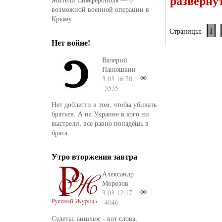
разверну
возможной военной операции в
Крыму
1
Страницы:
Нет войне!
Валерий
Панюшкин
3.03 16:50 |
3535
Нет доблести в том, чтобы убивать
братьев. А на Украине в кого ни
выстрели, все равно попадешь в
брата
Утро вторжения завтра
Александр
Морозов
3.03 12:17 |
4046
Судеты, аншлюс - вот слова,