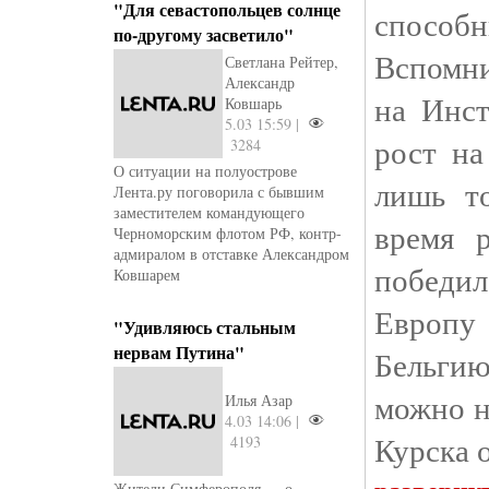
"Для севастопольцев солнце
спос
по-другому засветило"
Вспомн
Светлана Рейтер,
Александр
на Инс
Ковшарь
5.03 15:59 |
рост на
3284
О ситуации на полуострове
лишь т
Лента.ру поговорила с бывшим
заместителем командующего
время 
Черноморским флотом РФ, контр-
адмиралом в отставке Александром
побед
Ковшарем
Европ
"Удивляюсь стальным
нервам Путина"
Бельгию
можно н
Илья Азар
4.03 14:06 |
Курска о
4193
Жители Симферополя — о