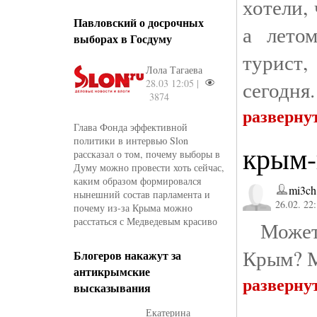
хотели,
Павловский о досрочных
а лето
выборах в Госдуму
турист
Лола Тагаева
сегодня.
28.03 12:05 |
3874
разверну
Глава Фонда эффективной
политики в интервью Slon
крым
рассказал о том, почему выборы в
Думу можно провести хоть сейчас,
каким образом формировался
mi3ch
нынешний состав парламента и
26.02. 22
почему из-за Крыма можно
расстаться с Медведевым красиво
Может 
Крым? 
Блогеров накажут за
антикрымские
разверну
высказывания
Екатерина