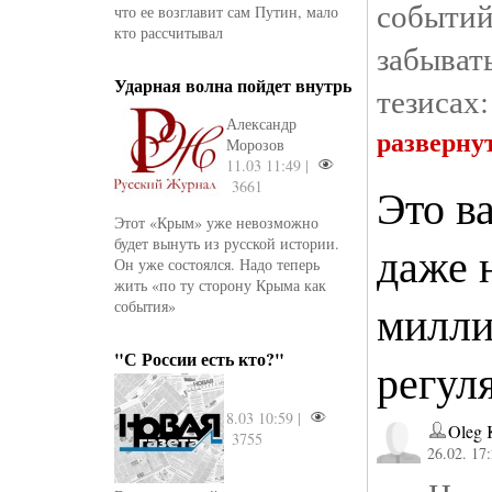
событ
что ее возглавит сам Путин, мало
кто рассчитывал
забыва
Ударная волна пойдет внутрь
тезисах:
Александр
разверну
Морозов
11.03 11:49 |
3661
Это в
Этот «Крым» уже невозможно
будет вынуть из русской истории.
даже 
Он уже состоялся. Надо теперь
жить «по ту сторону Крыма как
милли
события»
"С России есть кто?"
регул
8.03 10:59 |
Oleg 
3755
26.02. 17