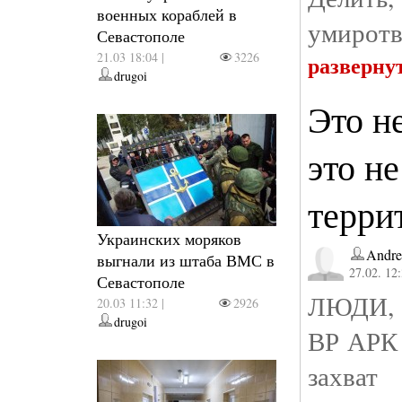
военных кораблей в
умиротв
Севастополе
21.03 18:04 |
3226
разверну
drugoi
Это не
это не
терри
Украинских моряков
Andre
выгнали из штаба ВМС в
27.02. 12
Севастополе
ЛЮДИ, 
20.03 11:32 |
2926
drugoi
ВР АРК 
захват