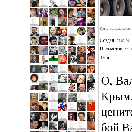
Крым возвращается к
Создан:
27.02.201
Просмотров:
98
Теги:
О, Ва
Крым.
ценит
бой В