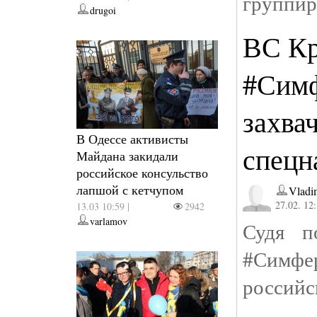
группир
drugoi
ВС Кр
#Сим
захва
В Одессе активисты
спецн
Майдана закидали
российское консульство
лапшой с кетчупом
Vladi
27.02. 12
13.03 10:59 |
2942
varlamov
Судя 
#Симф
российс