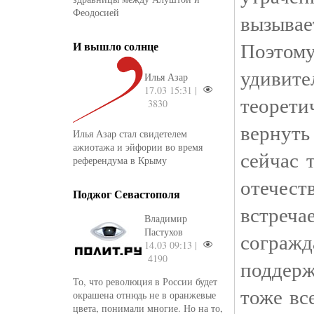
Феодосией
вызывае
Поэт
И вышло солнце
удив
Илья Азар
17.03 15:31 |
теорет
3830
вернуть
Илья Азар стал свидетелем
ажиотажа и эйфории во время
сейчас 
референдума в Крыму
отечес
Поджог Севастополя
встреча
Владимир
Пастухов
сограж
14.03 09:13 |
4190
поддерж
То, что революция в России будет
тоже вс
окрашена отнюдь не в оранжевые
цвета, понимали многие. Но на то,