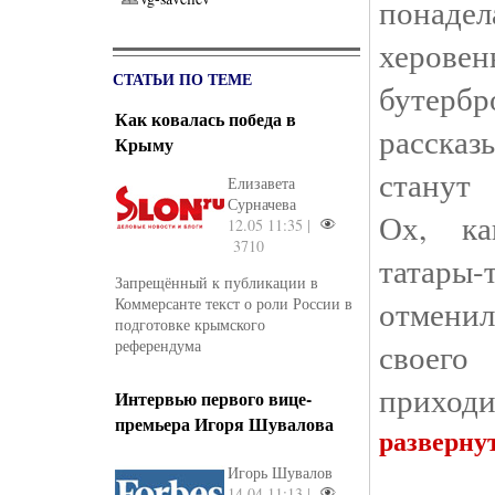
понаде
херов
СТАТЬИ ПО ТЕМЕ
бутербр
Как ковалась победа в
расска
Крыму
станут 
Елизавета
Сурначева
Ох, ка
12.05 11:35 |
3710
татары-
Запрещённый к публикации в
отменил
Коммерсанте текст о роли России в
подготовке крымского
референдума
своег
приходи
Интервью первого вице-
премьера Игоря Шувалова
разверну
Игорь Шувалов
14.04 11:13 |