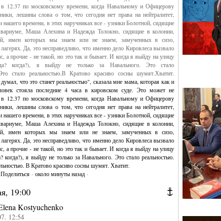
о в 12.37 по московскому времени, когда Навальному и Офицерову
ники, лешины слова о том, что сегодня нет права на нейтралитет,
и нашего времени, в этих наручниках все - узники Болотной, сидящие
вариуме, Маша Алехина и Надежда Толокно, сидящие в колонии,
й, имен которых мы знаем или не знаем, замученных в сизо,
лагерях. Да, это несправедливо, что именно дело Кировлеса вызвало
с, а прочие - не такой, но это так и бывает. И когда я выйду на улицу
уда? когда?), я выйду не только за Навального. Это стало
.Это стало реальностью.В Кратово красиво сосны шумят.Хватит.
·
Поделиться
·
около минуты назад
·
я, 19:00
Elena Kostyuchenko
07. 12:54