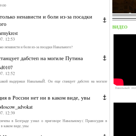
9:00
только ненависти и боли из-за посадки
ого
ВИДЕО
armykrest
07. 12:53
ко ненависти и боли из-за посадки Навального?
танцует дабстеп на могиле Путина
sd0107
07. 12:52
акой выдержки НавальныЙ. Он еще станцует дабстеп на могиле
Навальный: это
ия в России нет ни в каком виде, увы
Moscow_advokat
07. 12:39
ячева в Белграде узнал о приговоре Навальному:( Правосудия в
 в каком виде, увы