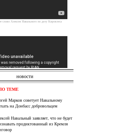
Источник
е слово Алексея Навального по делу Кировлеса
новости
ПО ТЕМЕ
в.Суд по делу Навального 15.05.13 г. 2 ч.
ргей Марков советует Навальному
ехать на Донбасс добровольцем
ексей Навальный заявляет, что не будет
Источник
изнавать продиктованный из Кремля
иговор