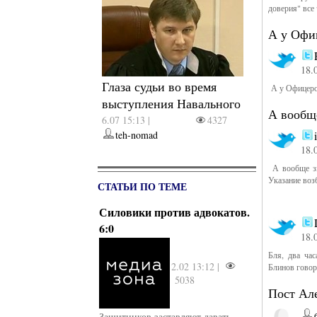
доверия" все
А у Офи
18.
Глаза судьи во время
А у Офицеров
выступления Навального
А вообще
6.07 15:13 |
4327
teh-nomad
18.
А вообще зна
Указание воз
СТАТЬИ ПО ТЕМЕ
Силовики против адвокатов.
6:0
18.
Бля, два час
2.02 13:12 |
Блинов гово
5038
Пост Ал
Защитников заставляют давать