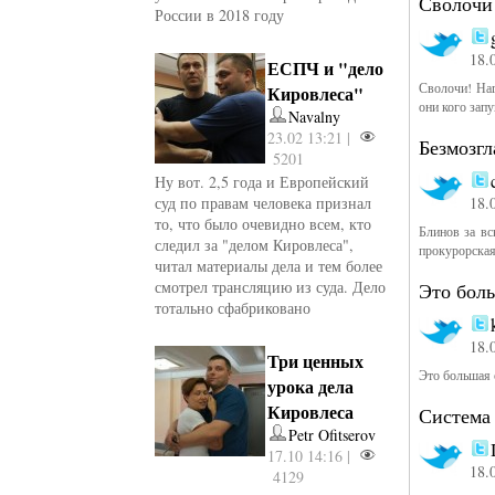
Сволочи
России в 2018 году
18.
ЕСПЧ и "дело
Сволочи! Наг
Кировлеса"
они кого зап
Navalny
23.02 13:21 |
Безмозгл
5201
Ну вот. 2,5 года и Европейский
суд по правам человека признал
18.
то, что было очевидно всем, кто
Блинов за вс
следил за "делом Кировлеса",
прокурорска
читал материалы дела и тем более
смотрел трансляцию из суда. Дело
Это бол
тотально сфабриковано
18.
Три ценных
Это большая
урока дела
Кировлеса
Система 
Petr Ofitserov
17.10 14:16 |
18.
4129