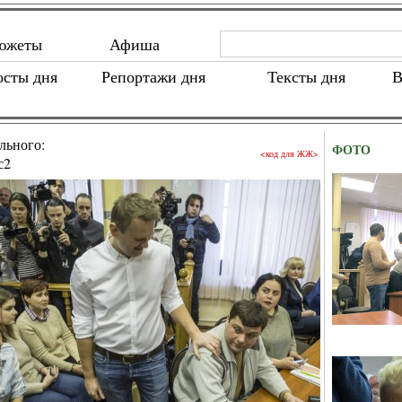
южеты
Афиша
осты дня
Репортажи дня
Тексты дня
В
льного:
ФОТО
<код для ЖЖ>
с2