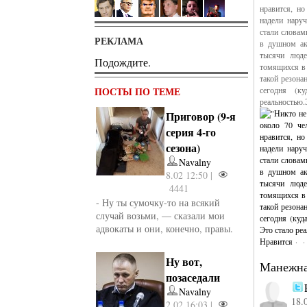
нравится, н
надели наруч
стали словам
РЕКЛАМА
в душном ак
тысячи люде
Подождите.
томящихся в 
такой резонан
ПОСТЫ ПО ТЕМЕ
сегодня (к
реальностью
Приговор (9-я
серия 4-го
сезона)
Navalny
8.02 12:50 |
4441
- Ну ты сумочку-то на всякий
случай возьми, — сказали мои
адвокаты и они, конечно, правы.
Нравится
· 
Ну вот,
Манежна
позаседали
Navalny
18.
2.02 16:03 |