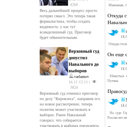
4260
Манежная, 1
Весь дальнейший процесс просто
Откуда с
потерял смысл. Это теперь такая
формалистика, чтобы создать
Навальн
видимость: у нас тут
всамделишный суд. Приговор
18.
будет обвинительным.
Откуда столь
Верховный суд
Он еще с
допустил
Навального до
18.
выборов
Ебануться к
varlamov
Путина.
16.11 12:11 |
3824
Правосуд
Верховный суд отменил приговор
по делу "Кировлеса", направив его
на новое рассмотрение, теперь
18.
политик может участвовать в
На суде Гор
выборах. Ранее Навальный
России нет ни
говорил, что собирается
участвовать в выборах президента