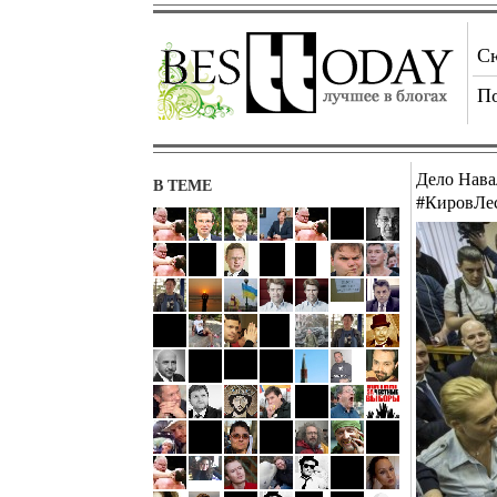
С
П
Дело Нава
В ТЕМЕ
#КировЛе