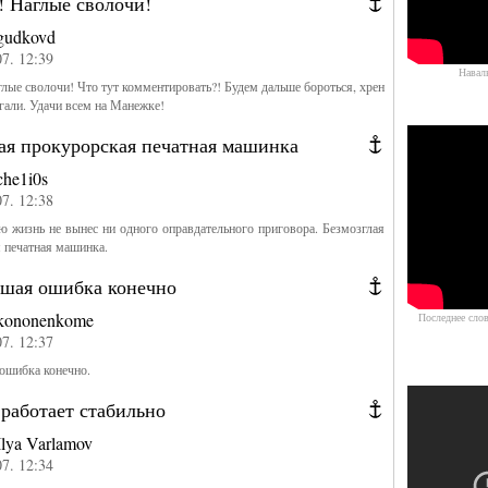
! Наглые сволочи!
gudkovd
07. 12:39
Навал
лые сволочи! Что тут комментировать?! Будем дальше бороться, хрен
угали. Удачи всем на Манежке!
ая прокурорская печатная машинка
che1i0s
07. 12:38
ю жизнь не вынес ни одного оправдательного приговора. Безмозглая
я печатная машинка.
ьшая ошибка конечно
kononenkome
Последнее слов
07. 12:37
 ошибка конечно.
работает стабильно
Ilya Varlamov
07. 12:34