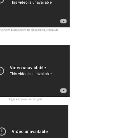
Источник
Алексея Навального на Ярославском вокзале
Источник
Судья Блинов читает рэп