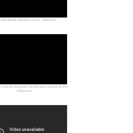
Источник
ьный признан виновным по делу "Кировлеса"
Источник
о Алексея Навального на повторном процессе по делу
«Кировлеса»