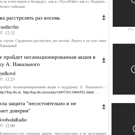
о не хочет верить в беспредел.. как и с ПуссиРайот, как и с Ходором..
аботает стабильно
а расстрелять раз восемь
vasilievfm
Речь 
07. 12:32
ом случае, Сердюкова расстрелять раз восемь. Вертел я на хую такое
 #Навальный
е пройдет несанкционированная акция в
ку А. Навального
gudkovd
07. 12:23
ойдет несанкционированная акция в поддержку А. Навального ::
ttp://Top.rbc.ru
http://top.rbc.ru/society/18/07/2013/866582.shtml …
ила защита "несостоятельно и не
ает доверия"
SvobodaRadio
07. 12:00
инова:все,что говорила защита "несостоятельно и не заслуживает