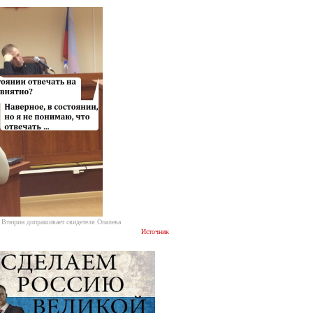
 Втюрин допрашивает свидетеля Опалева
Источник