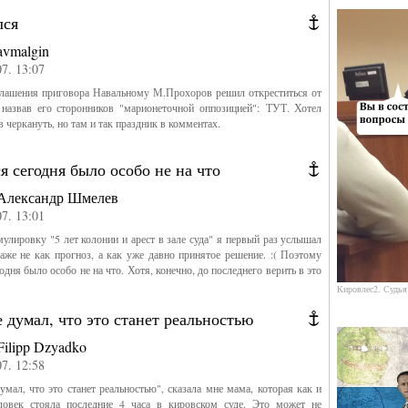
лся
avmalgin
07. 13:07
лашения приговора Навальному М.Прохоров решил откреститься от
 назвав его сторонников "марионеточной оппозицией": ТУТ. Хотел
в черкануть, но там и так праздник в комментах.
я сегодня было особо не на что
Александр Шмелев
07. 13:01
улировку "5 лет колонии и арест в зале суда" я первый раз услышал
аже не как прогноз, а как уже давно принятое решение. :( Поэтому
одня было особо не на что. Хотя, конечно, до последнего верить в это
Кировлес2. Судья
 думал, что это станет реальностью
Filipp Dzyadko
07. 12:58
мал, что это станет реальностью", сказала мне мама, которая как и
ловек стояла последние 4 часа в кировском суде. Это может не