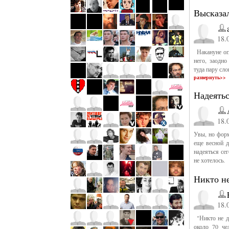
Высказа
18.
Накануне ог
него, заодно
туда пару сло
развернуть>>
Надеятьс
18.
Увы, но форм
еще весной д
надеяться сег
не хотелось.
Никто не
18.
"Никто не ду
около 70 че