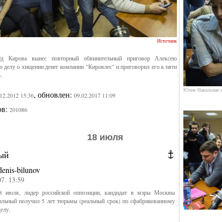
Источник
уд Кирова вынес повторный обвинительный приговор Алексею
 делу о хищении денег компании "Кировлес" и приговорил его к пяти
.
Юлия Навальная и
, обновлен:
.12.2012 15:36
09.02.2017 11:09
ов:
201086
18 июля
ый
denis-bilunov
07. 13:59
 июля, лидер российской оппозиции, кандидат в мэры Москвы
альный получил 5 лет тюрьмы (реальный срок) по сфабрикованному
елу.