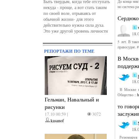
Быть твердым, когда тебе отступать
До конца никт
но система р
некуда - проще, а вот стать таким
по своей воле, отрываясь от
Сердюков
обычной жизни- для этого
действительно нужна сила духа.
Это уже другой уровень личности
18.
5 лет. В так
правосудие.
РЕПОРТАЖИ ПО ТЕМЕ
В Москв
поддерж
18.
В Москве пр
Общество ::
h
Гельман, Навальный и
то говор
рисунки
заслужив
17.10 00:59 |
3072
kasanof
18.
Резюмируя Бл