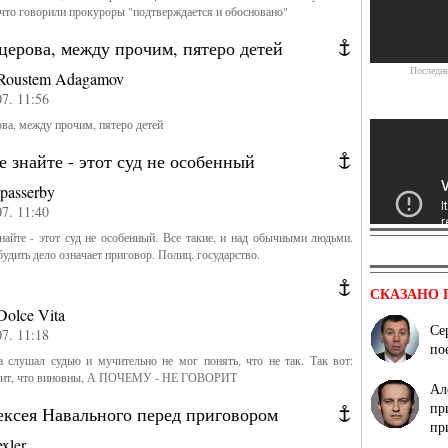
 что говорили прокуроры "подтверждается и обосновано"
церова, между прочим, пятеро детей
Последне
Roustem Adagamov
07. 11:56
а, между прочим, пятеро детей
 знайте - этот суд не особенный
ipasserby
07. 11:40
йте - этот суд не особенный. Все такие, и над обычными людьми.
будить дело означает приговор. Полиц. государство.
СКАЗАНО 
Киро
Dolce Vita
Се
07. 11:18
по
а слушал судью и мучительно не мог понять, что не так. Так вот:
рит, что виновны, А ПОЧЕМУ - НЕ ГОВОРИТ
Ал
пр
ексея Навального перед приговором
пр
exler