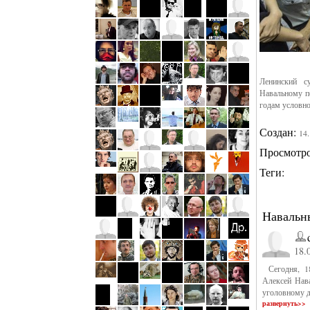
Ленинский с
Навальному по
годам условно
Создан:
14
Просмотр
Теги:
Навальн
18.
Сегодня, 18
Алексей Нав
уголовному д
развернуть>>