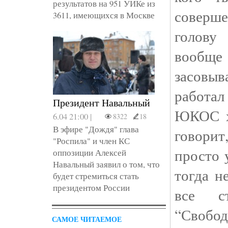
результатов на 951 УИКе из
соверш
3611, имеющихся в Москве
голов
вообще
засов
работа
Президент Навальный
ЮКОС х
6.04 21:00 |
8322
18
В эфире "Дождя" глава
говори
"Роспила" и член КС
просто 
оппозиции Алексей
Навальный заявил о том, что
тогда н
будет стремиться стать
президентом России
все с
“Свобо
САМОЕ ЧИТАЕМОЕ