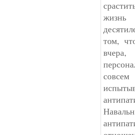
срасти
жизн
десяти
том, чт
вчера
персон
совсем
испыт
анти
Навальн
антипа
отнош