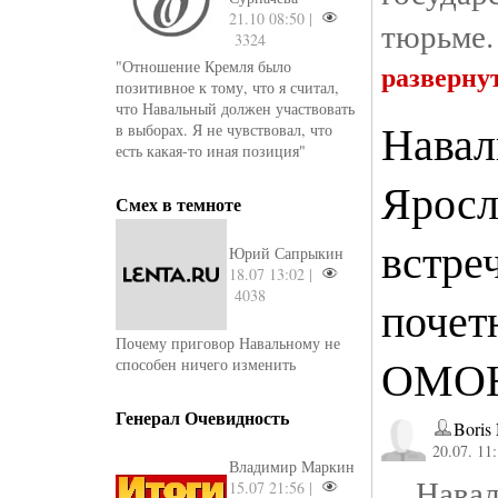
21.10 08:50 |
тюрьме.
3324
"Отношение Кремля было
разверну
позитивное к тому, что я считал,
что Навальный должен участвовать
Навал
в выборах. Я не чувствовал, что
есть какая-то иная позиция"
Яросл
Смех в темноте
встре
Юрий Сапрыкин
18.07 13:02 |
4038
почет
Почему приговор Навальному не
ОМОН
способен ничего изменить
Генерал Очевидность
Boris
20.07. 11
Владимир Маркин
Наваль
15.07 21:56 |