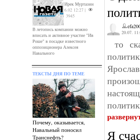
Ирек Муртазин
полит
6.02 12:27 |
3945
efa20
В летопись компании можно
20.07. 11
вписать и активное участие "Ив
то ска
Роше" в посадке известного
оппозиционера Алексея
Навального
полит
Яросла
ТЕКСТЫ ДНЯ ПО ТЕМЕ
произо
настоя
политик
разверну
Почему, оказывается,
Навальный поносил
Я сча
Транснефть?