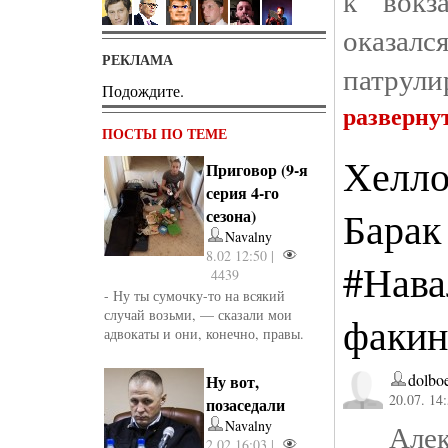
к вокз
оказа
РЕКЛАМА
патрули
Подождите.
разверну
ПОСТЫ ПО ТЕМЕ
Хелло
Приговор (9-я
серия 4-го
Барак
сезона)
Navalny
8.02 12:50 |
#Нава
4439
- Ну ты сумочку-то на всякий
случай возьми, — сказали мои
факин
адвокаты и они, конечно, правы.
dolbo
Ну вот,
20.07. 14
позаседали
Navalny
Алекс
2.02 16:03 |