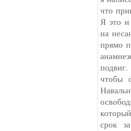
что при
Я это и
на нес
прямо п
анамнез
подвиг.
чтобы 
Навальн
освобо
который
срок з