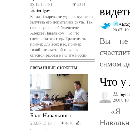
28.12 13:45 |
5314
видет
sterligov
Когда Токарева не удалось купить и
запугать его попытались снять. Так
Alexe
страна узнала об бличителе
20.07. 10
Алексее Навальном . То что
Вы не 
сделала за эти годы Транснефть -
пример для всех нас, пример
счастл
тихой, незаметной и очень
опасной работы на благо России
самом де
СВЯЗАННЫЕ СЮЖЕТЫ
Что у 
ibigd
20.07. 10
«Я не
Брат Навального
Навальн
28.06 13:04 |
4670
8