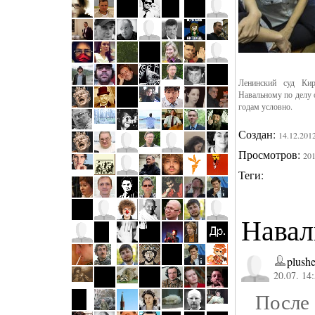
Ленинский суд Ки
Навальному по делу 
годам условно.
Создан:
14.12.201
Просмотров:
20
Теги:
Навал
plush
20.07. 14
После 