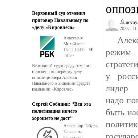
оппоз
Верховный суд отменил
приговор Навальному по
novay
«делу «Кировлеса»
20.07. 11
Алексе
Анастасия
Михайлова
реж
16.11 13:00 |
5070
стратег
Верховный суд в среду отменил
приговор по первому делу
у росс
оппозиционера Алексея
Навального о хищении средств
лидер 
компании «Кировлес»
надо по
Сергей Собянин: "Вся эта
быть н
политизация ничего
хорошего не даст"
полит
Александр Габуев,
Елизавета
госуда
Сурначева