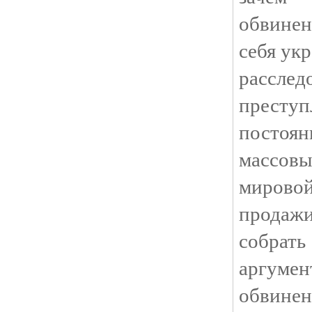
обвинен
себя ук
расслед
престу
посто
массовы
мирово
продаж
соб
аргуме
обвине