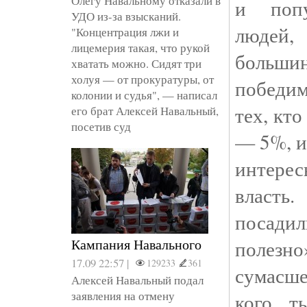
Олегу Навальному отказали в
и поп
УДО из-за взысканий.
люде
"Концентрация лжи и
лицемерия такая, что рукой
больш
хватать можно. Сидят три
холуя — от прокуратуры, от
победим
колонии и судья", — написал
тех, кто
его брат Алексей Навальный,
посетив суд
— 5%, и
интерес
власт
посадил
Кампания Навального
полезн
17.09 22:57 |
129233
361
сумасш
Алексей Навальный подал
заявления на отмену
кого т