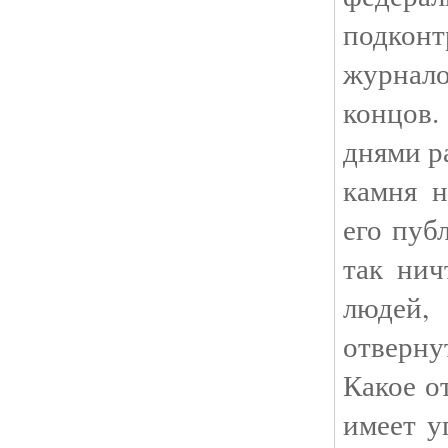
подко
журнал
концо
днями р
камня н
его пуб
так ни
людей,
отверну
Какое о
имеет 