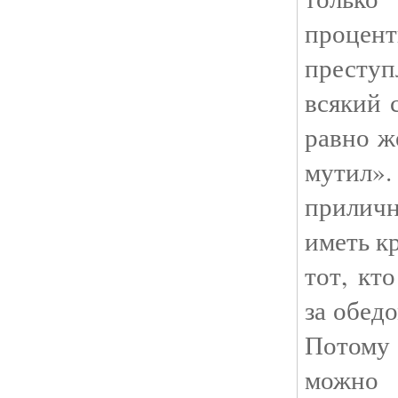
проц
преступ
всякий 
равно ж
мутил».
прилич
иметь к
тот, кт
за обедо
Потому
можно 