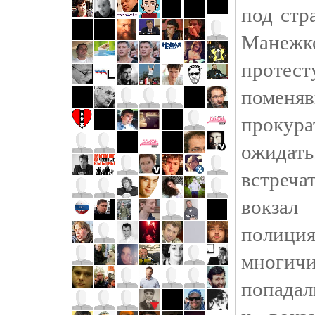
под стр
Манежке
протес
помен
прокур
ожидат
встреч
вокза
полиц
многи
попадал