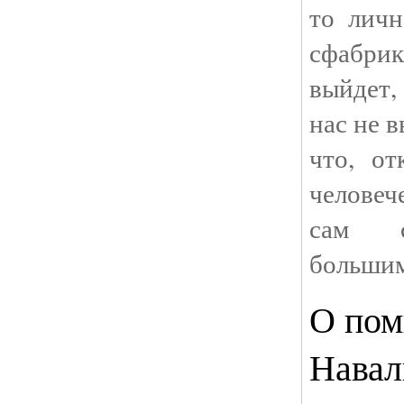
то личн
сфабрик
выйдет,
нас не 
что, от
человеч
сам с
большим
О пом
Навал