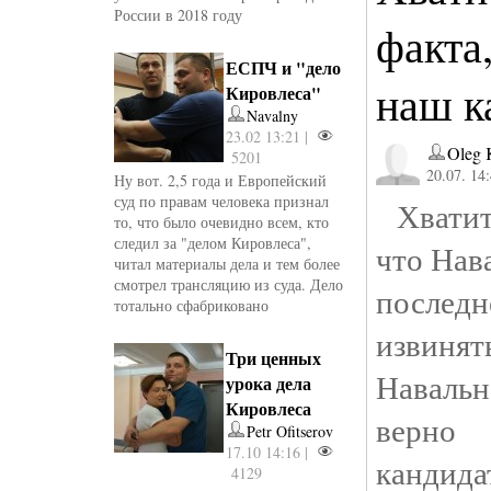
России в 2018 году
факта
ЕСПЧ и "дело
наш к
Кировлеса"
Navalny
23.02 13:21 |
Oleg 
5201
20.07. 14
Ну вот. 2,5 года и Европейский
суд по правам человека признал
Хватит 
то, что было очевидно всем, кто
следил за "делом Кировлеса",
что Нав
читал материалы дела и тем более
смотрел трансляцию из суда. Дело
послед
тотально сфабриковано
извинят
Три ценных
Навальн
урока дела
Кировлеса
верно 
Petr Ofitserov
17.10 14:16 |
кандид
4129