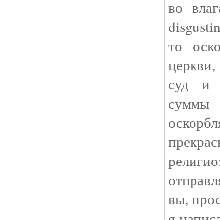
во вла
disgusti
то оск
церкви,
суд и 
суммы
оскор
прек
религ
отправ
вы, про
я напис