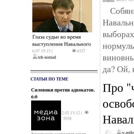
Собяни
Навал
выбора
Глаза судьи во время
нормул
выступления Навального
6.07 15:13 |
4327
виновн
teh-nomad
да? Ой,
СТАТЬИ ПО ТЕМЕ
Про "
Силовики против адвокатов.
6:0
освоб
2.02 13:12 |
Навал
5038
v-mil
Защитников заставляют давать