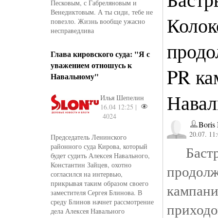
Песковым, с Габреляновым и
Венедиктовым. А ты сиди, тебе не
Колок
повезло. Жизнь вообще ужасно
несправедлива
прод
Глава кировского суда: "Я с
уважением отношусь к
PR ка
Навальному"
Навал
Илья Шепелин
16.04 12:25 |
4024
Boris
20.07. 11
Председатель Ленинского
районного суда Кирова, который
Бастр
будет судить Алексея Навального,
Константин Зайцев, охотно
прод
согласился на интервью,
прикрывая таким образом своего
кампан
заместителя Сергея Блинова. В
среду Блинов начнет рассмотрение
прихо
дела Алексея Навального