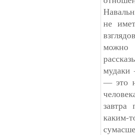
Наваль
не имет
взглядо
можн
рассказ
мудаки 
— это н
человек
завтра
каким-
сумасш