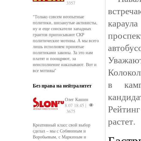
3357
встреч
"Только совсем неопытные
караул
политики, шизанутые активисты,
ну и еще соискатели западных
проспе
грантов приписывают СКР
политические мотивы. А мы всего
автобу
лишь исполняем принятые
политиками законы. За это нам
Уважа
платят и поощряют, за
неисполнение наказывают. Вот и
Колокол
все мотивы"
в кам
Без права на нейтралитет
канди
Олег Кашин
8.07 18:45 |
Рейтин
3675
растет.
Креативный класс свой выбор
сделал – мы с Собяниным и
Бастр
Воробьевым, с Маркиным и