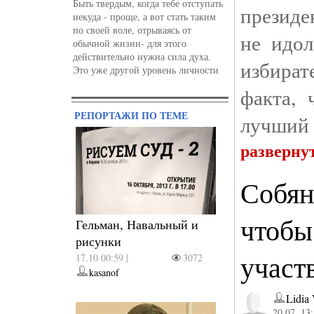
Быть твердым, когда тебе отступать
президе
некуда - проще, а вот стать таким
по своей воле, отрываясь от
не идол
обычной жизни- для этого
действительно нужна сила духа.
избират
Это уже другой уровень личности
факта, 
РЕПОРТАЖИ ПО ТЕМЕ
лучший 
разверну
Собян
чтобы
Гельман, Навальный и
рисунки
участ
17.10 00:59 |
3072
kasanof
Lidia 
20.07. 13