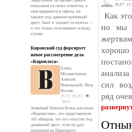
20.07. 12
показания на своих клиентов, к
ним врываются в офисы, их
Как это
сажают под административный
арест, бьют и таскают за волосы —
но мы 
и это только получившие огласку
случаи
жертва
хорош
Кировский суд форсирует
новое рассмотрение дела
постано
«Кировлеса»
Елена
анализа
Мухаметшина,
Алексей
сил воз
Никольский, Петр
Козлов
ряд оче
25.11 15:15 |
5813
разверну
Знакомый Никиты Белых рассказал
«Ведомостям», что представители
АП обещали, что его отпустят под
Отнын
домашний арест, если он даст
показания на Навального