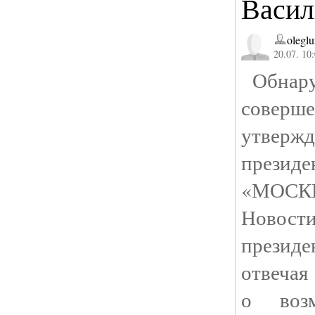
Васил
olegl
20.07. 10
Обнару
совер
утверж
презид
«МОСК
Новос
президе
отве
о возм