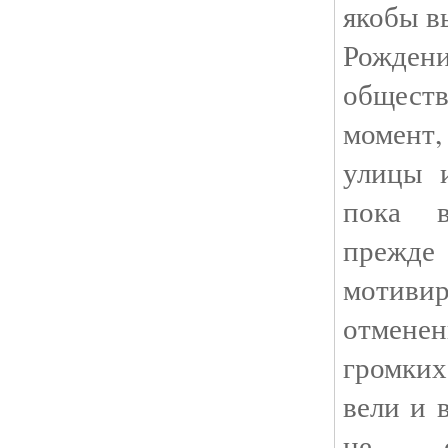
якобы в
Рожде
общест
момент
улицы и
пока в
прежде
мотиви
отмене
громких
вели и 
не ст