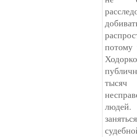
расслед
добива
распрос
потому 
Ходорко
публичн
тыс
неспр
людей
занять
судебно