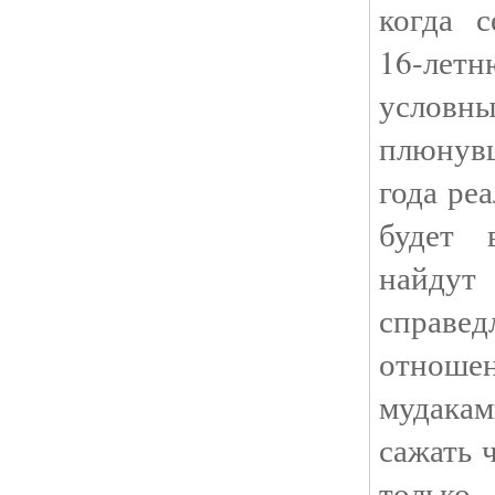
когда с
16-лет
условн
плюнув
года ре
будет 
найдут
справ
отноше
мудака
сажать 
тольк