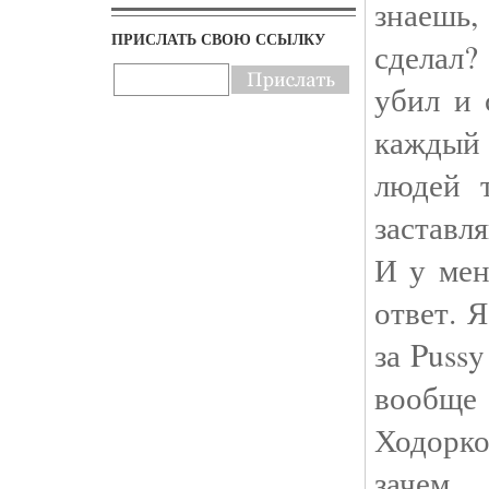
знаешь
ПРИСЛАТЬ СВОЮ ССЫЛКУ
сделал
убил и
каждый 
людей 
заставл
И у мен
ответ. 
за Pussy
вообщ
Ходорк
зачем 