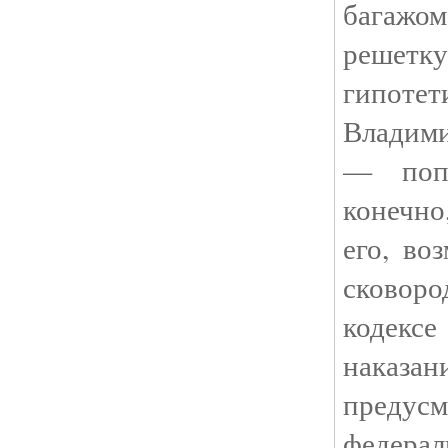
багажо
реш
гипотет
Владим
— поп
конечно
его, во
сковор
кодекс
нака
предусм
федер