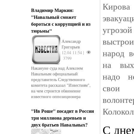
Киров
Владимир Маркин:
эвакуа
"Навальный сможет
бороться с коррупцией и из
угрозой
тюрьмы"
выстр
Александр
Григорьев
народ в
12.04 11:54 |
3799
на вых
Накануне суда над Алексеем
надо н
Навальным официальный
представитель Следственного
свои
комитета рассказал "Известиям",
на чем строится обвинение
известного оппозиционера
волон
Колокол
"Ив Роше" посадит в России
три миллиона деревьев и
двух братьев Навальных?
С дне