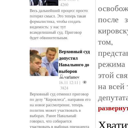
4260
освобож
Весь дальнейший процесс просто
потерял смысл. Это теперь такая
после 
формалистика, чтобы создать
видимость: у нас тут
кировск
всамделишный суд. Приговор
будет обвинительным.
том,
предст
Верховный суд
допустил
режима
Навального до
выборов
этой св
varlamov
16.11 12:11 |
на всей
3824
Верховный суд отменил приговор
депутат
по делу "Кировлеса", направив его
на новое рассмотрение, теперь
разверну
политик может участвовать в
выборах. Ранее Навальный
Хвати
говорил, что собирается
участвовать в выборах президента