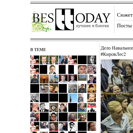
Сюже
Посты
Дело Навальног
В ТЕМЕ
#КировЛес2