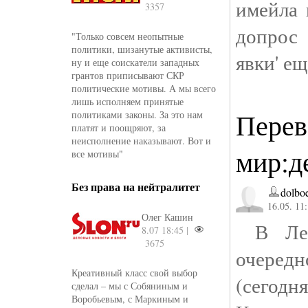
имейла 
3357
допрос 
"Только совсем неопытные
политики, шизанутые активисты,
явки' ещ
ну и еще соискатели западных
грантов приписывают СКР
политические мотивы. А мы всего
лишь исполняем принятые
Перев
политиками законы. За это нам
платят и поощряют, за
неисполнение наказывают. Вот и
мир:д
все мотивы"
Без права на нейтралитет
dolbo
16.05. 11
Олег Кашин
В Лен
8.07 18:45 |
3675
очередн
Креативный класс свой выбор
(сегод
сделал – мы с Собяниным и
Воробьевым, с Маркиным и