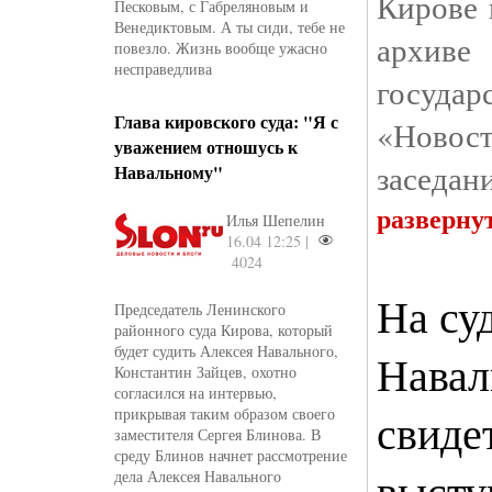
Кирове 
Песковым, с Габреляновым и
Венедиктовым. А ты сиди, тебе не
арх
повезло. Жизнь вообще ужасно
несправедлива
госу
Глава кировского суда: "Я с
«Ново
уважением отношусь к
заседани
Навальному"
разверну
Илья Шепелин
16.04 12:25 |
4024
На су
Председатель Ленинского
районного суда Кирова, который
будет судить Алексея Навального,
Навал
Константин Зайцев, охотно
согласился на интервью,
прикрывая таким образом своего
свиде
заместителя Сергея Блинова. В
среду Блинов начнет рассмотрение
высту
дела Алексея Навального