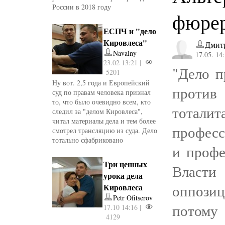
России в 2018 году
фюре
ЕСПЧ и "дело
Кировлеса"
Дмит
Navalny
17.05. 14
23.02 13:21 |
"Дело п
5201
Ну вот. 2,5 года и Европейский
против
суд по правам человека признал
то, что было очевидно всем, кто
тотал
следил за "делом Кировлеса",
читал материалы дела и тем более
профес
смотрел трансляцию из суда. Дело
тотально сфабриковано
и профе
Три ценных
Власти
урока дела
оппоз
Кировлеса
Petr Ofitserov
потому
17.10 14:16 |
4129