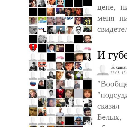
цене, н
меня н
свидете
И губ
xenial
22.05. 13
"Вооб
"подс
сказал
Белых,