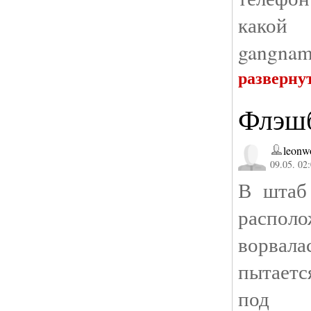
какой 
gangnam 
разверну
Флэш
leonw
09.05. 02
В штаб
распо
ворвала
пытаетс
под с