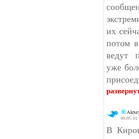
сообщ
экстре
их сейч
потом в
ведут 
уже бол
присоед
разверну
Alexe
09.05. 01
В Киров