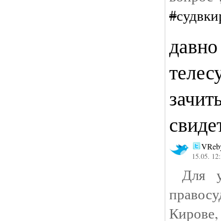
#
судвки
давно
телес
зачит
свиде
VReby
15.05. 12
Для уд
правос
Кирове