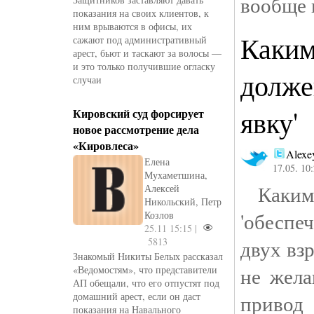
вообще 
показания на своих клиентов, к
ним врываются в офисы, их
Каким
сажают под административный
арест, бьют и таскают за волосы —
и это только получившие огласку
долже
случаи
явку'
Кировский суд форсирует
новое рассмотрение дела
«Кировлеса»
Alexe
Елена
17.05. 10
Мухаметшина,
Каким 
Алексей
Никольский, Петр
'обеспе
Козлов
25.11 15:15 |
5813
двух вз
Знакомый Никиты Белых рассказал
не жела
«Ведомостям», что представители
АП обещали, что его отпустят под
домашний арест, если он даст
привод
показания на Навального