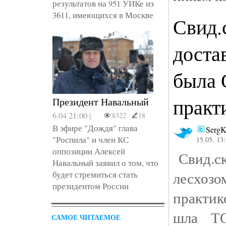
результатов на 951 УИКе из
3611, имеющихся в Москве
Свид.
доста
была
практ
Президент Навальный
6.04 21:00 |
8322
18
В эфире "Дождя" глава
SergK
"Роспила" и член КС
15.05. 13
оппозиции Алексей
Свид.ск
Навальный заявил о том, что
лесхо
будет стремиться стать
президентом России
практи
шла Т
САМОЕ ЧИТАЕМОЕ