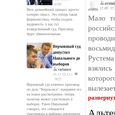
avmal
4260
17.05. 17
Весь дальнейший процесс просто
потерял смысл. Это теперь такая
Мало то
формалистика, чтобы создать
видимость: у нас тут
росси
всамделишный суд. Приговор
будет обвинительным.
пров
восьми
Верховный суд
допустил
Рустема
Навального до
выборов
взялись
varlamov
16.11 12:11 |
которог
3825
Верховный суд отменил приговор
вылезает
по делу "Кировлеса", направив его
на новое рассмотрение, теперь
разверну
политик может участвовать в
выборах. Ранее Навальный
Альте
говорил, что собирается
участвовать в выборах президента