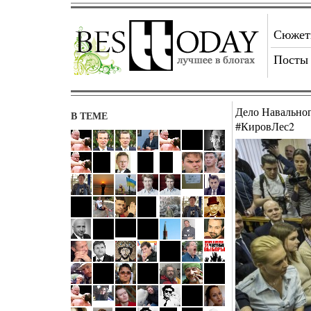
Сюже
Посты
Дело Навальног
В ТЕМЕ
#КировЛес2