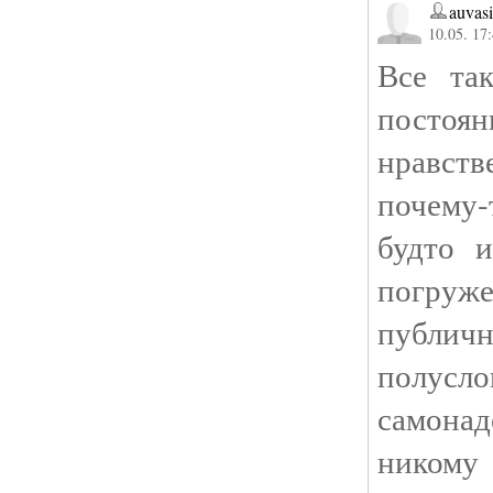
auvasi
10.05. 17
Все та
пост
нравст
почему
будто 
погруже
публичн
полусл
самона
никому