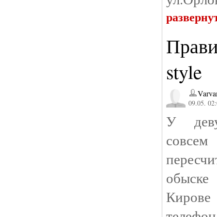
разверну
Прави
style
Varva
09.05. 02
У деву
совсе
пересч
обыске
Кирове
телефон 