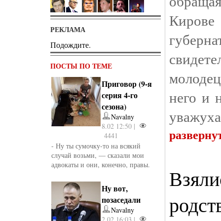
обращая
Киров
РЕКЛАМА
губерна
Подождите.
свиде
ПОСТЫ ПО ТЕМЕ
молодец
Приговор (9-я
него и 
серия 4-го
сезона)
уважуха
Navalny
8.02 12:50 |
разверну
4441
- Ну ты сумочку-то на всякий
случай возьми, — сказали мои
адвокаты и они, конечно, правы.
Взяли
Ну вот,
родст
позаседали
Navalny
2.02 16:03 |