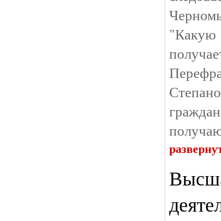
Черном
"Какую
полу
Пере
Степ
граждан
получаю
разверну
Высша
деяте