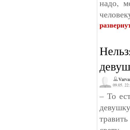
надо, 
человеку
разверну
Нельз
девуш
Varva
09.05. 22
– То ес
девушку
травит
свету