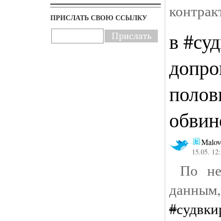
контра
ПРИСЛАТЬ СВОЮ ССЫЛКУ
в #су
допро
полов
обвин
Malov
15.05. 12
По не 
данны
#
судвки