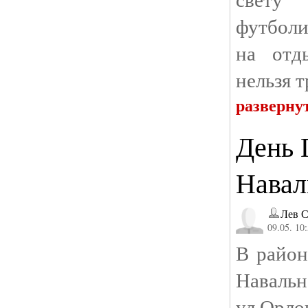
футболи
на отд
нельзя т
разверну
День 
Навал
Лев С
09.05. 10
В район
Навальн
ул.Орло