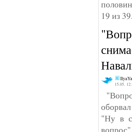
половин
19 из 39
"Вопр
снима
Навал
IlyaY
15.05. 12
"Вопро
оборва
"Ну в 
вопро