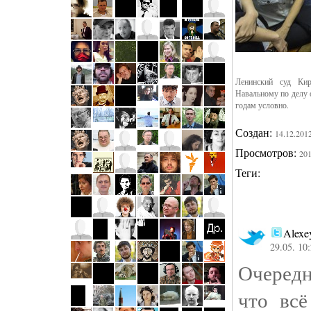
Ленинский суд Ки
Навальному по делу 
годам условно.
Создан:
14.12.201
Просмотров:
20
Теги:
Alexe
29.05. 10
Очеред
что вс