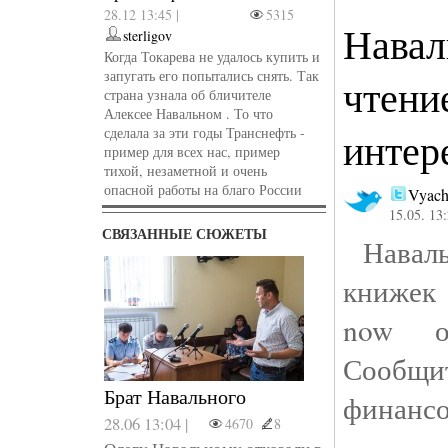
28.12 13:45 |
5315
Навал
sterligov
Когда Токарева не удалось купить и
запугать его попытались снять. Так
чтени
страна узнала об бличителе
Алексее Навальном . То что
сделала за эти годы Транснефть -
интер
пример для всех нас, пример
тихой, незаметной и очень
опасной работы на благо России
Vyach
15.05. 13
СВЯЗАННЫЕ СЮЖЕТЫ
Наваль
книжек
now од
Сообщи
Брат Навального
финансо
28.06 13:04 |
4670
8