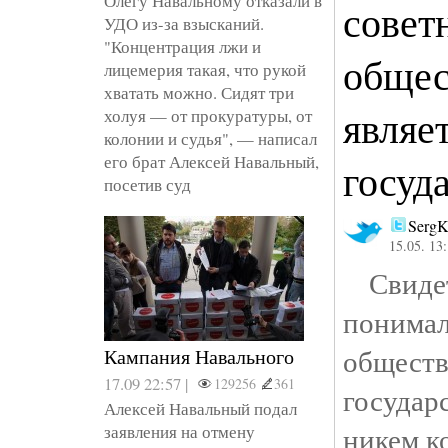
Олегу Навальному отказали в
совет
УДО из-за взысканий.
"Концентрация лжи и
общес
лицемерия такая, что рукой
хватать можно. Сидят три
являе
холуя — от прокуратуры, от
колонии и судья", — написал
его брат Алексей Навальный,
госуд
посетив суд
SergK
15.05. 13
Свидет
поним
общест
Кампания Навального
17.09 22:57 |
129256
361
государ
Алексей Навальный подал
никем к
заявления на отмену