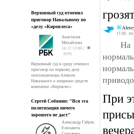
грозя
Верховный суд отменил
приговор Навальному по
«делу «Кировлеса»
Alexe
17.05. 10
Анастасия
На п
Михайлова
16.11 13:00 |
норм
5070
Верховный суд в среду отменил
нормал
приговор по первому делу
оппозиционера Алексея
приводо
Навального о хищении средств
компании «Кировлес»
При э
Сергей Собянин: "Вся эта
политизация ничего
присы
хорошего не даст"
Александр Габуев,
вечер
Елизавета
Сурначева