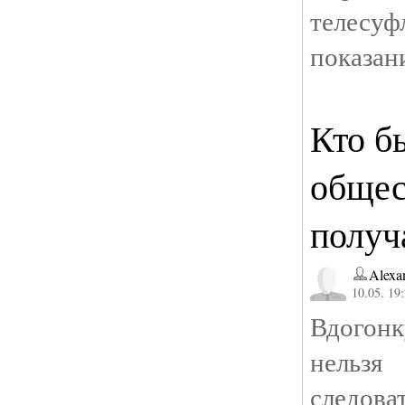
телесу
показан
Кто б
общес
получ
Alexa
10.05. 19
Вдогонк
нел
следов