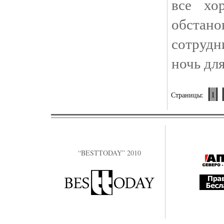
все хо
обста
сотруд
ночь для
1
Страницы:
“BESTTODAY” 2010