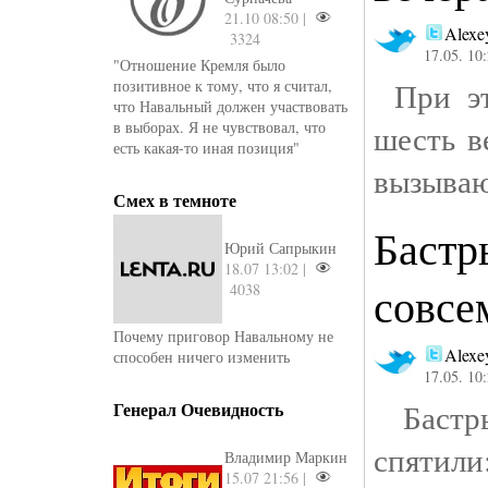
21.10 08:50 |
Alexe
3324
17.05. 10
"Отношение Кремля было
При эт
позитивное к тому, что я считал,
что Навальный должен участвовать
в выборах. Я не чувствовал, что
шесть в
есть какая-то иная позиция"
вызываю
Смех в темноте
Бастр
Юрий Сапрыкин
18.07 13:02 |
совсе
4038
Почему приговор Навальному не
Alexe
способен ничего изменить
17.05. 10
Бастр
Генерал Очевидность
спятили
Владимир Маркин
15.07 21:56 |