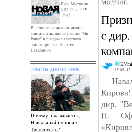
молчат.
Ирек Муртазин
6.02 12:27 |
Призн
3945
В летопись компании можно
с дир
вписать и активное участие "Ив
Роше" в посадке известного
оппозиционера Алексея
компа
Навального
KVmi
ТЕКСТЫ ДНЯ ПО ТЕМЕ
15.05. 13
Навал
Кирова!
дир. "В
П. Оф
Почему, оказывается,
Навальный поносил
«Кировл
Транснефть?