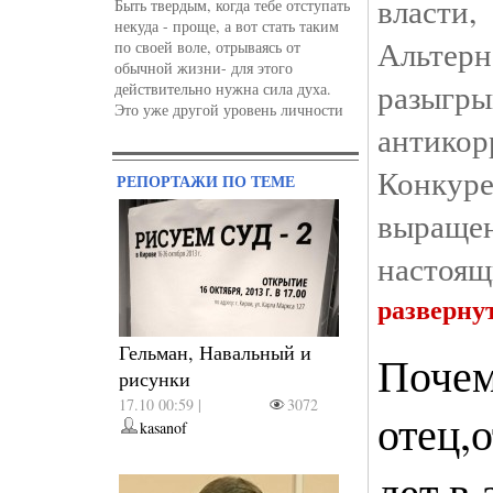
влас
Быть твердым, когда тебе отступать
некуда - проще, а вот стать таким
Альте
по своей воле, отрываясь от
обычной жизни- для этого
разыгр
действительно нужна сила духа.
Это уже другой уровень личности
антик
Конку
РЕПОРТАЖИ ПО ТЕМЕ
выращен
настоящ
разверну
Гельман, Навальный и
Почем
рисунки
17.10 00:59 |
3072
отец,
kasanof
лет в