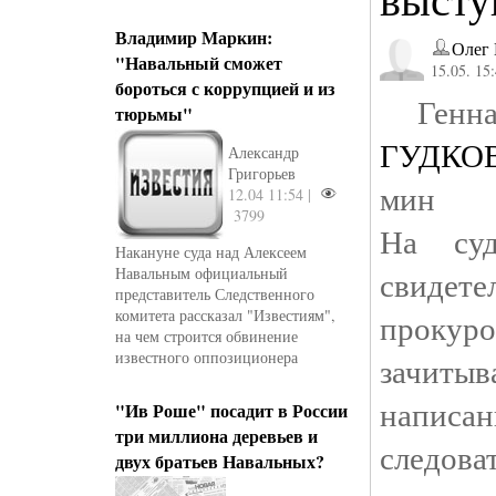
Владимир Маркин:
Олег 
"Навальный сможет
15.05. 15
бороться с коррупцией и из
тюрьмы"
ГУДКОВ
Александр
Григорьев
мин
12.04 11:54 |
3799
На суд
Накануне суда над Алексеем
Навальным официальный
свиде
представитель Следственного
комитета рассказал "Известиям",
прок
на чем строится обвинение
известного оппозиционера
зачит
написа
"Ив Роше" посадит в России
три миллиона деревьев и
следова
двух братьев Навальных?