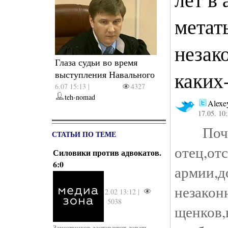
метат
незак
Глаза судьи во время
каких
выступления Навального
6.07 15:13 |
4327
teh-nomad
Alexe
17.05. 10
Поче
СТАТЬИ ПО ТЕМЕ
отец,о
Силовики против адвокатов.
6:0
армии
незако
2.02 13:12 |
5038
щенков
Защитников заставляют давать