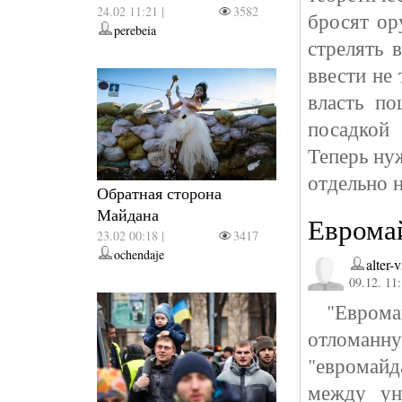
24.02 11:21 |
3582
бросят ор
perebeia
стрелять 
ввести не
власть п
посадкой
Теперь нуж
отдельно 
Обратная сторона
Майдана
Еврома
23.02 00:18 |
3417
ochendaje
alter-v
09.12. 11
"Евромай
отломанну
"евромайд
между ун