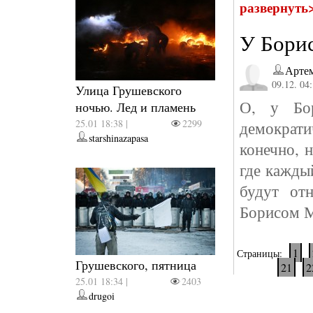
развернуть
У Борис
Арте
09.12. 04
Улица Грушевского
О, у Бор
ночью. Лед и пламень
25.01 18:38 |
2299
демократи
starshinazapasa
конечно, н
где кажды
будут от
Борисом 
1
Страницы:
Грушевского, пятница
21
2
25.01 18:34 |
2403
drugoi