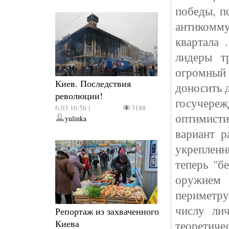
победы, п
антикомму
квартала 
лидеры т
огромный 
Киев. Последствия
доносить 
революции!
госучереж
6.03 16:56 |
3188
оптимист
yulinka
вариант р
укрепленн
теперь "б
оружием 
периметру
числу ли
Репортаж из захваченного
Киева
теоретиче