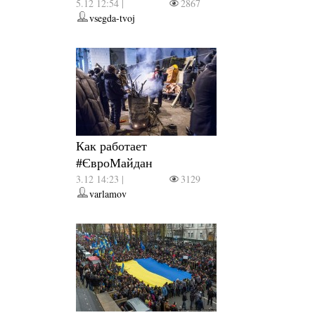
5.12 12:54 |
2867
vsegda-tvoj
Как работает
#ЄвроМайдан
3.12 14:23 |
3129
varlamov