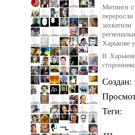
Митинги с
переросл
захватили
регионал
Харькове у
В Харьков
стороннико
Создан:
Просмо
Теги: