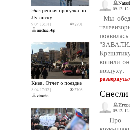
Natas
09.12. 12
Экстренная прогулка по
Луганску
Мы обедал
9.04 13:14 |
2901
телевизор
michael-bp
появилась
"ЗАВАЛИ
Крещатику
вопили он
воздуху.
развернуть
Киев. Отчет о поездке
8.04 17:52 |
2706
Снесли 
zimcha
Игор
09.12. 12
Про сно
возвышавш