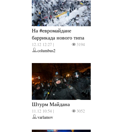
На #евромайдане
баррикада нового типа
12.12 12:27 |
3194
columbus2
Штурм Майдана
11.12 10:54 |
3052
varlamov