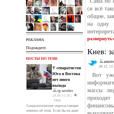
Сама по с
(и всё та
общие, за
на одну 
интерпрет
развернуть
РЕКЛАМА
Подождите.
Киев: з
ПОСТЫ ПО ТЕМЕ
amoro
09.12. 17
У сепаратистов
Юга и Востока
Вот уже 
нет иного
информаге
выхода
массы лю
vg-saveliev
24.04 11:18 |
приходят
5466
финансов
Социологические опросы говорят
именно об этом. Если бы на днях
выходящи