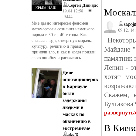
Сергей Давидис
Москаль
19.04 12:58 |
5444
Мне давно интересен феномен
sapojn
метаморфозы сознания немецкого
09.12. 14
народа в 30-е - 40-е годы. Как
Некоторые
сначала люди, отвергнув мораль,
культуру, религию и правду,
Майдане "
приняли зло, и как и когда поняли
памятник 
свою ошибку и раскаялись
Ленин - э
Двое
хотят мо
оппозиционеров
возражают
в Барнауле
были
Скажем, 
задержаны
Булгакова?
людьми в
развернуть
масках по
обвинению в
В Киев
экстремизме
aks78