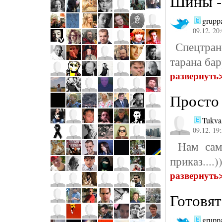
Шины - 
grupp
09.12. 20
Спецтранс
тарана бар
развернуть
Просто
Tukva
09.12. 19
Нам сами
приказ....
развернуть
Готовят
grupp