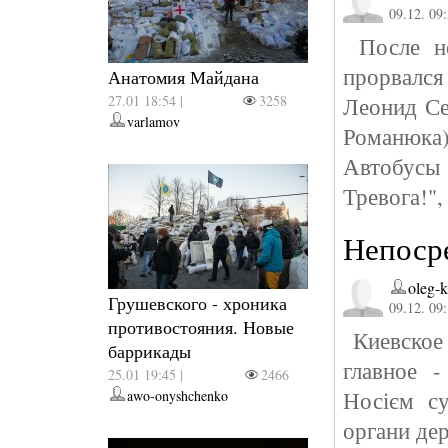
09.12. 09
После не
прорвался
Анатомия Майдана
27.01 18:54 |
3258
Леонид Се
varlamov
Романюка
Автобусы 
Тревога!",
Непоср
oleg-
Грушевского - хроника
09.12. 09
противостояния. Новые
Киевское 
баррикады
главное -
25.01 19:45 |
2466
Носієм су
awo-onyshchenko
органи де