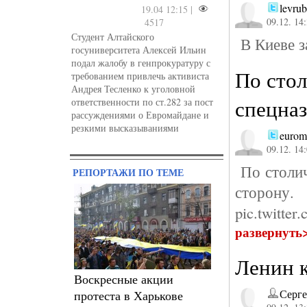
levrub
19.04 12:15 |
09.12. 14
4517
Студент Алтайского
В Киеве з
госуниверситета Алексей Ильин
подал жалобу в генпрокуратуру с
По стол
требованием привлечь активиста
Андрея Тесленко к уголовной
спецна
ответственности по ст.282 за пост
рассуждениями о Евромайдане и
резкими высказываниями
eurom
09.12. 14
По столич
РЕПОРТАЖИ ПО ТЕМЕ
сторо
pic.twitte
развернуть
Ленин к
Воскресные акции
Серг
протеста в Харькове