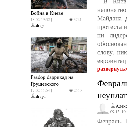
В Киеве 
непонятн
Война в Киеве
Майдана д
18.02 19:32 |
3741
протеста 
drugoi
ни лидер
обоснован
слову, ни
евроинтегр
развернуть
Разбор баррикад на
Февраль
Грушевского
17.02 11:54 |
2550
неуплат
drugoi
Алек
09.12. 10
Февраль. 