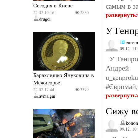
самым в з
Сегодня в Киеве
22.02 19:16 |
2880
развернуть
drugoi
У Генп
eurom
09.12. 11
У Генпрок
Андрей А
Барахлишко Януковича в
u_genproku
Межигорье
#Євромайда
22.02 17:44 |
3379
развернуть
avmalgin
Сижу в
kono
09.12. 10