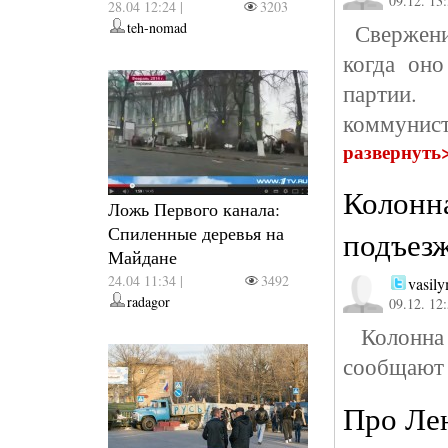
09.12. 13
28.04 12:24 |
3203
teh-nomad
Свержение
когда оно
партии. 
коммунист
развернуть
Колонна
Ложь Первого канала:
Спиленные деревья на
подъез
Майдане
24.04 11:34 |
3492
vasil
radagor
09.12. 12
Колонна 
сообщают 
Про Ле