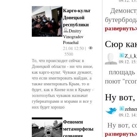
09.12. 15
Демонстр
Карго-культ
Донецкой
бутерброд
республики
развернуть
Dmitry
Vinogradov
Сюр ка
Ponaehal
21.04 12:50 |
5500
Z_i_k
То, что происходит сейчас в
09.12. 15
Донецкой области - ни что иное,
площадь 
как карго-культ. Чуваки думают,
что если имитировать майдан, а
поют "гсоп
также имитировать Крым, то и
будет, как в Киеве или в Крыму -
Ну вот,
золотозубых чуваков назначат
губернаторами и мэрами и все у
них будет хорошо
zehne
09.12. 14
Феномен
Ну вот, со
метаморфозы
развернуть
сознания