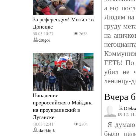
а его пос
Людям на 
За референдум! Митинг в
груду мет
Донецке
на аничко
30.03 10:27 |
2658
drugoi
негоциан
Коммунизм
ГЕТЬ! По 
убил не 
ленинцу-д
Вчера б
Нападение
пророссийского Майдана
Oleks
на проукраинский в
09.12. 11
Луганске
Я думаю т
10.03 12:41 |
2804
skorkin-k
было целы