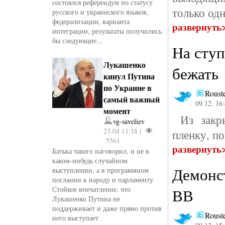
состоялся референдум по статусу
только од
русского и украинского языков,
федерализации, варианта
развернуть
интеграции, результаты получились
бы следующие...
На ступ
Лукашенко
бежать
кинул Путина
по Украине в
Roust
самый важный
09.12. 16
момент
Из закры
vg-saveliev
23.04 11:18 |
пленку, п
5561
развернуть
Батька такого наговорил, и не в
каком-нибудь случайном
Демонс
выступлении, а в программном
послании к народу и парламенту.
Стойкое впечатление, что
ВВ
Лукашенко Путина не
поддерживает и даже прямо против
Roust
него выступает