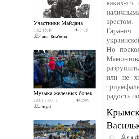
каких-то
наличными
арестом.
Участники Майдана
Гаранич 
3.02 15:49 |
3415
Саша Ком'яхов
украинско
Но поско
Мамонтова
разрушить
или не хо
триумфал
Музыка железных бочек
радость по
28.01 14:03 |
2599
drugoi
Крымски
Васильк
v-n-z