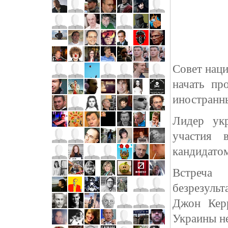
Совет нац
начать пр
иностранн
Лидер ук
участия 
кандидато
Встреча
безрезульт
Джон Керр
Украины н