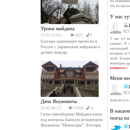
На Манежной 
что ты пресс
У нас ту
Уроки майдана
02.
27.02 15:43 |
6827
9
У нас тут к
Блогеры сравнивают протесты в
камазы? В с
России с украинским майданом и
вакханалией
делают выводы
которым от 
моей Большо
некоторых д
развернуть>>
Меня нес
02.
Дача Януковича
меня несут в 
23.02 00:12 |
13768
16
В нашем 
Силы самообороны Майдана взяли
поезд на
под контроль бывшую резиденцию
Януковича "Межигорье". Блогеры