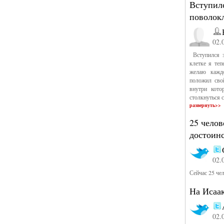
Вступил
поволокл
02.
Вступился з
клетке я теп
желаю каждо
положил сво
внутри кото
столкнуться
развернуть>>
25 челов
достоин
02.
Сейчас 25 че
На Исаа
02.