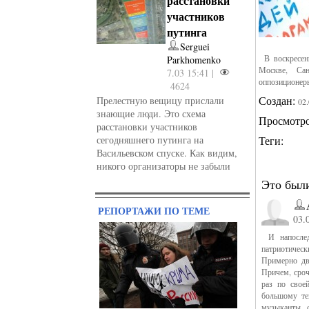
расстановки
участников
путинга
Serguei
В воскресень
Parkhomenko
Москве, Са
7.03 15:41 |
оппозиционер
4624
Создан:
Прелестную вещицу прислали
02
знающие люди. Это схема
Просмотр
расстановки участников
сегодняшнего путинга на
Теги:
Васильевском спуске. Как видим,
никого организаторы не забыли
Это был
РЕПОРТАЖИ ПО ТЕМЕ
03.
И напослед
патриотичес
Примерно две
Причем, сроч
раз по свое
большому те
музыканты, 