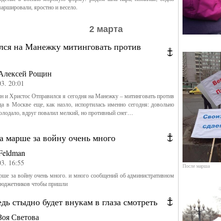
маршировали, яростно и весело.
2 марта
лся на Манежку митинговать против
Алексей Рощин
03. 20:01
 и Христос Отправился я сегодня на Манежку – митинговать против
а в Москве еще, как назло, испортилась именно сегодня: довольно
лодало, вдруг повалил мелкий, но противный снег…
а марше за войну очень много
Feldman
03. 16:55
После марша
рше за войну очень много. и много сообщений об административном
 бюджетников чтобы пришли
дь стыдно будет внукам в глаза смотреть
Зоя Светова