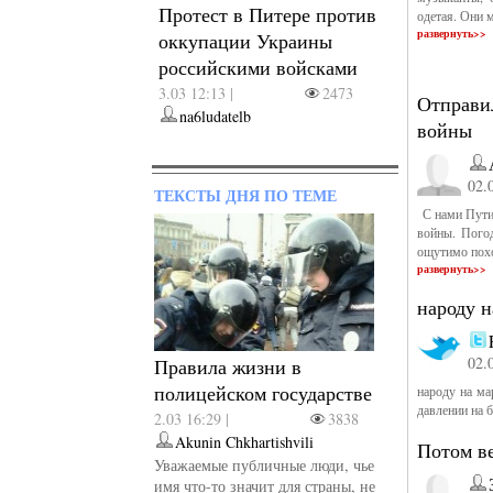
Протест в Питере против
одетая. Они 
развернуть>>
оккупации Украины
российскими войсками
3.03 12:13 |
2473
Отправи
na6ludatelb
войны
02.
ТЕКСТЫ ДНЯ ПО ТЕМЕ
С нами Путин
войны. Погод
ощутимо похо
развернуть>>
народу н
02.
Правила жизни в
полицейском государстве
народу на ма
давлении на
2.03 16:29 |
3838
Akunin Chkhartishvili
Потом ве
Уважаемые публичные люди, чье
имя что-то значит для страны, не