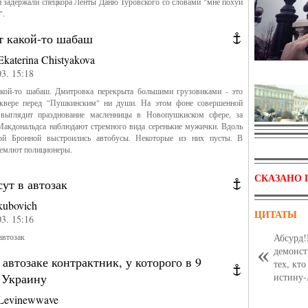
задержали спецкора Ленты Даню Туровского со словами "мне похуй
а".
т какой-то шабаш
Ekaterina Chistyakova
03. 15:18
акой-то шабаш. Дмитровка перекрыта большими грузовиками - это
квере перед "Пушкинским" ни души. На этом фоне совершенной
 выглядит празднование масленницы в Новопушкиском сфере, за
Макдональдса наблюдают стремного вида серенькие мужички. Вдоль
й Бронной выстроились автобусы. Некоторые из них пусты. В
ремлют полиционеры.
СКАЗАНО 
ут в автозак
kubovich
ЦИТАТЫ
03. 15:16
автозак
Абсурд!
Задержания на Ис
демонст
автозаке контрактник, у которого в 9
тех, кт
 Украину
истину-
Levinewwave