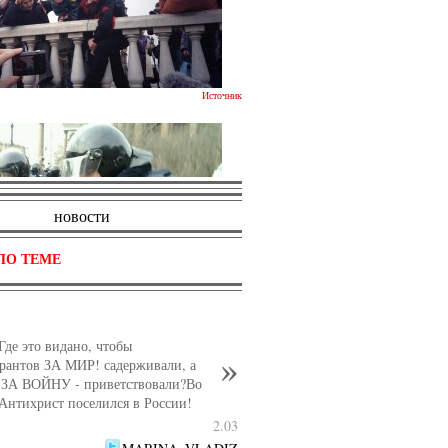
Источник
новости
ПО ТЕМЕ
Где это видано, чтобы
акиевской площади в Питере
рантов ЗА МИР! садерживали, а
Источник
о ЗА ВОЙНУ - приветствовали?Во
Антихрист поселился в России!
2.03