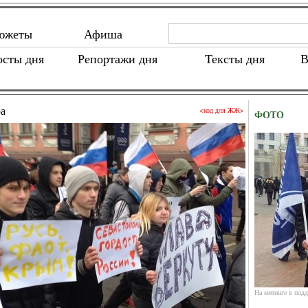
южеты
Афиша
осты дня
Репортажи дня
Тексты дня
В
ра
<код для ЖЖ>
ФОТО
На митинге в под