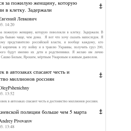
ся за пожилую женщину, которую
и в клетку. Задержали
Евгений Левкович
03. 14:20
Мама фотографа 
ОВД лекцию об и
а пожилую женщину, которую поволокли в клетку. Задержали. В
ерь бываю чаще, чем дома. Я вот что хочу сказать напоследок. Я
му представителю российской власти, и вообще каждому, кто
й кирпичик в эту войну и в травлю Украины, получить груз 200,
рого будут именно их дети и родственники. Я желаю им лично
 с Сашко Билым, Ярошем, мёртвым Умаровым и живым дьяволом.
ек в автозаках спасают честь и
ство миллионов россиян
OlegPshenichny
03. 13:52
ловек в автозаках спасают честь и достоинство миллионов россиян.
киевской полиции больше чем 5 марта
Акция в Нижнем 
Andrey Pivovarov
03. 13:48