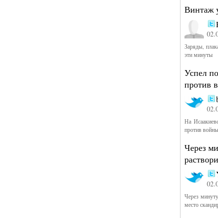
Винтаж 
02.
Заряды, плак
эти минуты
Успел по
против 
02.
На Исаакиевс
против войны
Через ми
раствор
02.
Через минуту
место сканди