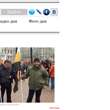
идео дня
Фото дня
держку ввода войск
Источник