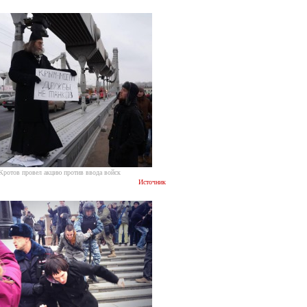
ротов провел акцию против ввода войск
Источник