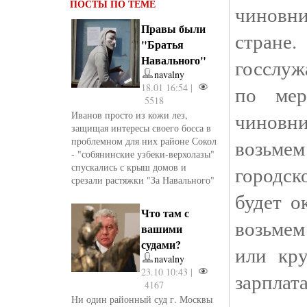
ПОСТЫ ПО ТЕМЕ
чиновн
Правы были
стране
"Братья
Навального"
госслуж
navalny
18.01 16:54 |
по мер
5518
чиновни
Иванов просто из кожи лез,
защищая интересы своего босса в
проблемном для них районе Сокол
возьме
- "собянинские узбеки-верхолазы"
спускались с крыш домов и
городск
срезали растяжки "За Навального"
будет о
Что там с
возьмем
вашими
судами?
или кр
navalny
23.10 10:43 |
зарплат
4167
Ни один районный суд г. Москвы