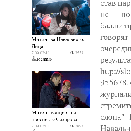
став на
не по
баллоти
говорят
Митинг за Навального.
очеред
Лица
7.09 02:48 |
3558
ре
iogannsb
http://s
955678
журнали
стреми
Митинг-концерт на
слона" 
проспекте Сахарова
Наваль
7.09 02:08 |
2897