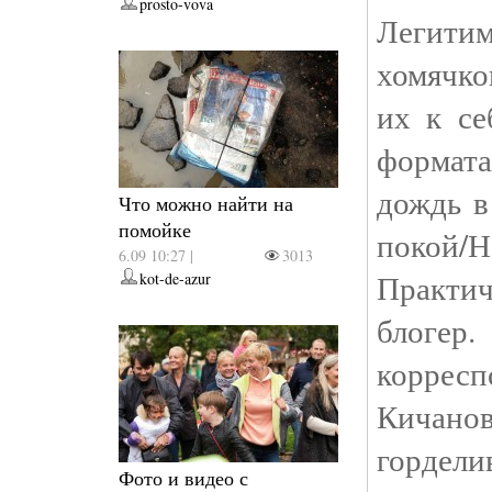
prosto-vova
Легити
хомячко
их к с
формата
дождь в
Что можно найти на
помойке
покой/
6.09 10:27 |
3013
Практич
kot-de-azur
блоге
коррес
Кичано
гордел
Фото и видео с