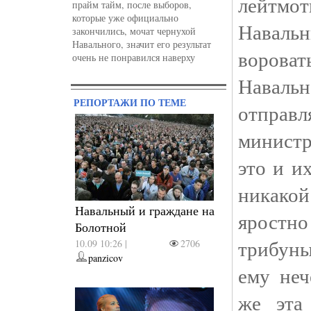
лейтмо
прайм тайм, после выборов,
которые уже официально
Навальн
закончились, мочат чернухой
Навального, значит его результат
ворова
очень не понравился наверху
Наваль
РЕПОРТАЖИ ПО ТЕМЕ
отправ
министр
это и и
никако
Навальный и граждане на
яростн
Болотной
трибуны
10.09 10:26 |
2706
panzicov
ему неч
же эта