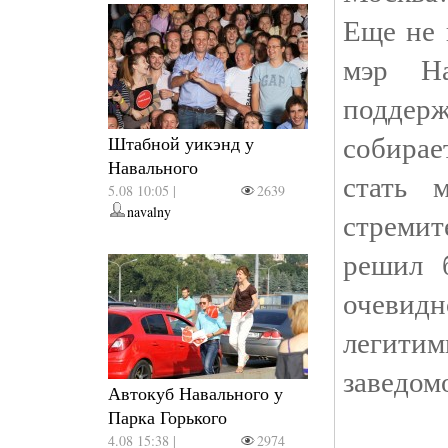
Еще не 
мэр Н
поддер
собирае
Штабной уикэнд у
Навального
стать 
5.08 10:05 |
2639
navalny
стреми
решил 
очевид
легити
заведом
Автокуб Навального у
Парка Горького
4.08 15:38 |
2974