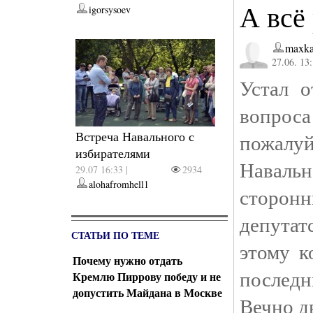
А всё
igorsysoev
maxka
27.06. 13
Устал 
вопроса
Встреча Навального с
пожалу
избирателями
Навальн
29.07 16:33 |
2934
alohafromhell1
сторо
депутат
СТАТЬИ ПО ТЕМЕ
этому к
Почему нужно отдать
последн
Кремлю Пиррову победу и не
допустить Майдана в Москве
Вечно д