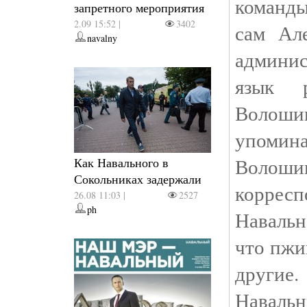
команды
запретного мероприятия
2.09 15:52 |
3402
сам Але
navalny
админис
язык р
Волошин
упомина
Волошин
Как Навального в
Сокольниках задержали
коррес
26.08 11:03 |
2527
ph
Навальн
что пжи
другие.
Наваль