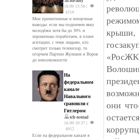
navalny
револю
18.09 13:58 |
4319
режимо
Мои примитивные и ненаучные
выводы: если мы поднимем явку
крыши,
молодёжи хотя бы до 30% и
хорошенько поработаем, в плане
госзак
агитации, с теми людьми, кто
смотрит только телевизор, то
«РосЖК
огорчим Партию Жуликов и Воров
до невозможности
Волошин
На
прези
федеральном
канале
возможн
Навального
они что
сравнили с
Гитлером
остает
teh-nomad
16.09 10:37 |
корруп
4912
Если на федеральном канале в