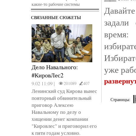
какие-то рабочие системы
Давайт
СВЯЗАННЫЕ СЮЖЕТЫ
задали
время:
избир
Избират
Дело Навального:
уже раб
#КировЛес2
разверну
9.02 11:09 |
201089
407
Ленинский суд Кирова вынес
повторный обвинительный
Страницы:
приговор Алексею
Навальному по делу о
хищении денег компании
"Кировлес" и приговорил его
к пяти годам условно.