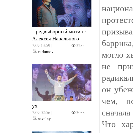
национ
протес
призыв
Предвыборный митинг
Алексея Навального
баррика
7.09 13:59 |
3283
могло х
varlamov
не при
радикал
он убеж
чем, п
ух
сначала
7.09 02:56 |
3088
navalny
Что хар