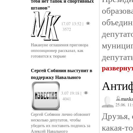
тебя нет тапок и спортивных
штанов"
образо
объеди
17.07 13:52 |
3572
депут
муници
Накануне оглашения приговора
оппозиционер рассказал, как
депутат
готовится к тюрьме
разверну
Сергей Собянин выступит в
поддержку Навального
Антиф
3.07 19:18 |
maxka
4041
25.06. 11
Друзья,
Сергей Собянин лично обзвонит
несколько депутатов, чтобы
какая-т
убедить их поставить подпись за
Алексей Навального