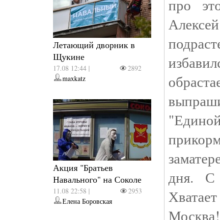
про эт
Алексе
подраст
Летающий дворник в
Щукине
избави
17.08 12:44 |
2892
обраста
maxkatz
выпраш
"Един
прикор
заматер
Акция "Братьев
дня. С
Навального" на Соколе
11.08 22:58 |
2953
Хватает
Елена Боровская
Москва!