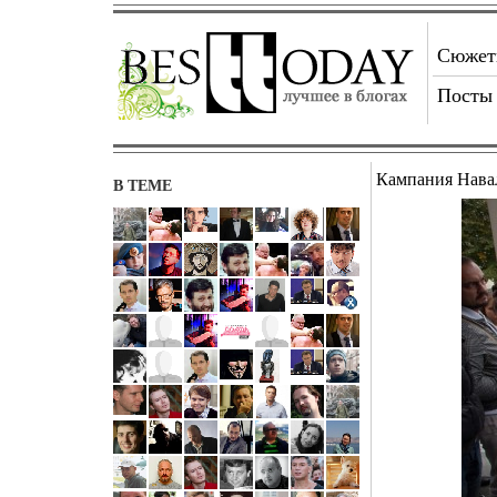
Сюже
Посты
Кампания Нава
В ТЕМЕ