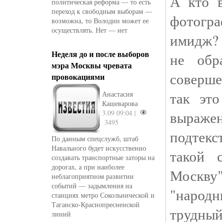
А кто в
политическая реформа — то есть
переход к свободным выборам —
фотогр
возможна, то Володин может ее
осуществлять. Нет — нет
имидж? 
Неделя до и после выборов
не обр
мэра Москвы чревата
соверше
провокациями
так эт
Анастасия
Кашеварова
выраже
3.09 09:04 |
3495
подтекс
По данным спецслужб, штаб
Навального будет искусственно
такой 
создавать транспортные заторы на
дорогах, а при наиболее
Москву
неблагоприятном развитии
событий — задымления на
"народ
станциях метро Сокольнической и
Таганско-Краснопресненской
трудны
линий