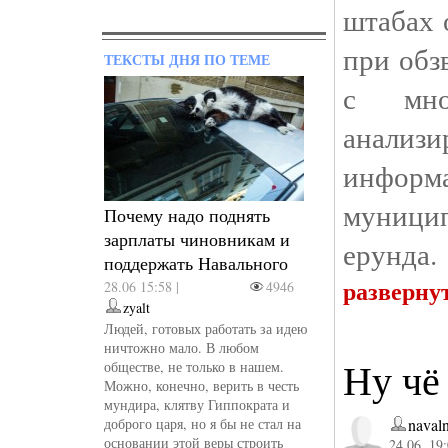
штабах 
при обз
ТЕКСТЫ ДНЯ ПО ТЕМЕ
с мно
анализи
информ
муницип
Почему надо поднять
зарплаты чиновникам и
ерунда.
поддержать Навального
разверну
28.06 15:58 |
4946
zyalt
Людей, готовых работать за идею
ничтожно мало. В любом
Ну чё
обществе, не только в нашем.
Можно, конечно, верить в честь
мундира, клятву Гиппократа и
доброго царя, но я бы не стал на
naval
основании этой веры строить
24.06. 19