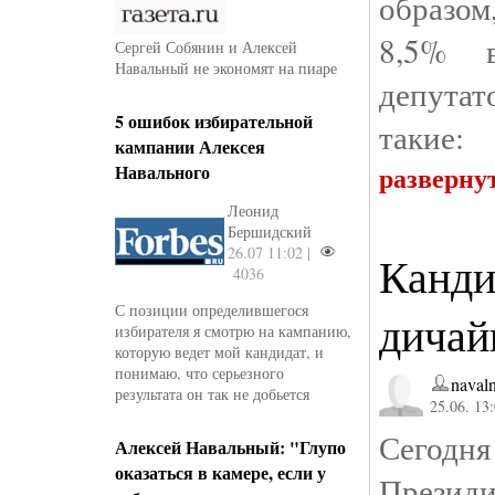
образом
8,5% в
Сергей Собянин и Алексей
Навальный не экономят на пиаре
депутат
5 ошибок избирательной
такие:
кампании Алексея
разверну
Навального
Леонид
Бершидский
26.07 11:02 |
Канди
4036
С позиции определившегося
дичай
избирателя я смотрю на кампанию,
которую ведет мой кандидат, и
понимаю, что серьезного
naval
результата он так не добьется
25.06. 13
Сегодн
Алексей Навальный: "Глупо
оказаться в камере, если у
Презид