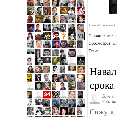
Алексей Навальный п
Создан:
27.06.201
Просмотров:
12
Теги:
Навал
срока
maxka
30.06. 04
Сижу я,