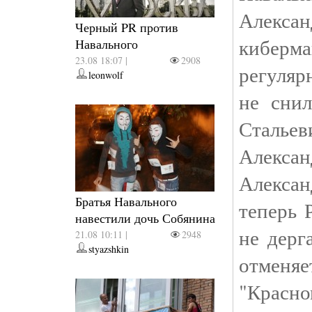
Алекс
Черный PR против
киберм
Навального
23.08 18:07 |
2908
регуляр
leonwolf
не снил
Сталье
Алекса
Алексан
Братья Навального
теперь 
навестили дочь Собянина
не дерг
21.08 10:11 |
2948
styazshkin
отменя
"Красно