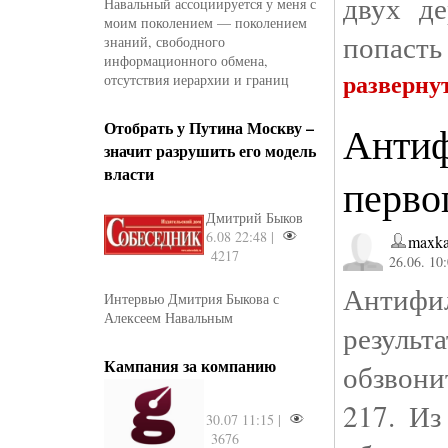
двух д
Навальный ассоциируется у меня с
моим поколением — поколением
попасть 
знаний, свободного
информационного обмена,
разверну
отсутствия иерархии и границ
Отобрать у Путина Москву –
Антиф
значит разрушить его модель
власти
перво
Дмитрий Быков
6.08 22:48 |
maxka
4217
26.06. 10
Антифил
Интервью Дмитрия Быкова с
Алексеем Навальным
резуль
Кампания за компанию
обзвонит
217. Из
30.07 11:15 |
3676