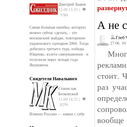
Дмитрий Быков
разверну
12.09 13:33 |
3780
А не 
Самая большая ошибка, которую
можно сейчас сделать, - это
Глеб 
московский майдан, повторение
27.06. 10
украинского сценария-2004. Тогда
добились третьего тура, победы
Много
Ющенко, взлета самоуважения - и
получили через четыре года
реклам
Януковича.
стоит. 
Свидетели Навального
раз уча
Станислав
Белковский
опреде
11.09 14:32 |
4259
сопров
Измени Россию — начни с себя
вообще 