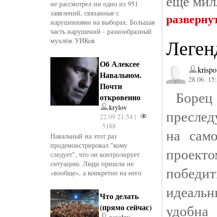
еще мил
не рассмотрел ни одно из 951
заявлений, связанные с
разверну
нарушениями на выборах. Большая
часть нарушений - разнообразный
Леген
мухлёж УИКов
Об Алексее
krispo
Навальном.
28.06. 15
Почти
Борец 
откровенно
krylov
преслед
22.09 21:54 |
5188
на сам
Навальный на этот раз
продемонстрировал "кому
проект
следует", что он контролирует
ситуацию. Люди пришли не
победи
«вообще», а конкретно на него
идеальн
Что делать
удобн
(прямо сейчас)