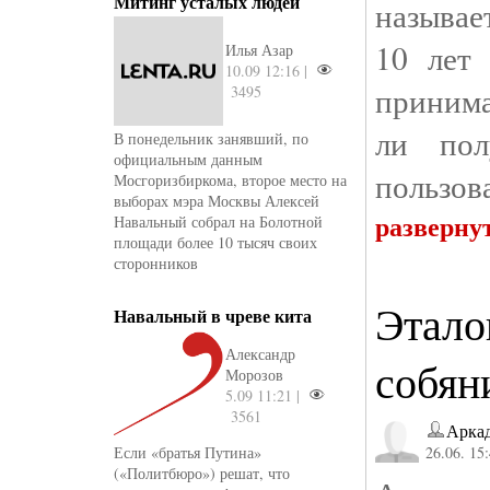
Митинг усталых людей
называе
10 лет
Илья Азар
10.09 12:16 |
принима
3495
ли пол
В понедельник занявший, по
официальным данным
пользов
Мосгоризбиркома, второе место на
выборах мэра Москвы Алексей
разверну
Навальный собрал на Болотной
площади более 10 тысяч своих
сторонников
Этало
Навальный в чреве кита
Александр
собян
Морозов
5.09 11:21 |
3561
Аркад
Если «братья Путина»
26.06. 15
(«Политбюро») решат, что