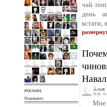
чай поп
день а
кстати, 
разверну
Почем
чинов
Навал
zyalt
РЕКЛАМА
28.06. 16
Подождите.
Мне не