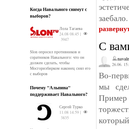
эстетич
Когда Навального снимут с
заебало.
выборов?
разверну
Лола Тагаева
24.08 08:45 |
3947
С вам
Slon опросил противников и
соратников Навального: что он
naval
должен сделать, чтобы
26.06. 15
Мосгоризбирком наконец снял его
Во-перв
с выборов
мы сде
Почему "Альпина"
поддерживает Навального?
Приме
торжест
Сергей Турко
11.08 14:59 |
который
3835