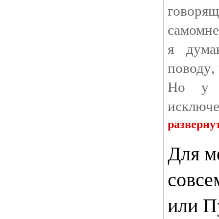
говорящ
самомн
я дума
поводу,
Но у в
исключе
разверну
Для м
совсе
или П