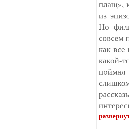
плащ», 
из эпиз
Но филь
совсем п
как все
какой-
поймал
слишком
рассказ
интерес
разверну