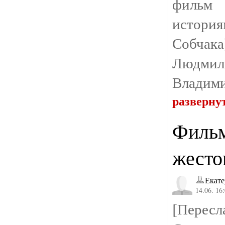
фильм
история
Собчак
Людм
Владими
разверну
Фильм
жесто
Екате
14.06. 16
[Перес