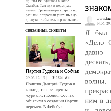
прибил Венедиктова в холле
знако
Октября. Там пух и перья уже
летели. Организаторы вовремя их
разняли, попросили унять пыл до
www.fac
диспута, чтобы весь пар не вышел.
14.06. 20
Я был 
СВЯЗАННЫЕ СЮЖЕТЫ
«Дело 
давно
деска
демокр
Партия Гудкова и Собчак
29.03 12:15 |
5386
6
волны
Политик Дмитрий Гудков и
прекрас
кандидат в президенты
журналист Ксения Собчак
ним в д
объявили о создании Партии
перемен. В Фейсбуке
и вовс