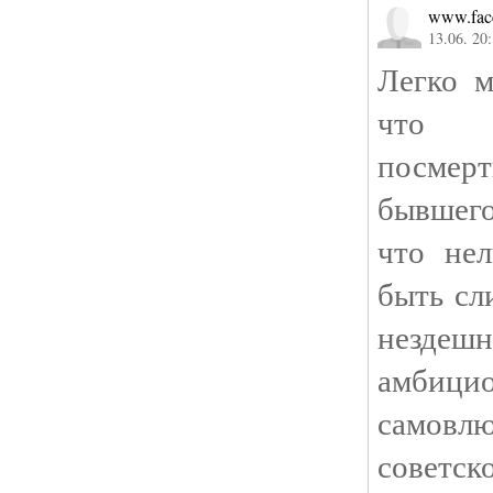
www.fac
13.06. 20
Легко 
что #
посме
бывшего
что не
быть с
незде
амб
самовл
советск