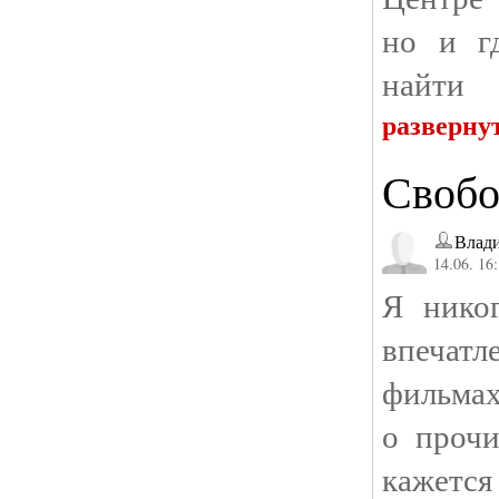
но и г
найти
разверну
Свобо
Влад
14.06. 16
Я нико
впечат
фильма
о прочи
кажет