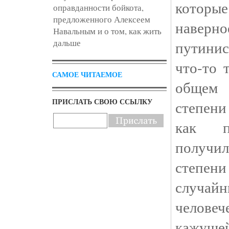
которые
оправданности бойкота,
предложенного Алексеем
наве
Навальным и о том, как жить
дальше
путинис
что-то 
САМОЕ ЧИТАЕМОЕ
общем
ПРИСЛАТЬ СВОЮ ССЫЛКУ
степени
как п
получ
степе
случ
человеч
кажущ