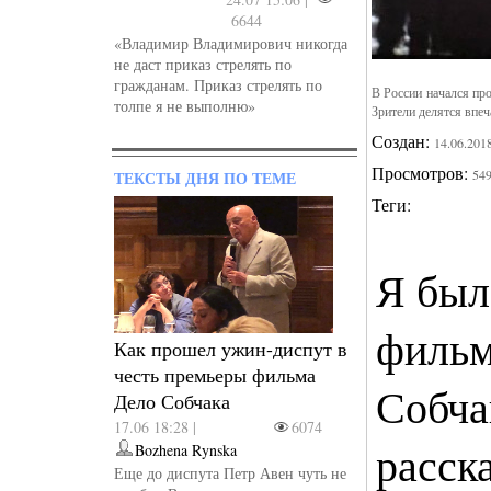
6644
«Владимир Владимирович никогда
не даст приказ стрелять по
гражданам. Приказ стрелять по
В России начался пр
толпе я не выполню»
Зрители делятся впе
Создан:
14.06.201
Просмотров:
54
ТЕКСТЫ ДНЯ ПО ТЕМЕ
Теги:
Я был
фильм
Как прошел ужин-диспут в
честь премьеры фильма
Собча
Дело Собчака
17.06 18:28 |
6074
расск
Bozhena Rynska
Еще до диспута Петр Авен чуть не