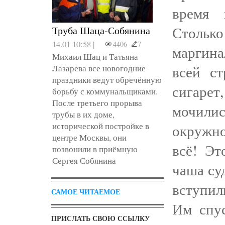
время 
Столько
Труба Шаца-Собянина
14.01 10:58 |
4406
7
маргин
Михаил Шац и Татьяна
всей с
Лазарева все новогодние
праздники ведут обречённую
сигарет
борьбу с коммунальщиками.
После третьего прорыва
мочилис
трубы в их доме,
исторической постройке в
окружно
центре Москвы, они
всё! Эт
позвонили в приёмную
Сергея Собянина
чаша су
вступи
САМОЕ ЧИТАЕМОЕ
Им спус
ПРИСЛАТЬ СВОЮ ССЫЛКУ