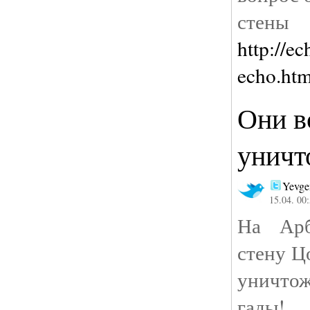
стены
http://e
echo.ht
Они в
уничт
Yevge
15.04. 00
На Арб
стену Ц
уничто
гады!