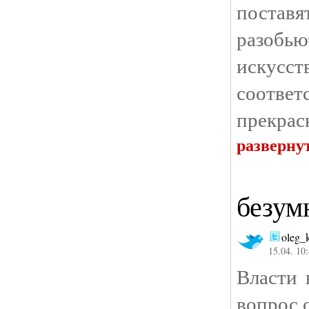
постав
разобь
искусс
соотве
прекрас
разверну
безум
oleg_
15.04. 10
Власти 
вопрос 