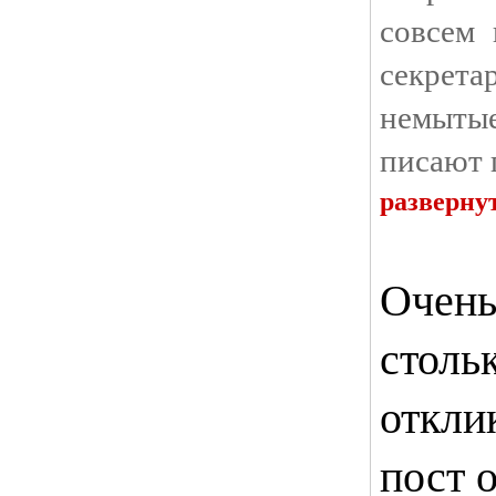
совсем 
секрета
немыт
писают 
разверну
Очень
столь
откли
пост 