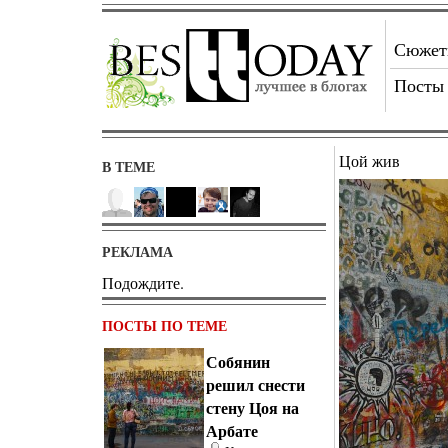
Сюже
Посты
Цой жив
В ТЕМЕ
РЕКЛАМА
Подождите.
ПОСТЫ ПО ТЕМЕ
Собянин
решил снести
стену Цоя на
Арбате