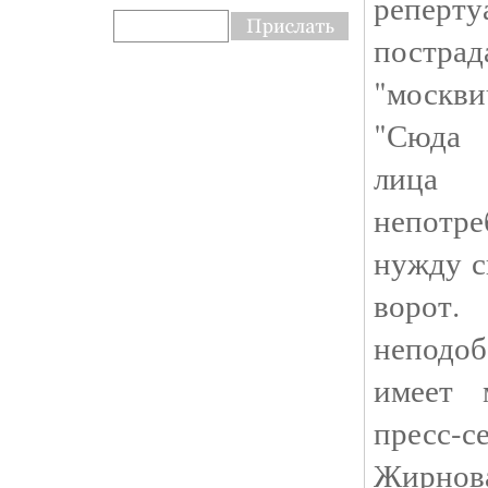
реп
постра
"москви
"Сюда 
лица
непотр
нужду с
воро
неподоб
имеет 
пресс-
Жирнова