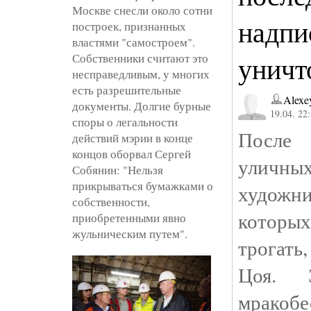
Москве снесли около сотни
надпи
построек, признанных
властями "самостроем".
Собственники считают это
уничт
несправедливым, у многих
есть разрешительные
Alexe
документы. Долгие бурные
19.04. 22
споры о легальности
После
действий мэрии в конце
концов оборвал Сергей
улич
Собянин: "Нельзя
прикрываться бумажками о
художн
собственности,
которы
приобретенными явно
жульническим путем".
трогать
Цоя. 
мракобе