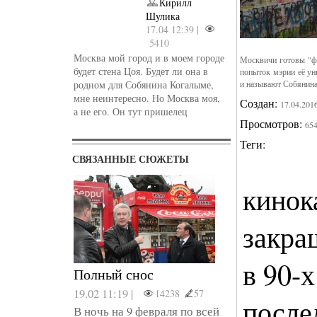
Кирилл
Шулика
17.04 12:39 |
5410
Москва мой город и в моем городе
Москвичи готовы "фи
будет стена Цоя. Будет ли она в
попыток мэрии её ун
родном для Собянина Когалыме,
и называют Собянин
мне неинтересно. Но Москва моя,
Создан:
17.04.201
а не его. Он тут пришелец
Просмотров:
65
Теги:
СВЯЗАННЫЕ СЮЖЕТЫ
кинок
закра
в 90-х
Полный снос
19.02 11:19 |
14238
57
после
В ночь на 9 февраля по всей