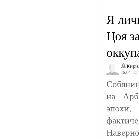
Я лич
Цоя з
оккуп
Кири
16.04. 15
Собянин
на Арб
эпох
фактиче
Наверн