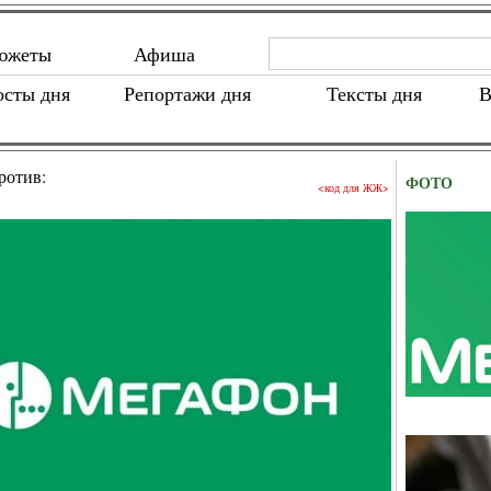
южеты
Афиша
осты дня
Репортажи дня
Тексты дня
В
ротив:
ФОТО
<код для ЖЖ>