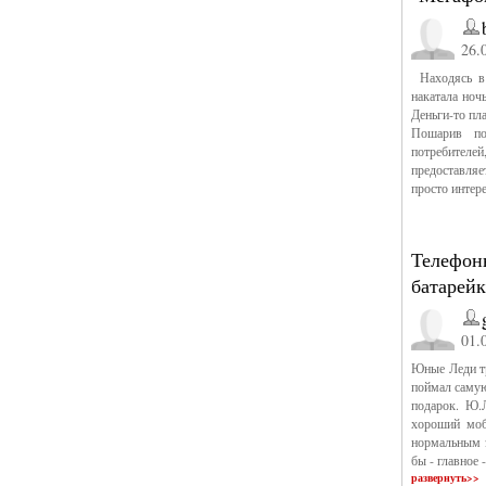
26.
Находясь в 
накатала ноч
Деньги-то пл
Пошарив по
потребителей
предоставля
просто интер
Телефон
батарейк
01.
Юные Леди тр
поймал самую
подарок. Ю.Л
хороший моб
нормальным э
бы - главное 
развернуть>>