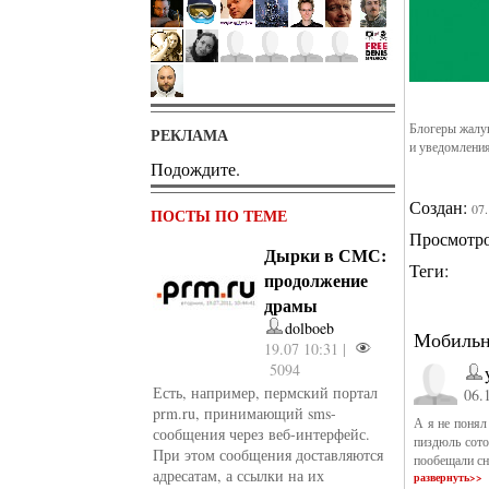
Блогеры жалую
РЕКЛАМА
и уведомлени
Подождите.
Создан:
07
ПОСТЫ ПО ТЕМЕ
Просмотр
Дырки в СМС:
Теги:
продолжение
драмы
dolboeb
Мобильн
19.07 10:31 |
5094
Есть, например, пермский портал
06.
prm.ru, принимающий sms-
А я не понял
сообщения через веб-интерфейс.
пиздюль сото
При этом сообщения доставляются
пообещали сн
адресатам, а ссылки на их
развернуть>>