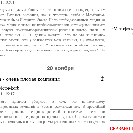
11. 16:01
имися руками, боюсь, что все написанное пропадет, не смогу
ост. Началась очередная, как я чувствую, тяжба с Мегафоном.
чью не было Интернета. Звоню. На то, чтобы дозвониться, уходит 40
шка Мария с этими их плебейско-офисными интонациями начинает
«Мегафон»
о ведутся планово-профилактические работы и потому связи у
ей "пока" нет и я "должна ожидать". Что же это за планово-
ские работы, если у пользователя меня связи нет, а у мужа моего,
т в той же комнате, связь есть? Спрашиваю - коль работы плановые,
адо было предупредить клиентов? в ответ дежурное "ождайте". Ну
лась.
20 ноября
 - очень плохая компания
victor-korb
11. 19:17
новь пришлось убедиться в том, что по-настоящему
нтированных компаний в России фактически нет. В простейшей
вместо принятия очевидных решений в интересах клиента, ни
ли компании, ни ее дилеры не проявили должной внимательности и
льно сомневаться в том, что репутация компании хоть что-то для них
СКАЗАНО 