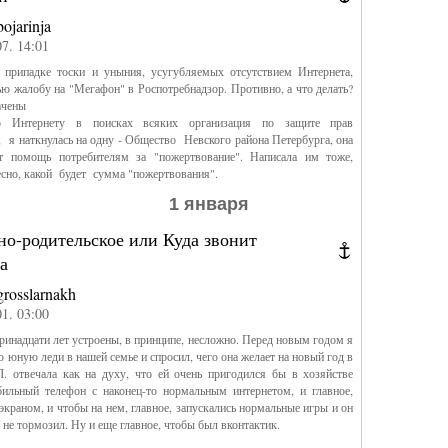
bojarinja
07. 14:01
припадке тоски и уныния, усугубляемых отсутствием Интернета,
ью жалобу на "Мегафон" в Роспотребнадзор. Противно, а что делать?
ачены
 Интернету в поисках всяких организация по защите прав
, я наткнулась на одну - Общество Невского района Петербурга, она
ет помощь потребителям за "пожертвование". Написала им тоже,
есно, какой будет сумма "пожертвования".
1 января
но-родительское или Куда звонит
а
grosslarnakh
01. 03:00
инадцати лет устроены, в принципе, несложно. Перед новым годом я
 юную леди в нашей семье и спросил, чего она желает на новый год в
. отвечала как на духу, что ей очень пригодился бы в хозяйстве
ильный телефон с наконец-то нормальным интернетом, и главное,
краном, и чтобы на нем, главное, запускались нормальные игры и он
- не тормозил. Ну и еще главное, чтобы был вконтактик.