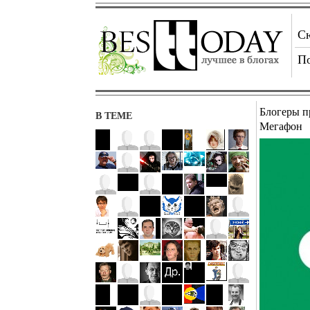
С
П
Блогеры п
В ТЕМЕ
Мегафон