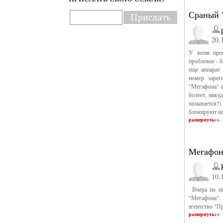
Сраный 
20.
У меня проп
проблемы - б
еще аппарат
номер зарег
"Мегафона" в
болеет, нику
называется?
блокируют на
развернуть>>
Мегафо
10.
Вчера по по
"Мегафона".
агентство "П
развернуть>>