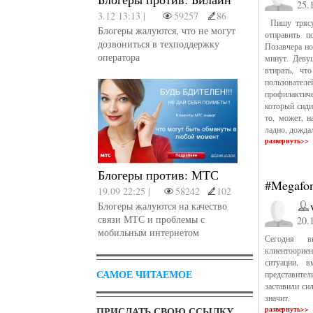
25.
3.12 13:13 |
59257
86
Пишу трясущ
Блогеры жалуются, что не могут
отправить п
дозвониться в техподдержку
Позавчера но
оператора
минут. Деву
втирать, чт
пользовател
профилактиче
который сиди
то, может, н
ладно, дожда
развернуть>>
Блогеры против: МТС
#Megafon
19.09 22:25 |
58242
102
Блогеры жалуются на качество
связи МТС и проблемы с
20.
мобильным интернетом
Сегодня в
клиентоорие
ситуации, 
САМОЕ ЧИТАЕМОЕ
представите
заставили си
значит.
ПРИСЛАТЬ СВОЮ ССЫЛКУ
развернуть>>