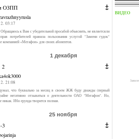
м ОЗПП
ВИДЕО
zavrazhnyyrusla
12. 03:17
 Обращаюсь к Вам с убедительной просьбой объяснить, не являетсяли
прав потребителей правила пользования услугой "Замени гудок"
е компанией «Мегафон» для своих абонентов.
1 декабря
 2
ka4ok3000
Заявле
12. 21:08
умал, что буквально за месяц в своем ЖЖ буду дважды (первый
крайне негативно отзываться о деятельности ОАО "Мегафон". Но,
че никак. Ибо ерунда творится полная.
25 ноября
-3
bojarinja