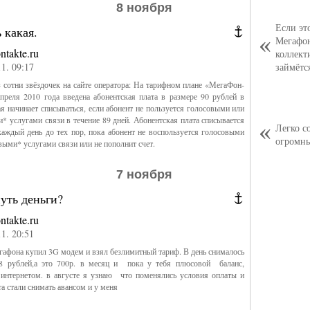
8 ноября
Если эт
 какая.
Мегафон
ntakte.ru
коллект
11. 09:17
займётс
 сотни звёздочек на сайте оператора: На тарифном плане «МегаФон-
преля 2010 года введена абонентская плата в размере 90 рублей в
ая начинает списываться, если абонент не пользуется голосовыми или
* услугами связи в течение 89 дней. Абонентская плата списывается
Легко с
аждый день до тех пор, пока абонент не воспользуется голосовыми
огромн
выми* услугами связи или не пополнит счет.
7 ноября
уть деньги?
ntakte.ru
11. 20:51
егафона купил 3G модем и взял безлимитный тариф. В день снималось
8 рублей,а это 700р. в месяц и пока у тебя плюсовой баланс,
 интернетом. в августе я узнаю что поменялись условия оплаты и
ета стали снимать авансом и у меня