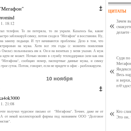
"Мегафон"
ЦИТАТЫ
promind
Зачем в
11. 18:12
смакует
ал телефон. То ли потеряла, то ли украли. Казалось бы, какие
делаете 
ыстро заблокируй симку, потом сходи в "Мегафон" и восстанови. Ну,
 на замену подыщи. И тут начинаются проблемы. Дело в том, что
истрирован на мужа. Хотя все эти годы (с момента появления
 Омске) пользовалась им я. Он и на визитках у меня указан. А муж
да идти не может. Ночью звоню в службу техподдержки (или как она
Судя по
) "Мегафона", сообщаю номер, паспортные данные мужа, и симку
Мегафон
 трое суток. Потом, говорят, если не придете в офис - разблокируем.
Яндексо
Весь на
10 ноября
и верхи,
п@здос
н
ka4ok3000
11. 21:08
Кто сли
чте получил чудесное письмо от "Мегафона". Точнее, даже не от
 А от некой коллекторской фирмы под названием ООО "Долговое
Это он,
ристав".