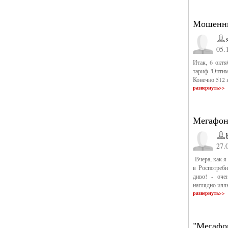
Мошенни
05.
Итак, 6 октя
тариф 'Оптим
Конечно 512 н
развернуть>>
Мегафон
27.
Вчера, как я
в Роспотребн
диво! - оче
наглядно илл
развернуть>>
"Мегафо