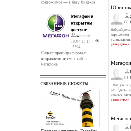
содержимое — в базу Яндекса
Юриста
Мегафон в
06.
открытом
доступе
Добрый день.
нарушением 
szhaman
установленны
18.07 15:15 |
развернуть>>
5394
Яндекс проиндексировал
отправленные смс с сайта
Мегафон
мегафона
01.
СВЯЗАННЫЕ СЮЖЕТЫ
Вот уж не д
раз здесь) 
кажется, ина
развернуть>>
Мегафон
Блогеры против: Билайн