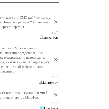
ы читаете эти СМС-ки? Что вы там
е? Зачем эти репосты? То, что вы
- грязно, братцы.
18.07
diana-ledi
 текстам СМС-сообщений
а, любезно предоставленных
м, модернизация невозможна.
род, включая низы, жрущие водку,
 сидящие в all inclusive, занят
траданиями.
18.07
kmartynov
вает всей стране смски обо мне?
 это он, оператор Мегафон.
18.07
Uberkatze