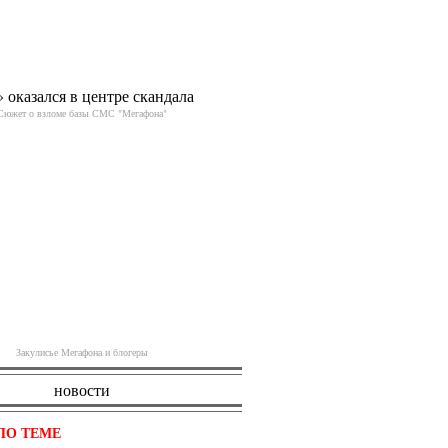
 оказался в центре скандала
Сюжет о взломе базы СМС "Мегафона"
Закулисье Мегафона и блогеры
новости
ПО ТЕМЕ