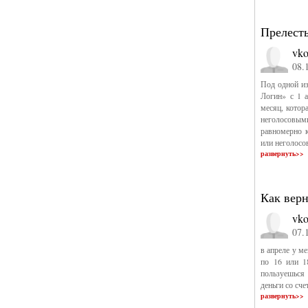
Прелесть
vko
08.
Под одной из
Логин» с 1 а
месяц, котор
неголосовыми
равномерно к
или неголосо
развернуть>>
Как верн
vko
07.
в апреле у м
по 16 или 1
пользуешься
деньги со сч
развернуть>>