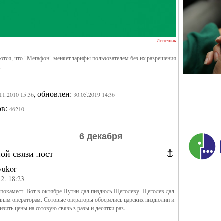
Источник
тся, что "Мегафон" меняет тарифы пользователем без их разрешения
я
, обновлен:
.11.2010 15:36
30.05.2019 14:36
ов:
46210
6 декабря
ой связи пост
yukor
12. 18:23
 покамест. Вот в октябре Путин дал пиздюль Щеголеву. Щеголев дал
вым операторам. Сотовые операторы обосрались царских пиздюлин и
изить цены на сотовую связь в разы и десятки раз.