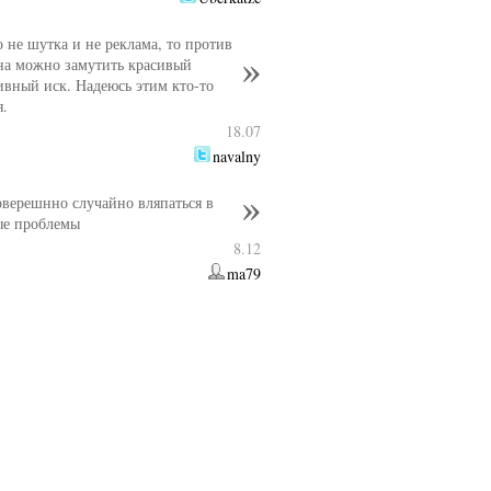
о не шутка и не реклама, то против
а можно замутить красивый
ивный иск. Надеюсь этим кто-то
я.
18.07
navalny
оверешнно случайно вляпаться в
ые проблемы
8.12
ma79