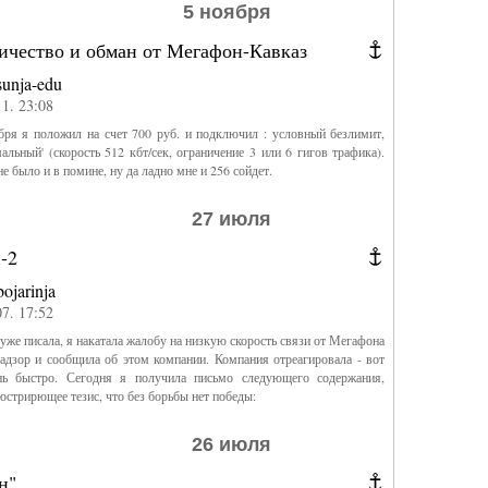
5 ноября
чество и обман от Мегафон-Кавказ
sunja-edu
11. 23:08
бря я положил на счет 700 руб. и подключил : условный безлимит,
альный' (скорость 512 кбт/сек, ограничение 3 или 6 гигов трафика).
е было и в помине, ну да ладно мне и 256 сойдет.
27 июля
-2
bojarinja
07. 17:52
 уже писала, я накатала жалобу на низкую скорость связи от Мегафона
адзор и сообщила об этом компании. Компания отреагировала - вот
нь быстро. Сегодня я получила письмо следующего содержания,
юстрирющее тезис, что без борьбы нет победы:
26 июля
н"