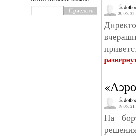
dolbo
20.05. 23
Директ
вчераш
приветс
разверну
«Аэро
dolbo
19.05. 21
На бор
решения