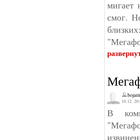
мигает 
смог. Н
близких
"Мегафо
разверну
Мегаф
bojari
10.12. 20
В комм
"Мегаф
извинен