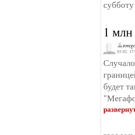
субботу
1 млн
roveg
03.02. 17
Случал
границе
будет т
"Мегафо
разверну