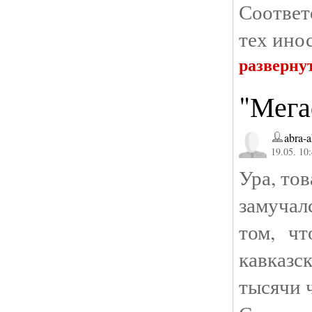
Соответ
тех ино
разверну
"Мега
abra-
19.05. 10
Ура, то
замучал
том, ч
кавказс
тысячи 