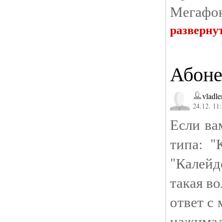
Мегафон
разверну
Абоне
vladl
24.12. 11
Если ва
типа: "
"Калейд
такая в
ответ с
нажима