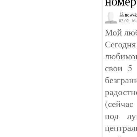
номер
new-k
02.02. 16
Мой люб
Сегодн
любимог
свои 5 
безгра
радостн
(сейчас
под лу
централ