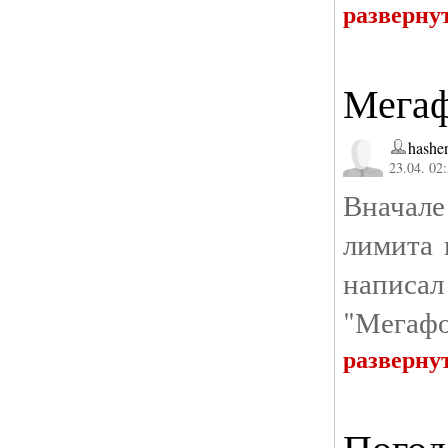
разверну
Мегаф
hashe
23.04. 02
Вначале
лимита 
написал
"Мегафо
разверну
Погод