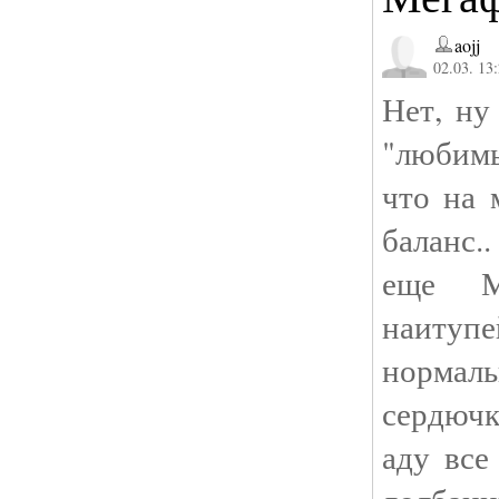
aojj
02.03. 13
Нет, ну
"любимы
что на 
баланс..
еще М
наитупе
нормаль
сердючк
аду все