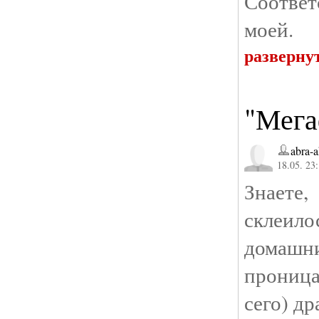
Соответ
моей.
разверну
"Мега
abra-
18.05. 23
Знаете,
склеило
домашни
проница
сего) др