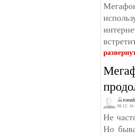
Мегафон
использ
интерн
встретит
разверну
Мегаф
продо
romafr
08.12. 16
Не част
Но быва