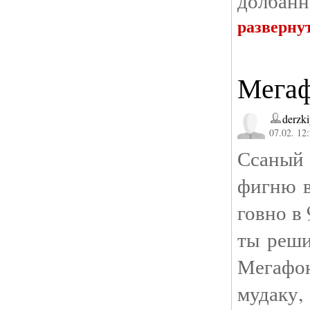
долбанн
разверну
Мега
derzk
07.02. 12
Ссаный 
фигню в
говно в 
ты реши
Мегафон
мудаку