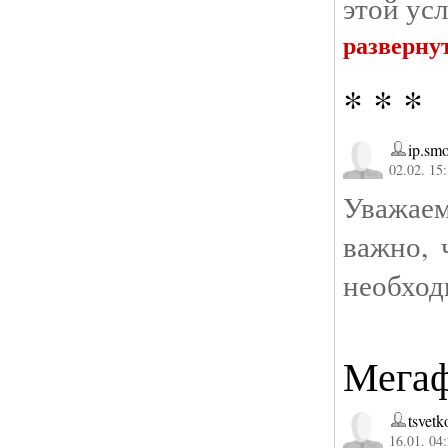
этой ус
разверну
* * *
ip.smo
02.02. 15
Уважаем
важно, 
необход
Мегаф
tsvet
16.01. 04