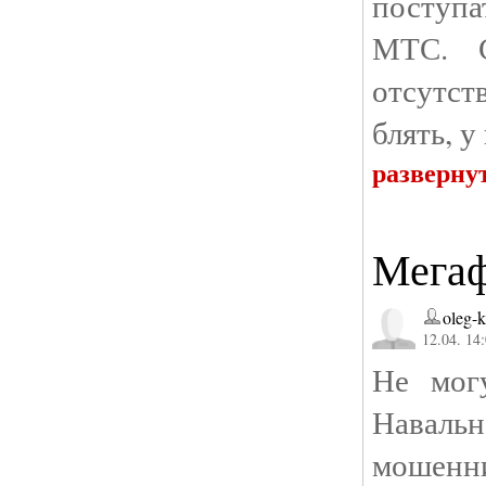
поступат
МТС. С
отсутст
блять, у
разверну
Мегаф
oleg-
12.04. 14
Не мог
Навальн
мошенн