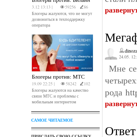
3.12 13:13 |
59256
86
разверну
Блогеры жалуются, что не могут
дозвониться в техподдержку
оператора
Мегаф
dinoz
24.05. 12
Мне сег
Блогеры против: МТС
четыре
19.09 22:25 |
58242
102
рода htt
Блогеры жалуются на качество
связи МТС и проблемы с
разверну
мобильным интернетом
САМОЕ ЧИТАЕМОЕ
Ответ
ПРИСЛАТЬ СВОЮ ССЫЛКУ