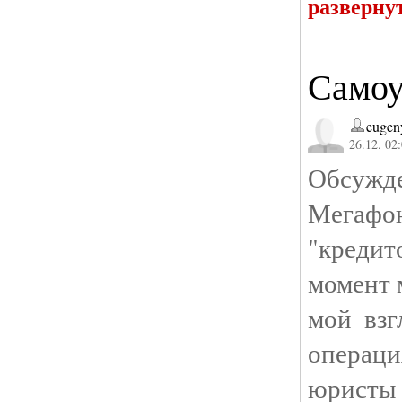
разверну
Самоу
eugen
26.12. 02
Обсужде
Мегаф
"кредит
момент 
мой взг
операци
юристы 