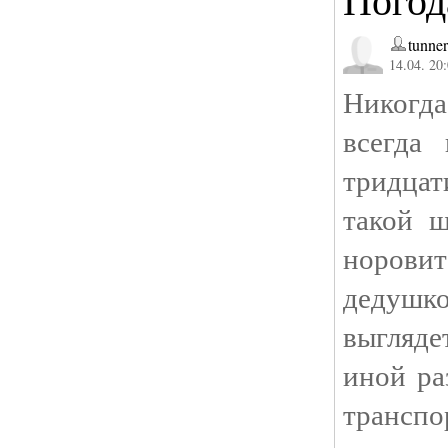
tunner
14.04. 20
Никогда
всегда
тридцат
такой ш
норовит
дедушк
выгляде
иной ра
транспо