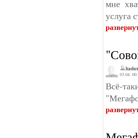
мне хва
услуга с
разверну
"Сово
hashe
03.04. 00
Всё-так
"Мегафо
разверну
Мегаф