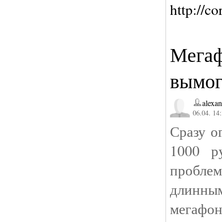
http://c
Мегаф
вымог
alexa
06.04. 14
Сразу о
1000 р
проблем
длинным
мегафон