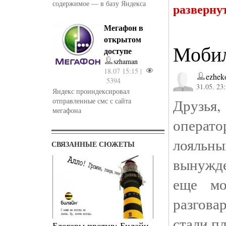
содержимое — в базу Яндекса
разверну
Мегафон в
открытом
Мобил
доступе
szhaman
18.07 15:15 |
ezhek
5394
31.05. 23
Яндекс проиндексировал
Друзья,
отправленные смс с сайта
мегафона
операто
лояльн
СВЯЗАННЫЕ СЮЖЕТЫ
вынужде
еще мо
разгова
стали пл
Блогеры против: Билайн