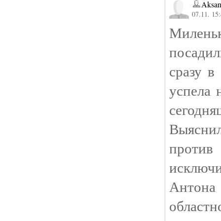
Aksan
07.11. 15
Милен
посадил
сразу в
успела 
сегодн
Выяснил
проти
исклю
Антон
облас