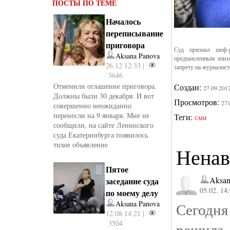
ПОСТЫ ПО ТЕМЕ
Началось
переписывание
приговора
Суд признал шеф-
Aksana Panova
предъявленным эпизо
26.12 12:33 |
запрету на журналис
3646
Отменили оглашение приговора.
Создан:
27.09.201
Должны были 30 декабря. И вот
Просмотров:
27
совершенно неожиданно
перенесли на 9 января. Мне не
Теги:
СМИ
сообщили, на сайте Ленинского
суда Екатеринбурга появилось
тихое объявление
Ненав
Пятое
Aksan
заседание суда
05.02. 14
по моему делу
Aksana Panova
Сегодня
12.08 14:21 |
3504
решила