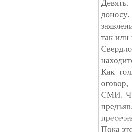
Девять.
донос
заявлен
так или
Сверд
находит
Как тол
оговор,
СМИ. Че
предъяв
пресече
Пока эт