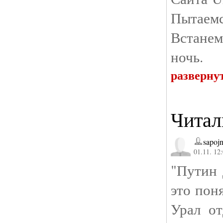
Пытае
Встане
ночь.
разверну
Читал
sapojn
01.11. 12
"Путин 
это пон
Урал о