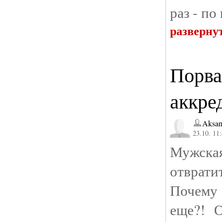
раз - по
разверну
Порва
аккре
Aksan
23.10. 11
Мужс
отврат
Почему
еще?! 