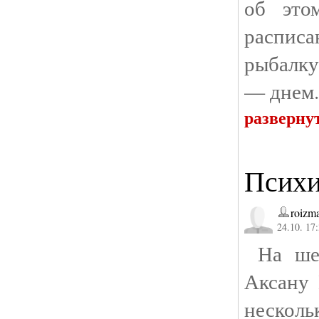
об это
распи
рыбалк
— днем.
разверну
Психи
roizm
24.10. 17
На шеф
Аксану
несколь