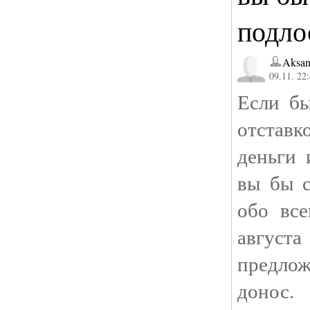
подло
Aksan
09.11. 22
Если бы
отстав
деньги 
вы бы 
обо вс
авгус
предло
доно