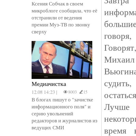
Ксения Собчак в своем
информ
микроблоге сообщила, что её
отстранили от ведения
больши
премии Муз-ТВ по звонку
сверху
говоря,
Говорят
Михаил
Вьюгина
судить
Медиачистка
12.08 14:23 |
остатьс
8003
15
В блогах пишут о "зачистке
Лучше
информационного поля" и
серию увольнений
некото
редакторов и журналистов из
ведущих СМИ
время 