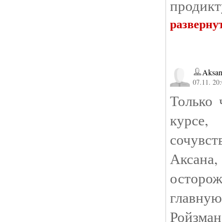
продикт
разверну
Aksan
07.11. 20
Только 
курсе
сочувст
Аксан
осторож
главную
Ройзма