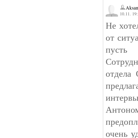
Aksan
10.11. 19
Не хоте
от ситу
пусть
Сотру
отдела
предлаг
интер
Антон
предоп
очень у