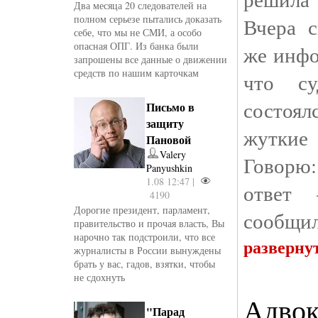
Два месяца 20 следователей на
полном серьезе пытались доказать
Вчера с
себе, что мы не СМИ, а особо
опасная ОПГ. Из банка были
же инфо
запрошены все данные о движении
средств по нашим карточкам
что с
состоя
Письмо в
защиту
жуткие
Пановой
Valery
Говорю:
Panyushkin
1.08 12:47 |
ответ
4190
Дорогие президент, парламент,
сообщил
правительство и прочая власть, Вы
нарочно так подстроили, что все
разверну
журналисты в России вынуждены
брать у вас, гадов, взятки, чтобы
не сдохнуть
Адвок
"Парад