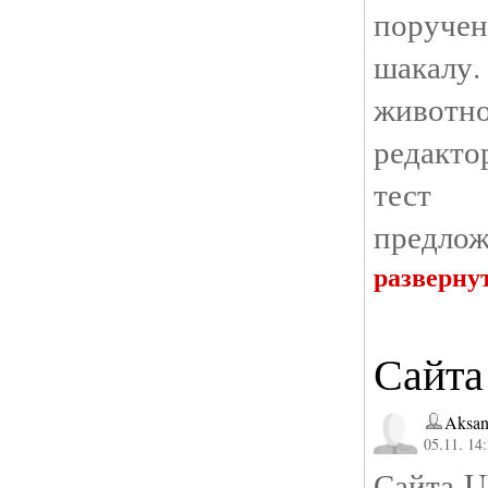
поруч
шакалу.
животн
редакт
тест 
предлож
разверну
Сайта
Aksan
05.11. 14
Сайта U