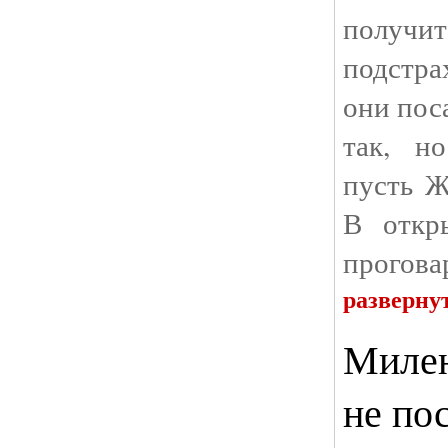
получит
подстра
они поса
так, н
пусть Ж
В откр
прогова
разверну
Милен
не по