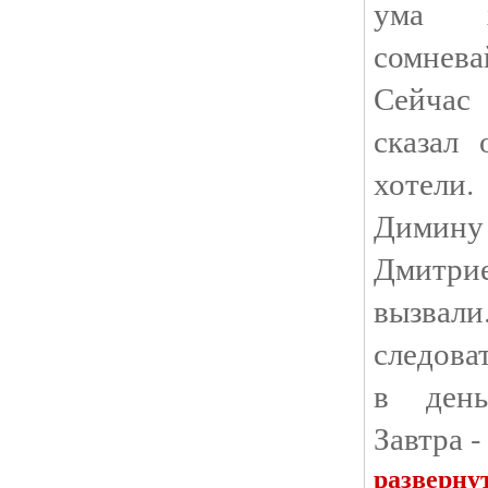
ума 
сомнева
Сейчас
сказал
хотели.
Дими
Дмитри
вызвал
следова
в день
Завтра 
разверну