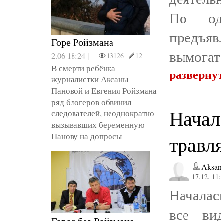
По о
предъ
Горе Ройзмана
вымогат
2.06 18:24 |
13126
12
В смерти ребёнка
разверну
журналистки Аксаны
Пановой и Евгения Ройзмана
ряд блогеров обвинил
Начал
следователей, неоднократно
вызывавших беременную
Панову на допросы
травл
Aksan
17.12. 11
Началас
все ви
Город без Ройзмана