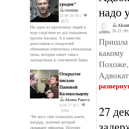
уродов"
надо 
roizman
24.06 20:30 |
4872
Aksan
Ни один из приличных людей в
26.12. 09
ходе следствия не дал показания
против Аксаны. А в качестве
Пришла
доносчиков и свидетелей
обвинения отметились уникальные
какому
типы, которых имеет смысл
заспиртовать в стеклянной банке
Похож
Адвокаты
Открытое
письмо
разверну
Пановой
Колокольцеву
Aksana Panova
4.04 17:45 |
27 де
5204
"Не могу себе позволить иметь
задер
награду, наличие которой
скрывают офицеры. Поэтому