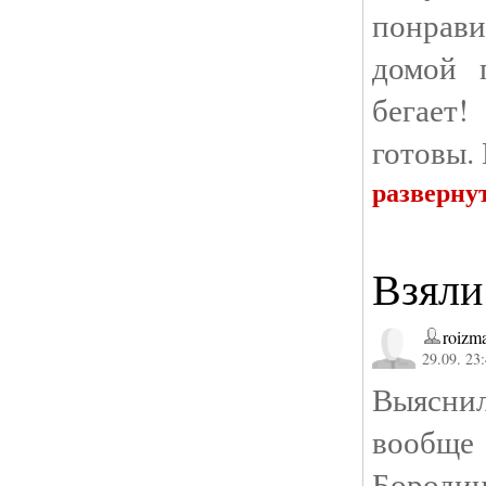
понрав
домой 
бегает
готовы.
разверну
Взяли
roizm
29.09. 23
Выясни
вообще
Боро