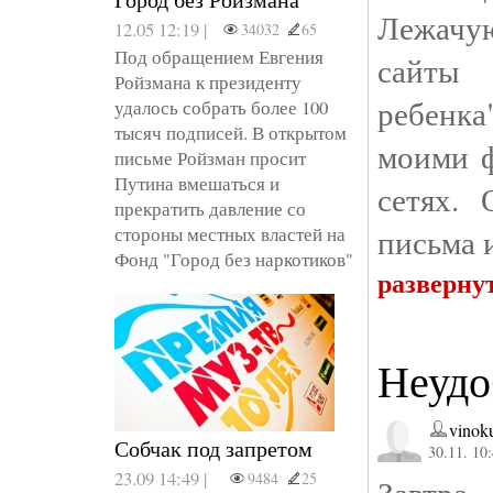
Лежачу
12.05 12:19 |
34032
65
Под обращением Евгения
сайты 
Ройзмана к президенту
ребенка
удалось собрать более 100
тысяч подписей. В открытом
моими ф
письме Ройзман просит
Путина вмешаться и
сетях.
прекратить давление со
письма 
стороны местных властей на
Фонд "Город без наркотиков"
разверну
Неудо
vinok
Собчак под запретом
30.11. 10
23.09 14:49 |
9484
25
Зав