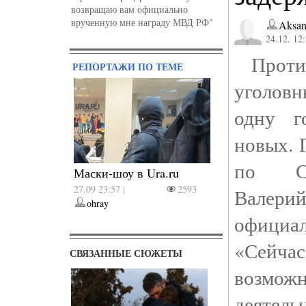
возвращаю вам официально
врученную мне награду МВД РФ"
Aksan
24.12. 12
Против
РЕПОРТАЖИ ПО ТЕМЕ
уголов
одну г
новых. 
по Св
Маски-шоу в Ura.ru
27.09 23:57 |
2593
Валери
ohray
офици
«Сейчас
СВЯЗАННЫЕ СЮЖЕТЫ
возмож
деятел