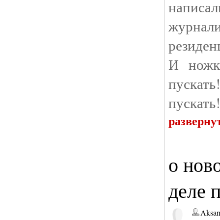
написал
журна
резиден
И ножк
пускат
пускать
разверну
о нов
деле 
Aksan