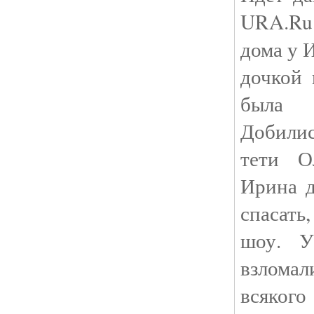
URA.Ru.
дома у 
дочкой 
была 
Добилис
тети О
Ирина д
спасать
шоу. У
взлом
всякого