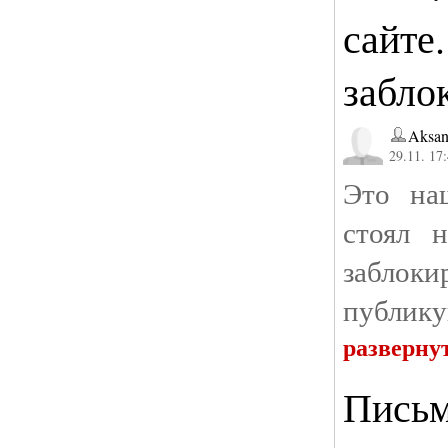
сайте
забло
Aksan
29.11. 17
Это на
стоял 
забло
публику
разверну
Письм