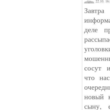
22.10. 16
Завт
информ
деле п
рассып
уголов
мошенни
сосут 
что на
очередн
новый 
сыну, 