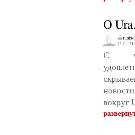
O Ura
ranis-i
12.11. 21
С чу
удовл
скрыва
новост
вокруг U
разверну