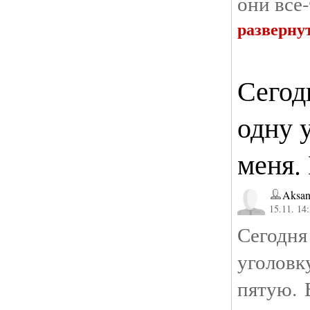
они все-
разверну
Сегод
одну 
меня.
Aksan
15.11. 14
Сегод
уголовк
пятую. 