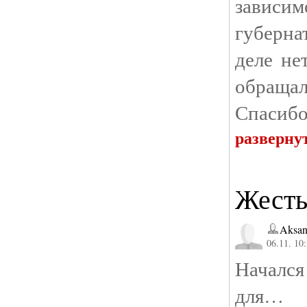
зависи
губерна
деле не
обраща
Спасибо,
разверну
Жесть
Aksan
06.11. 10
Началс
для… 