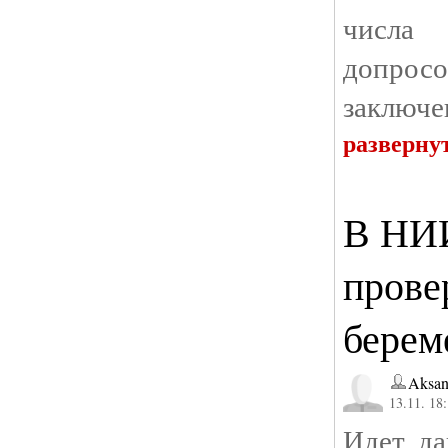
числа
допрос
заключе
разверну
В НИ
прове
берем
Aksan
13.11. 18
Идет да