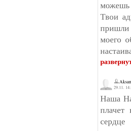
можешь
Твои ад
пришли
моего о
настаива
разверну
Aksan
29.11. 14
Наша На
плачет 
сердце