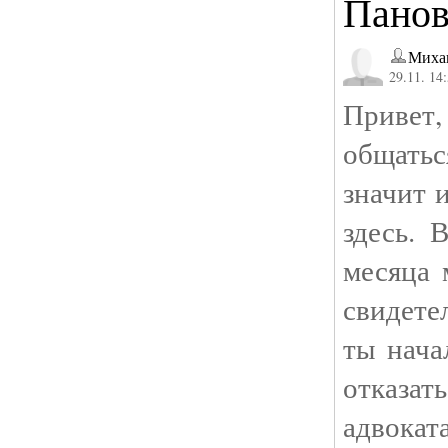
Пано
Миха
29.11. 14
Привет,
общатьс
значит 
здесь. 
месяца 
свидете
ты нача
отказат
адвокат