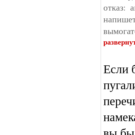
отказ: 
напише
вымогат
разверну
Если 
пугал
переч
намек
вы бы