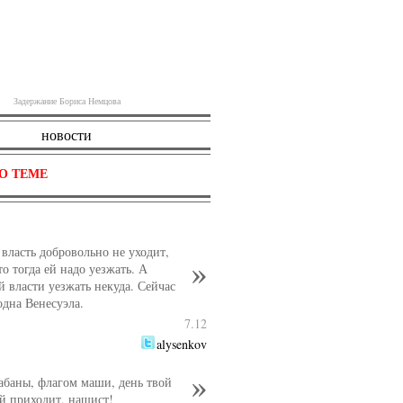
Задержание Бориса Немцова
щадь
Источник
новости
О ТЕМЕ
 власть добровольно не уходит,
о тогда ей надо уезжать. А
 власти уезжать некуда. Сейчас
одна Венесуэла.
7.12
Источник
alysenkov
рабаны, флагом маши, день твой
й приходит, нашист!