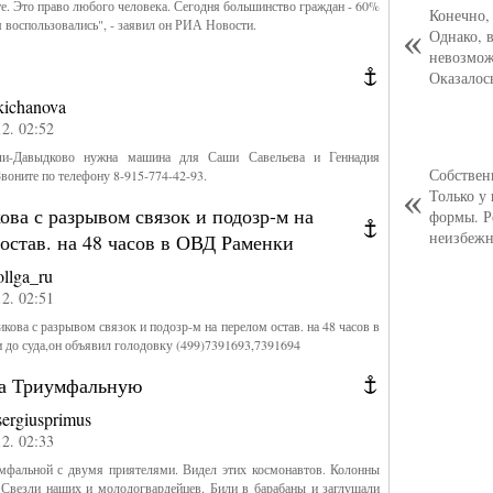
е. Это право любого человека. Сегодня большинство граждан - 60%
Конечно,
м воспользовались", - заявил он РИА Новости.
Однако, в
невозмож
Оказалос
kichanova
12. 02:52
-Давыдково нужна машина для Саши Савельева и Геннадия
Собствен
Звоните по телефону 8-915-774-42-93.
Только у
ва с разрывом связок и подозр-м на
формы. Р
неизбежн
остав. на 48 часов в ОВД Раменки
ollga_ru
12. 02:51
кова с разрывом связок и подозр-м на перелом остав. на 48 часов в
до суда,он объявил голодовку (499)7391693,7391694
на Триумфальную
sergiusprimus
12. 02:33
мфальной с двумя приятелями. Видел этих космонавтов. Колонны
 Свезли наших и молодогвардейцев. Били в барабаны и заглушали