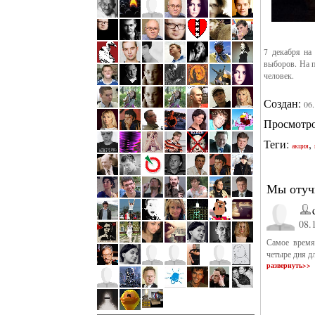
7 декабря на
выборов. На 
человек.
Создан:
06
Просмотр
Теги:
,
акция
Мы отуч
08.
Самое время
четыре дня д
развернуть>>