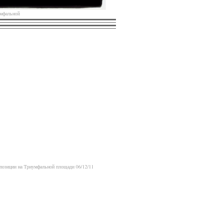
мфальной
Источник
альной с барабанами
Источник
позиции на Триумфальной площади 06/12/11