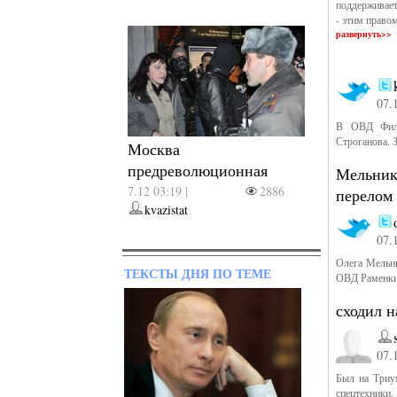
поддерживает
- этим право
развернуть>>
07.
В ОВД Фили
Строганова. 
Москва
предреволюционная
Мельнико
7.12 03:19 |
2886
перелом 
kvazistat
07.
Олега Мельни
ТЕКСТЫ ДНЯ ПО ТЕМЕ
ОВД Раменки 
сходил 
07.
Был на Триу
спецтехники.