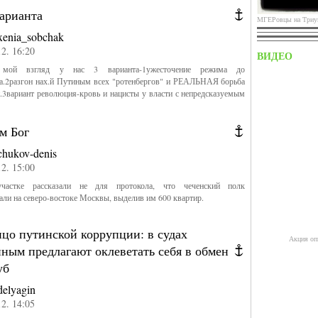
варианта
МГЕРовцы на Триу
xenia_sobchak
12. 16:20
ВИДЕО
 мой взгляд у нас 3 варианта-1ужесточение режима до
ма.2разгон нах.й Путиным всех "ротенбергов" и РЕАЛЬНАЯ борьба
.3вариант революция-кровь и нацисты у власти с непредсказуемым
м Бог
chukov-denis
12. 15:00
астке рассказали не для протокола, что чеченский полк
али на северо-востоке Москвы, выделив им 600 квартир.
НАШИсты на Триумф
цо путинской коррупции: в судах
Акция оп
ным предлагают оклеветать себя в обмен
уб
delyagin
12. 14:05