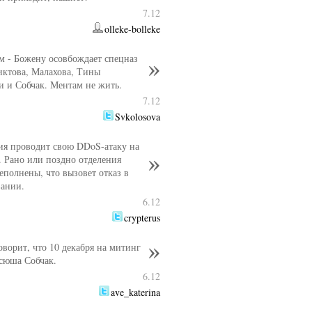
7.12
olleke-bolleke
м - Божену осовбождает спецназ
иктова, Малахова, Тины
и и Собчак. Ментам не жить.
7.12
Svkolosova
е
Источник
я проводит свою DDoS-атаку на
 Рано или поздно отделения
еполнены, что вызовет отказ в
ании.
6.12
crypterus
оворит, что 10 декабря на митинг
сюша Собчак.
6.12
ave_katerina