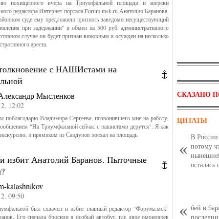
ию похищенного вчера на Триумфальной площади и зверски
вного редактора Интернет-портала Forum.msk.ru Анатолия Баранова,
районном суде ему предложили признать заведомо несуществующий
ивления при задержании" в обмен на 500 руб. административного
отивном случае он будет признан виновным и осужден на несколько
стративного ареста.
Триумфальная пло
столкновение с НАШИстами на
льной
СКАЗАНО П
Александр Мысленков
12. 12:02
м поблагодарю Владимира Сергеева, позвонившего мне на работу,
ЦИТАТЫ
ообщением "На Триумфальной сейчас с нашистами дерутся". Я как
 экскурсию, и прямиком из Сандунов поехал на площадь.
В России
потому чт
нынешней
 и избит Анатолий Баранов. Пыточные
осталась 
ы?
m-kalashnikov
12. 09:50
бей в ба
иумфальной был схвачен и избит главный редактор "Форума.мск"
последни
анов. Его сначала бросили в особый автобус, где двое омоновцев