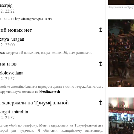
userpig
Задержания на Три
12. 22:22
, 7.12,11
http://instagr.am/p/X047P/
ний новых нет
katya_uragan
12. 22:00
ews
задержаний новых нет, опора человек 50, всех разогнали.
на и вв
ololosvetlana
12. 21:57
ной не спокойно!сначала народ отводили вниз по тверской,а потом с
окружили,куча омона и вв!
@
odinzavseh
я задержали на Триумфальной
sergei_mitrohin
12. 21:37
есс-службой по телефону: Меня задерживали на Триумфальной два
торой раз «удачно». Я объяснял полицейскому начальнику,