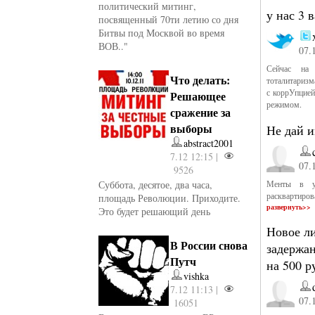
политический митинг,
у нас 3 
посвященный 70ти летию со дня
Битвы под Москвой во время
ВОВ.."
07.
Сейчас на
Что делать:
тоталитариз
с коррУпцией
Решающее
режимом.
сражение за
выборы
Не дай и
abstract2001
7.12 12:15 |
07.
9526
Суббота, десятое, два часа,
Менты в уч
расквартиров
площадь Революции. Приходите.
развернуть>>
Это будет решающий день
Новое ли
В России снова
задержан
Путч
на 500 р
vishka
7.12 11:13 |
07.
16051