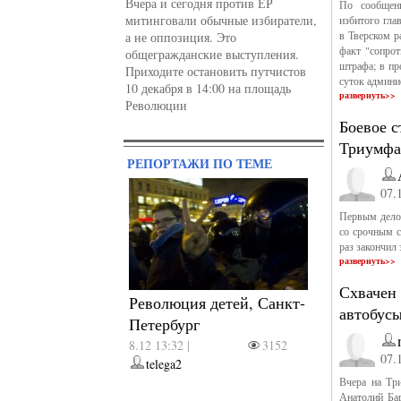
Вчера и сегодня против ЕР
По сообщен
митинговали обычные избиратели,
избитого гла
в Тверском 
а не оппозиция. Это
факт "сопрот
общегражданские выступления.
штрафа; в пр
Приходите остановить путчистов
суток админи
10 декабря в 14:00 на площадь
развернуть>>
Революции
Боевое 
Триумфа
РЕПОРТАЖИ ПО ТЕМЕ
07.
Первым дело
со срочным с
раз закончил
развернуть>>
Схвачен
Революция детей, Санкт-
автобус
Петербург
8.12 13:32 |
3152
07.
telega2
Вчера на Тр
Анатолий Бар