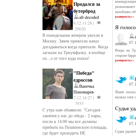
командующем
Продался за
размахивают
бутерброд
назойливо об
all-decoded
развернуть>>
8.12 11:28 |
Я голос
20620
В понедельник вечером увезли в
Москву. Зачем привезли начал
07.
догадываться когда приехали. Когда
Вчера на Тр
загнали на Триумфалку, я вообще
стороне барр
ох...л от того куда попал!
развернуть>>
"Победа"
едроссов
07.
Ванечка
Пономарев
Яшин сказал,
вызвал гнев 
7.12 14:27 |
7933
Судья уд
C утра нам объявили: "Сегодня
занятия у нас до обеда - 2 пары,
после к 14:00 мы все должны
07.
прибыть на Пушкинскую площадь,
Судья удаляе
где будет проходить НЕ