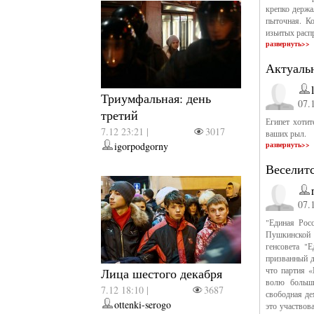
крепко держал
пыточная. К
изьитых расп
развернуть>>
Актуаль
Триумфальная: день
07.
третий
Египет хотит
7.12 23:21 |
3017
ваших рыл.
igorpodgorny
развернуть>>
Веселитс
07.
"Единая Рос
Пушкинской 
генсовета "
призванный д
что партия «
Лица шестого декабря
волю больши
7.12 18:10 |
3687
свободная де
ottenki-serogo
это участвов