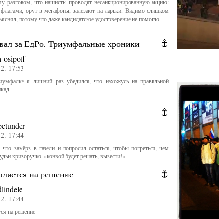
у разгоном, что нашисты проводят несанкционированную акцию:
 флагами, орут в мегафоны, залезают на ларьки. Видимо слишком
ъяснял, потому что даже кандидатское удостоверение не помогло.
овал за ЕдРо. Триумфальные хроники
a-osipoff
12. 17:53
иумфалке я лишний раз убедился, что нахожусь на правильной
икад.
petunder
12. 17:44
 что замёрз в газели и попросил остаться, чтобы погреться, чем
судьи криворучко. «конвой будет решать, вывести!»
аляется на решение
dlindele
12. 17:44
тся на решение