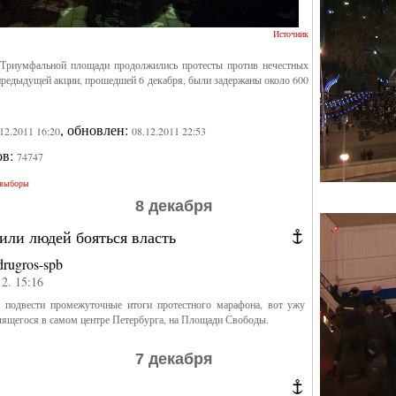
Источник
 Триумфальной площади продолжились протесты против нечестных
предыдущей акции, прошедшей 6 декабря, были задержаны около 600
, обновлен:
.12.2011 16:20
08.12.2011 22:53
ов:
74747
выборы
8 декабря
или людей бояться власть
drugros-spb
12. 15:16
 подвести промежуточные итоги протестного марафона, вот ужу
лящегося в самом центре Петербурга, на Площади Свободы.
7 декабря