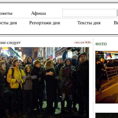
южеты
Афиша
осты дня
Репортажи дня
Тексты дня
В
ие следует
<код для ЖЖ>
ФОТО