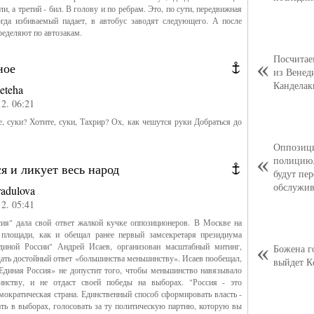
и, а третий - бил. В голову и по ребрам. Это, по сути, передвижная
огда избиваемый падает, в автобус заводят следующего. А после
ределяют по автозакам.
Посчитае
ное
из Венед
Канделак
leteha
12. 06:21
е, суки? Хотите, суки, Тахрир? Ох, как чешутся руки Добраться до
Водометы в Москв
Оппозици
полицию.
я и ликует весь народ
будут пер
обслужив
radulova
12. 05:41
сия" дала свой ответ жалкой кучке оппозиционеров. В Москве на
площади, как и обещал ранее первый замсекретаря президиума
Единой России" Андрей Исаев, организован масштабный митинг,
Божена г
ать достойный ответ «большинства меньшинству». Исаев пообещал,
выйдет К
Единая Россия» не допустит того, чтобы меньшинство навязывало
нству, и не отдаст своей победы на выборах. "Россия - это
мократическая страна. Единственный способ сформировать власть -
ать в выборах, голосовать за ту политическую партию, которую вы