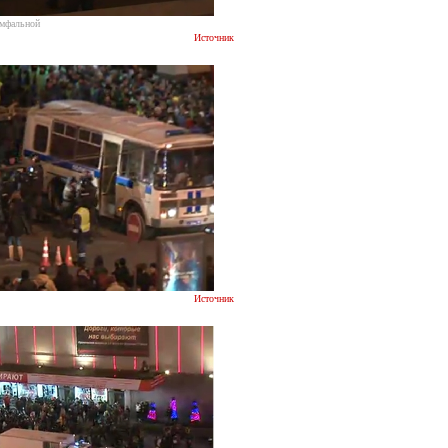
умфальной
Источник
Источник