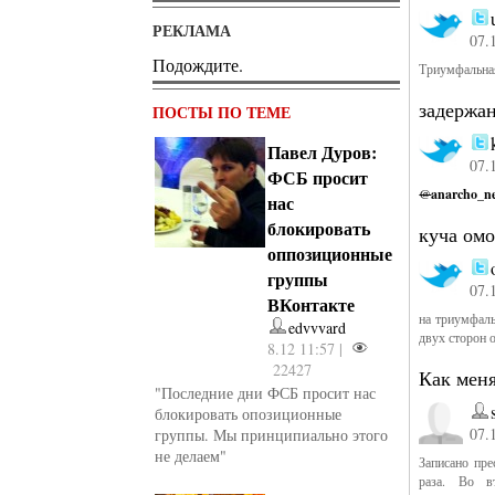
РЕКЛАМА
07.
Подождите.
Триумфальная
задержа
ПОСТЫ ПО ТЕМЕ
Павел Дуров:
07.
ФСБ просит
@
anarcho_n
нас
блокировать
куча омо
оппозиционные
группы
07.
ВКонтакте
на триумфаль
edvvvard
двух сторон 
8.12 11:57 |
22427
Как мен
"Последние дни ФСБ просит нас
блокировать опозиционные
07.
группы. Мы принципиально этого
не делаем"
Записано пр
раза. Во в