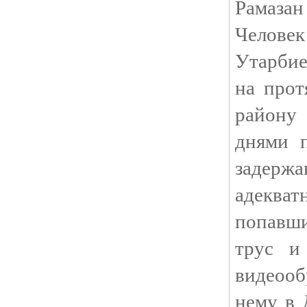
Рамазан
Человек
Утарбие
на прот
району 
днями п
задержа
адеква
попавши
трус и
видеооб
нему в 