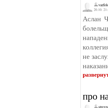
varfo
20.10. 21
Аслан Ч
болельщ
нападен
коллеги
не засл
наказан
разверну
про н
strezz