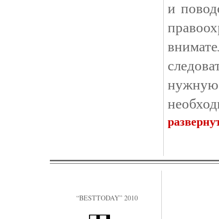
и повод
правоо
внима
следов
нужную 
необход
разверну
“BESTTODAY” 2010