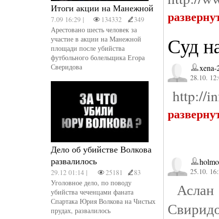
Итоги акции на Манежной
разверну
7.09 16:29 |
134332
349
Арестовано шесть человек за
Суд н
участие в акции на Манежной
площади после убийства
футбольного болельщика Егора
Сверидова
xena-
28.10. 12
http://i
разверну
Дело об убийстве Волкова
развалилось
holmo
25.10. 16
29.12 01:14 |
25181
83
Уголовное дело, по поводу
Аслан 
убийства чеченцами фаната
Спартака Юрия Волкова на Чистых
Свиридо
прудах, развалилось