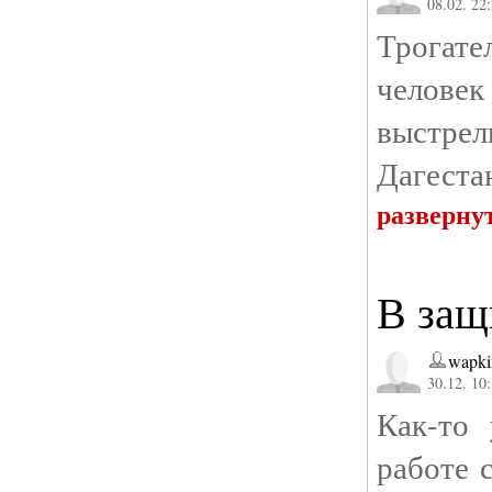
08.02. 22
Трогате
человек
выстрел
Дагеста
разверну
В защ
wapki
30.12. 10
Как-то 
работе 