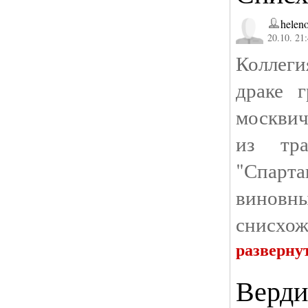
helen
20.10. 21
Коллеги
драке 
москвич
из тра
"Спарт
виновн
снисхож
разверну
Верди