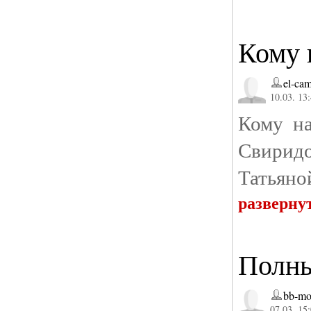
Кому 
el-ca
10.03. 13
Кому на
Свиридо
Татьяно
разверну
Полны
bb-mo
07.03. 15