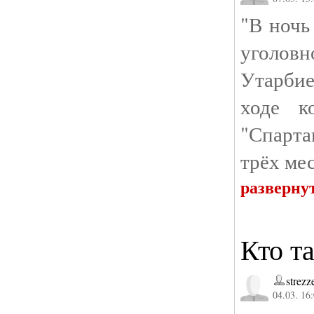
"В ночь
уголовн
Утарбие
ходе к
"Спарта
трёх мес
разверну
Кто т
strezz
04.03. 16