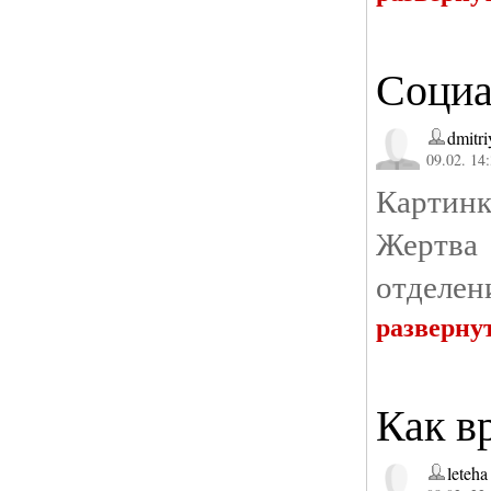
Социа
dmitr
09.02. 14
Картинк
Жертва
отделен
разверну
Как в
leteha