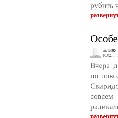
рубить 
разверну
Особе
tor85
10.02. 14
Вчера д
по пово
Свиридо
совсем
радикал
разверну