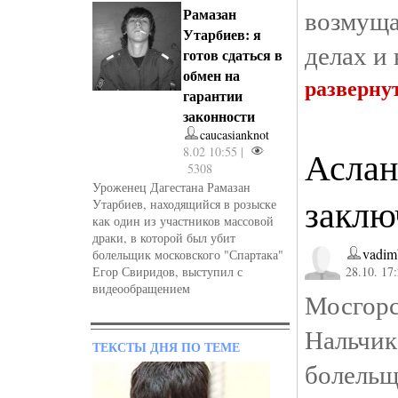
возмуща
Рамазан
Утарбиев: я
делах и
готов сдаться в
обмен на
разверну
гарантии
законности
caucasianknot
8.02 10:55 |
Аслан
5308
Уроженец Дагестана Рамазан
заклю
Утарбиев, находящийся в розыске
как один из участников массовой
драки, в которой был убит
vadim
болельщик московского "Спартака"
Егор Свиридов, выступил с
28.10. 17
видеообращением
Мосгор
Нальчик
ТЕКСТЫ ДНЯ ПО ТЕМЕ
болель