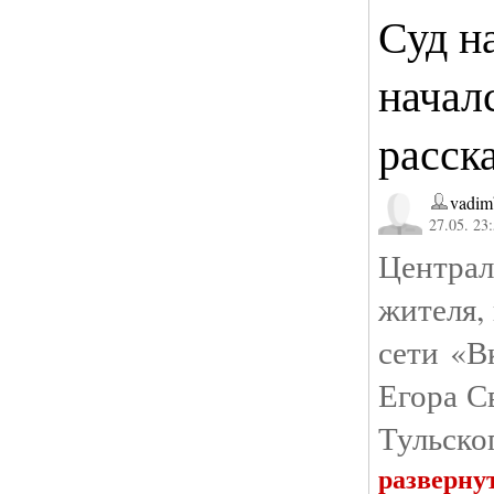
Суд н
началс
расск
vadim
27.05. 23
Централ
жителя,
сети «В
Егора С
Тульско
разверну