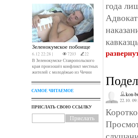
года ли
Адвокат
наказан
кавказц
Зеленокумское побоище
разверну
6.12 22:28 |
7203
22
В Зеленокумске Ставропольского
края произошёл конфликт местных
жителей с молодёжью из Чечни
Подел
САМОЕ ЧИТАЕМОЕ
kon-b
22.10. 09
ПРИСЛАТЬ СВОЮ ССЫЛКУ
Коротк
Просмот
слушан