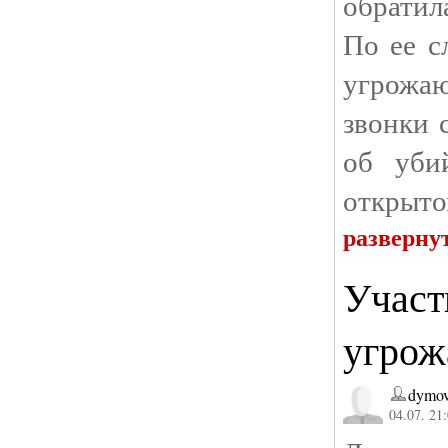
обратил
По ее с
угрожаю
звонки 
об уби
открыто
разверну
Участ
угрож
dymov
04.07. 21