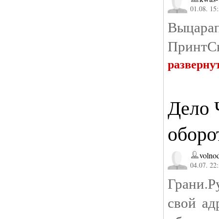
01.08. 15
Выцарап
ПринтСк
разверну
Дело 
оборо
volno
04.07. 22
Грани.Р
свой ад