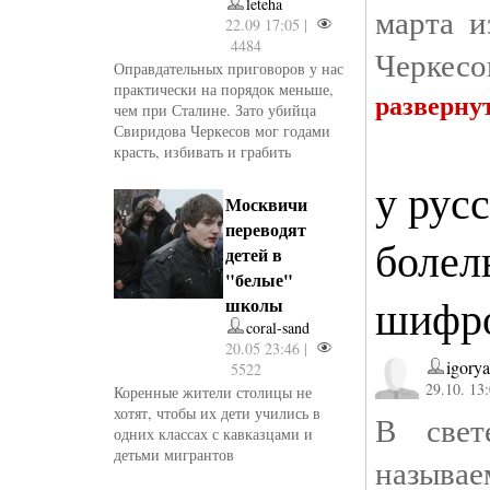
leteha
марта и
22.09 17:05 |
4484
Черкесо
Оправдательных приговоров у нас
практически на порядок меньше,
разверну
чем при Сталине. Зато убийца
Свиридова Черкесов мог годами
красть, избивать и грабить
у рус
Москвичи
переводят
болел
детей в
"белые"
шифр
школы
coral-sand
20.05 23:46 |
igorya
5522
29.10. 13
Коренные жители столицы не
хотят, чтобы их дети учились в
В све
одних классах с кавказцами и
детьми мигрантов
называ