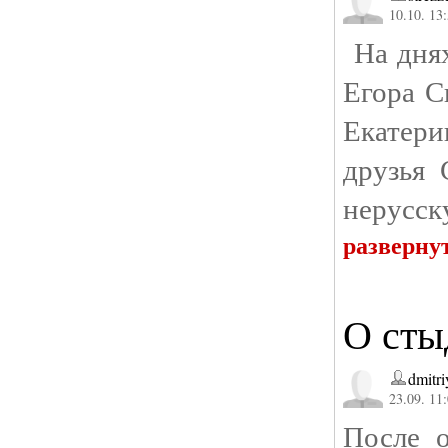
10.10. 13
На днях
Егора С
Екатери
друзья 
нерусск
разверну
О сты
dmitr
23.09. 11
После о