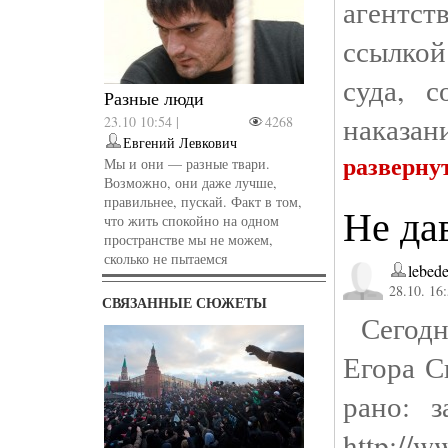
агентс
ссылкой
суда, с
Разные люди
наказан
23.10 10:54 |
4268
Евгений Левкович
разверну
Мы и они — разные твари.
Возможно, они даже лучше,
правильнее, пускай. Факт в том,
Не да
что жить спокойно на одном
пространстве мы не можем,
сколько не пытаемся
lebede
28.10. 16
СВЯЗАННЫЕ СЮЖЕТЫ
Сегодня
Егора С
рано: з
http://