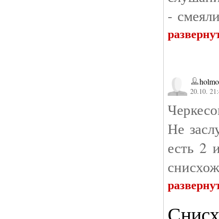
- смеяли
разверну
holmo
20.10. 21
Черкесо
Не засл
есть 2 
снисхож
разверну
Снисх