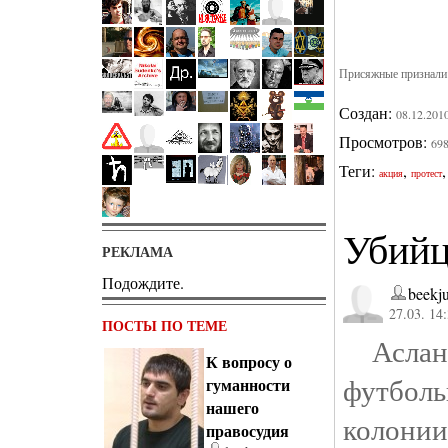
Присяжные признали
Создан:
08.12.201
Просмотров:
69
Теги:
,
акция
протест
Убийц
РЕКЛАМА
Подождите.
beekju
27.03. 14
ПОСТЫ ПО ТЕМЕ
Аслан 
К вопросу о
футболь
гуманности
нашего
колонии
правосудия