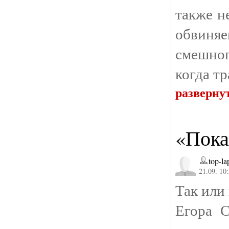
также н
обвиня
смешног
когда тр
разверну
«Пока
top-la
21.09. 10
Так или
Егора С