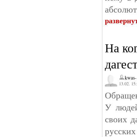
абсолют
разверну
На ко
дагес
kwas-
13.02. 15
Обращен
У людей
своих д
русских 