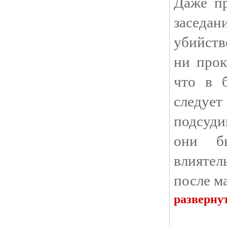
Даже пр
заседан
убийств
ни прок
что в 
следуе
подсуди
они б
влиятел
после м
разверну