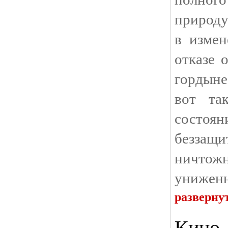
природу
в измен
отказе 
гордыне
вот та
сос
беззащ
ничтож
униженн
разверну
Кино.