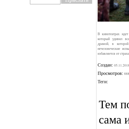
В кинотеатрах иде
который удивил вс
драмой, в которо
нечеловеческие исп
избавляется от страх
Создан:
05.11.201
Просмотров:
88
Теги:
Тем п
сама и