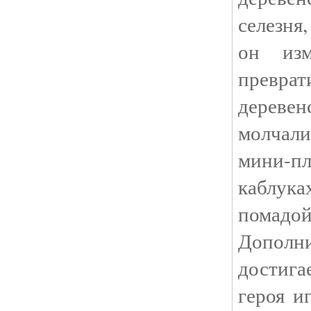
селезня
он изм
превра
деревен
молчал
мини-
каблук
пома
Допол
достига
героя и