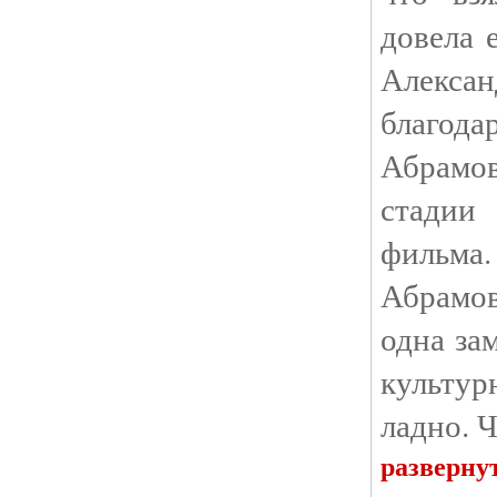
довела 
Алексан
благод
Абрамо
стадии
фильма
Абрамо
одна за
культу
ладно. 
разверну