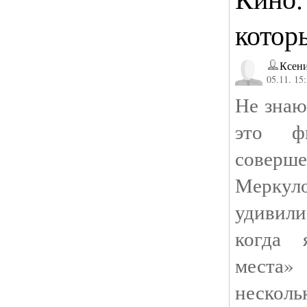
котор
Ксен
05.11. 15
Не знаю
это ф
соверш
Меркул
удивили
когда 
места
несколь