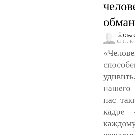
челов
обман
Olga 
05.11. 16
«Челове
спосо
удивит
нашего
нас так
кадре 
каждо
каждом