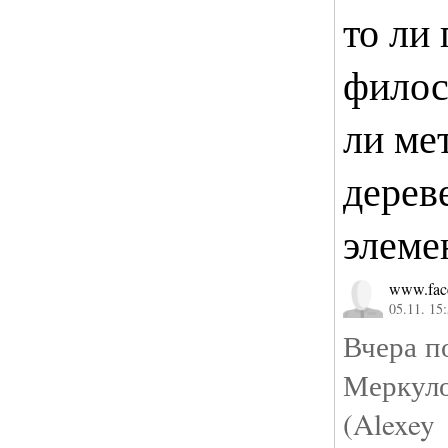
то ли 
филос
ли ме
дерев
элеме
www.fac
05.11. 15
Вчера п
Меркул
(Alexe