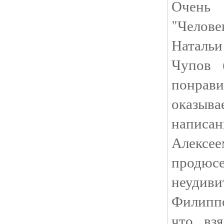
Очень
"Челове
Наталь
Чупов 
понра
оказыв
напи
Алексее
продю
неуди
Филипп
что вз