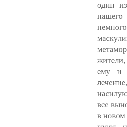
один из
нашег
немног
маску
метам
жители,
ему и 
лечение
насилую
все вын
в новом
глядя 