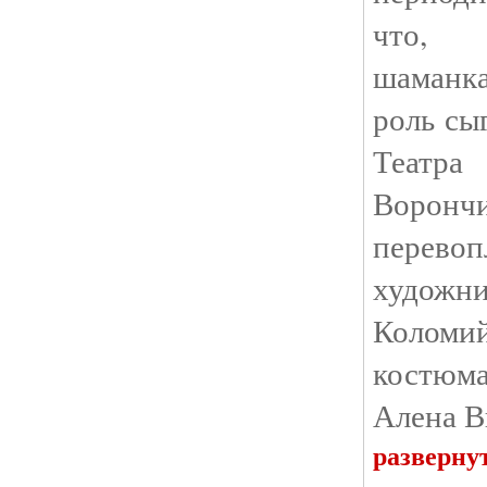
что, 
шаманк
роль сы
Теат
Воронч
перево
художн
Коломи
костюм
Алена В
разверну