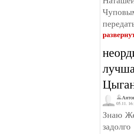
Чуповы
передать
разверну
неорд
лучша
Цыган
Анто
05.11. 16
Знаю Же
задолго