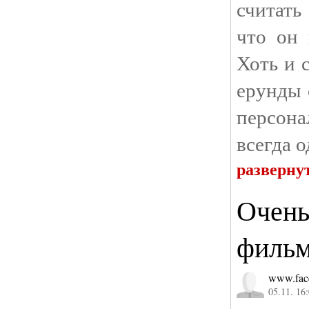
считать
что он 
Хоть и 
ерунды 
персон
всегда 
разверну
Очень
филь
www.fac
05.11. 16