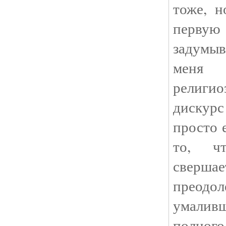
тоже, н
первую
задумы
меня
религи
дискур
просто 
то, ч
сверш
преодо
умалив
полного