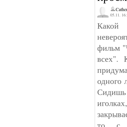
Cathe
05.11. 16
Како
невер
фильм "
всех".
придума
одного 
Сидиш
иголк
закрыва
то с 