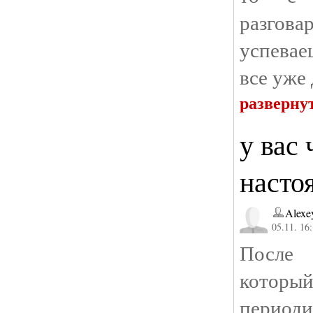
разгова
успевае
все уже
разверну
у вас 
насто
Alexe
05.11. 16
После
которы
периоди