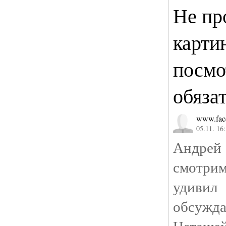
Не пр
карти
посмо
обяза
www.fac
05.11. 16
Андрей 
смотри
удивил
обсужд
Наташей