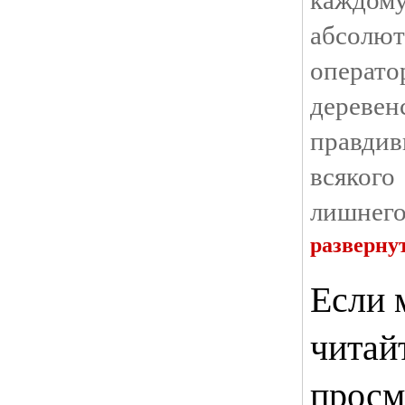
абсолю
опера
дерев
правди
всяког
лишнего
разверну
Если 
читай
просм