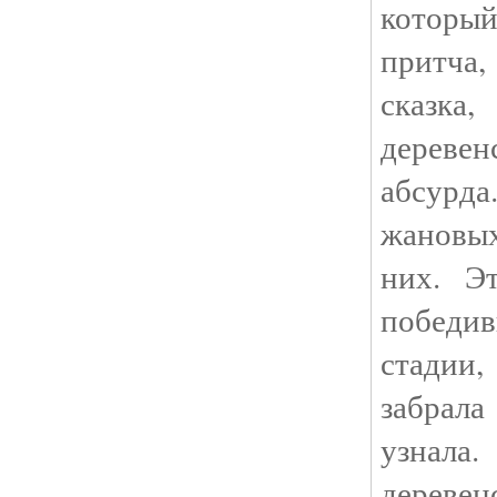
которы
притча
сказка
деревен
абсурд
жановых
них. Э
победив
стадии,
забрал
узнал
дерев