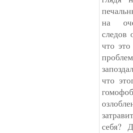
печальн
на оче
следов 
что это
пробл
запозда
что это
гомофо
озлобл
затрави
себя? 