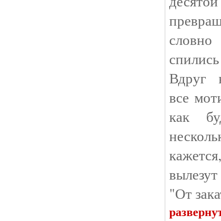
деся
превращ
словн
спились
Вдруг 
все мот
как бу
нескол
кажетс
вылезут
"От зака
разверну