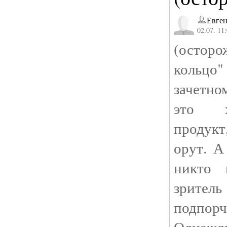
Евген
02.07. 11
(осторо
кольцо
зачетн
это х
продук
орут. А
никто 
зрит
подпорч
Однаж