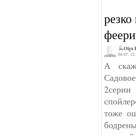
резко
феери
Olga 
04.07. 12
А скаж
Садово
2сери
спойлер
тоже о
бодрень