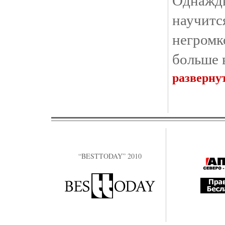
научитс
негром
больше 
разверну
“BESTTODAY” 2010