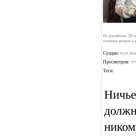
На российском ТВ и
отличных актеров и 
Создан:
02.07.201
Просмотров:
57
Теги:
Ничье
должн
ником