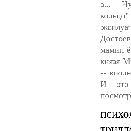
а... Н
кольц
эксп
Достоев
мамин ё
князя М
-- впол
И это
посмотр
психо
трилл