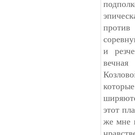
подпо
эпичес
против
соревну
и резч
вечная
Козлов
котор
ширяют
этот пл
же мне 
нравст