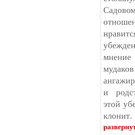
Садов
отноше
нрави
убежд
мнение
муда
ангажир
и родс
этой уб
клонит.
разверну