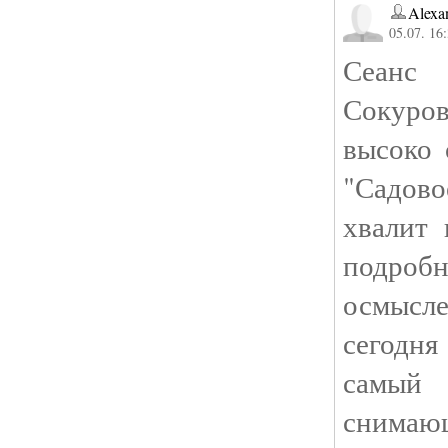
Alexa
05.07. 16
Сеанс
Сокур
высоко 
"Садов
хвалит 
подроб
осмысл
сегодн
самый 
снимаю