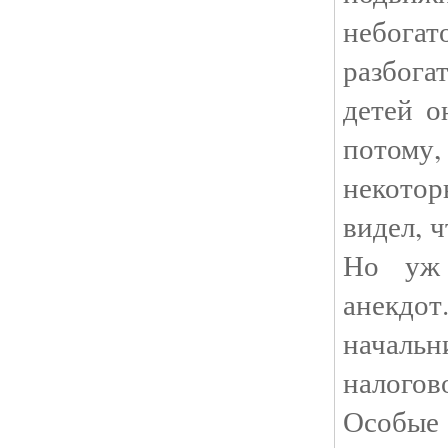
небог
разбога
детей о
потому,
некотор
видел, 
Но уж 
анек
начал
налого
Особ