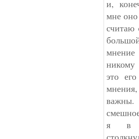
и, коне
мне оно
считаю 
больш
мнение
никому
это его
мнения,
важны
смешное
я в 
столкну