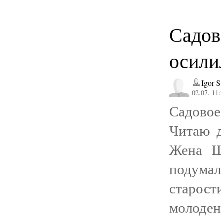
Садов
осили
Igor 
02.07. 11
Садовое
Читаю д
Жена Ш
подум
старо
молоден