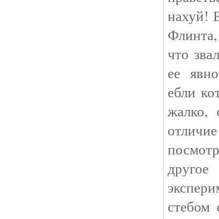
нахуй! 
Флинта, 
что зва
ее явн
ебли ко
жалко, 
отлич
посмот
друг
экспери
стебом