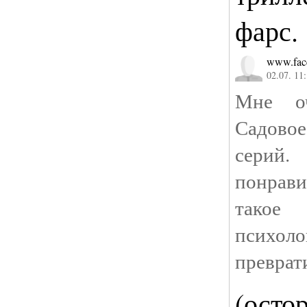
фарс.
www.fac
02.07. 11
Мне оч
Садовое
серий.
понрав
тако
психо
преврат
(осто