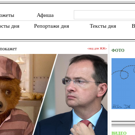
южеты
Афиша
осты дня
Репортажи дня
Тексты дня
В
покажет
<код для ЖЖ>
ФОТО
ВИДЕО