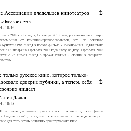
ие Ассоциации владельцев кинотеатров
w.facebook.com
01. 10:46
января 2018 г.) Сегодня, 17 января 2018 года, российские кинотеатры
ведомления от компаний-правообладателей, что, по решению
а Культуры РФ, выход в прокат фильма «Приключения Паддингтона
тся с 18 января на 1 февраля 2018 года, на ту же дату, 1 февраля 2018
осится с 25 января выход в прокат фильма «Бегущий в лабиринте:
 смерти».
 только русское кино, которое только-
авоевало доверие публики, а теперь себя
ровольно лишает
Антон Долин
01. 10:15
Ф за сутки до начала проката снял с экранов детский фильм
я Паддингтона-2", передвинув как минимум на две недели вперед.
лано для того, чтобы защитить прокат русского кино.