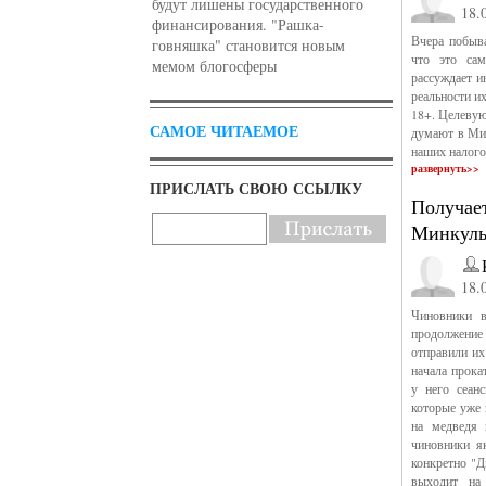
будут лишены государственного
18.
финансирования. "Рашка-
Вчера побыва
говняшка" становится новым
что это сам
мемом блогосферы
рассуждает и
реальности и
18+. Целевую
САМОЕ ЧИТАЕМОЕ
думают в Мин
наших налого
развернуть>>
ПРИСЛАТЬ СВОЮ ССЫЛКУ
Получает
Минкуль
18.
Чиновники в
продолжение
отправили их
начала прокат
у него сеанс
которые уже 
на медведя 
чиновники я
конкретно "Д
выходит на