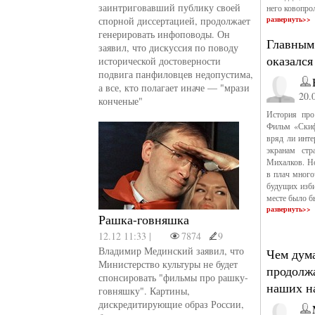
заинтриговавший публику своей
него ковопро
спорной диссертацией, продолжает
развернуть>>
генерировать инфоповоды. Он
Главным
заявил, что дискуссия по поводу
оказалс
исторической достоверности
подвига панфиловцев недопустима,
а все, кто полагает иначе — "мрази
20.
конченые"
История про
Фильм «Скиф
вряд ли инте
экранам стр
Михалков. Но
в плач много
будущих изби
месте было б
развернуть>>
Рашка-говняшка
12.12 11:33 |
7874
9
Владимир Мединский заявил, что
Чем дум
Министерство культуры не будет
продолжа
спонсировать "фильмы про рашку-
наших н
говняшку". Картины,
дискредитирующие образ России,