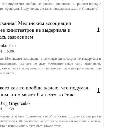
не клянутся что вообще не просили чиновников в срочном порядке
-то переносить. Получается, эта такая инициатива самого Минкульта?
ованная Мединским ассоциация
ев кинотеатров не выдержала и
ась заявлением
zakuliska
01. 16:08
ная Мединским ассоциация владельцев кинотеатров не выдержала и
 заявлением, где все по делу (смотрите выше само заявление).
 что осталось за кадром, это - интересант, ради которого расчистили
и проката.
кого как-то вообще жалею, что подумал,
шим кино может быть что-то "так"
Oleg Grigorenko
01. 11:39
нравился фильм "Движение вверх", я на него сходил аж два раза и
[дискуссий] в ФБ поспорил, но вот после такого как-то вообще жалею,
 что с нашим кино может быть что-то "так".