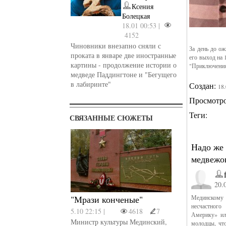
Ксения
Болецкая
18.01 00:53 |
4152
Чиновники внезапно сняли с
За день до о
проката в январе две иностранные
его выход на 
картины - продолжение истории о
"Приключения 
медведе Паддингтоне и "Бегущего
в лабиринте"
Создан:
18
Просмотр
Теги:
СВЯЗАННЫЕ СЮЖЕТЫ
Надо же
медвежо
20.
"Мрази конченые"
Мединскому 
несчастного
5.10 22:15 |
4618
7
Америку» ил
Министр культуры Мединский,
молодцы, что