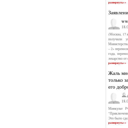
развернуть>>
Заявлен
ww
18.
(Москва, 17 
получили у
Министерств
– 2» переноси
года, перен
лекарство от
развернуть>>
Жаль мне
только з
его доб
18.
Минкульт Р
"Приключени
Это было сде
развернуть>>