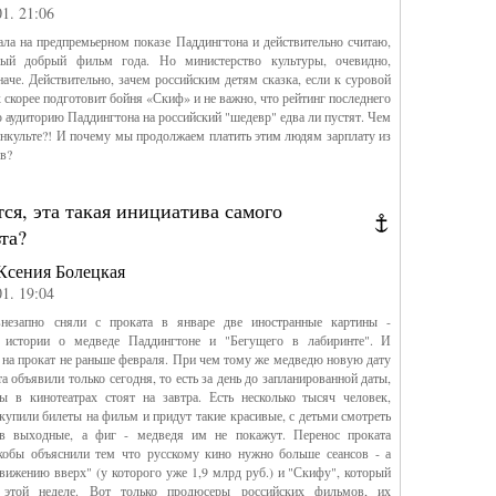
01. 21:06
ла на предпремьерном показе Паддингтона и действительно считаю,
ый добрый фильм года. Но министерство культуры, очевидно,
наче. Действительно, зачем российским детям сказка, если к суровой
х скорее подготовит бойня «Скиф» и не важно, что рейтинг последнего
 аудиторию Паддингтона на российский "шедевр" едва ли пустят. Чем
культе?! И почему мы продолжаем платить этим людям зарплату из
в?
ся, эта такая инициатива самого
та?
Ксения Болецкая
01. 19:04
незапно сняли с проката в январе две иностранные картины -
 истории о медведе Паддингтоне и "Бегущего в лабиринте". И
 на прокат не раньше февраля. При чем тому же медведю новую дату
а объявили только сегодня, то есть за день до запланированной даты,
ы в кинотеатрах стоят на завтра. Есть несколько тысяч человек,
купили билеты на фильм и придут такие красивые, с детьми смотреть
в выходные, а фиг - медведя им не покажут. Перенос проката
кобы объяснили тем что русскому кино нужно больше сеансов - а
вижению вверх" (у которого уже 1,9 млрд руб.) и "Скифу", который
 этой неделе. Вот только продюсеры российских фильмов, их