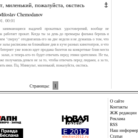
, миленький, пожалуйста, окстись
Miloslav Chemodanov
01. 00:01
, занимающиеся выдачей прокатных удостоверений, вообще не
к работает прокат. Когда ты за день до премьеры фильма берешь и
ем "сверху" отодвигаешь его на две недели и не думаешь о том, что
же залы расписаны на ближайшие дни в куче разных кинотеатров, и что
 Интернет уже вовсю идет продажа билетов на конкретные блин места
залах, и теперь кто-то будет отвечать перед этими зрителями. Не ты,
же получаешь деньги не за то, чтобы отвечать перед людьми, а за то,
ять ими. Пц. Минкульт, миленький, пожалуйста, окстись.
1
Страницы:
О сайте
Контакты
ЖЖ редакции
Реклама
RSS
Наш информе
Статьи