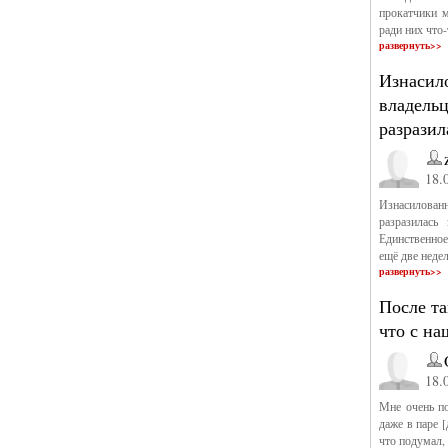
прокатчики м
ради них что
развернуть>>
Изнасил
владельц
разразил
18.
Изнасилован
разразилась
Единственное,
ещё две недел
развернуть>>
После та
что с на
18.
Мне очень по
даже в паре 
что подумал,