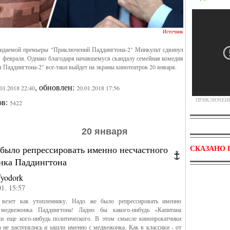
Источник
жидаемой премьеры "Приключений Паддингтона-2" Минкульт сдвинул
1 февраля. Однако благодаря начавшемуся скандалу семейная комедия
Паддингтона-2" все-таки выйдет на экраны кинотеатров 20 января.
, обновлен:
.01.2018 22:40
20.01.2018 17:56
ПРИКЛЮЧЕНИЯ
ов:
5422
20 января
СКАЗАНО 
 было репрессировать именно несчастного
нка Паддингтона
fyodork
01. 15:57
везет как утопленнику. Надо же было репрессировать именно
 медвежонка Паддингтона! Ладно бы какого-нибудь «Капитана
и еще кого-нибудь политического. В этом смысле кинопрокатчики
 не растерялись и зашли именно с медвежонка. Как в классики - от