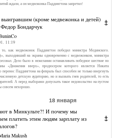
литий ждали, а он медвежонка Паддингтона запретил!
 выигравшим (кроме медвежонка и детей)
я Федор Бондарчук
BuninCo
01. 11:19
 то, как медвежонок Паддингтон победил министра Мединского.
», выходивший на экраны одновременно с медвежонком, министра
ресовал. Дело было в нежелании останавливать победное шествие по
аны «Движения вверх», продюсером которого является Никита
 перенос Паддингтона на февраль был способен не только ввергнуть
численную детскую аудиторию, но и вызвать гнев родителей, то есть
рателей. А перед выборами допускать такое недовольство на пустом
ы совсем нехорошо.
18 января
ают в Минкульте?! И почему мы
ем платить этим людям зарплату из
алогов?
Maria Makush