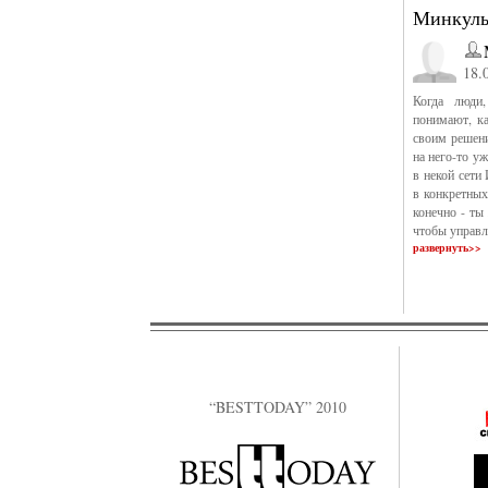
Минкульт
18.
Когда люди
понимают, ка
своим решени
на него-то у
в некой сети
в конкретных 
конечно - ты 
чтобы управл
развернуть>>
“BESTTODAY” 2010