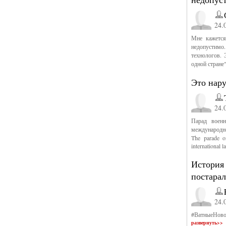
24.
Мне кажется
недопустим
технологов. 
одной стране
Это нар
24.
Парад военн
международно
The parade of
international 
История 
постарал
24.
‪#‎ВатныеНово
развернуть>>