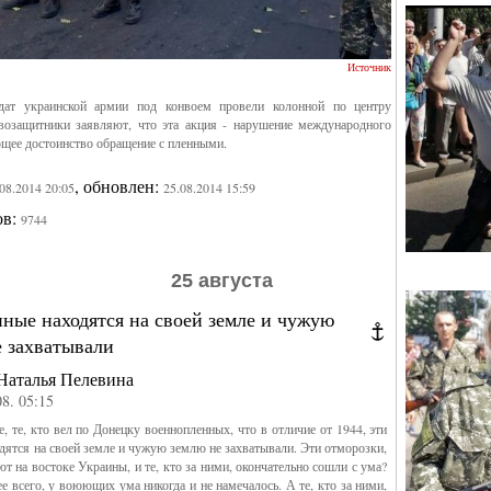
Источник
дат украинской армии под конвоем провели колонной по центру
возащитники заявляют, что эта акция - нарушение международного
ющее достоинство обращение с пленными.
, обновлен:
.08.2014 20:05
25.08.2014 15:59
ов:
9744
25 августа
ные находятся на своей земле и чужую
е захватывали
Наталья Пелевина
08. 05:15
е, те, кто вел по Донецку военнопленных, что в отличие от 1944, эти
дятся на своей земле и чужую землю не захватывали. Эти отморозки,
т на востоке Украины, и те, кто за ними, окончательно сошли с ума?
ее всего, у воюющих ума никогда и не намечалось. А те, кто за ними,