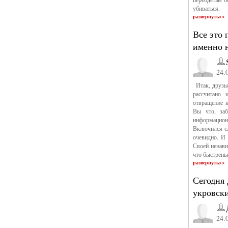
убиваться.
развернуть>>
Все это 
именно 
24.
Итак, друзья
рассчитано 
отвращение к
Вы что, заб
информацион
Включился сл
очевидно. И
Своей ненави
что быстрень
развернуть>>
Сегодня 
укровск
24.