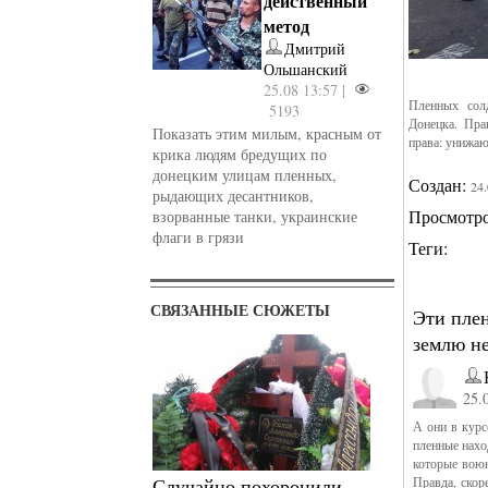
действенный
метод
Дмитрий
Ольшанский
25.08 13:57 |
Пленных сол
5193
Донецка. Пра
Показать этим милым, красным от
права: унижа
крика людям бредущих по
донецким улицам пленных,
Создан:
24
рыдающих десантников,
Просмотр
взорванные танки, украинские
флаги в грязи
Теги:
СВЯЗАННЫЕ СЮЖЕТЫ
Эти плен
землю н
25.
А они в курс
пленные нахо
которые воюю
Случайно похоронили
Правда, скор