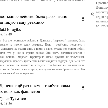
Прогнал
Донецку
террито
постыдное действо было рассчитано
террито
независ
на такую вашу реакцию
те, кто
Said Ismagilov
08. 19:49
. Все это постыдное действо в Донецке с "парадом" пленных, было
именно на такую вашу реакцию. Цель - возбудить ненависть и
 дончанам, не желать жить с ними в одной стране под одним небом.
ыли что у нас в стране война? Это часть политтехнологии и
ной войны. Оторвать территорию силой оружия не получилось.
едующий проект - пусть сами возненавидят и отдадут. Для меня это
 чем больше вы шумите и негодуете, тем больше вы им помогаете.
стью вы больше делаете вреда, чем целая колонна бронетехники. Так
ко завязывайте с истериками.
Донецк ещё раз прямо атрибутировал
их вояк как фашистов
Денис Тукмаков
08. 18:36