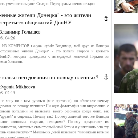
ость умело используют. Стыдно. Перед целым светом стыдно.
женные жители Донецка" - это жители
 и третьего общежитий ДонНУ
Владимир Голышев
08. 04:26
КОМЕНТОВ Galyna Rybak: Владимир, мой друг из Донецка
осторженные жители Донецка" - это жители второго и третьего
онНУ, которые приперлись с легендарной колонной Гиркина из
емьи боевиков.
столько негодования по поводу пленных?
Evgenia Mikheeva
08. 02:15
не хочу ни с кем ругаться (мне противно), но объясните почему
дования по поводу пленных? Ни одна фотография или видеозапись с
ными жителями не вызывала такого резонанса среди моих, так
друзей" в соцсетях. Почему так? Почему жителей того же Донецка
ывают свиньями, тварями, нелюдями? Почему предлагают их
полностью, закатать в стометровый слой бетона и уничтожить всю эту
ень человеческую"? Маленьких детей называют "личинками ваты не
ими жить" почему?