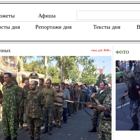
южеты
Афиша
осты дня
Репортажи дня
Тексты дня
В
енных
<код для ЖЖ>
ФОТО