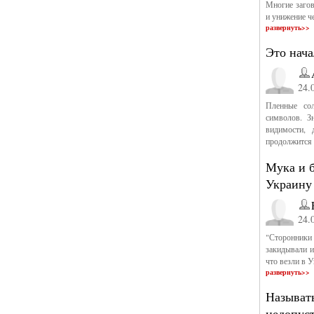
Многие загов
и унижение ч
развернуть>>
Это нач
24.
Пленные сол
символов. З
видимости, 
продолжится 
Мука и б
Украину 
24.
"Сторонники 
закидывали и
что везли в 
развернуть>>
Называть
недопус