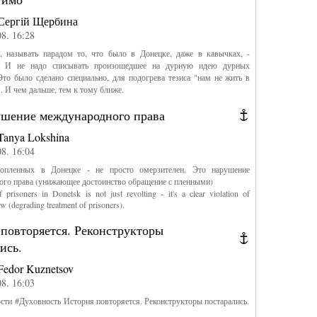
Сергій Щербина
08. 16:28
, называть парадом то, что было в Донецке, даже в кавычках, -
о. И не надо списывать произошедшее на дурную идею дурных
Это было сделано специально, для подогрева тезиса "нам не жить в
". И чем дальше, тем к тому ближе.
ушение международного права
Tanya Lokshina
08. 16:04
опленных в Донецке - не просто омерзителен. Это нарушение
го права (унижающее достоинство обращение с пленными)
 prisoners in Donetsk is not just revolting - it's a clear violation of
law (degrading treatment of prisoners).
повторяется. Реконструкторы
ись.
Fedor Kuznetsov
08. 16:03
сти‬ ‪#‎Духовность‬ История повторяется. Реконструкторы постарались.