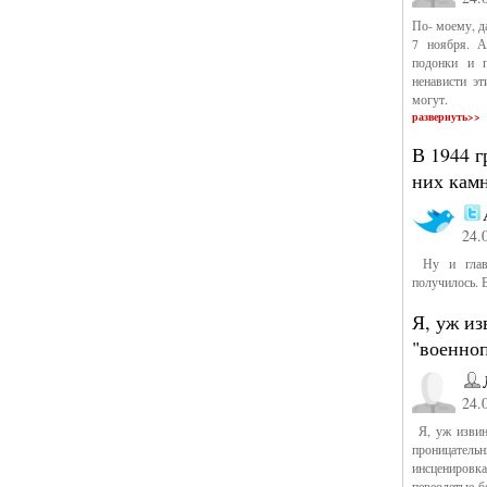
По- моему, д
7 ноября. А
подонки и п
ненависти э
могут.
развернуть>>
В 1944 г
них кам
24.
Ну и главн
получилось. 
Я, уж из
"военно
24.
Я, уж извини
проницательн
инсценировк
переодетые б