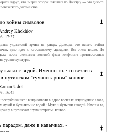
орили вдруг, что "марш позора" пленных по Донецку — это дикость
еловеческого достоинства.
ало войны символов
Andrey Khokhlov
08. 17:37
даты украинской армии на улицах Донецка, это начало войны
начит, дело идет к югославскому сценарию. Все очень плохо. По
даже после окончания военной фазы конфликта противостояние
на уровне культуры.
утылки с водой. Именно то, что везли в
в путинском "гуманитарном" конвое.
Roman Udot
08. 16:43
"республиканцев" выкрикивали в адрес военных нецензурные слова,
х мукой и бутылками с водой." Мука и бутылки с водой. Именно то,
Украину в путинском "гуманитарном" конвое.
 парадом, даже в кавычках, -
тимо