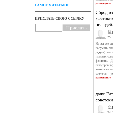
развернуть>>
САМОЕ ЧИТАЕМОЕ
Сброд из
жестоки
ПРИСЛАТЬ СВОЮ ССЫЛКУ
нелюдей
25.
Ну вы все ви
подумать, чт
дедуля) час
пленных сове
фашисты. Д
бандедровцы
возможности 
сволочи» – у
развернуть>>
даже Гит
советск
24.