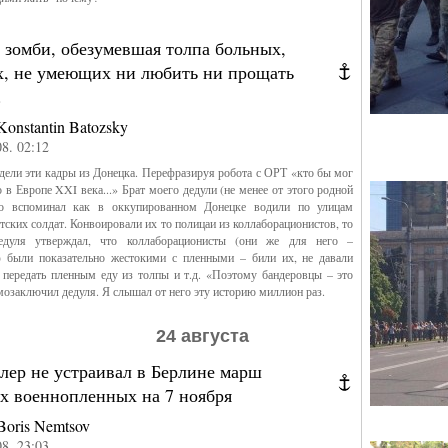
 зомби, обезумевшая толпа больных,
х, не умеющих ни любить ни прощать
.
Konstantin Batozsky
08. 02:12
дели эти кадры из Донецка. Перефразируя робота с ОРТ «кто бы мог
о в Европе XXI века...» Брат моего дедули (не менее от этого родной
то вспоминал как в оккупированном Донецке водили по улицам
тских солдат. Конвоировали их то полицаи из коллаборационистов, то
едуля утверждал, что коллаборационисты (они же для него –
) были показательно жестокими с пленными – били их, не давали
передать пленным еду из толпы и т.д. «Поэтому бандеровцы – это
мозаключил дедуля. Я слышал от него эту историю миллион раз.
24 августа
лер не устраивал в Берлине марш
их военнопленных на 7 ноября
Boris Nemtsov
08. 23:03