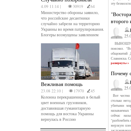
эту безмозгл
4.09 11:14 |
30919
64
Министерство обороны заявило,
"Востор
что российские десантники
второго
случайно забрели на территорию
Украины во время патрулирования.
Блогеры возмущены заявлением
25.
ВЫНОШУ ИЗ 
пояснил. "В
общежитий Д
Славянска. С
развернуть>>
Почему 
Вежливая помощь
25.
23.08 22:10 |
17970
45
Вот честно 
Колонна перекрашенных в белый
столько него
цвет военных грузовиков,
убитыми мир
доставившая гуманитарную
называемых "
помощь для востока Украины
сейчас наз
вернулась в Россию
"разбомбить 
мерзкую плес
заслуживающ