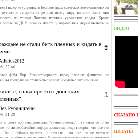
аже Гитлер не устраивал в Берлине марш советских военнопленных на
 путинские сепаратисты решили всему миру показать какие они
ровели по улицам Донецка пленных украинских солдат. Кроме
ти борцы за ДНР никаких чувств у нормальных людей вызвать не
ВИДЕО
раждане не стали бить пленных и кидать в
нями
Alfarius2012
08. 22:46
ый фейл Днр. Реконструировать парад пленных фашистов не
В 1944 граждане не стали бить пленных и кидать в них камнями.
вините, снова про этих донецких
пленных"
Лев Рубинштейн
08. 21:20
СКАЗАНО 
те, снова про этих донецких "военнопленных". Тут какие-то то ли
ые, то ли необычайно информированные люди говорят, что все это
ЦИТАТЫ
а. Что и публика нанятая, и пленные - это чуть ли не местные
омжи - в общем, что-то такое. И что не следует так уж волноваться и