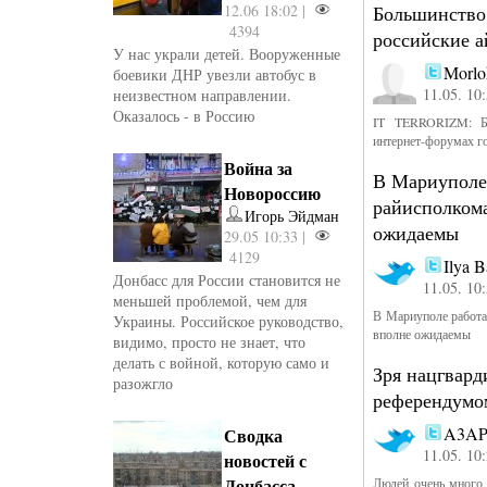
12.06 18:02 |
Большинство 
4394
российские 
У нас украли детей. Вооруженные
Morlo
боевики ДНР увезли автобус в
11.05. 10
неизвестном направлении.
Оказалось - в Россию
IT TERRORIZM: Бо
интернет-форумах г
Война за
В Мариуполе 
Новороссию
райисполкома
Игорь Эйдман
ожидаемы
29.05 10:33 |
4129
Ilya 
Донбасс для России становится не
11.05. 10
меньшей проблемой, чем для
В Мариуполе работаю
Украины. Российское руководство,
вполне ожидаемы
видимо, просто не знает, что
делать с войной, которую само и
Зря нацгвард
разожгло
референдумо
A3A
Сводка
11.05. 10
новостей с
Донбасса
Людей очень много,