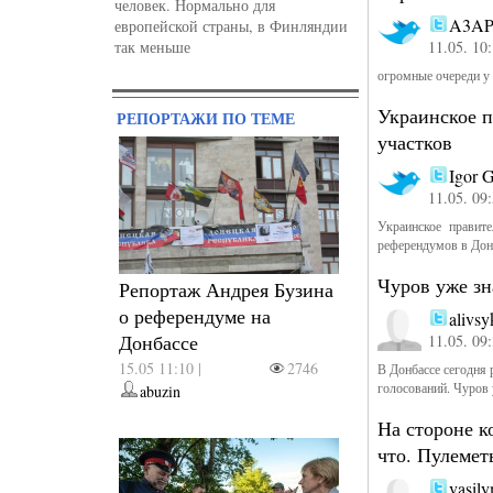
человек. Нормально для
A3A
европейской страны, в Финляндии
так меньше
11.05. 10
огромные очереди у 
Украинское п
РЕПОРТАЖИ ПО ТЕМЕ
участков
Igor 
11.05. 09
Украинское правит
референдумов в Дон
Чуров уже зн
Репортаж Андрея Бузина
о референдуме на
alivsy
Донбассе
11.05. 09
15.05 11:10 |
2746
В Донбассе сегодня 
голосований. Чуров 
abuzin
На стороне к
что. Пулемет
vasil