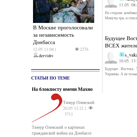
11.05. 08
На стороне комбико
Минуты три, и стихло
В Москве проголосовали
за независимость
Будущее Вос
Донбасса
ВСЕХ жителе
12.05 11:04 |
2276
s_vak
dervishv
10.05. 13
Будущее Востока
Украины. А не тольк
СТАТЬИ ПО ТЕМЕ
На блокпосту имени Махно
Тимур Олевский
20.05 11:21 |
3711
Тимур Олевский о картинах
гражданской война на Донбассе