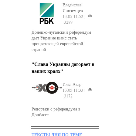
Владислав
Иноземцев
13.05 11:52 |
3289
Донецко-луганский референдум
дает Украине шанс стать
процветающей европейской
страной
"Слава Украины догорает в
наших краях"
Илья Азар
13.05 11:33 |
3172
Репортаж с референдума в
Донбассе
ТЕКСТЫ ДНЯ ПО ТЕМЕ