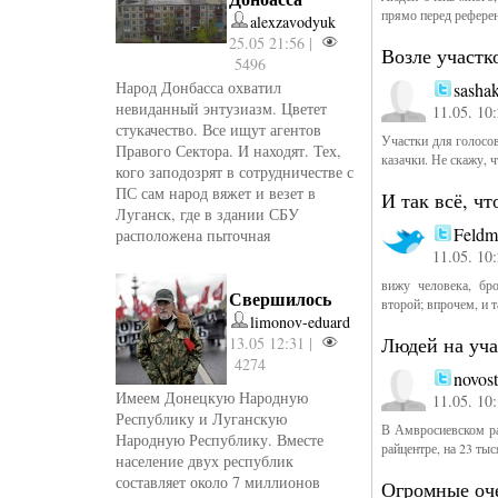
прямо перед рефере
alexzavodyuk
25.05 21:56 |
Возле участк
5496
Народ Донбасса охватил
sashak
невиданный энтузиазм. Цветет
11.05. 10
стукачество. Все ищут агентов
Участки для голосо
Правого Сектора. И находят. Тех,
казачки. Не скажу, 
кого заподозрят в сотрудничестве с
ПС сам народ вяжет и везет в
И так всё, чт
Луганск, где в здании СБУ
Feldm
расположена пыточная
11.05. 10
вижу человека, бр
Свершилось
второй; впрочем, и та
limonov-eduard
Людей на уча
13.05 12:31 |
4274
novos
Имеем Донецкую Народную
11.05. 10
Республику и Луганскую
В Амвросиевском ра
Народную Республику. Вместе
райцентре, на 23 тыс
население двух республик
составляет около 7 миллионов
Огромные оче