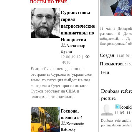
ПОСТЫ ПО ТЕМЕ
Сурков снова
сорвал
патриотические
11 мая в Донецкой
инициативы по
регионов. В Донец
Новороссии
избирателей, в Лу
Днепропетровской об
Александр
Дугин
Создан:
11.05.201
12.06 19:12 |
4919
Просмотров:
16
Если сейчас и немедленно не
Теги:
отстранить Суркова от украинской
темы, то ситуация выйдет из-под
контроля и будет просто поздно.
Donbass refer
Сурков работает на США и
олигархов, это очевидно
picture
leonid
Господа,
11.05. 11
помогите!
Donbass referendum 
Konstantin
polling station creat
Batozsky