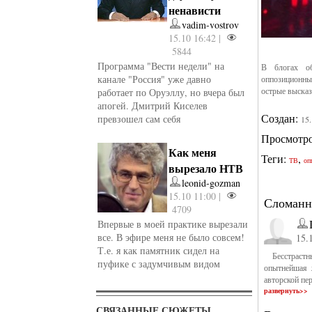
ненависти
vadim-vostrov
15.10 16:42 |
5844
Программа "Вести недели" на
В блогах о
канале "Россия" уже давно
оппозиционны
острые высказ
работает по Оруэллу, но вчера был
апогей. Дмитрий Киселев
Создан:
превзошел сам себя
15
Просмотр
Как меня
Теги:
,
ТВ
оп
вырезало НТВ
leonid-gozman
15.10 11:00 |
Сломанн
4709
Впервые в моей практике вырезали
все. В эфире меня не было совсем!
15.
Т.е. я как памятник сидел на
Бесстрастн
пуфике с задумчивым видом
опытнейшая 
авторской пе
развернуть>>
СВЯЗАННЫЕ СЮЖЕТЫ