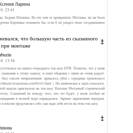
Ксения Ларина
10. 23:41
. Бедная Наташка. Во что они ее превратили. Метлина, ты же была
Артема Боровика стошнило бы, если б он увидел твою сегодняшнюю
невался, что большую часть из сказанного
 при монтаже
abuzin
10. 13:34
утствовал на записи очередного ток-шоу НТВ. Понятно, что у меня
 уважения к этому каналу, и опыт общения с ними не очень радует.
 был совсем неприличным: пришлось уйти с середины хрековского
://abuzin.livejournal.com/96165.html ). На минеевское я идти отказался.
той недели пригласили на ток-шоу Наталии Метлиной (сценический
тла). Сомнений по поводу того, что это будет, у меня особых не
ожидания в полной мере оправдались. Заранее заряженная передача.
з я вполне представлял себе, как надо себя вести на этом ток-шоу.
rimona