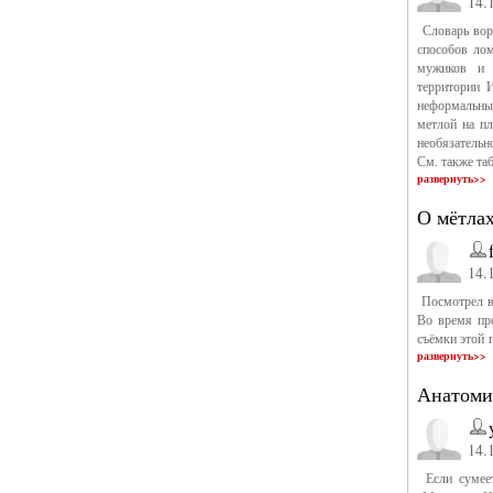
14.
Словарь воро
способов ло
мужиков и б
территории 
неформальный
метлой на пл
необязательн
См. также та
развернуть>>
О мётла
14.
Посмотрел во
Во время пр
съёмки этой 
развернуть>>
Анатоми
14.
Если сумеет