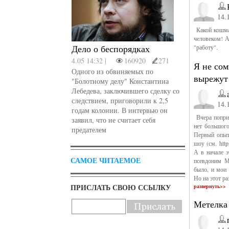
14.
Какой кошмар
человеком! 
Дело о беспорядках
"работу".
4.05 14:32 |
160920
271
Я не сом
Одного из обвиняемых по
вырежут
"Болотному делу" Константина
Лебедева, заключившего сделку со
следствием, приговорили к 2,5
14.
годам колонии. В интервью он
Вчера поприс
заявил, что не считает себя
нет большого
предателем
Первый опыт
шоу (см. http
А в начале э
САМОЕ ЧИТАЕМОЕ
псевдоним Ме
было, и мои 
Но на этот ра
ПРИСЛАТЬ СВОЮ ССЫЛКУ
развернуть>>
Метелка