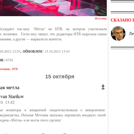
Источник
СКАЗАНО 
бсуждают ток-шоу "Метла" на НТВ, на котором участвовали
Ле
е политики. Гости шоу пишут, что редакторы НТВ вырезали самые
ывания, а другие — вырвали из контеста.
, обновлен:
.10.2012 12:53
15.10.2012 13:43
ов:
6730
,
позиция
НТВ
15 октября
ая метла
Ivan Starikov
10. 13:42
ые мониторы в аппаратной свидетельствовали о невероятном:
журналистка, Наталья Метлина пыталась переписать вводную своей
редачи «Метла» и не могла этого сделать!