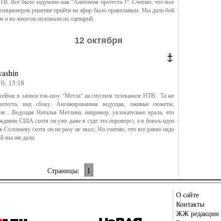
ТВ. Все было задумано как "Анатомия протеста-3". Считаю, что мое
озиционеров решение прийти на эфир было правильным. Мы дали бой
м и во многом поломали их сценарий.
12 октября
yashin
10. 13:18
ейчас в записи ток-шоу "Метла" на гнусном телеканале НТВ. Та же
отеста, вид сбоку. Ангажированная ведущая, лживые сюжеты,
ия... Ведущая Наталья Метлина, например, увлекательно врала, что
жданин США (хотя он уже даже в суде это опроверг), а я боюсь идти
 Соловьеву (хотя он ни разу не звал). Но считаю, что все равно надо
ой мы им дали.
1
Страницы:
О сайте
Контакты
ЖЖ редакции