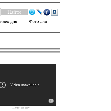
идео дня
Фото дня
"Метла" Ток-шоу