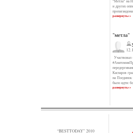
"Метла" на Н
и других опп
пропагандона
развернуть>>
"метла"
12.
Участвовал с
#АнатомияПр
передергиван
Каспаров гра
на Поединок к
было идти: б
развернуть>>
“BESTTODAY” 2010