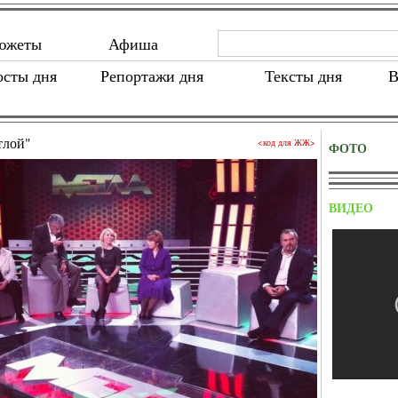
южеты
Афиша
осты дня
Репортажи дня
Тексты дня
В
тлой"
<код для ЖЖ>
ФОТО
ВИДЕО