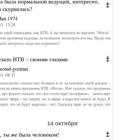
на была нормальной ведущей, интересно,
а скурвилась?
dan-1974
10. 13:28
 такой говноканал, как НТВ. А ща наткнулся на передачу "Метла".
еень противная ведущая, не поленился посмотреть кто она. Вроде она
ной, интересно, когда она скурвилась?
езало НТВ – своими глазами
leonid-gozman
10. 08:37
вительство оказали мне большое и не заслуженное мной доверие –
или на запись программы НТВ «Метла». Мне сказали, что программа
, про формат сказали, что «все гости сидят на пуфиках», запись идет
мого эфира – час пишем, час в эфире, а вырезать ничего не будут. В
ерил, что не будут вырезать – нет. Оказался прав, но не думал, что
14 октября
, ты же была человеком!