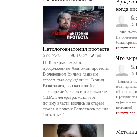
Вроде о
когда он
15.
Редко смотрю
Ну очеееееее
была нормаль
Патологоанатомия протеста
развернуть>>
9.09 23:24 |
45497
108
Что выр
НТВ открыл телесезон
продолжением Анатомии протеста.
15.
В очередном фильме главным
героем стал осуждённый Леонид
Партия и пра
Развозжаев, рассказавший о
меня приглас
заговоре либералов и провокациях
об оппозиции
США. Блогеры размышляют,
в режиме пря
пуфики я пов
почему власти взялись за старый
настолько!
сюжет и почему Развозжаев решил
развернуть>>
"покаяться"
Метлина