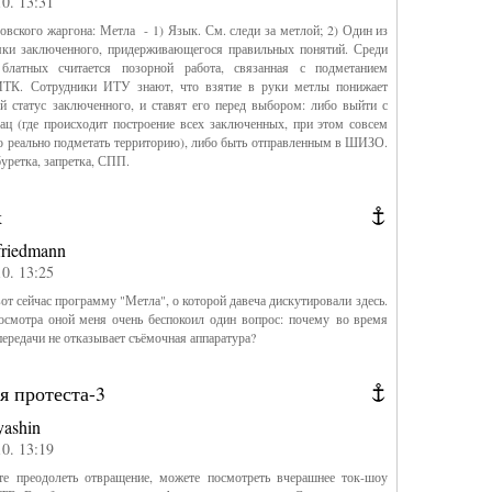
10. 13:31
вского жаргона: Метла - 1) Язык. См. следи за метлой; 2) Один из
мки заключенного, придерживающегося правильных понятий. Среди
латных считается позорной работа, связанная с подметанием
ИТК. Сотрудники ИТУ знают, что взятие в руки метлы понижает
 статус заключенного, и ставят его перед выбором: либо выйти с
ац (где происходит построение всех заключенных, при этом совсем
о реально подметать территорию), либо быть отправленным в ШИЗО.
буретка, запретка, СПП.
х
friedmann
10. 13:25
т сейчас программу "Метла", о которой давеча дискутировали здесь.
осмотра оной меня очень беспокоил один вопрос: почему во время
передачи не отказывает съёмочная аппаратура?
я протеста-3
yashin
10. 13:19
е преодолеть отвращение, можете посмотреть вчерашнее ток-шоу