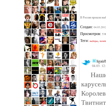
В России прошли выб
Создан:
04.03.201
Просмотров:
53
Теги:
,
выборы
полит
ligaiz
04.03. 12
Наши 
карусел
Королев
Твитнит