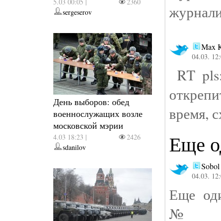
5.03 00:05 |
2360
журнали
sergeserov
Max K
04.03. 12
RT pls:
открепи
День выборов: обед
время, с
военнослужащих возле
московской мэрии
Еще о
4.03 18:23 |
2426
sdanilov
Sobol
04.03. 12
Еще оди
№