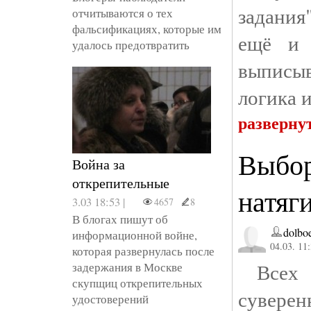
задания
отчитываются о тех
фальсификациях, которые им
ещё и 
удалось предотвратить
выписыв
логика 
разверну
Выбор
Война за
открепительные
натяг
3.03 18:53 |
4657
8
В блогах пишут об
dolbo
информационной войне,
04.03. 11
которая развернулась после
Всех п
задержания в Москве
скупщиц открепительных
суверен
удостоверений