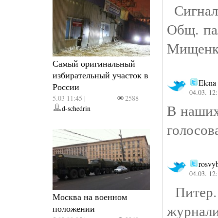
Сигналы
Общ. па
Мищенко
Самый оригинальный
избирательный участок в
Elena 
России
04.03. 12
5.03 11:45 |
2588
В наших
d-schedrin
голосов
rosvy
04.03. 12
Питер.
Москва на военном
журнали
положении