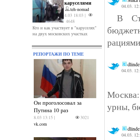
каруселями
04.03. 12
teh-nomad
В Стро
4.03 18:03 |
4648
бюджетн
Кто и как участвует в "каруселях"
на двух московских участках
рациями
РЕПОРТАЖИ ПО ТЕМЕ
dlinde
04.03. 12
Москва
Он проголосовал за
урны, б
Путина 10 раз
8.03 13:15 |
3021
vk.com
dlinde
04.03. 12