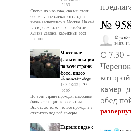
предлаг
5135
Светка-из-иваново, ака мы-стали-
более-лучше-одеваться сегодня
№ 95
вновь засветилась в Москве. На сей
раз в должности зав. автобусом.
Жизнь удалась, карьерный рост
parfen
налицо
04.03. 12
С 7.30 
Массовые
фальсификации
Черепов
по всей стране:
фото, видео
которой 
man-with-dogs
4.03 18:32 |
камер д
6585
По всей стране проходят массовые
обед по
фальсификации голосования.
Вплоть до того, что всё проходит в
разверну
открытую под веб-камеры
Первые видео с
Mika 