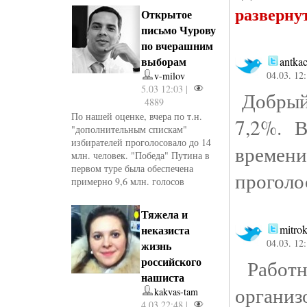
разверну
Открытое
письмо Чурову
по вчерашним
выборам
antka
04.03. 12
v-milov
5.03 12:03 |
Добрый 
4889
По нашей оценке, вчера по т.н.
7,2%. В
"дополнительным спискам"
избирателей проголосовало до 14
времен
млн. человек. "Победа" Путина в
первом туре была обеспечена
прогол
примерно 9,6 млн. голосов
Тяжела и
неказиста
mitro
04.03. 12
жизнь
российского
Работн
нашиста
организ
kakvas-tam
4.03 22:48 |