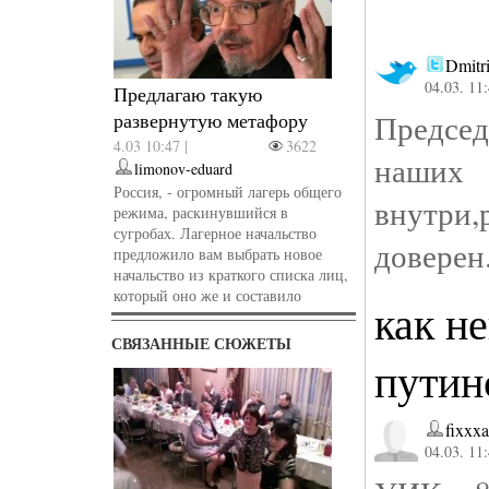
Dmitr
04.03. 11
Предлагаю такую
Предсе
развернутую метафору
4.03 10:47 |
3622
наших 
limonov-eduard
Россия, - огромный лагерь общего
внутри,
режима, раскинувшийся в
сугробах. Лагерное начальство
доверен
предложило вам выбрать новое
начальство из краткого списка лиц,
который оно же и составило
как н
СВЯЗАННЫЕ СЮЖЕТЫ
путин
fixxxa
04.03. 11