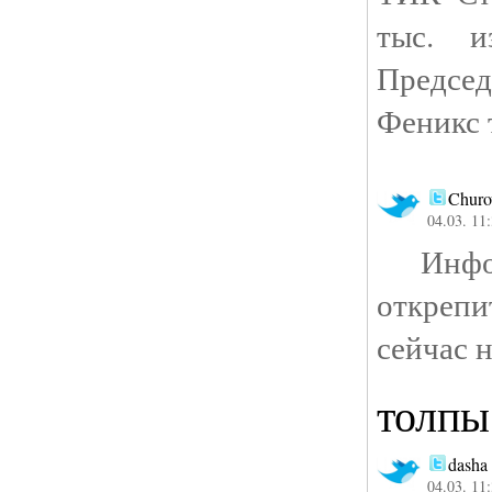
тыс. и
Предсе
Феникс 
Churo
04.03. 11
Инфор
откреп
сейчас н
толпы
dasha
04.03. 11