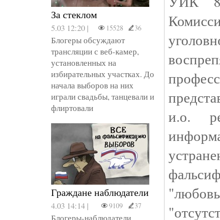
УИК 84
За стеклом
Комисси
5.03 12:20 |
15528
36
уголов
Блогеры обсуждают
трансляции с веб-камер,
воспр
установленных на
избирательных участках. До
проф
начала выборов на них
предст
играли свадьбы, танцевали и
флиртовали
и.о. р
информа
устра
фальси
"любов
Граждане наблюдатели
4.03 14:14 |
9109
37
"отсутс
Блогеры-наблюдатели