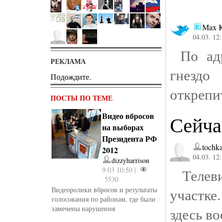
Max K
04.03. 12
По адр
РЕКЛАМА
гнезд
Подождите.
открепи
ПОСТЫ ПО ТЕМЕ
Видео вбросов
Сейча
на выборах
Президента РФ
tochk
2012
04.03. 12
dizzyharrison
9.03 10:50 |
Телевид
5530
Видеоролики вбросов и результаты
участк
голосования по районам, где были
замечены нарушения
здесь в