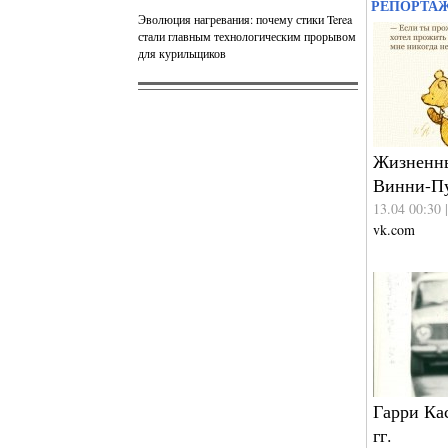
РЕПОРТА
Эволюция нагревания: почему стики Terea
стали главным технологическим прорывом
для курильщиков
Жизненны
Винни-П
13.04 00:30 
vk.com
Гарри Ка
гг.