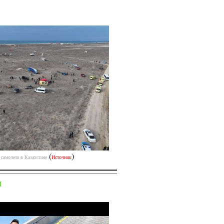
(
)
самолета в Казахстане
Источник
Я