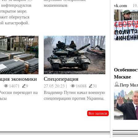
н нефтепродуктов
мошенников
vk.com
19
открытое море.
ожет обернуться
ой катастрофой.
Особеннос
Москве
ция экономики
Спецоперация
Петр Мил
|
14071
9
27.05 20:23 |
16088
31
России переходит на
Владимир Путин начал военную
льсы
спецоперацию против Украины.