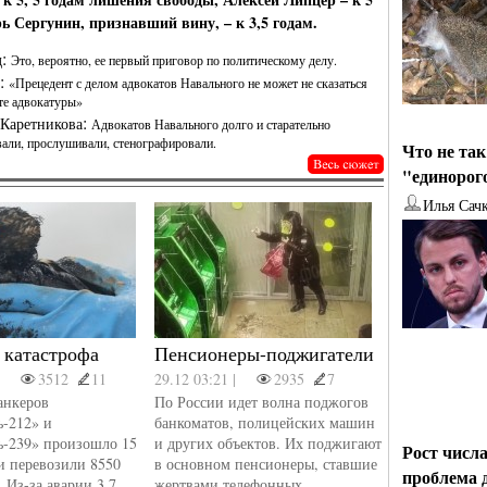
от
Наталья Верхова
от
Ирина Ин
рь Сергунин, признавший вину, – к 3,5 годам.
:
д
Это, вероятно, ее первый приговор по политическому делу.
:
A
«Прецедент с делом адвокатов Навального не может не сказаться
те адвокатуры»
:
Каретникова
Адвокатов Навального долго и старательно
вали, прослушивали, стенографировали.
Что не та
"единорог
Илья Сач
 катастрофа
Пенсионеры-поджигатели
|
3512
11
29.12 03:21 |
2935
7
анкеров
По России идет волна поджогов
ь-212» и
банкоматов, полицейских машин
ь-239» произошло 15
и других объектов. Их поджигают
Рост числ
и перевозили 8550
в основном пенсионеры, ставшие
проблема
. Из-за аварии 3,7
жертвами телефонных