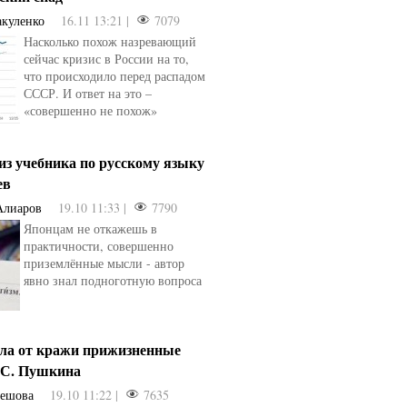
акуленко
16.11 13:21 |
7079
Насколько похож назревающий
сейчас кризис в России на то,
что происходило перед распадом
СССР. И ответ на это –
«совершенно не похож»
из учебника по русскому языку
ев
Алиаров
19.10 11:33 |
7790
Японцам не откажешь в
практичности, совершенно
приземлённые мысли - автор
явно знал подноготную вопроса
сла от кражи прижизненные
.С. Пушкина
шешова
19.10 11:22 |
7635