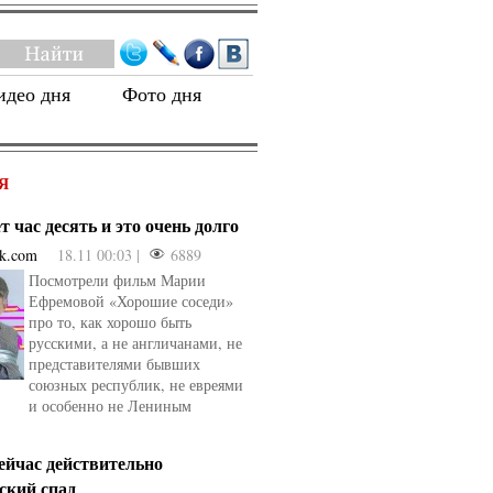
идео дня
Фото дня
Я
 час десять и это очень долго
k.com
18.11 00:03 |
6889
Посмотрели фильм Марии
Ефремовой «Хорошие соседи»
про то, как хорошо быть
русскими, а не англичанами, не
представителями бывших
союзных республик, не евреями
и особенно не Лениным
сейчас действительно
ский спад