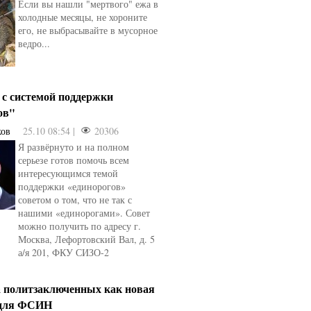
Если вы нашли "мертвого" ежа в
овели
от
kotyaravesel
от
Анна Бойко
холодные месяцы, не хороните
его, не выбрасывайте в мусорное
ведро...
к с системой поддержки
ов"
ков
25.10 08:54 |
20306
Я развёрнуто и на полном
серьезе готов помочь всем
интересующимся темой
поддержки «единорогов»
советом о том, что не так с
нашими «единорогами». Совет
можно получить по адресу г.
Москва, Лефортовский Вал, д. 5
а/я 201, ФКУ СИЗО-2
а политзаключенных как новая
 для ФСИН