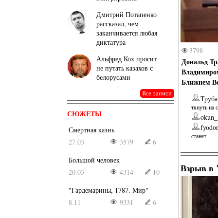
Дмитрий Потапенко
рассказал, чем
заканчивается любая
диктатура
3798
Альфред Кох просит
Дональд Тр
не путать казахов с
Владимиром
белорусами
Ближнем Во
Труба
тянуть на 
СЮЖЕТЫ
okun_
fyodo
Смертная казнь
станет.
27.03
3579
6
Большой человек
Взрыв в 
20.03
4314
10
"Гардемарины, 1787. Мир"
8.11
9331
6