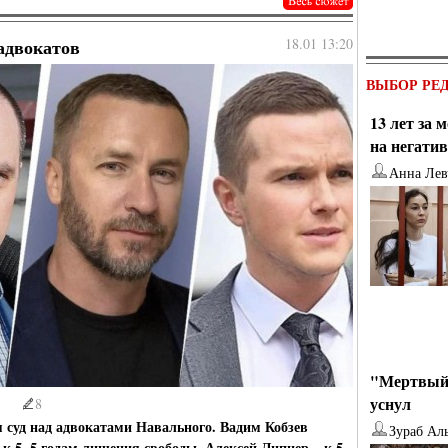
адвокатов
18.01 13:20
ВЫБОР РЕ
13 лет за
на негати
Анна Лев
"Мертвый 
уснул
8
 суд над адвокатами Навального. Вадим Кобзев
Зураб Ал
 к 5, 5 годам лишения свободы, Алексей Липцер – к 5