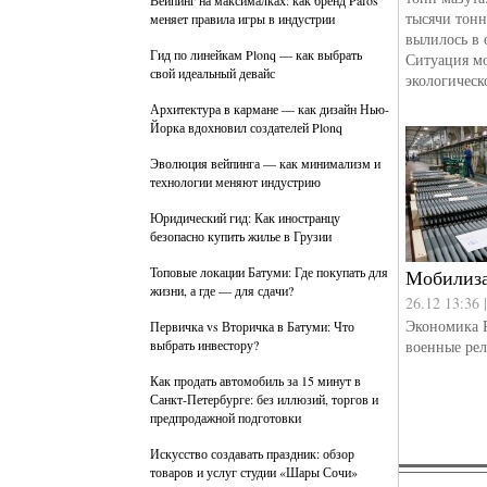
Вейпинг на максималках: как бренд Pafos
тысячи тон
меняет правила игры в индустрии
вылилось в 
Гид по линейкам Plonq — как выбрать
Ситуация м
свой идеальный девайс
экологическ
Архитектура в кармане — как дизайн Нью-
Йорка вдохновил создателей Plonq
Эволюция вейпинга — как минимализм и
технологии меняют индустрию
Юридический гид: Как иностранцу
безопасно купить жилье в Грузии
Топовые локации Батуми: Где покупать для
Мобилиза
жизни, а где — для сдачи?
26.12 13:36 
Экономика 
Первичка vs Вторичка в Батуми: Что
выбрать инвестору?
военные ре
Как продать автомобиль за 15 минут в
Санкт-Петербурге: без иллюзий, торгов и
предпродажной подготовки
Искусство создавать праздник: обзор
товаров и услуг студии «Шары Сочи»