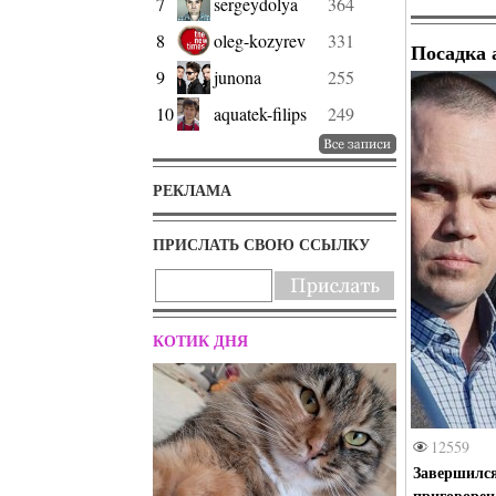
7
sergeydolya
364
8
oleg-kozyrev
331
Посадка 
9
junona
255
10
aquatek-filips
249
РЕКЛАМА
ПРИСЛАТЬ СВОЮ ССЫЛКУ
КОТИК ДНЯ
12559
Завершился
приговорен