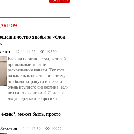
ДАКТОРА
 мошенничество якобы за «блок
в»
ченко
17.11 11:25 |
19559
Блок на негатив - тема, которой
промышляли многие
раскрученные каналы. Тут коса
на камень нашла только потому,
что были затронуты интересы
очень крупного бизнесмена, если
не сказать, олигарха? И это его
люди порешали вопросики
ёжик", может быть, просто
ьбертович
8.11 12:59 |
19922