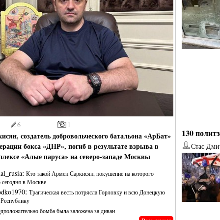
6
1
130 политз
исян, создатель добровольческого батальона «АрБат»
дерации бокса «ДНР», погиб в результате взрыва в
Стас Дми
лексе «Алые паруса» на северо‑западе Москвы
:
al_rusia
Кто такой Армен Саркисян, покушение на которого
 сегодня в Москве
:
odko1970
Трагическая весть потрясла Горловку и всю Донецкую
Республику
дположительно бомба была заложена за диван