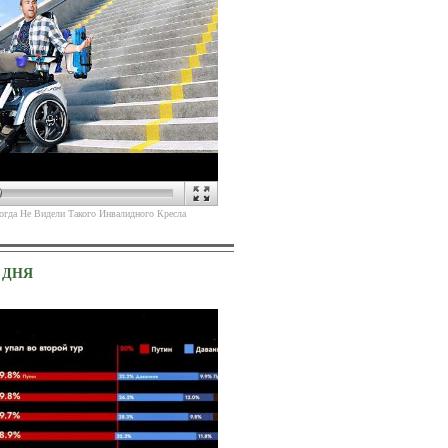
(
)
теракта
Источник
гда Не Видели Такого Инвалидного Кресла
 ДНЯ
(
)