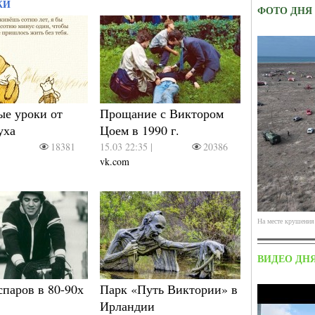
ЖИ
ФОТО ДНЯ
е уроки от
Прощание с Виктором
уха
Цоем в 1990 г.
|
18381
15.03 22:35 |
20386
vk.com
На месте крушения 
ВИДЕО ДН
спаров в 80-90х
Парк «Путь Виктории» в
Ирландии