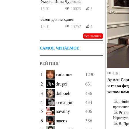
Умерла Инна Чурикова
15.01
10023
5
Закон для негодяев
15.01
13252
4
САМОЕ ЧИТАЕМОЕ
РЕЙТИНГ
4181
1
varlamov
1230
Армен Сарк
2
drugoi
631
и глава фе
жилом комп
3
dolboeb
436
crimin
4
avmalgin
434
произошло
5
navalny
406
Prikh
Народную 
6
macos
386
:
В
Пре