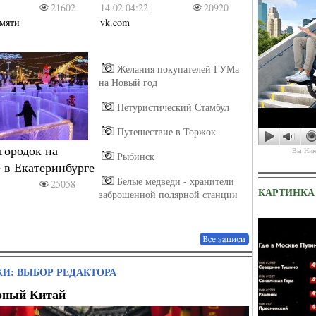
|
21602
14.02 04:22 |
20920
амяти
vk.com
Желания покупателей ГУМа
на Новый год
Нетуристический Стамбул
Крокус-сити после 
Путешествие в Торжок
городок на
Вы Нико
Рыбинск
 в Екатеринбурге
Белые медведи - хранители
|
25058
КАРТИНКА
заброшенной полярной станции
И: ВЫБОР РЕДАКТОРА
рный Китай