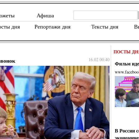
южеты
Афиша
осты дня
Репортажи дня
Тексты дня
В
ПОСТЫ ДН
звонок
16.02 00:40
Фильм идет
www.faceboo
В России 
экономиче