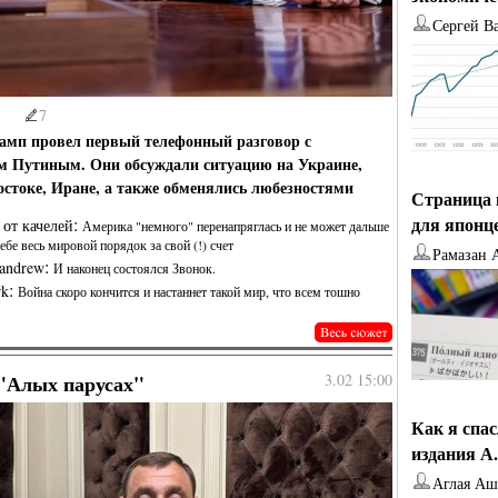
Сергей В
7
амп провел первый телефонный разговор с
 Путиным. Они обсуждали ситуацию на Украине,
стоке, Иране, а также обменялись любезностями
Страница 
для японц
:
 от качелей
Америка "немного" перенапряглась и не может дальше
себе весь мировой порядок за свой (!) счет
Рамазан 
:
andrew
И наконец состоялся Звонок.
:
rk
Война скоро кончится и настаннет такой мир, что всем тошно
"Алых парусах"
3.02 15:00
Как я спа
издания А
Аглая А