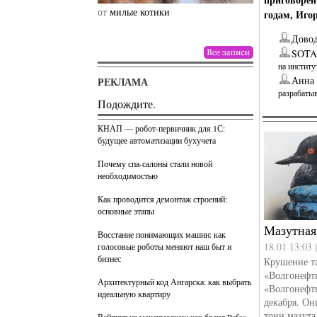
от
милые котики
от
drunktwi
годам, Иго
Дово
SOT
на институ
Анна 
РЕКЛАМА
разрабаты
Подождите.
КНАП — робот-первичник для 1С:
будущее автоматизации бухучета
Почему спа-салоны стали новой
необходимостью
Как проводится демонтаж строений:
основные этапы
Мазутная
Восстание понимающих машин: как
18.01 13:03 
голосовые роботы меняют наш быт и
бизнес
Крушение т
«Волгонефт
Архитектурный код Ангарска: как выбрать
«Волгонефт
идеальную квартиру
декабря. Он
тонн мазута